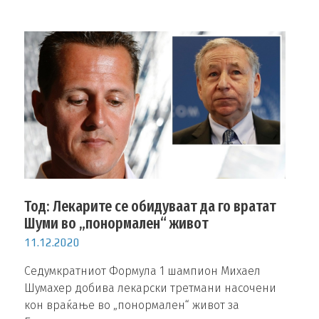
Тод: Лекарите се обидуваат да го вратат
Шуми во „понормален“ живот
11.12.2020
Седумкратниот Формула 1 шампион Михаел
Шумахер добива лекарски третмани насочени
кон враќање во „понормален“ живот за