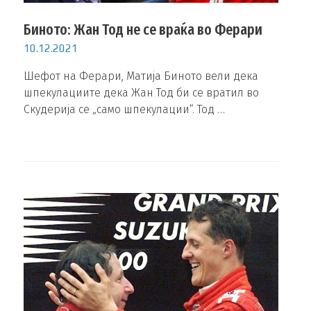
Биното: Жан Тод не се враќа во Ферари
10.12.2021
Шефот на Ферари, Матија Биното вели дека
шпекулациите дека Жан Тод би се вратил во
Скудерија се „само шпекулации“. Тод …