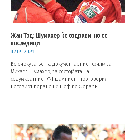
Жан Тод: Шумахер ќе оздрави, но со
последици
07.09.2021
Во очекување на документарниот филм за
Михаел Шумахер, за состојбата на
седумкратниот Ф1 шампион, проговорил
неговиот поранеше шеф во Ферари, …