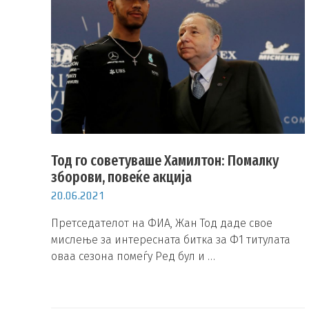
Тод го советуваше Хамилтон: Помалку
зборови, повеќе акција
20.06.2021
Претседателот на ФИА, Жан Тод даде свое
мислење за интересната битка за Ф1 титулата
оваа сезона помеѓу Ред бул и …