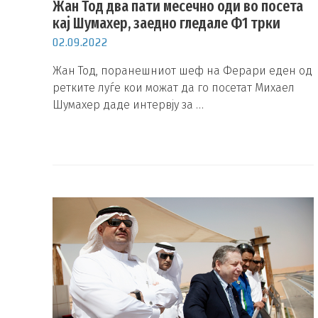
Жан Тод два пати месечно оди во посета
кај Шумахер, заедно гледале Ф1 трки
02.09.2022
Жан Тод, поранешниот шеф на Ферари еден од
ретките луѓе кои можат да го посетат Михаел
Шумахер даде интервју за …