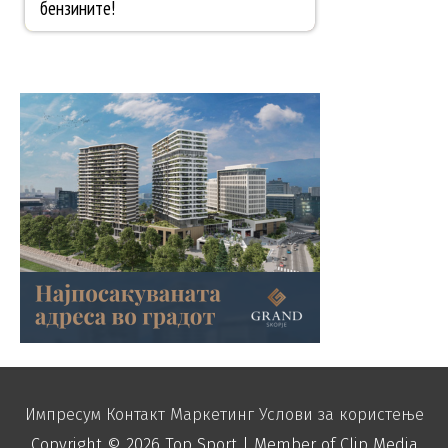
Импресум
Контакт
Маркетинг
Услови за користење
Copyright © 2026
Top Sport
| Member of Clip Media