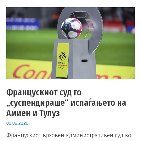
Францускиот суд го
„суспендираше“ испаѓањето на
Амиен и Тулуз
09.06.2020
Францускиот врховен административен суд во