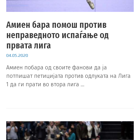
Амиен бара помош против
неправедното испаѓање од
првата лига
04.05.2020
Амиен побара од своите фанови да ја
потпишат петицијата против одлуката на Лига
1 да ги прати во втора лига …