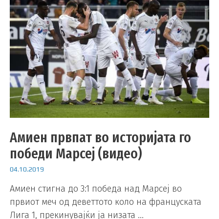
Амиен првпат во историјата го
победи Марсеј (видео)
04.10.2019
Амиен стигна до 3:1 победа над Марсеј во
првиот меч од деветтото коло на француската
Лига 1, прекинувајќи ја низата …