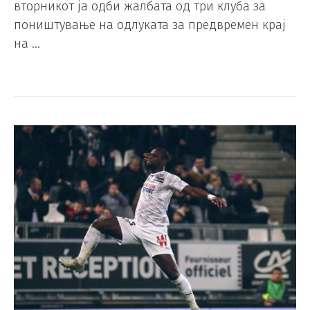
вторникот ја одби жалбата од три клуба за
поништување на одлуката за предвремен крај
на …