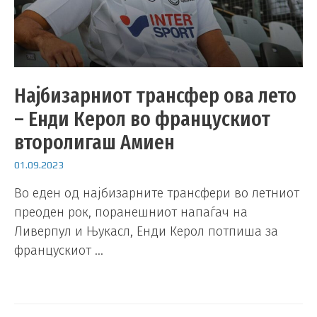
Најбизарниот трансфер ова лето
– Енди Керол во францускиот
второлигаш Амиен
01.09.2023
Во еден од најбизарните трансфери во летниот
преоден рок, поранешниот напаѓач на
Ливерпул и Њукасл, Енди Керол потпиша за
францускиот …