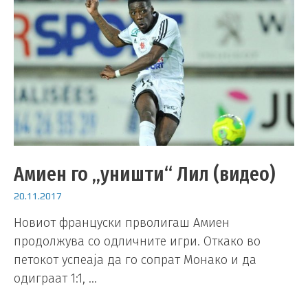
Амиен го „уништи“ Лил (видео)
20.11.2017
Новиот француски прволигаш Амиен
продолжува со одличните игри. Откако во
петокот успеаја да го сопрат Монако и да
одиграат 1:1, …