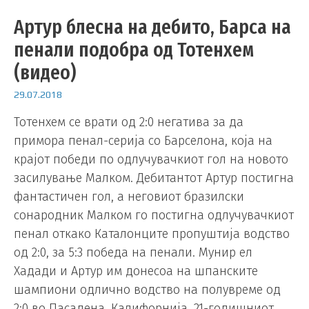
Артур блесна на дебито, Барса на
пенали подобра од Тотенхем
(видео)
29.07.2018
Тотенхем се врати од 2:0 негатива за да
примора пенал-серија со Барселона, која на
крајот победи по одлучувачкиот гол на новото
засилување Малком. Дебитантот Артур постигна
фантастичен гол, а неговиот бразилски
сонародник Малком го постигна одлучувачкиот
пенал откако Каталонците пропуштија водство
од 2:0, за 5:3 победа на пенали. Мунир ел
Хадади и Артур им донесоа на шпанските
шампиони одлично водство на полувреме од
2:0 во Пасадена, Калифорнија. 21-годишниот