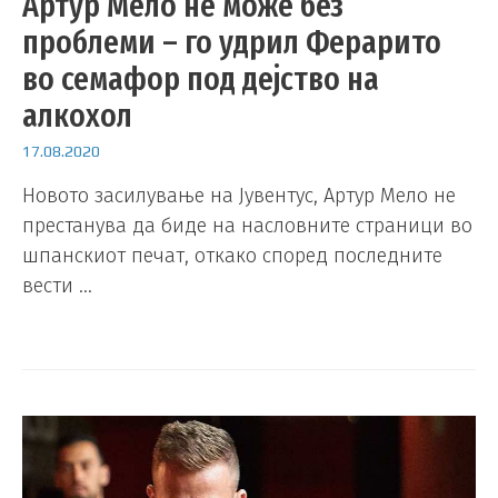
Артур Мело не може без
проблеми – го удрил Ферарито
во семафор под дејство на
алкохол
17.08.2020
Новото засилување на Јувентус, Артур Мело не
престанува да биде на насловните страници во
шпанскиот печат, откако според последните
вести …