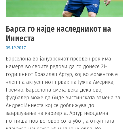
Барса го најде наследникот на
Иниеста
09.12.2017
Барселона во јануарскиот преоден рок има
намера во своите редови да го донесе 21-
годишниот Бразилец Артур, кој во моментов е
член на актуелниот првак на Јужна Америка,
Гремио. Барселона смета дека дека овој
фудбалер може да биде вистинската замена за
Андрес Иниеста кој се доближува до
завршување на кариерта. Артур неодамна
потпиша нов договор со клубот, а откупната
клаузула изнесува 50 милиони евра. Во