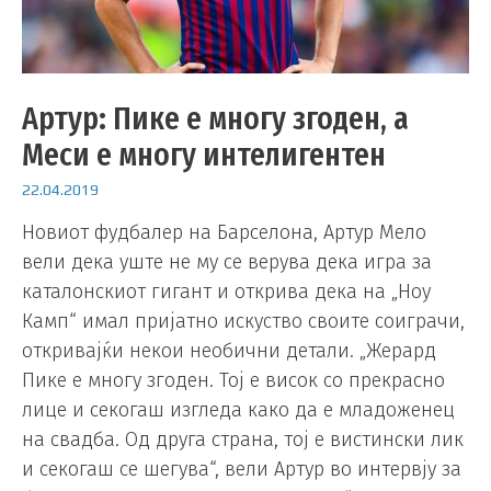
Артур: Пике е многу згоден, а
Меси е многу интелигентен
22.04.2019
Новиот фудбалер на Барселона, Артур Мело
вели дека уште не му се верува дека игра за
каталонскиот гигант и открива дека на „Ноу
Камп“ имал пријатно искуство своите соиграчи,
откривајќи некои необични детали. „Жерард
Пике е многу згоден. Тој е висок со прекрасно
лице и секогаш изгледа како да е младоженец
на свадба. Од друга страна, тој е вистински лик
и секогаш се шегува“, вели Артур во интервју за