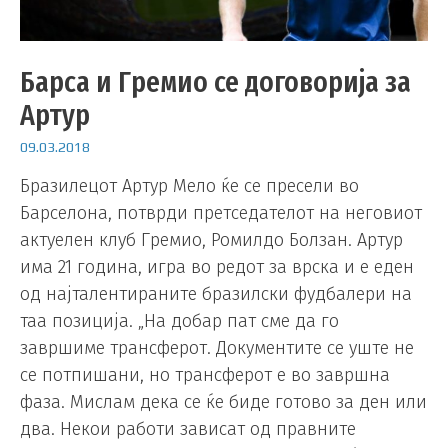
Барса и Гремио се договорија за
Артур
09.03.2018
Бразилецот Артур Мело ќе се пресели во
Барселона, потврди претседателот на неговиот
актуелен клуб Гремио, Ромилдо Болзан. Артур
има 21 година, игра во редот за врска и е еден
од најталентираните бразилски фудбалери на
таа позиција. „На добар пат сме да го
завршиме трансферот. Документите се уште не
се потпишани, но трансферот е во завршна
фаза. Мислам дека се ќе биде готово за ден или
два. Некои работи зависат од правните