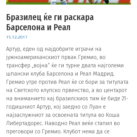
Бразилец ќе ги раскара
Барселона и Реал
15.12.2017
Артур, еден од најдобрите играчи на
јужноамериканскиот првак Гремио, во
трансфер „војна“ ќе ги турне двата најголеми
шпански клуба Барселона и Реал Мадрид.
Гремио утре против Реал ќе се бори за титулата
на Светското клупско првенство, а во центарот
на вниманието кај бразилскиоѕ тим ќе биде 21-
годишниот Артур, кој заедно со Луан е
најзаслужниот за освоената титула во Коша
Либертадорес. Наводно Реал веќе стапил во
преговори со Гремио. Клубот нема да се