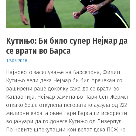
Kутињо: Би било супер Нејмар да
се врати во Барса
12.03.2018
Најновото засилување на Барселона, Филип
Кутињо вели дека Нејмар би бил пречекан со
раширени раце доколку сака да се врати во
Катлаонија. Нејмар замина во Пари Сен-Жермен
откако беше откупена неговата клаузула од 222
милиони евра, а овие пари Барса ги искористи
во јануари да го донесе Кутињо од Ливерпул.
По новите шпекулации кои велат дека ПСЖ не