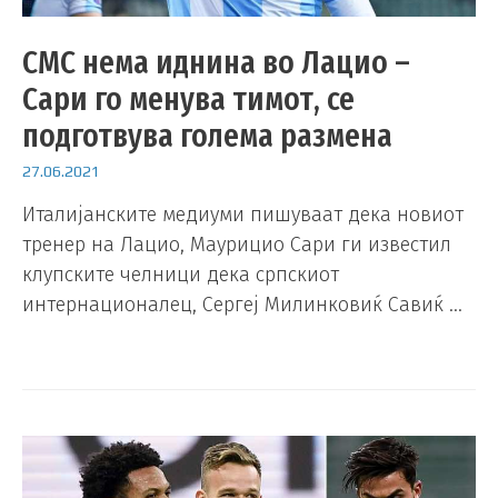
СМС нема иднина во Лацио –
Сари го менува тимот, се
подготвува голема размена
27.06.2021
Италијанските медиуми пишуваат дека новиот
тренер на Лацио, Маурицио Сари ги известил
клупските челници дека српскиот
интернационалец, Сергеј Милинковиќ Савиќ …