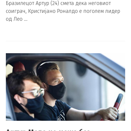
Бразилецот Артур (24) смета дека неговиот
соиграч, Кристијано Роналдо е поголем лидер
од Лео …