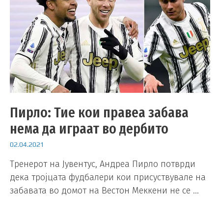
Пирло: Тие кои правеа забава
нема да играат во дербито
02.04.2021
Тренерот на Јувентус, Андреа Пирло потврди
дека тројцата фудбалери кои присуствувале на
забавата во домот на Вестон Меккени не се …