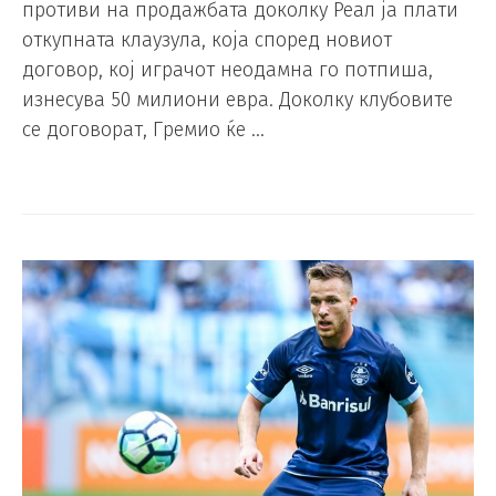
противи на продажбата доколку Реал ја плати
откупната клаузула, која според новиот
договор, кој играчот неодамна го потпиша,
изнесува 50 милиони евра. Доколку клубовите
се договорат, Гремио ќе …