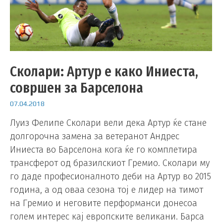
Сколари: Артур е како Иниеста,
совршен за Барселона
07.04.2018
Луиз Фелипе Сколари вели дека Артур ќе стане
долгорочна замена за ветеранот Андрес
Иниеста во Барселона кога ќе го комплетира
трансферот од бразилскиот Гремио. Сколари му
го даде професионалното деби на Артур во 2015
година, а од оваа сезона тој е лидер на тимот
на Гремио и неговите перформанси донесоа
голем интерес кај европските великани. Барса