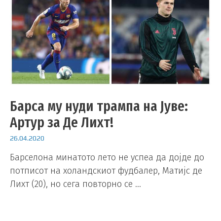
Барса му нуди трампа на Јуве:
Артур за Де Лихт!
26.04.2020
Барселона минатото лето не успеа да дојде до
потписот на холандскиот фудбалер, Матијс де
Лихт (20), но сега повторно се …