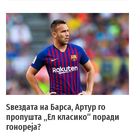
Ѕвездата на Барса, Артур го
пропушта „Ел класико“ поради
гонореја?