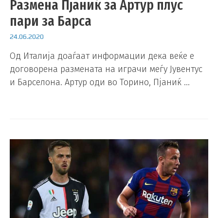
Размена Пјаниќ за Артур плус
пари за Барса
24.06.2020
Од Италија доаѓаат информации дека веќе е
договорена размената на играчи меѓу Јувентус
и Барселона. Артур оди во Торино, Пјаниќ …