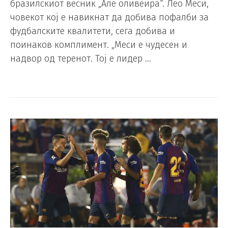
бразилскиот весник „Але оливеира“. Лео Меси,
човекот кој е навикнат да добива пофалби за
фудбалските квалитети, сега добива и
поинаков комплимент. „Меси е чудесен и
надвор од теренот. Тој е лидер …