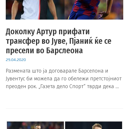
Доколку Артур прифати
трансфер во Јуве, Пјаниќ ќе се
пресели во Барслеона
29.04.2020
Размената што ја договарале Барселона и
Јувентус би можела да го обележи претстојниот
преоден рок. „Газета дело Спорт“ тврди дека …