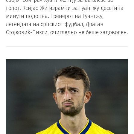
својот соиграч Хуанг Женгју за да влезе во
голот. Ксијао Жи израмни за Гуангжу десетина
минути подоцна. Тренерот на Гуангжу,
легендата на српскиот фудбал, Драган
Стојковиќ-Пикси, очигледно не беше задоволен.