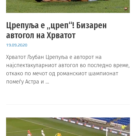
Црепуља е „цреп“! Бизарен
автогол на Хрватот
19.09.2020
Хрватот Љубан Црепуља е авторот на
најспектакуларниот автогол во последно време,
откако по мечот од романскиот шампионат
помеѓу Астра и …