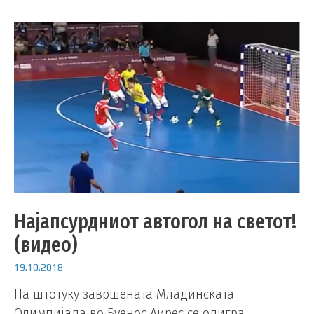
Најапсурдниот автогол на светот!
(видео)
19.10.2018
На штотуку завршената Младинската
Олимпијада во Буенос Аирес се одигра