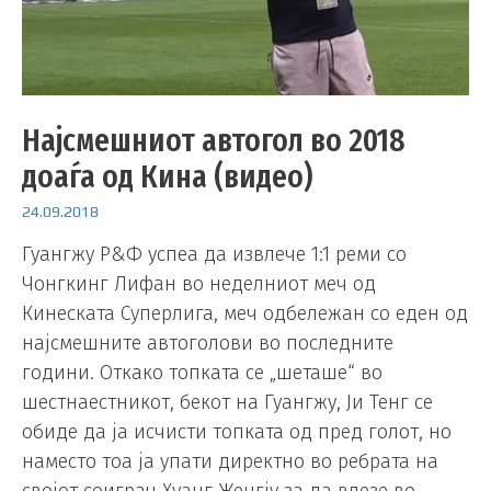
Најсмешниот автогол во 2018
доаѓа од Кина (видео)
24.09.2018
Гуангжу Р&Ф успеа да извлече 1:1 реми со
Чонгкинг Лифан во неделниот меч од
Кинеската Суперлига, меч одбележан со еден од
најсмешните автоголови во последните
години. Откако топката се „шеташе“ во
шестнаестникот, бекот на Гуангжу, Ји Тенг се
обиде да ја исчисти топката од пред голот, но
наместо тоа ја упати директно во ребрата на