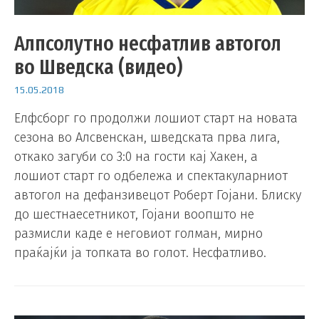
Алпсолутно несфатлив автогол
во Шведска (видео)
15.05.2018
Елфсборг го продолжи лошиот старт на новата
сезона во Алсвенскан, шведската прва лига,
откако загуби со 3:0 на гости кај Хакен, а
лошиот старт го одбележа и спектакуларниот
автогол на дефанзивецот Роберт Гојани. Блиску
до шестнаесетникот, Гојани воопшто не
размисли каде е неговиот голман, мирно
праќајќи ја топката во голот. Несфатливо.