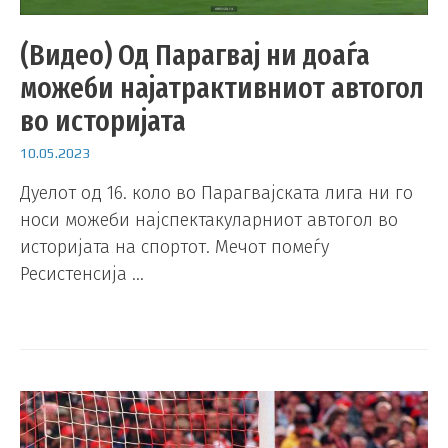
(Видео) Од Парагвај ни доаѓа
можеби најатрактивниот автогол
во историјата
10.05.2023
Дуелот од 16. коло во Парагвајската лига ни го
носи можеби најспектакуларниот автогол во
историјата на спортот. Мечот помеѓу
Ресистенсија …