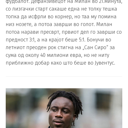
фудбалот. Дефанзивецот на Милан во 21.минута,
со лизгачки старт сакаше една не толку тешка
топка да исфрли во корнер, но таа му помина
низ нозете, а потоа заврши во голот. Милан
потоа нарави пресврт, првиот дел го заврши со
предност 3:1, а на крајот беше 5:1. Бонучи во
летниот преоден рок стигна на „Сан Сиро“ за
сума од околу 40 милиони евра, но не ниту
приближно добар како што беше во Јувентус.