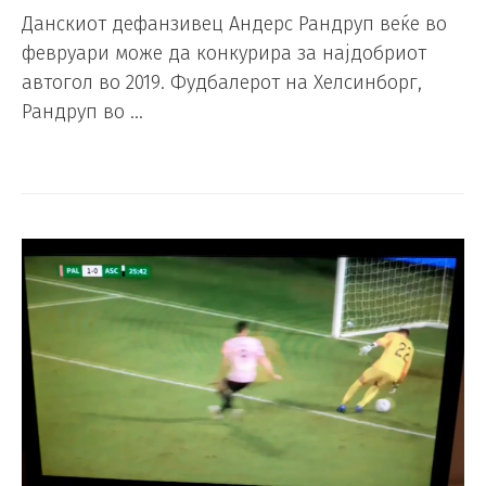
Данскиот дефанзивец Андерс Рандруп веќе во
февруари може да конкурира за најдобриот
автогол во 2019. Фудбалерот на Хелсинборг,
Рандруп во …