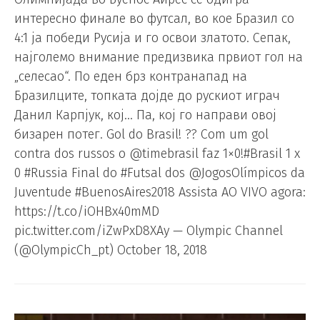
интересно финале во футсал, во кое Бразил со
4:1 ја победи Русија и го освои златото. Сепак,
најголемо внимание предизвика првиот гол на
„селесао“. По еден брз контранапад на
Бразилците, топката дојде до рускиот играч
Данил Карпјук, кој… Па, кој го направи овој
бизарен потег. Gol do Brasil! ?? Com um gol
contra dos russos o @timebrasil faz 1×0!#Brasil 1 x
0 #Russia Final do #Futsal dos @JogosOlímpicos da
Juventude #BuenosAires2018 Assista AO VIVO agora:
https://t.co/iOHBx40mMD
pic.twitter.com/iZwPxD8XAy — Olympic Channel
(@OlympicCh_pt) October 18, 2018