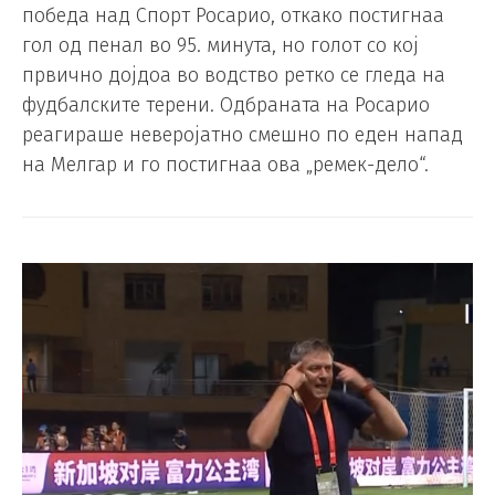
победа над Спорт Росарио, откако постигнаа
гол од пенал во 95. минута, но голот со кој
првично дојдоа во водство ретко се гледа на
фудбалските терени. Одбраната на Росарио
реагираше неверојатно смешно по еден напад
на Мелгар и го постигнаа ова „ремек-дело“.