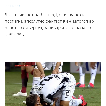
22.11.2020
Дефанзивецот на Лестер, Џони Еванс си
постигна апсолутно фантастичен автогол во
мечот со Ливерпул, забивајќи ја топката со
глава зад …