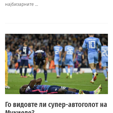
најбизарните …
Го видовте ли супер-автоголот на
Мукиеле?