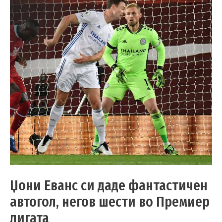
Џони Еванс си даде фантастичен
автогол, негов шести во Премиер
лигата