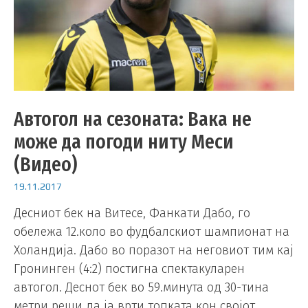
Автогол на сезоната: Вака не
може да погоди ниту Меси
(Видео)
19.11.2017
Десниот бек на Витесе, Фанкати Дабо, го
обележа 12.коло во фудбалскиот шампионат на
Холандија. Дабо во поразот на неговиот тим кај
Гронинген (4:2) постигна спектакуларен
автогол. Деснот бек во 59.минута од 30-тина
метри реши да ја врти топката кон својот