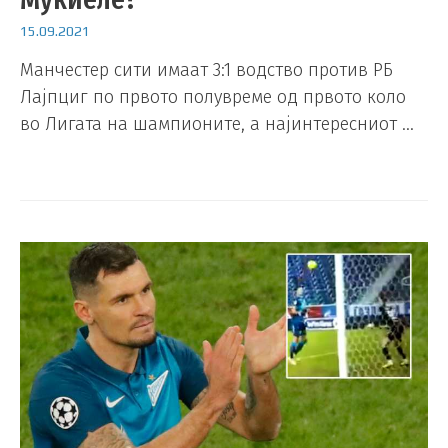
15.09.2021
Манчестер сити имаат 3:1 водство против РБ
Лајпциг по првото полувреме од првото коло
во Лигата на шампионите, а најинтересниот …