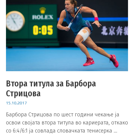
Втора титула за Барбора
Стрицова
15.10.2017
Барбора Стрицова по шест години чекање ја
освои својата втора титула во кариерата, откако
со 6:4/6:1 ја совлада словачката тенисерка …