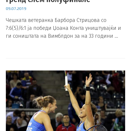
09.07.2019
Чешката ветеранка Барбора Стрицова со
7:6(5)/6:1 ја победи Џоана Конта уништувајќи и
ги соништата на Вимблдон за на 33 години …