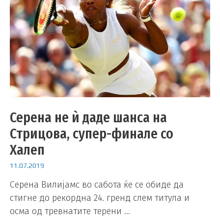
Серена не ѝ даде шанса на
Стрицова, супер-финале со
Халеп
11.07.2019
Серена Вилијамс во сабота ќе се обиде да
стигне до рекордна 24. гренд слем титула и
осма од тревнатите терени …