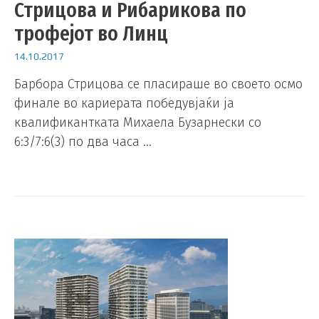
Стрицова и Рибарикова по
трофејот во Линц
14.10.2017
Барбора Стрицова се пласираше во своето осмо
финале во кариерата победувјаќи ја
квалификантката Михаела Бузарнески со
6:3/7:6(3) по два часа …