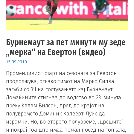
Бурнемаут за пет минути му зеде
„мерка“ на Евертон (видео)
15.09.2019
Променливиот старт на сезоната за Евертон
продолжува, откако тимот на Марко Силва
загуби со 3:1 на гостувањето кај Бурнемаут.
Домаќините стигнаа до водство во 23. минута
преку Калам Вилсон, пред до крајот на
полувремето Доминик Калверт-Луис да
израмни. Но, во второто полувреме, „црешите“
и покрај тоа што имаа помал посед на топката,