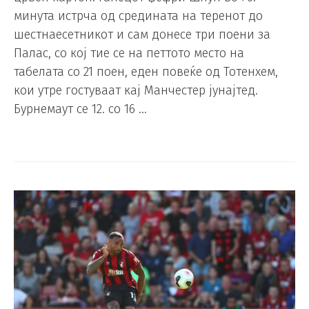
минута истрча од средината на теренот до
шестнаесетникот и сам донесе три поени за
Палас, со кој тие се на петтото место на
табелата со 21 поен, еден повеќе од Тотенхем,
кои утре гостуваат кај Манчестер јунајтед.
Бурнемаут се 12. со 16 …