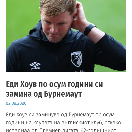
Еди Хоув по осум години си
замина од Бурнемаут
02.08.2020
Еди Хоув си заминува од Бурнемаут по осум
години на клупата на англискиот клуб, откако
испаднаа од Премиер лигата. 42-годишниот …