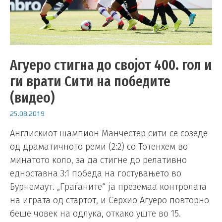
Агуеро стигна до својот 400. гол и
ги врати Сити на победите
(видео)
25.08.2019
Англискиот шампион Манчестер сити се созеде
од драматичното реми (2:2) со Тотенхем во
минатото коло, за да стигне до релативно
едноставна 3:1 победа на гостувањето во
Бурнемаут. „Граѓаните“ ја преземаа контролата
на играта од стартот, и Серхио Агуеро повторно
беше човек на одлука, откако уште во 15.