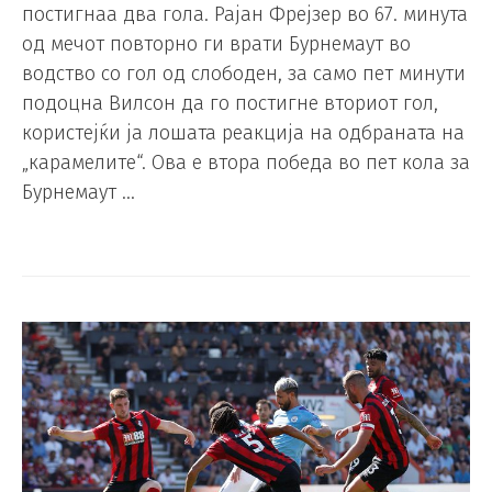
постигнаа два гола. Рајан Фрејзер во 67. минута
од мечот повторно ги врати Бурнемаут во
водство со гол од слободен, за само пет минути
подоцна Вилсон да го постигне вториот гол,
користејќи ја лошата реакција на одбраната на
„карамелите“. Ова е втора победа во пет кола за
Бурнемаут …