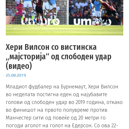
Хери Вилсон со вистинска
„мајсторија“ од слободен удар
(видео)
25.08.2019
Младиот фудбалер на Бурнемаут, Хери Вилсон
во неделата постигна еден од најубавите
голови од слободен удар во 2019 година, откако
во финишот на првото полувреме против
Манчестер сити од повеќе од 20 метри го
погоди аголот на голот на Едерсон. Со ова 22-