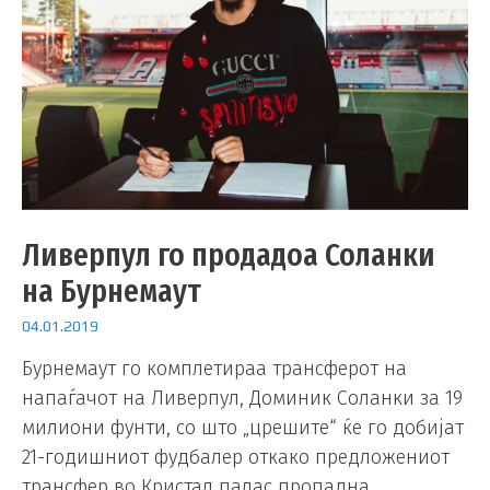
Ливерпул го продадоа Соланки
на Бурнемаут
04.01.2019
Бурнемаут го комплетираа трансферот на
напаѓачот на Ливерпул, Доминик Соланки за 19
милиони фунти, со што „црешите“ ќе го добијат
21-годишниот фудбалер откако предложениот
трансфер во Кристал палас пропадна.