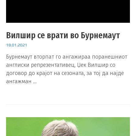
Вилшир се врати во Бурнемаут
18.01.2021
Бурнемаут вторпат го ангажираа поранешниот
англиски репрезентативец, Џек Вилшир со
договор до крајот на сезоната, за тој да најде
ангажман …