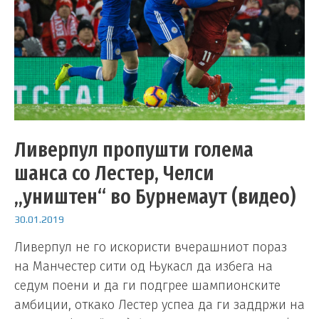
Ливерпул пропушти голема
шанса со Лестер, Челси
„уништен“ во Бурнемаут (видео)
30.01.2019
Ливерпул не го искористи вчерашниот пораз
на Манчестер сити од Њукасл да избега на
седум поени и да ги подгрее шампионските
амбиции, откако Лестер успеа да ги заддржи на