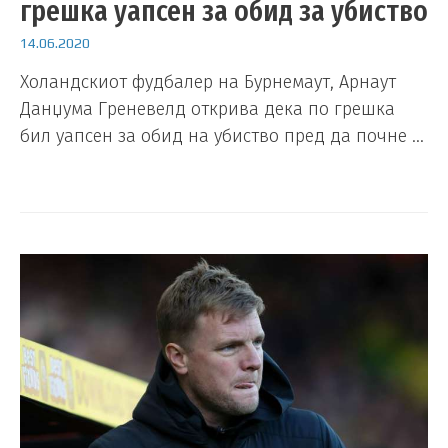
грешка уапсен за обид за убиство
14.06.2020
Холандскиот фудбалер на Бурнемаут, Арнаут
Данџума Греневелд открива дека по грешка
бил уапсен за обид на убиство пред да почне …