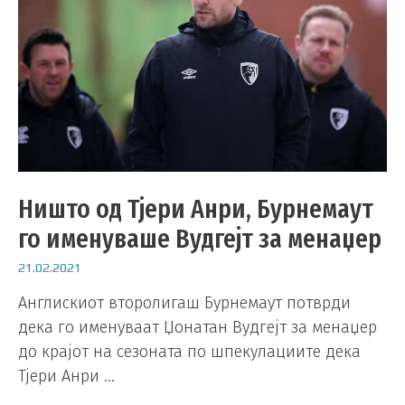
Ништо од Тјери Анри, Бурнемаут
го именуваше Вудгејт за менаџер
21.02.2021
Англискиот второлигаш Бурнемаут потврди
дека го именуваат Џонатан Вудгејт за менаџер
до крајот на сезоната по шпекулациите дека
Тјери Анри …