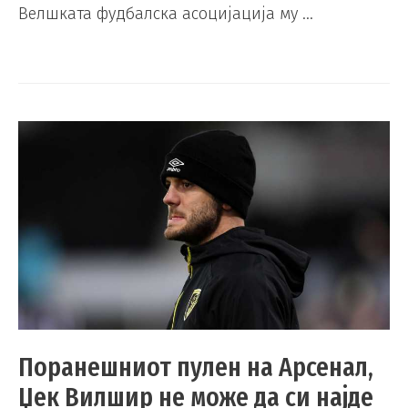
Велшката фудбалска асоцијација му …
Поранешниот пулен на Арсенал,
Џек Вилшир не може да си најде