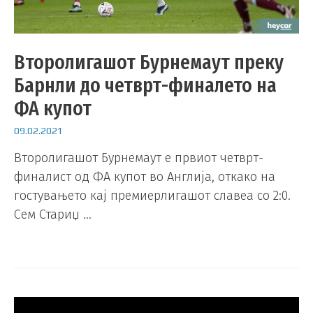
Второлигашот Бурнемаут преку
Барнли до четврт-финалето на
ФА купот
09.02.2021
Второлигашот Бурнемаут е првиот четврт-
финалист од ФА купот во Англија, откако на
гостувањето кај премиерлигашот славеа со 2:0.
Сем Стариџ …