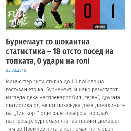
Бурнемаут со шокантна
статистика – 18 отсто посед на
топката, 0 удари на гол!
03.03.2019
Манчестер сити стигна до 1:0 победа на
гостувањето кај Бурнемаут, и иако резултатот
изгледа дека натпреварот бил „тесен“, другата
статистика од мечот покажува дека домаќините
на „Дин корт“ одиграле неверојатно слаб
натпревар. Бурнемаут станаа првиот домашен
тим во Премиер лигата кој немал ниту еден