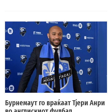
Бурнемаут го враќаат Тјери Анри
во англискиот фудбал