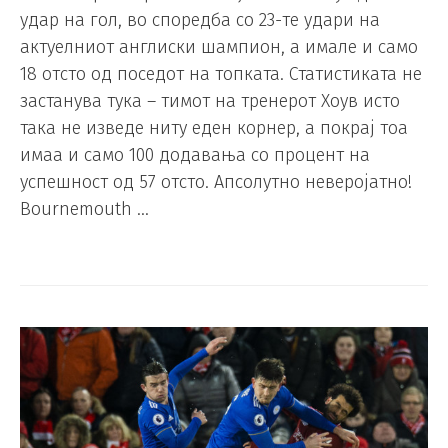
удар на гол, во споредба со 23-те удари на
актуелниот англиски шампион, а имале и само
18 отсто од поседот на топката. Статистиката не
застанува тука – тимот на тренерот Хоув исто
така не изведе ниту еден корнер, а покрај тоа
имаа и само 100 додавања со процент на
успешност од 57 отсто. Апсолутно неверојатно!
Bournemouth …