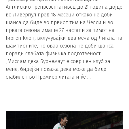
Англискиот репрезентативец до 21 година дојде
во Ливерпул пред 18 месеци откако не доби
шанса да биде во првиот тим на Челси и во
првата сезона имаше 27 настапи за тимот на
Јирген Клоп, вклучувајќи два меча од Лигата на
шампионите, но оваа сезона не доби шанса
поради слабата физичка подготвеност.
„Мислам дека Бурнемаут е совршен клуб за
мене, бидејќи покажа дека може да биде
стабилен во Премиер лигата и ќе …