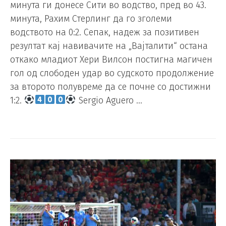
минута ги донесе Сити во водство, пред во 43.
минута, Рахим Стерлинг да го зголеми
водството на 0:2. Сепак, надеж за позитивен
резултат кај навивачите на „Вајталити“ остана
откако младиот Хери Вилсон постигна магичен
гол од слободен удар во судското продолжение
за второто полувреме да се почне со достижни
1:2.
Sergio Aguero …