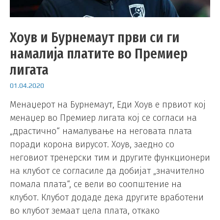
Хоув и Бурнемаут први си ги
намалија платите во Премиер
лигата
01.04.2020
Менаџерот на Бурнемаут, Еди Хоув е првиот кој
менаџер во Премиер лигата кој се согласи на
„драстично“ намалување на неговата плата
поради корона вирусот. Хоув, заедно со
неговиот тренерски тим и другите функционери
на клубот се согласиле да добијат „значително
помала плата“, се вели во соопштение на
клубот. Клубот додаде дека другите вработени
во клубот земаат цела плата, откако