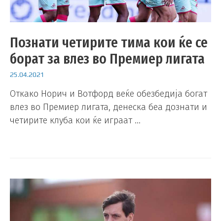
Познати четирите тима кои ќе се
борат за влез во Премиер лигата
25.04.2021
Откако Норич и Вотфорд веќе обезбедија богат
влез во Премиер лигата, денеска беа дознати и
четирите клуба кои ќе играат …