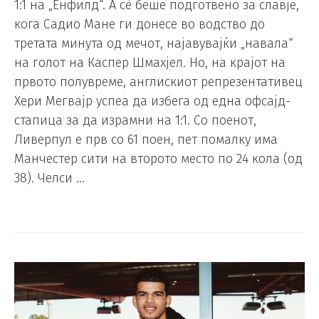
1:1 на „Енфилд“. А сѐ беше подготвено за славје,
кога Садио Мане ги донесе во водство до
третата минута од мечот, најавувајќи „навала“
на голот на Каспер Шмахјел. Но, на крајот на
првото полувреме, англискиот репрезентативец
Хери Мегвајр успеа да избега од една офсајд-
стапица за да израмни на 1:1. Со поенот,
Ливерпул е прв со 61 поен, пет помалку има
Манчестер сити на второто место по 24 кола (од
38). Челси …