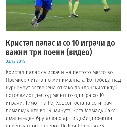
Кристал палас и со 10 играчи до
важни три поени (видео)
03.12.2019
Кристал палас се искачи на петтото место во
Премиер лигата по минималната 1:0 победа над
Бурнемаут остварена откако лондонскиот клуб
поголемиот дел од мечот го одигра со 10
играчи. Тимот на Рој Хоџсон остана со играч
помалку уште во 19. минута, кога Мамаду Сако
имаше еден брутален старт и доби директен
црвен картон. Ганецот Џефри Шлуп во 76.