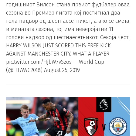
годишниот Вилсон стана првиот фудбалер оваа
сезона во Премиер лигата кој постигнал два
гола надвор од шестнаесетникот, а ако се смета
и минатата сезона, тој има неверојатни 11
голови надвор од шестнаесетникот. Секоја чест.
HARRY WILSON JUST SCORED THIS FREE KICK
AGAINST MANCHESTER CITY. WHAT A PLAYER
pic.twitter.com/HjbW7vSzos — World Cup
(@FlFAWC2018) August 25, 2019