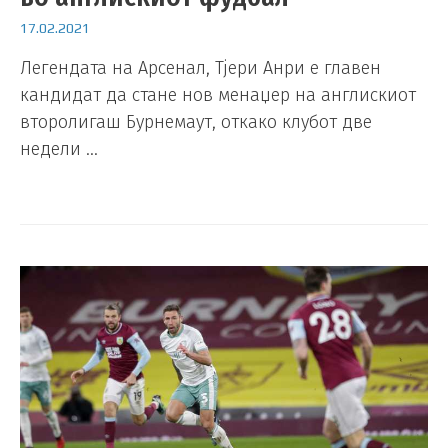
17.02.2021
Легендата на Арсенал, Тјери Анри е главен
кандидат да стане нов менаџер на англискиот
второлигаш Бурнемаут, откако клубот две
недели …