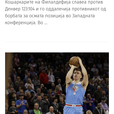
Кошаркарите на Филалдефија славеа против
Денвер 123:104 и го оддалечија противникот од
борбата за осмата позиција во Западната
конференција. Во …