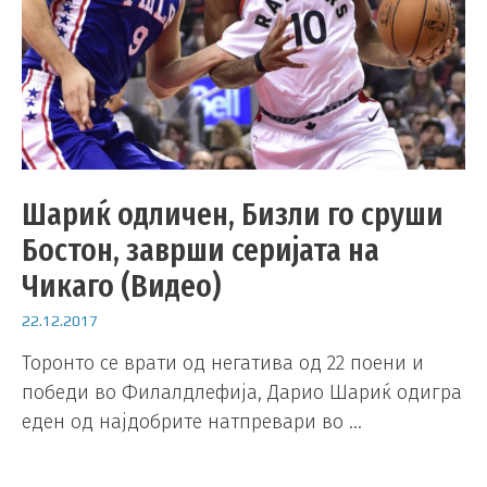
Шариќ одличен, Бизли го сруши
Бостон, заврши серијата на
Чикаго (Видео)
22.12.2017
Торонто се врати од негатива од 22 поени и
победи во Филалдлефија, Дарио Шариќ одигра
еден од најдобрите натпревари во …