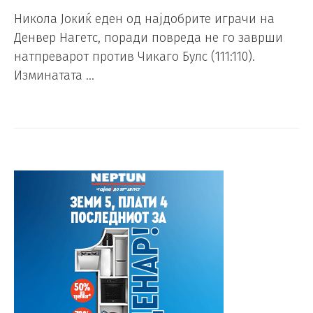
Никола Јокиќ еден од најдобрите играчи на
Денвер Нагетс, поради повреда не го заврши
натпреварот против Чикаго Булс (111:110).
Изминатата …