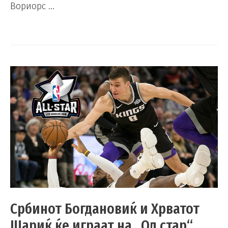
Вориорс …
Србинот Богдановиќ и Хрватот
Шариќ ќе играат на „Ол стар“