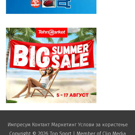
Импресум
Контакт
Маркетинг
Услови за користење
Copyright © 2026
Top Sport
| Member of Clip Media