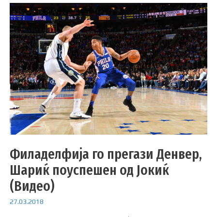
Филаделфија го прегази Денвер,
Шариќ поуспешен од Јокиќ
(Видео)
27.03.2018