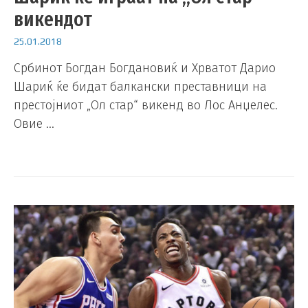
викендот
25.01.2018
Србинот Богдан Богдановиќ и Хрватот Дарио
Шариќ ќе бидат балкански преставници на
престојниот „Ол стар“ викенд во Лос Анџелес.
Овие …