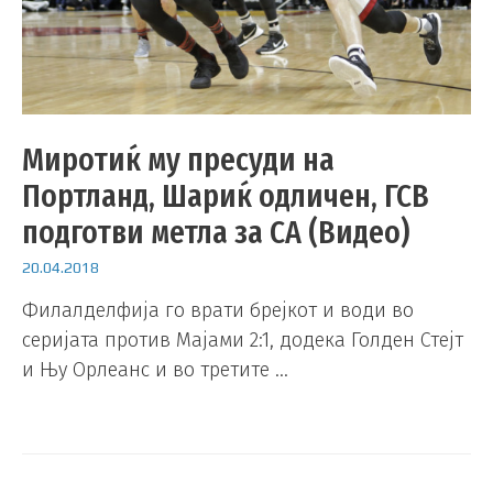
Миротиќ му пресуди на
Портланд, Шариќ одличен, ГСВ
подготви метла за СА (Видео)
20.04.2018
Филалделфија го врати брејкот и води во
серијата против Мајами 2:1, додека Голден Стејт
и Њу Орлеанс и во третите …