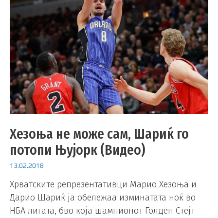
Хезоња не може сам, Шариќ го
потопи Њујорк (Видео)
13.02.2018
Хрватските репрезентативци Марио Хезоња и
Дарио Шариќ ја обележаа изминатата ноќ во
НБА лигата, бво која шампионот Голден Стејт