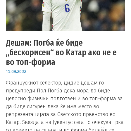
Дешам: Погба ќе биде
„бескорисен“ во Катар ако не е
во топ-форма
15.09.2022
Францускиот селектор, Дидие Дешам го
предупреди Пол Погба дека мора да биде
целосно физички подготвен и во топ-форма за
да биде сигурен дека ќе има место во
репрезентацијата за Светското првенство во
Катар. Ѕвездата на Јувентус сега го очекува трка
со времето да се врати во форма бидејќи се