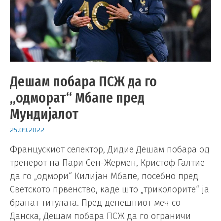
Дешам побара ПСЖ да го
„одморат“ Мбапе пред
Мундијалот
25.09.2022
Францускиот селектор, Дидие Дешам побара од
тренерот на Пари Сен-Жермен, Кристоф Галтие
да го „одмори“ Килијан Мбапе, посебно пред
Светското првенство, каде што „триколорите“ ја
бранат титулата. Пред денешниот меч со
Данска, Дешам побара ПСЖ да го ограничи