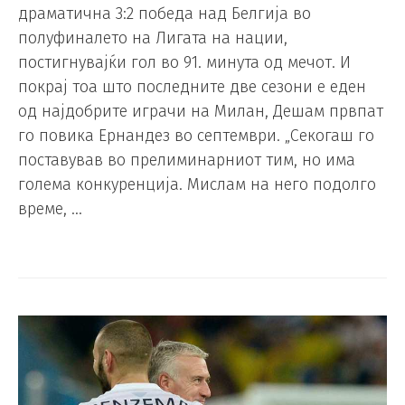
драматична 3:2 победа над Белгија во
полуфиналето на Лигата на нации,
постигнувајќи гол во 91. минута од мечот. И
покрај тоа што последните две сезони е еден
од најдобрите играчи на Милан, Дешам првпат
го повика Ернандез во септември. „Секогаш го
поставував во прелиминарниот тим, но има
голема конкуренција. Мислам на него подолго
време, …