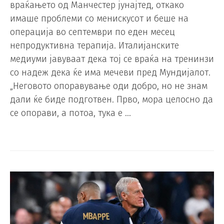
враќањето од Манчестер јунајтед, откако
имаше проблеми со менискусот и беше на
операција во септември по еден месец
непродуктивна терапија. Италијанските
медиуми јавуваат дека тој се враќа на тренинзи
со надеж дека ќе има мечеви пред Мундијалот.
„Неговото опоравување оди добро, но не знам
дали ќе биде подготвен. Прво, мора целосно да
се опорави, а потоа, тука е …