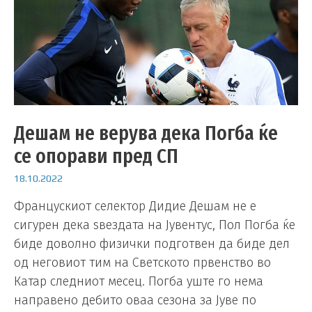
Дешам не верува дека Погба ќе
се опорави пред СП
18.10.2022
Францускиот селектор Дидие Дешам не е
сигурен дека ѕвездата на Јувентус, Пол Погба ќе
биде доволно физички подготвен да биде дел
од неговиот тим на Светското првенство во
Катар следниот месец. Погба уште го нема
направено дебито оваа сезона за Јуве по