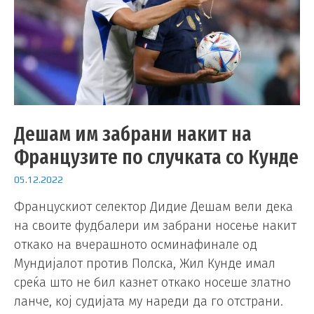
Дешам им забрани накит на
Французите по случката со Кунде
05.12.2022
Францускиот селектор Дидие Дешам вели дека
на своите фудбалери им забрани носење накит
откако на вчерашното осминафинале од
Мундијалот против Полска, Жил Кунде имал
среќа што не бил казнет откако носеше златно
ланче, кој судијата му нареди да го отстрани.