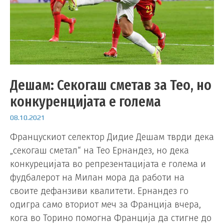
Дешам: Секогаш сметав за Тео, но
конкуренцијата е голема
08.10.2021
Францускиот селектор Дидие Дешам тврди дека
„секогаш сметал“ на Тео Ернандез, но дека
конкурецијата во репрезентацијата е голема и
фудбалерот на Милан мора да работи на
своите дефанзиви квалитети. Ернандез го
одигра само вториот меч за Франција вчера,
кога во Торино помогна Франција да стигне до