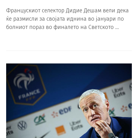
Францускиот селектор Дидие Дешам вели дека
ќе размисли за својата иднина во јануари по
болниот пораз во финалето на Светското …