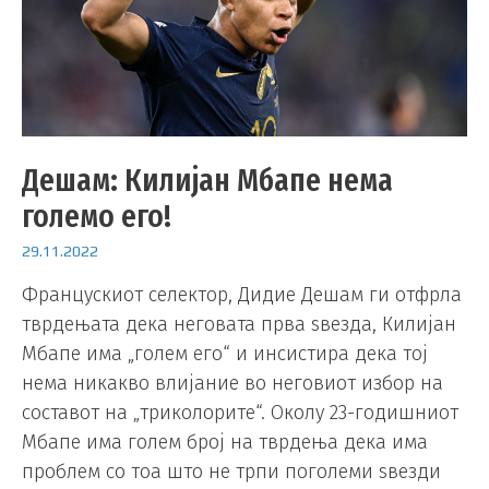
Дешам: Килијан Мбапе нема
големо его!
29.11.2022
Францускиот селектор, Дидие Дешам ги отфрла
тврдењата дека неговата прва ѕвезда, Килијан
Мбапе има „голем его“ и инсистира дека тој
нема никакво влијание во неговиот избор на
составот на „триколорите“. Околу 23-годишниот
Мбапе има голем број на тврдења дека има
проблем со тоа што не трпи поголеми ѕвезди