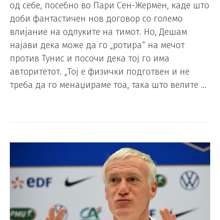
од себе, посебно во Пари Сен-Жермен, каде што
доби фантастичен нов договор со големо
влијание на одлуките на тимот. Но, Дешам
најави дека може да го „ротира“ на мечот
против Тунис и посочи дека тој го има
авторитетот. „Тој е физички подготвен и не
треба да го менаџираме тоа, така што велите …