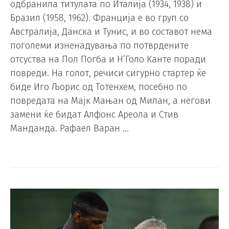
одбранила титулата по Италија (1934, 1938) и
Бразил (1958, 1962). Франција е во груп со
Австралија, Данска и Тунис, и во составот нема
поголеми изненадувања по потврдените
отсуства на Пол Погба и Н’Голо Канте поради
повреди. На голот, речиси сигурно стартер ќе
биде Иго Љорис од Тотенхем, посебно по
повредата на Мајк Мањан од Милан, а негови
замени ќе бидат Алфонс Ареола и Стив
Манданда. Рафаел Варан …