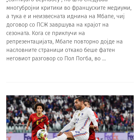
многубројни критики во француските медиуми,
а тука е и неизвесната иднина на Мбапе, чиј
договор со ПСЖ завршува на крајот на
сезоната. Кога се приклучи на
репрезентацијата, Мбапе повторно дојде на
насловните страници откако беше фатен
неговиот разговор со Пол Погба, во …