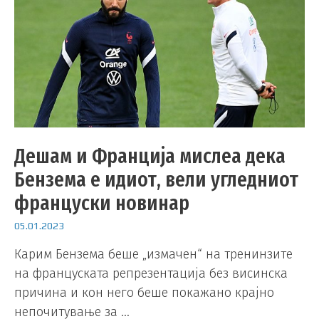
Дешам и Франција мислеа дека
Бензема е идиот, вели угледниот
француски новинар
05.01.2023
Карим Бензема беше „измачен“ на тренинзите
на француската репрезентација без висинска
причина и кон него беше покажано крајно
непочитување за …