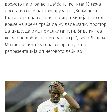
времето на играње на Мбапе, кој има 10 меча
досега во сите натпреварувања. „Знам дека
Галтие сака да го става во игра Килијан, но од
време на време треба да му даде малку простор
да дише, да има помалку минути, бидејќи тоа
ќе влијае добро на неговата игра“, вели Дешам.
Мбапе, кој има 28 гола за француската
репрезентација од неговото деби во …