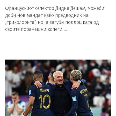
Францускиот селектор Дидие Дешам, можеби
доби нов мандат како предводник на
„триколорите“, но ја загуби поддршката од
своите поранешни колеги …