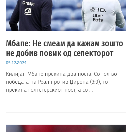
Мбапе: Не смеам да кажам зошто
не добив повик од селекторот
09.12.2024
Килијан Мбапе прекина два поста. Со гол во
победата на Реал против Џирона (3:0), го
прекина голгетерскиот пост, а со …