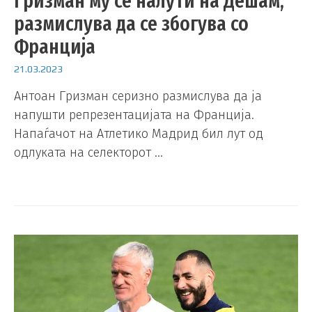
Гризман му се налути на Дешам,
размислува да се збогува со
Франција
21.03.2023
Антоан Гризман серизно размислува да ја
напушти репрезентацијата на Франција.
Напаѓачот на Атлетико Мадрид бил лут од
одлуката на селекторот …