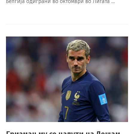
Белгија одиграни во октомври во Лигата …