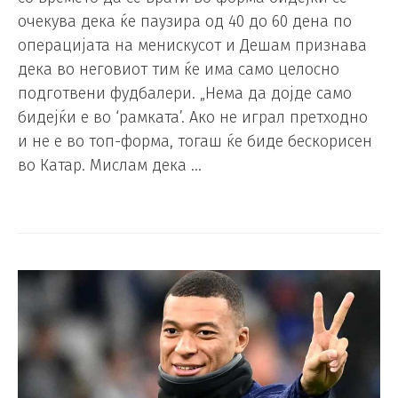
очекува дека ќе паузира од 40 до 60 дена по
операцијата на менискусот и Дешам признава
дека во неговиот тим ќе има само целосно
подготвени фудбалери. „Нема да дојде само
бидејќи е во ‘рамката’. Ако не играл претходно
и не е во топ-форма, тогаш ќе биде бескорисен
во Катар. Мислам дека …