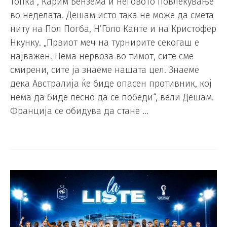
топка“, Карим Бензема и неговото повлекување
во неделата. Дешам исто така не може да смета
ниту на Пол Погба, Н’Голо Канте и на Кристофер
Нкунку. „Првиот меч на турнирите секогаш е
најважен. Нема нервоза во тимот, сите сме
смирени, сите ја знаеме нашата цел. Знаеме
дека Австралија ќе биде опасен противник, кој
нема да биде лесно да се победи“, вели Дешам.
Франција се обидува да стане …