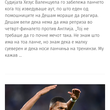
Судијата Хезус Валенцуела го забележа ланчето
кога тој изведувашe аут, по што еден од
помошниците на Дешам мораше да реагира.
Дешам вели дека нема да има реприза во
четврт-финалето против Англија. „Тој не
требаше да го почне мечот така. Не знам што
има на тоа ланче, но знам дека е малку
суеверен и дека носи ланчиња на тренинзи. Му
кажав …