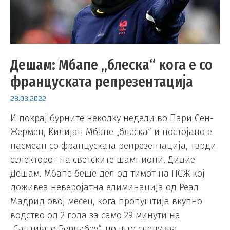
Дешам: Мбапе „блеска“ кога е со
француската репрезентација
28.03.2022
И покрај бурните неколку недели во Пари Сен-
Жермен, Килијан Мбапе „блеска“ и постојано е
насмеан со француската репрезентација, тврди
селекторот на светските шампиони, Дидие
Дешам. Мбапе беше дел од тимот на ПСЖ кој
доживеа неверојатна елиминација од Реал
Мадрид овој месец, кога пропуштија вкупно
водство од 2 гола за само 29 минути на
„Сантијаго Бернабеу“, по што следуваа