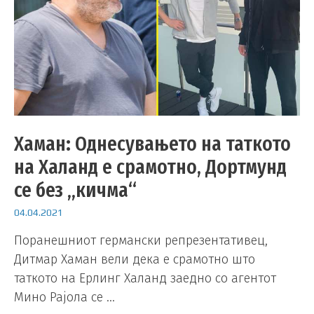
Хаман: Однесувањето на таткото
на Халанд е срамотно, Дортмунд
се без „кичма“
04.04.2021
Поранешниот германски репрезентативец,
Дитмар Хаман вели дека е срамотно што
таткото на Ерлинг Халанд заедно со агентот
Мино Рајола се …