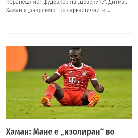
поранешниот фудбалер на „црвените“, Дитмар
Хаман е „завршено“ по саркастичните …
Хаман: Мане е „изолиран“ во