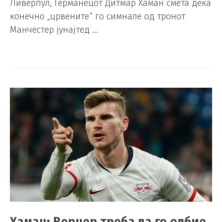
Ливерпул, Германецот Дитмар Хаман смета дека
конечно „црвените“ го симнале од тронот
Манчестер јунајтед …
Хаман: Вернер треба да го одбие