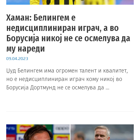
Хаман: Белингем е
недисциплиниран играч, а во
Борусија никој не се осмелува да
му нареди
09.04.2023
Џуд Белингем има огромен талент и квалитет,
но е недисциплиниран играч кому никој во
Борусија Дортмунд не се осмелува да …