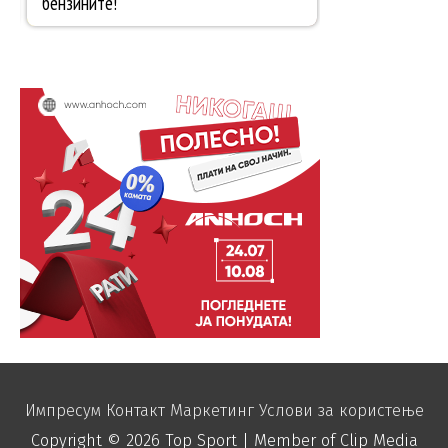
Импресум
Контакт
Маркетинг
Услови за користење
Copyright © 2026
Top Sport
| Member of Clip Media