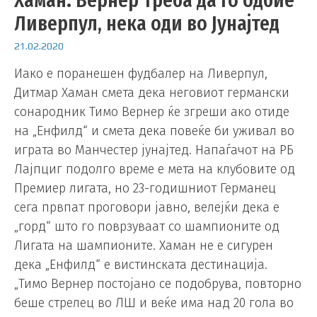
Ливерпул, нека оди во Јунајтед
21.02.2020
Иако е поранешен фудбалер на Ливерпул,
Дитмар Хаман смета дека неговиот германски
сонародник Тимо Вернер ќе згреши ако отиде
на „Енфилд“ и смета дека повеќе би уживал во
играта во Манчестер јунајтед. Напаѓачот на РБ
Лајпциг подолго време е мета на клубовите од
Премиер лигата, но 23-годишниот Германец
сега првпат проговори јавно, велејќи дека е
„горд“ што го поврзуваат со шампионите од
Лигата на шампионите. Хаман не е сигурен
дека „Енфилд“ е вистинската дестинација.
„Тимо Вернер постојано се подобрува, повторно
беше стрелец во ЛШ и веќе има над 20 гола во