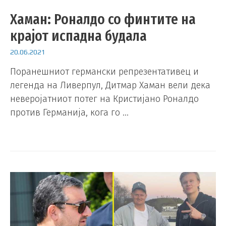
Хаман: Роналдо со финтите на
крајот испадна будала
20.06.2021
Поранешниот германски репрезентативец и
легенда на Ливерпул, Дитмар Хаман вели дека
неверојатниот потег на Кристијано Роналдо
против Германија, кога го …