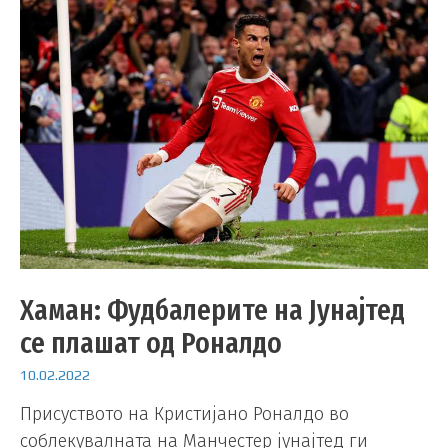
Хаман: Фудбалерите на Јунајтед
се плашат од Роналдо
10.02.2022
Присуството на Кристијано Роналдо во
соблекувалната на Манчестер јунајтед ги