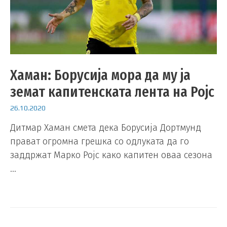
Хаман: Борусија мора да му ја
земат капитенската лента на Ројс
26.10.2020
Дитмар Хаман смета дека Борусија Дортмунд
прават огромна грешка со одлуката да го
заддржат Марко Ројс како капитен оваа сезона
…