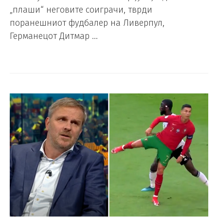
„плаши“ неговите соиграчи, тврди
поранешниот фудбалер на Ливерпул,
Германецот Дитмар …