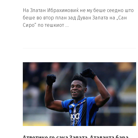
На Златан Ибрахимовиќ не му беше сеедно што
беше во втор план зад Дуван Запата на „Сан
Сиро“ по тешкиот …
Атлетико го сака Запата, Аталанта бара