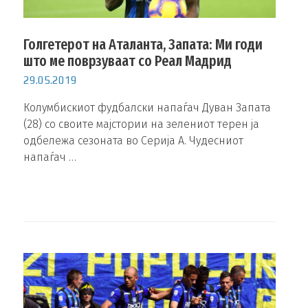
Голгетерот на Аталанта, Запата: Ми годи
што ме поврзуваат со Реал Мадрид
29.05.2019
Колумбискиот фудбалски напаѓач Дуван Запата
(28) со своите мајстории на зелениот терен ја
одбележа сезоната во Серија А. Чудесниот
напаѓач …