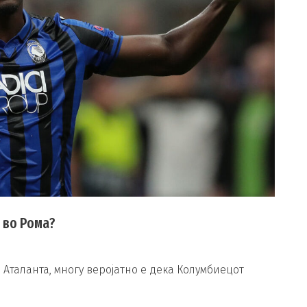
и во Рома?
 Аталанта, многу веројатно е дека Колумбиецот