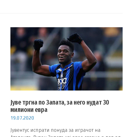
Јуве тргна по Запата, за него нудат 30
милиони евра
19.07.2020
Јувентус испрати понуда за играчот на