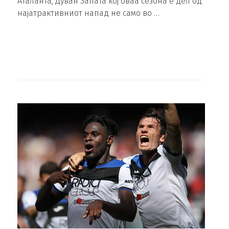
Аталанта, Дуван Запата кој оваа сезона е дел од
најатрактивниот напад не само во …