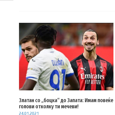
Златан со „боцка“ до Запата: Имам повеќе
голови отколку ти мечеви!
24.01.2021