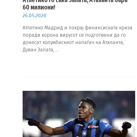
60 милиони!
26.05.2020
Атлетико Мадрид и покрај финансиската криза
поради корона вирусот се подготвени да го
донесат колумбискиот напаѓач на Аталанта,
Дуван Запата, …