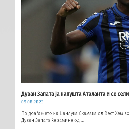
Дуван Запата ја напушта Аталанта и се сел
09.08.2023
По доаѓањето на Џанлука Скамака од Вест Хем во
Дуван Запата ќе замине од …