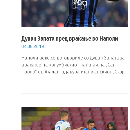
Дуван Запата пред враќање во Наполи
04.06.2019
Наполи веќе се договориле со Дуван Запата за
враќање на колумбискиот напаѓач на „Сан
Паоло“ од Аталанта, јавува италијанскиот „Скај …