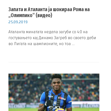
Запата и Аталанта ја шокираа Рома на
„Олимпико“ (видео)
25.09.2019
Аталанта минатата недела загуби со 4:0 на
гостувањето кај Динамо Загреб во своето деби
во Лигата на шампионите, но тоа …