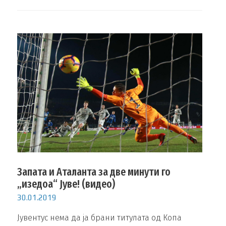
Запата и Аталанта за две минути го
„изедоа“ Јуве! (видео)
30.01.2019
Јувентус нема да ја брани титулата од Копа