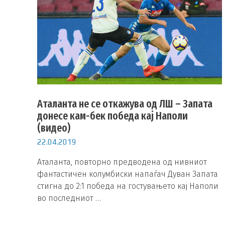
Аталанта не се откажува од ЛШ – Запата
донесе кам-бек победа кај Наполи
(видео)
22.04.2019
Аталанта, повторно предводена од нивниот
фантастичен колумбиски напаѓач Дуван Запата
стигна до 2:1 победа на гостувањето кај Наполи
во последниот …