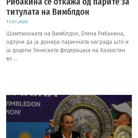
Рибакина се откажа од парите за
титулата на Вимблдон
17.07.2022
Шампионката на Вимблдон, Eлена Рибакина,
одлучи да ја донира паричната награда што и
ја додели Тениската федерација на Казахстан
во …