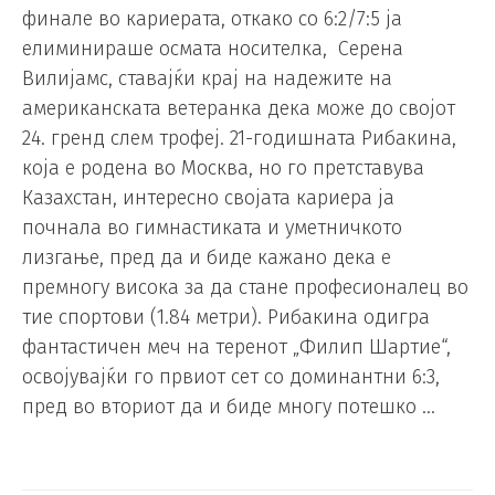
финале во кариерата, откако со 6:2/7:5 ја
елиминираше осмата носителка, Серена
Вилијамс, ставајќи крај на надежите на
американската ветеранка дека може до својот
24. гренд слем трофеј. 21-годишната Рибакина,
која е родена во Москва, но го претставува
Казахстан, интересно својата кариера ја
почнала во гимнастиката и уметничкото
лизгање, пред да и биде кажано дека е
премногу висока за да стане професионалец во
тие спортови (1.84 метри). Рибакина одигра
фантастичен меч на теренот „Филип Шартие“,
освојувајќи го првиот сет со доминантни 6:3,
пред во вториот да и биде многу потешко …