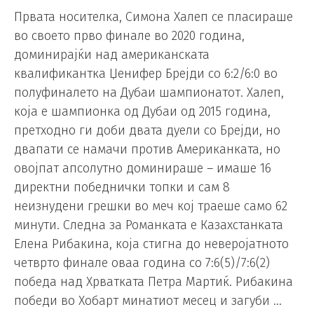
Првата носителка, Симона Халеп се пласираше
во своето прво финале во 2020 година,
доминирајќи над американската
квалификантка Џенифер Брејди со 6:2/6:0 во
полуфиналето на Дубаи шампионатот. Халеп,
која е шампионка од Дубаи од 2015 година,
претходно ги доби двата дуели со Брејди, но
двапати се намачи против Американката, но
овојпат апсолутно доминираше – имаше 16
директни победнички топки и сам 8
неизнудени грешки во меч кој траеше само 62
минути. Следна за Романката е Казахстанката
Елена Рибакина, која стигна до неверојатното
четврто финале оваа година со 7:6(5)/7:6(2)
победа над Хрватката Петра Мартиќ. Рибакина
победи во Хобарт минатиот месец и загуби …