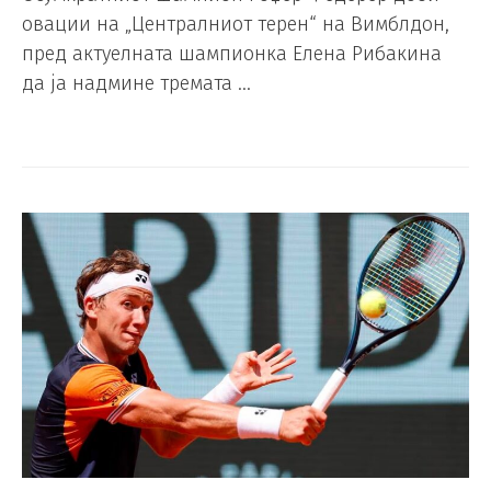
овации на „Централниот терен“ на Вимблдон,
пред актуелната шампионка Елена Рибакина
да ја надмине тремата …