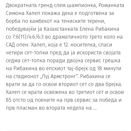
Двократната гренд слем шампионка, Романката
Симона Халеп покажа дека е подготвена за
борба по камбекот на тениските терени,
победувајќи ја Казахстанката Елена Рибакина
со 7:6(11)/4:6/6:3 во драматичното трето коло на
САД опен. Халеп, која е 12. носителка, спаси
четири сет-топки пред да ја искористи својата
седма сет-топка поради двојна сервис грешка
на Рибакина во епскиот тај-брејк од 18 минути
на стадионот „Луј Армстронг“. Рибакина се
врати за да го освои вториот сет со два брејка.
Халеп се врати освежена во третиот сет и освои
85 отсто од поените на прв сервис за победа и
прв пласман во втората недела на …