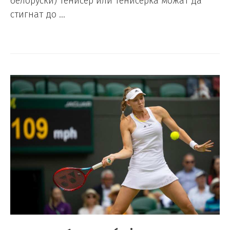
белоруски) тенисер или тенисерка можат да
стигнат до …