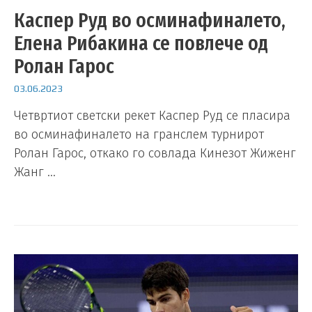
Каспер Руд во осминафиналето,
Елена Рибакина се повлече од
Ролан Гарос
03.06.2023
Четвртиот светски рекет Каспер Руд се пласира
во осминафиналето на гранслем турнирот
Ролан Гарос, откако го совлада Кинезот Жиженг
Жанг …