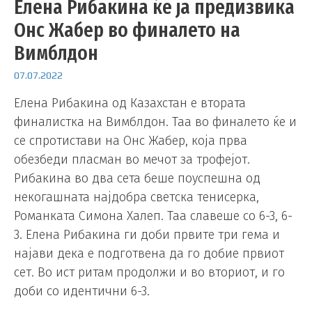
Елена Рибакина ќе ја предизвика
Онс Жабер во финалето на
Вимблдон
07.07.2022
Елена Рибакина од Казахстан е втората
финалистка на Вимблдон. Таа во финалето ќе и
се спротистави на Онс Жабер, која прва
обезбеди пласман во мечот за трофејот.
Рибакина во два сета беше поуспешна од
некогашната најдобра светска тенисерка,
Романката Симона Халеп. Таа славеше со 6-3, 6-
3. Елена Рибакина ги доби првите три гема и
најави дека е подготвена да го добие првиот
сет. Во ист ритам продолжи и во вториот, и го
доби со идентични 6-3.