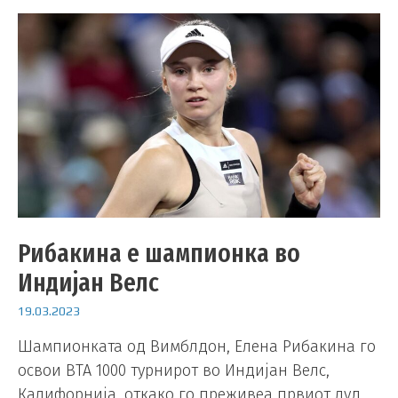
Рибакина е шампионка во
Индијан Велс
19.03.2023
Шампионката од Вимблдон, Елена Рибакина го
освои ВТА 1000 турнирот во Индијан Велс,
Калифорнија, откако го преживеа првиот луд