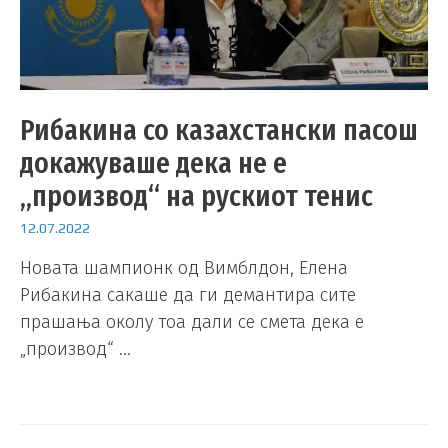
Рибакина со казахстански пасош
докажуваше дека не е
„производ“ на рускиот тенис
12.07.2022
Новата шампионк од Вимблдон, Елена
Рибакина сакаше да ги демантира сите
прашања околу тоа дали се смета дека е
„производ“ …