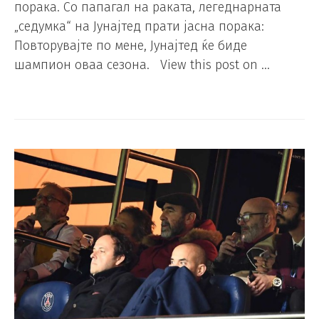
порака. Со папагал на раката, легеднарната
„седумка“ на Јунајтед прати јасна порака:
Повторувајте по мене, Јунајтед ќе биде
шампион оваа сезона. View this post on …