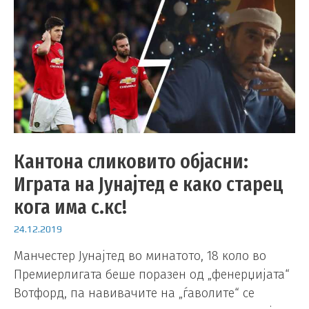
Кантона сликовито објасни:
Играта на Јунајтед е како старец
кога има с.кс!
24.12.2019
Манчестер Јунајтед во минатото, 18 коло во
Премиерлигата беше поразен од „фенерџијата“
Вотфорд, па навивачите на „ѓаволите“ се