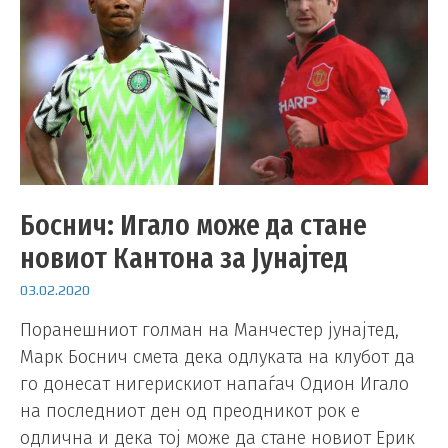
Боснич: Игало може да стане
новиот Кантона за Јунајтед
03.02.2020
Поранешниот голман на Манчестер јунајтед,
Марк Боснич смета дека одлуката на клубот да
го донесат нигерискиот напаѓач Одион Игало
на последниот ден од преодникот рок е
одлична и дека тој може да стане новиот Ерик