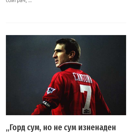
соиграч, …
„Горд сум, но не сум изненаден