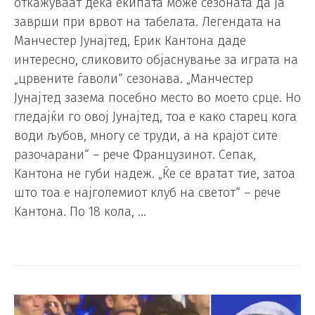
откажуваат дека екипата може сезоната да ја
заврши при врвот на табелата. Легендата на
Манчестер Јунајтед, Ерик Кантона даде
интересно, сликовито објаснување за играта на
„црвените ѓаволи“ сезонава. „Манчестер
Јунајтед зазема посебно место во моето срце. Но
гледајќи го овој Јунајтед, тоа е како старец кога
води љубов, многу се труди, а на крајот сите
разочарани“ – рече Французинот. Сепак,
Кантона не губи надеж. „Ќе се вратат тие, затоа
што тоа е најголемиот клуб на светот“ – рече
Кантона. По 18 кола, …