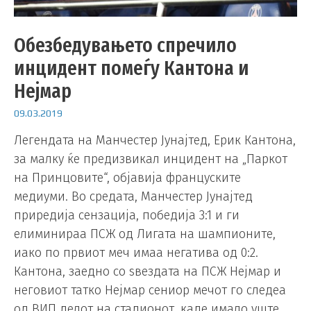
Обезбедувањето спречило
инцидент помеѓу Кантона и
Нејмар
09.03.2019
Легендата на Манчестер Јунајтед, Ерик Кантона,
за малку ќе предизвикал инцидент на „Паркот
на Принцовите“, објавија француските
медиуми. Во средата, Манчестер Јунајтед
приредија сензација, победија 3:1 и ги
елиминираа ПСЖ од Лигата на шампионите,
иако по првиот меч имаа негатива од 0:2.
Кантона, заедно со ѕвездата на ПСЖ Нејмар и
неговиот татко Нејмар сениор мечот го следеа
од ВИП делот на стадионот, каде имало уште