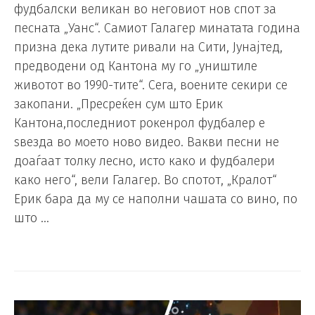
фудбалски великан во неговиот нов спот за
песната „Уанс“. Самиот Галагер минатата година
призна дека лутите ривали на Сити, Јунајтед,
предводени од Кантона му го „уништиле
животот во 1990-тите“. Сега, воените секири се
закопани. „Пресреќен сум што Ерик
Кантона,последниот рокенрол фудбалер е
ѕвезда во моето ново видео. Вакви песни не
доаѓаат толку лесно, исто како и фудбалери
како него“, вели Галагер. Во спотот, „Кралот“
Ерик бара да му се наполни чашата со вино, по
што …