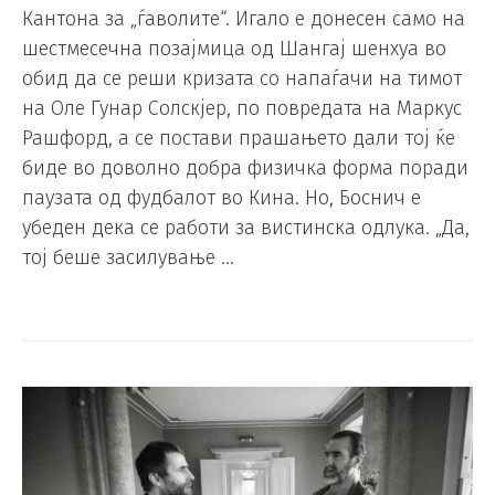
Кантона за „ѓаволите“. Игало е донесен само на
шестмесечна позајмица од Шангај шенхуа во
обид да се реши кризата со напаѓачи на тимот
на Оле Гунар Солскјер, по повредата на Маркус
Рашфорд, а се постави прашањето дали тој ќе
биде во доволно добра физичка форма поради
паузата од фудбалот во Кина. Но, Боснич е
убеден дека се работи за вистинска одлука. „Да,
тој беше засилување …