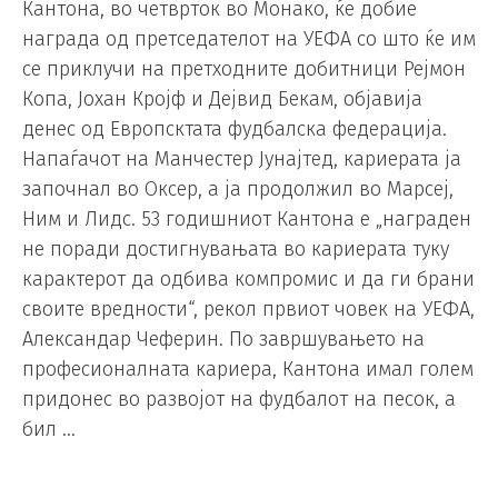
Кантона, во четврток во Монако, ќе добие
награда од претседателот на УЕФА со што ќе им
се приклучи на претходните добитници Рејмон
Копа, Јохан Кројф и Дејвид Бекам, објавија
денес од Европсктата фудбалска федерација.
Напаѓачот на Манчестер Јунајтед, кариерата ја
започнал во Оксер, а ја продолжил во Марсеј,
Ним и Лидс. 53 годишниот Кантона е „награден
не поради достигнувањата во кариерата туку
карактерот да одбива компромис и да ги брани
своите вредности“, рекол првиот човек на УЕФА,
Александар Чеферин. По завршувањето на
професионалната кариера, Кантона имал голем
придонес во развојот на фудбалот на песок, а
бил …