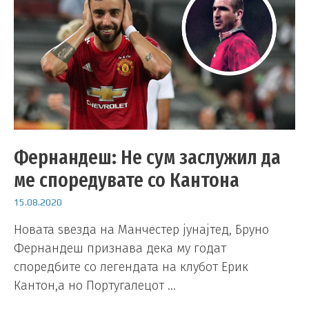
Фернандеш: Не сум заслужил да
ме споредувате со Кантона
15.08.2020
Новата ѕвезда на Манчестер јунајтед, Бруно
Фернандеш признава дека му годат
споредбите со легендата на клубот Ерик
Кантон,а но Португалецот …