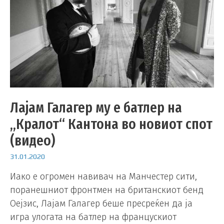
Лајам Галагер му е батлер на
„Кралот“ Кантона во новиот спот
(видео)
31.01.2020
Иако е огромен навивач на Манчестер сити,
поранешниот фронтмен на британскиот бенд
Оејзис, Лајам Галагер беше пресреќен да ја
игра улогата на батлер на францускиот