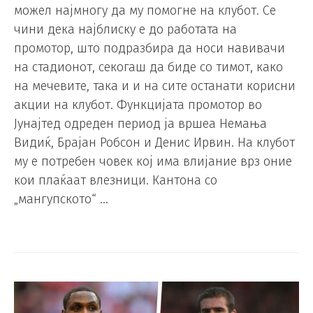
можел најмногу да му помогне на клубот. Се
чини дека најблиску е до работата на
промотор, што подразбира да носи навивачи
на стадионот, секогаш да биде со тимот, како
на мечевите, така и и на сите останати корисни
акции на клубот. Функцијата промотор во
Јунајтед одреден период ја вршеа Немања
Видиќ, Брајан Робсон и Денис Ирвин. На клубот
му е потребен човек кој има влијание врз оние
кои плаќаат влезници. Кантона со
„мангупското“ …