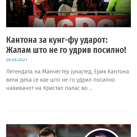
Кантона за кунг-фу ударот:
Жалам што не го удрив посилно!
26.04.2021
Легендата на Манчестер јунајтед, Ерик Кантона
вели дека се кае што не го удрил посилно
навивачот на Кристал палас во …