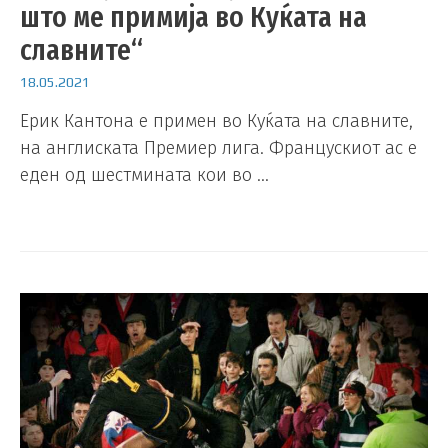
што ме примија во Куќата на
славните“
18.05.2021
Ерик Кантона е примен во Куќата на славните,
на англиската Премиер лига. Францускиот ас е
еден од шестмината кои во …