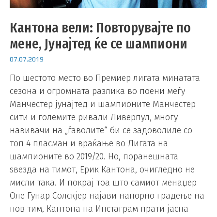
Кантона вели: Повторувајте по
мене, Јунајтед ќе се шампиони
07.07.2019
По шестото место во Премиер лигата минатата
сезона и огромната разлика во поени меѓу
Манчестер јунајтед и шампионите Манчестер
сити и големите ривали Ливерпул, многу
навивачи на „ѓаволите“ би се задоволиле со
топ 4 пласман и враќање во Лигата на
шампионите во 2019/20. Но, поранешната
ѕвезда на тимот, Ерик Кантона, очигледно не
мисли така. И покрај тоа што самиот менаџер
Оле Гунар Солскјер најави напорно градење на
нов тим, Кантона на Инстаграм прати јасна