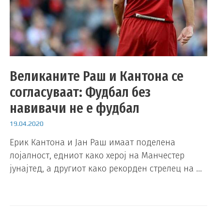
Великаните Раш и Кантона се
согласуваат: Фудбал без
навивачи не е фудбал
19.04.2020
Ерик Кантона и Јан Раш имаат поделена
лојалност, едниот како херој на Манчестер
јунајтед, а другиот како рекорден стрелец на …