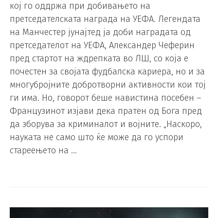
кој го оддржа при добивањето на
претседателската награда на УЕФА. Легендата
на Манчестер јунајтед ја доби наградата од
претседателот на УЕФА, Александер Чеферин
пред стартот на ждрепката во ЛШ, со која е
почестен за својата фудбалска кариера, но и за
многубројните добротворни активности кои тој
ги има. Но, говорот беше навистина посебен –
Французинот изјави дека пратен од Бога пред
да зборува за криминалот и војните. „Наскоро,
науката не само што ќе може да го успори
стареењето на …