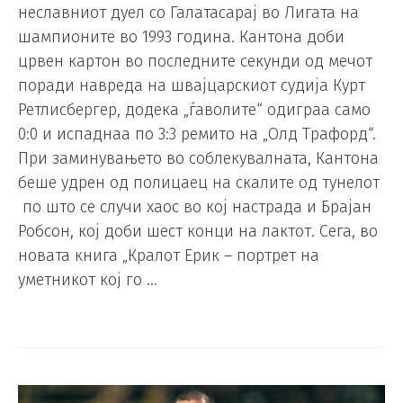
неславниот дуел со Галатасарај во Лигата на
шампионите во 1993 година. Кантона доби
црвен картон во последните секунди од мечот
поради навреда на швајцарскиот судија Курт
Ретлисбергер, додека „ѓаволите“ одиграа само
0:0 и испаднаа по 3:3 ремито на „Олд Трафорд“.
При заминувањето во соблекувалната, Кантона
беше удрен од полицаец на скалите од тунелот
по што се случи хаос во кој настрада и Брајан
Робсон, кој доби шест конци на лактот. Сега, во
новата книга „Кралот Ерик – портрет на
уметникот кој го …