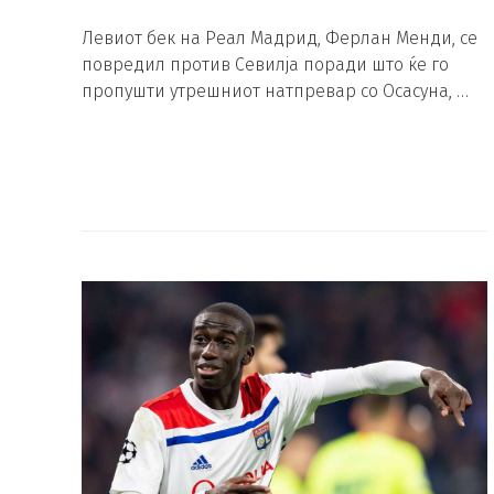
Левиот бек на Реал Мадрид, Ферлан Менди, се
повредил против Севилја поради што ќе го
пропушти утрешниот натпревар со Осасуна, …