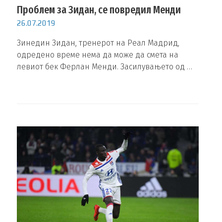
Проблем за Зидан, се повредил Менди
26.07.2019
Зинедин Зидан, тренерот на Реал Мадрид,
одредено време нема да може да смета на
левиот бек Ферлан Менди. Засилувањето од …