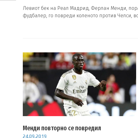
Левиот бек на Реал Мадрид, Ферлан Менди, пор
фудбалер, го повреди коленото против Челси, в
Менди повторно се повредил
24.09.2019