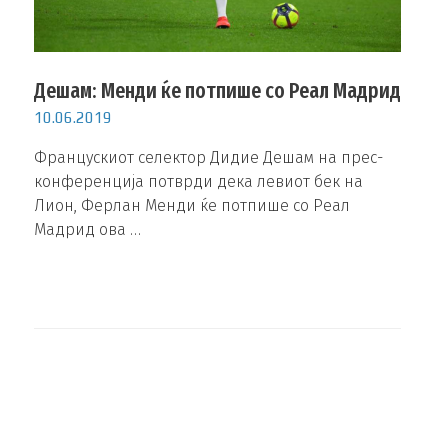
Дешам: Менди ќе потпише со Реал Мадрид
10.06.2019
Францускиот селектор Дидие Дешам на прес-
конференција потврди дека левиот бек на
Лион, Ферлан Менди ќе потпише со Реал
Мадрид ова …