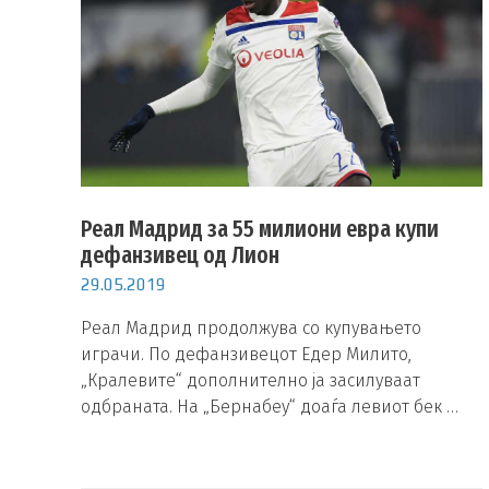
Реал Мадрид за 55 милиони евра купи
дефанзивец од Лион
29.05.2019
Реал Мадрид продолжува со купувањето
играчи. По дефанзивецот Едер Милито,
„Кралевите“ дополнително ја засилуваат
одбраната. На „Бернабеу“ доаѓа левиот бек …