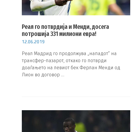
Реал го потврдија и Менди, досега
потрошија 331 милиони евра!
12.06.2019
Реал Мадрид го продолжува „нападот“ на
трансфер-пазарот, откако го потврди
доаѓањето на левиот бек Ферлан Менди од
Лион во договор …