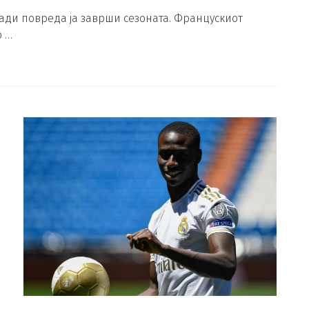
ади повреда ја заврши сезоната. Францускиот
о …