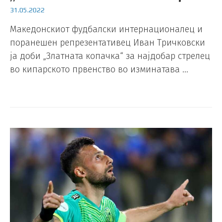
31.05.2022
Mакедонскиот фудбалски интернационалец и
поранешен репрезентативец Иван Тричковски
ја доби „Златната копачка“ за најдобар стрелец
во кипарското првенство во изминатава …