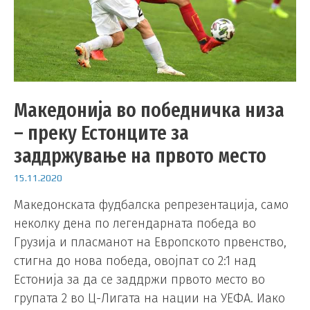
Македонија во победничка низа
– преку Естонците за
заддржување на првото место
15.11.2020
Македонската фудбалска репрезентација, само
неколку дена по легендарната победа во
Грузија и пласманот на Европското првенство,
стигна до нова победа, овојпат со 2:1 над
Естонија за да се заддржи првото место во
групата 2 во Ц-Лигата на нации на УЕФА. Иако