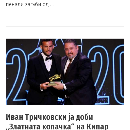
пенали загуби од …
Иван Тричковски ја доби
„Златната копачка“ на Кипар