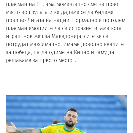
пласман на ЕП, ама моментално сме на прво
место во групата и ќе дадеме се да бидеме
први во Лигата на нации. Нормално е по голем
пласман емоциите да се испразнети, ама кога
играш нов меч за Македонија, сите ќе се
потрудат максимално. Имаме доволно квалитет
за победа, па да одиме на Кипар и таму да
решаваме за првото место. …