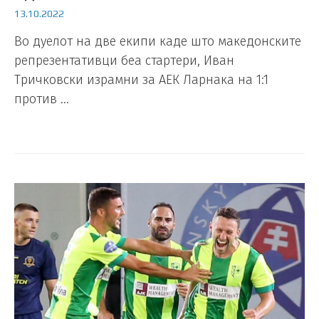
13.10.2022
Во дуелот на две екипи каде што македонските
репрезентативци беа стартери, Иван
Тричковски израмни за АЕК Ларнака на 1:1
против …