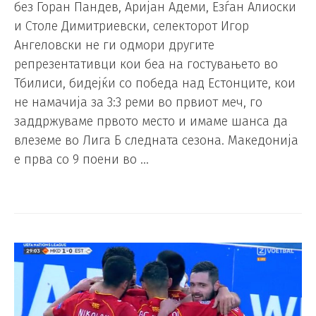
без Горан Пандев, Аријан Адеми, Езѓан Алиоски
и Столе Димитриевски, селекторот Игор
Ангеловски не ги одмори другите
репрезентативци кои беа на гостувањето во
Тбилиси, бидејќи со победа над Естонците, кои
не намачија за 3:3 реми во првиот меч, го
заддржуваме првото место и имаме шанса да
влеземе во Лига Б следната сезона. Македонија
е прва со 9 поени во …