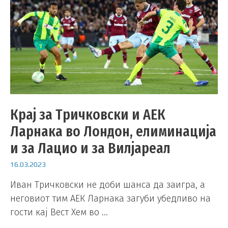
Крај за Тричковски и АЕК
Ларнака во Лондон, елиминација
и за Лацио и за Вилјареал
16.03.2023
Иван Тричковски не доби шанса да заигра, а
неговиот тим АЕК Ларнака загуби убедливо на
гости кај Вест Хем во …