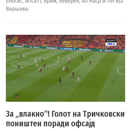
Еносис, АПОЕЛ, Бриж, Беверен, Ал Наср и Легија
Варшава.
За „влакно“! Голот на Тричковски
поништен поради офсајд