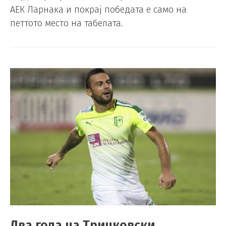
АЕК Ларнака и покрај победата е само на
петтото место на табелата.
Два гола на Тричковски