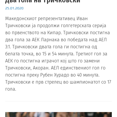
25.01.2020
Македонскиот репрезентативец Иван
Тричковски ја продолжи голгетерската серија
во првенството на Кипар. Тричковски постигна
два гола за АЕК Ларнака во победата над АЕЛ
3:1. Тричковски двата гола ги постигна од
белата точка, во 15 и 54 минута. Третиот гол за
АЕК го постигна играчот кој што го замени
Тричковски, Акоран. АЕЛ единствениот гол го
постигна преку Рубен Хурадо во 40 минута.
Тричковски е прв стрелец во шампионатот со 17
гола.