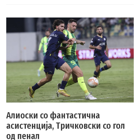
Алиоски со фантастична
асистенција, Тричковски со гол
од пенал