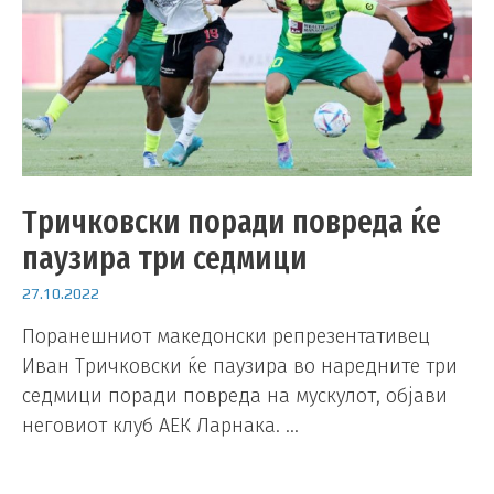
Тричковски поради повреда ќе
паузира три седмици
27.10.2022
Поранешниот македонски репрезентативец
Иван Тричковски ќе паузира во наредните три
седмици поради повреда на мускулот, објави
неговиот клуб АЕК Ларнака. …