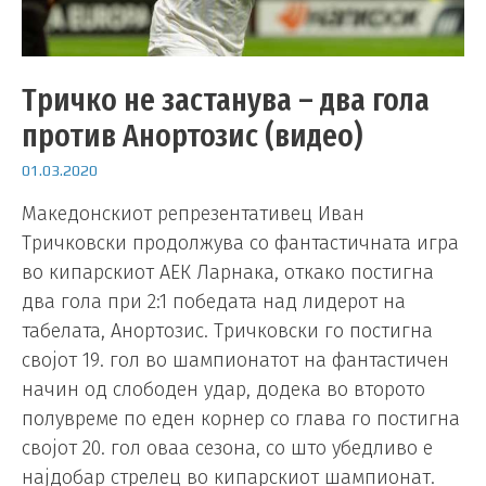
Тричко не застанува – два гола
против Анортозис (видео)
01.03.2020
Македонскиот репрезентативец Иван
Тричковски продолжува со фантастичната игра
во кипарскиот АЕК Ларнака, откако постигна
два гола при 2:1 победата над лидерот на
табелата, Анортозис. Тричковски го постигна
својот 19. гол во шампионатот на фантастичен
начин од слободен удар, додека во второто
полувреме по еден корнер со глава го постигна
својот 20. гол оваа сезона, со што убедливо е
најдобар стрелец во кипарскиот шампионат.