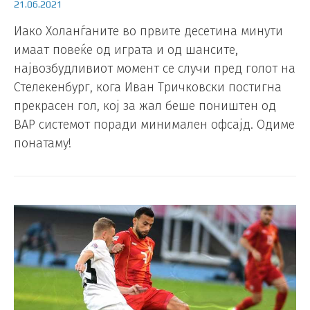
21.06.2021
Иако Холанѓаните во првите десетина минути
имаат повеќе од играта и од шансите,
највозбудливиот момент се случи пред голот на
Стелекенбург, кога Иван Тричковски постигна
прекрасен гол, кој за жал беше поништен од
ВАР системот поради минимален офсајд. Одиме
понатаму!