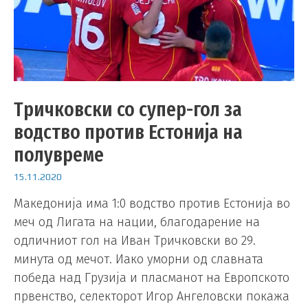
Тричковски со супер-гол за
водство против Естонија на
полувреме
15.11.2020
Македонија има 1:0 водство против Естонија во
меч од Лигата на нации, благодарение на
одличниот гол на Иван Тричковски во 29.
минута од мечот. Иако уморни од славната
победа над Грузија и пласманот на Европското
првенство, селекторот Игор Ангеловски покажа