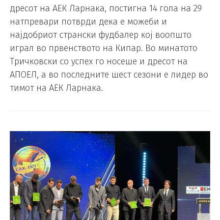
дресот на АЕК Ларнака, постигна 14 гола на 29
натпревари потврди дека е можеби и
најдобриот странски фудбалер кој воопшто
играл во првенството на Кипар. Во минатото
Тричковски со успех го носеше и дресот на
АПОЕЛ, а во последните шест сезони е лидер во
тимот на АЕК Ларнака.