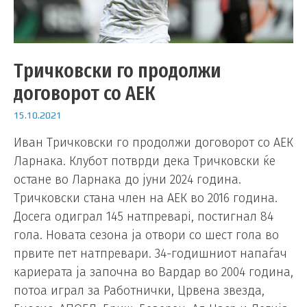
Тричковски го продолжи
договорот со АЕК
15.10.2021
Иван Тричковски го продолжи договорот со АЕК
Ларнака. Клубот потврди дека Тричковски ќе
остане во Ларнака до јуни 2024 година.
Тричковски стана член на АЕК во 2016 година.
Досега одиграл 145 натпреварi, постигнал 84
гола. Новата сезона ја отвори со шест гола во
првите пет натпревари. 34-годишниот напаѓач
кариерата ја започна во Вардар во 2004 година,
потоа играл за Работнички, Црвена звезда,