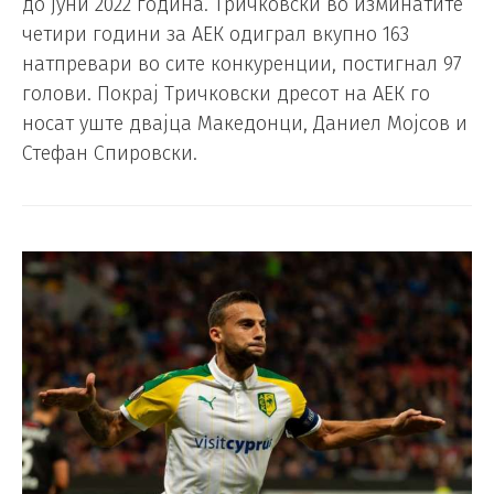
до јуни 2022 година. Тричковски во изминатите
четири години за АЕК одиграл вкупно 163
натпревари во сите конкуренции, постигнал 97
голови. Покрај Тричковски дресот на АЕК го
носат уште двајца Македонци, Даниел Мојсов и
Стефан Спировски.