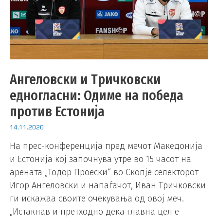
Ангеловски и Тричковски
едногласни: Одиме на победа
против Естонија
14.11.2020
На прес-конференција пред мечот Македонија
и Естонија кој започнува утре во 15 часот на
арената „Тодор Проески“ во Скопје селекторот
Игор Ангеловски и напаѓачот, Иван Тричковски
ги искажаа своите очекувања од овој меч.
„Истакнав и претходно дека главна цел е