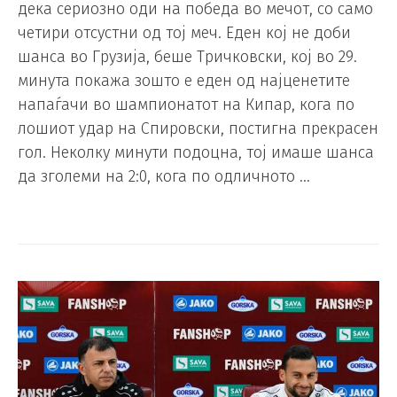
дека сериозно оди на победа во мечот, со само
четири отсустни од тој меч. Еден кој не доби
шанса во Грузија, беше Тричковски, кој во 29.
минута покажа зошто е еден од најценетите
напаѓачи во шампионатот на Кипар, кога по
лошиот удар на Спировски, постигна прекрасен
гол. Неколку минути подоцна, тој имаше шанса
да зголеми на 2:0, кога по одличното …