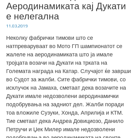
Аеродинамиката кај Дукати
е нелегална
11.03.2019
Неколку фабрички тимови што се
натпреваруваат во Мото ГП шампионатот се
жалеле на аеродинамиката што ја имале
тројцата возачи на Дукати на трката на
Големата награда на Катар. Случајот ќе заврши
во Судот за жалби. Сите фабрички тимови, со
исклучок на Јамаха, сметаат дека возачите на
Дукати имале недозволени аеродинамички
подобрувања на задниот дел. Жалби поради
тоа вложиле Сузуки, Хонда, Априлија и КТМ.
Тие сметаат дека Андреа Довициозо, Данило
Петручи и Џек Милер имале недозволени
подобрувања во аеродинамиката на своите