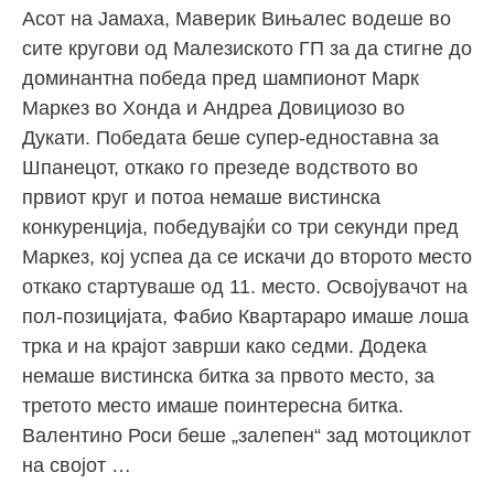
Асот на Јамаха, Маверик Вињалес водеше во
сите кругови од Малезиското ГП за да стигне до
доминантна победа пред шампионот Марк
Маркез во Хонда и Андреа Довициозо во
Дукати. Победата беше супер-едноставна за
Шпанецот, откако го презеде водството во
првиот круг и потоа немаше вистинска
конкуренција, победувајќи со три секунди пред
Маркез, кој успеа да се искачи до второто место
откако стартуваше од 11. место. Освојувачот на
пол-позицијата, Фабио Квартараро имаше лоша
трка и на крајот заврши како седми. Додека
немаше вистинска битка за првото место, за
третото место имаше поинтересна битка.
Валентино Роси беше „залепен“ зад мотоциклот
на својот …