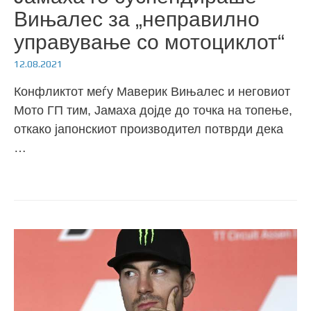
Вињалес за „неправилно
управување со мотоциклот“
12.08.2021
Конфликтот меѓу Маверик Вињалес и неговиот
Мото ГП тим, Јамаха дојде до точка на топење,
откако јапонскиот производител потврди дека
…