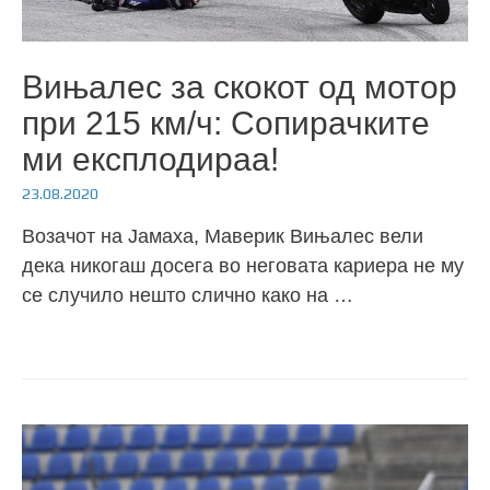
Вињалес за скокот од мотор
при 215 км/ч: Сопирачките
ми експлодираа!
23.08.2020
Возачот на Јамаха, Маверик Вињалес вели
дека никогаш досега во неговата кариера не му
се случило нешто слично како на …