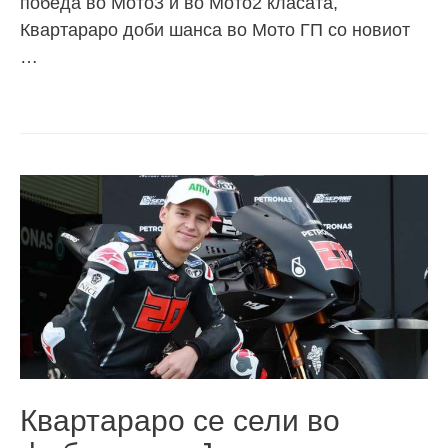
победа во Мото3 и во Мото2 класата,
Квартараро доби шанса во Мото ГП со новиот
…
Квартараро се сели во