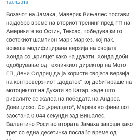
12.04.2019
Возачот на Јамаха, Маверик Вињалес постави
најдобро време на вториот тренинг пред ГП на
Америките во Остин, Тексас, победувајќи го
светскиот шампион Марк Маркез, кој пак,
возеше модифицирана верзија на својата
Хонда со „крилце“ како на Дукати. Хонда доби
одобрување од техничкиот директор на Мото
ГП, Дени Олдриџ да ја користи својата верзија
на контроверзниот „додаток“ кој дебитираше на
мотоциклот на Дукати во Катар, каде што
ривалите се жалеа на победата на Андреа
Довициозо. Со „крилцето“, Маркез во финишот
заостана 0.044 секунди зад Вињалес.
Валентино Роси во втората Јамаха заврши како
трет со една десетинка послабо време од