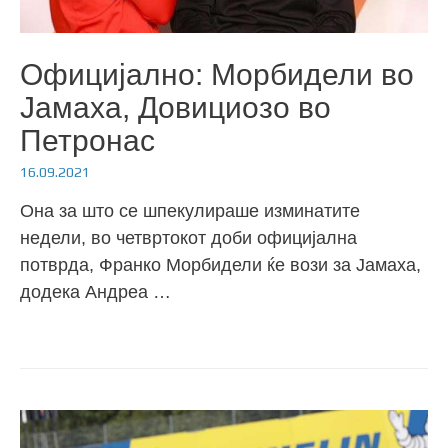
Официјално: Морбидели во
Јамаха, Довициозо во
Петронас
16.09.2021
Она за што се шпекулираше изминатите
недели, во четвртокот доби официјална
потврда, Франко Морбидели ќе вози за Јамаха,
додека Андреа …