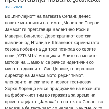
06.02.2020
Во „пит-лејнот“ на патеката Сепанг, денес
новите мотоцикли на тимот „Монстерс Енерџи
Јамаха“ ги претставија Валентино Роси и
Маверик Вињалес. Деветкратниот светски
шампион од Италија и Шпанецот кој минатата
сезона победи на дв трки позираа со своите
нови „YZR-M1s“ мотоцикли. Боите на мовите
мотори на „Јамаха“ се речиси идентични со
минатогодишните. Лин Џарвис, генералниот
директор на Јамаха мото-рејснг тимот,
членовите на екипите и новиот тест-возач
Хорхе Лоренцо им се придружиле на возачите
на фабричкиот тим во гаражата за време на
презентацијата. „Јамаха“ на патеката Сепанг во
Малезија ќе тестираат до недела. Say “Hello” to