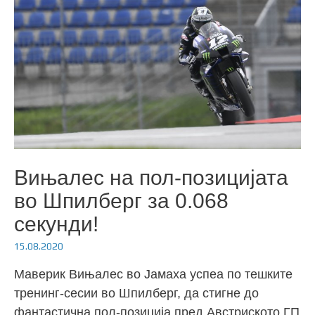
Вињалес на пол-позицијата
во Шпилберг за 0.068
секунди!
15.08.2020
Маверик Вињалес во Јамаха успеа по тешките
тренинг-сесии во Шпилберг, да стигне до
фантастична пол-позиција пред Австриското ГП