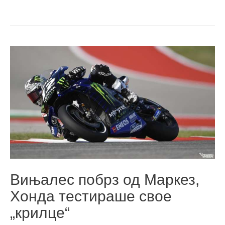
Вињалес побрз од Маркез,
Хонда тестираше свое
„крилце“