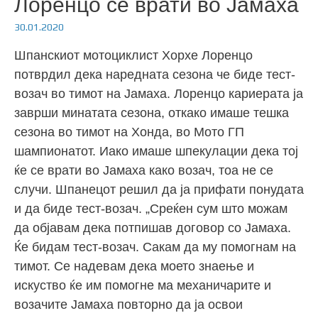
Лоренцо се врати во Јамаха
30.01.2020
Шпанскиот мотоциклист Хорхе Лоренцо
потврдил дека наредната сезона че биде тест-
возач во тимот на Јамаха. Лоренцо кариерата ја
заврши минатата сезона, откако имаше тешка
сезона во тимот на Хонда, во Мото ГП
шампионатот. Иако имаше шпекулации дека тој
ќе се врати во Јамаха како возач, тоа не се
случи. Шпанецот решил да ја прифати понудата
и да биде тест-возач. „Среќен сум што можам
да објавам дека потпишав договор со Јамаха.
Ќе бидам тест-возач. Сакам да му помогнам на
тимот. Се надевам дека моето знаење и
искуство ќе им помогне ма механичарите и
возачите Јамаха повторно да ја освои