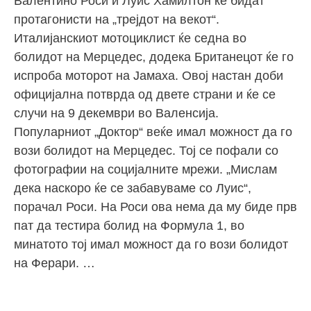
Валентино Роси и Луис Хамилтон ќе бидат
протагонисти на „трејдот на векот“.
Италијанскиот мотоциклист ќе седна во
болидот на Мерцедес, додека Британецот ќе го
испроба моторот на Јамаха. Овој настан доби
официјална потврда од двете страни и ќе се
случи на 9 декември во Валенсија.
Популарниот „Доктор“ веќе имал можност да го
вози болидот на Мерцедес. Тој се пофали со
фотографии на социјалните мрежи. „Мислам
дека наскоро ќе се забавуваме со Луис“,
порачал Роси. На Роси ова нема да му биде прв
пат да тестира болид на Формула 1, во
минатото тој имал можност да го вози болидот
на Ферари. …