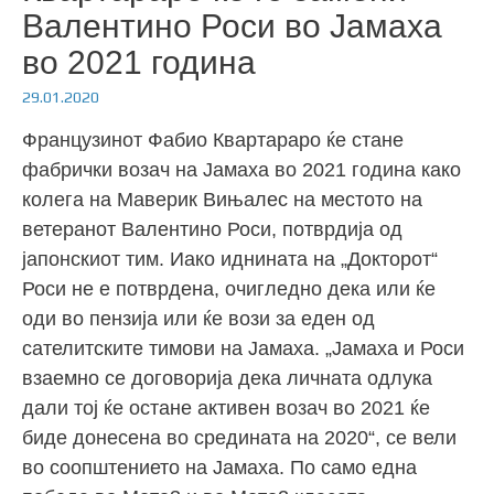
Валентино Роси во Јамаха
во 2021 година
29.01.2020
Французинот Фабио Квартараро ќе стане
фабрички возач на Јамаха во 2021 година како
колега на Маверик Вињалес на местото на
ветеранот Валентино Роси, потврдија од
јапонскиот тим. Иако иднината на „Докторот“
Роси не е потврдена, очигледно дека или ќе
оди во пензија или ќе вози за еден од
сателитските тимови на Јамаха. „Јамаха и Роси
взаемно се договорија дека личната одлука
дали тој ќе остане активен возач во 2021 ќе
биде донесена во средината на 2020“, се вели
во соопштението на Јамаха. По само една