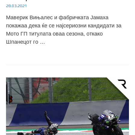
28.03.2021
Маверик Вињалес и фабричката Јамаха
покажаа дека ќе се најсериозни кандидати за
Мото ГП титулата оваа сезона, откако
Шпанецот го …