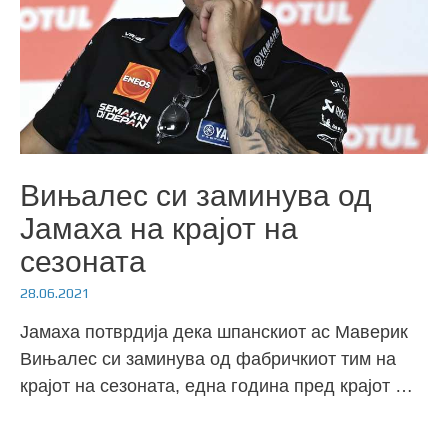
Вињалес си заминува од
Јамаха на крајот на
сезоната
28.06.2021
Јамаха потврдија дека шпанскиот ас Маверик
Вињалес си заминува од фабричкиот тим на
крајот на сезоната, една година пред крајот …