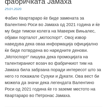
фабричката Јамаха
29.01.2020
Фабио Квартараро ќе биде замената за
Валентино Роси во Јамаха од 2021 година и ќе
му биде тимски колега на Маверик Вињалес,
објави порталот „мотоспорт“. Овој извор
наведува дека оваа информација официјално
ќе биде потврдена во наредните денови.
„Мотоспорт“ пишува дека промоцијата на
талентираниот возач во фабричкиот тим на
Јамаха била забрзана поради интересот што за
него го покажале Сузуки и Дукати. Ова вест би
можела да значи дека легендата Валентино
Роси од 2021 година ќе го заземе местото на
Квартараро во Петронас Јамаха.