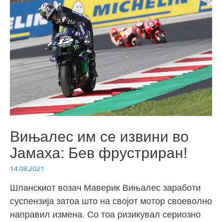
Вињалес им се извини во
Јамаха: Бев фрустриран!
14.08.2021
Шпанскиот возач Маверик Вињалес заработи
суспензија затоа што на својот мотор своеволно
направил измена. Со тоа ризикувал сериозно