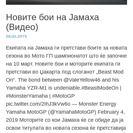
Новите бои на Јамаха
(Видео)
04.02.2019
Екипата на Јамаха ги претстави боите за новата
сезона во Мото ГП шампионатот што ќе започне
на 10 март. Новите бои и моторите екипата ги
претстави во Џакарта под слоганот „Beast Mod
On“. The bond between @ValeYellow46 and his
Yamaha YZR-M1 is undeniable.#BeastModeOn |
#MonsterYamaha | #MotoGP
pic.twitter.com/2IhJ3kVw6o — Monster Energy
Yamaha MotoGP (@YamahaMotoGP) February 4,
2019 Моторите со кои Јамаха ќе се обиде да ја
освои титулата во новата сезона ќе претставија