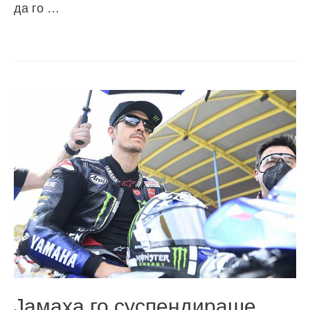
да го …
Јамаха го суспендираше