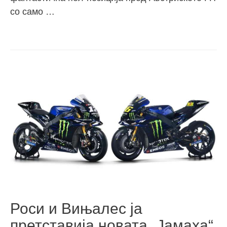
со само …
Роси и Вињалес ја
претставија новата „Јамаха“