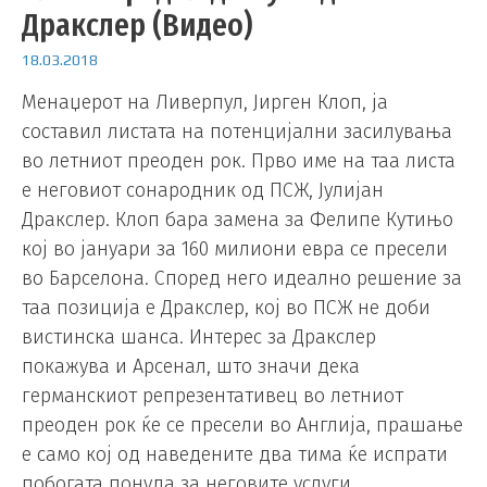
Дракслер (Видео)
18.03.2018
Менаџерот на Ливерпул, Јирген Клоп, ја
составил листата на потенцијални засилувања
во летниот преоден рок. Прво име на таа листа
е неговиот сонародник од ПСЖ, Јулијан
Дракслер. Клоп бара замена за Фелипе Кутињо
кој во јануари за 160 милиони евра се пресели
во Барселона. Според него идеално решение за
таа позиција е Дракслер, кој во ПСЖ не доби
вистинска шанса. Интерес за Дракслер
покажува и Арсенал, што значи дека
германскиот репрезентативец во летниот
преоден рок ќе се пресели во Англија, прашање
е само кој од наведените два тима ќе испрати
побогата понуда за неговите услуги.