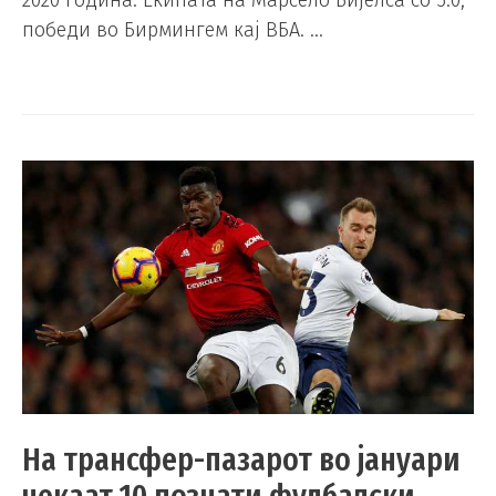
2020 година. Екипата на Марсело Бијелса со 5:0,
победи во Бирмингем кај ВБА. …
На трансфер-пазарот во јануари