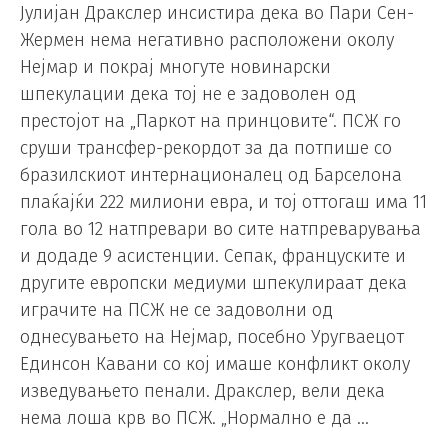
Јулијан Дракслер инсистира дека во Пари Сен-
Жермен нема негативно расположени околу
Нејмар и покрај многуте новинарски
шпекулации дека тој не е задоволен од
престојот на „Паркот на принцовите“. ПСЖ го
сруши трансфер-рекордот за да потпише со
бразилскиот интернационалец од Барселона
плаќајќи 222 милиони евра, и тој оттогаш има 11
гола во 12 натпревари во сите натпреварувања
и додаде 9 асистенции. Сепак, француските и
другите европски медиуми шпекулираат дека
играчите на ПСЖ не се задоволни од
однесувањето на Нејмар, посебно Уругваецот
Единсон Кавани со кој имаше конфликт околу
изведувањето пенали. Дракслер, вели дека
нема лоша крв во ПСЖ. „Нормално е да …