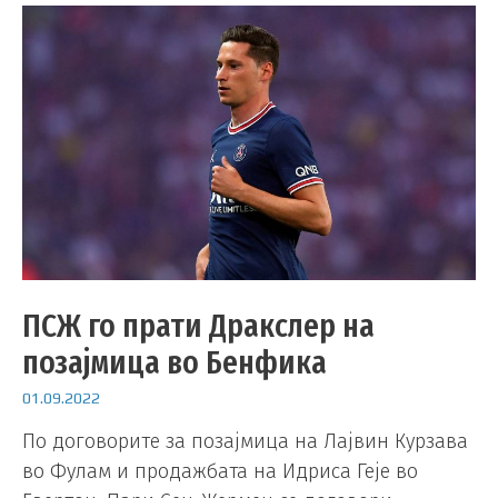
ПСЖ го прати Дракслер на
позајмица во Бенфика
01.09.2022
По договорите за позајмица на Лајвин Курзава
во Фулам и продажбата на Идриса Геје во