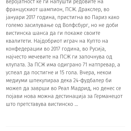
веројатност ќе ги напушти редовите на
францускиот шампион, ПСЖ. Дракслер, во
јануари 2017 година, пристигна во Париз како
големо засилување од Волфсбург, но не доби
вистинска шанса да ги покаже своите
квалитети. Најдобриот играч на Купто на
конфедерации во 2017 година, во Русија,
најчесто мечевите на ПСЖ ги започнува од
клупата. За ПСЖ има одиграно 71 натпревар, а
успеал да постигне и 15 гола. Вчера, некои
медиуми шпекулираа дека 24-фудбалер би
можел да заврши во Реал Мадрид, но денес се
појави нова можна дестинација за Германецот
што претставува вистинско …