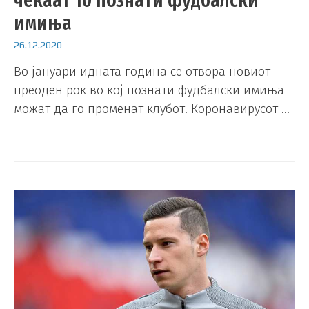
чекаат 10 познати фудбалски
имиња
26.12.2020
Во јануари идната година се отвора новиот
преоден рок во кој познати фудбалски имиња
можат да го променат клубот. Коронавирусот …