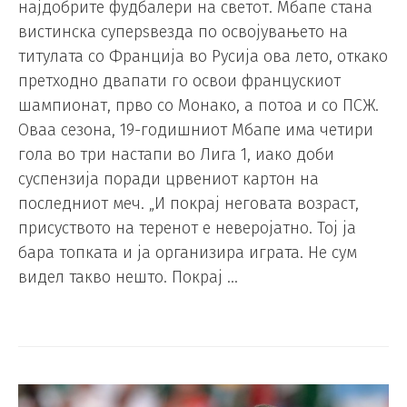
најдобрите фудбалери на светот. Мбапе стана
вистинска суперѕвезда по освојувањето на
титулата со Франција во Русија ова лето, откако
претходно двапати го освои францускиот
шампионат, прво со Монако, а потоа и со ПСЖ.
Оваа сезона, 19-годишниот Мбапе има четири
гола во три настапи во Лига 1, иако доби
суспензија поради црвениот картон на
последниот меч. „И покрај неговата возраст,
присуството на теренот е неверојатно. Тој ја
бара топката и ја организира играта. Не сум
видел такво нешто. Покрај …