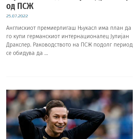
од ПСЖ
25.07.2022
Англискиот премиерлигаш Њукасл има план да
го купи германскиот интернационалец Јулијан
Дракслер. Раководството на ПСЖ подолг период
се обидува да …