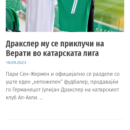
Дракслер му се приклучи на
Верати во катарската лига
18.09.2023
Пари Сен-Жермен и официјално се раздели со
уште еден „непожелен“ фудбалер, продавајќи
го Германецот Јулијан Дракслер на катарскиот
клуб Ал-Ахли. …