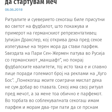
да стартувам меч
06.06.2018
Ритуалите и суеверието секогаш биле присутни
во светот на фудбалот, што покажува и
примерот на германскиот репрезентативец
Јулијан Дракслер, кој открива дека пред секое
излегување на терен мора да стави парфем.
Ѕвездата на Пари Сен-Жермен патува во Русија
со германскиот „маншафт“, но покрај
фудбалските квалитети, тој исто така е и славно
лице поради големиот број на реклами на „Хуго
Бос“. „Понекогаш моите соиграчи мислат дека
не сум добар во главата. Секој има свој ритуал
пред мечот, а за мене тоа обично е парфемот.
Во торбата во соблекувалната секогаш имам
парфем и морам два-три пати да се прснам