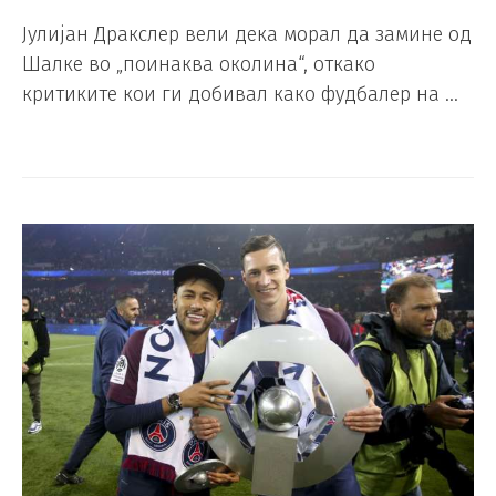
Јулијан Дракслер вели дека морал да замине од
Шалке во „поинаква околина“, откако
критиките кои ги добивал како фудбалер на …