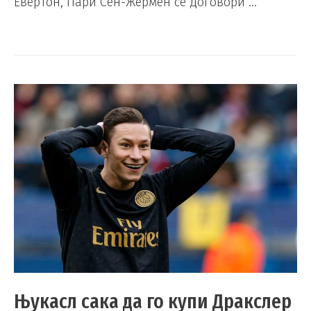
Евертон, Пари Сен-Жермен се договори …
Њукасл сака да го купи Дракслер