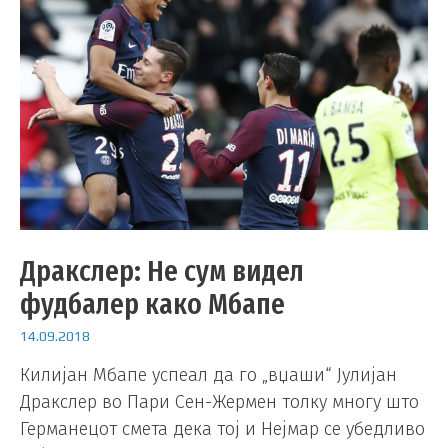
Дракслер: Не сум видел
фудбалер како Мбапе
14.09.2018
Килијан Мбапе успеал да го „вџаши“ Јулијан
Дракслер во Пари Сен-Жермен толку многу што
Германецот смета дека тој и Нејмар се убедливо