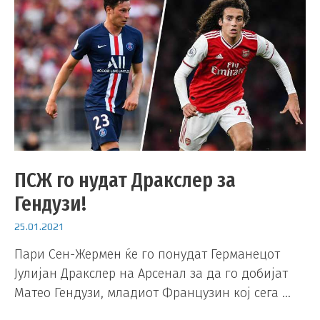
ПСЖ го нудат Дракслер за
Гендузи!
25.01.2021
Пари Сен-Жермен ќе го понудат Германецот
Јулијан Дракслер на Арсенал за да го добијат
Матео Гендузи, младиот Французин кој сега …