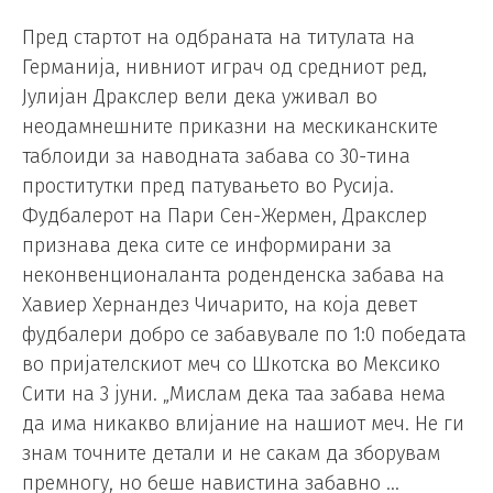
Пред стартот на одбраната на титулата на
Германија, нивниот играч од средниот ред,
Јулијан Дракслер вели дека уживал во
неодамнешните приказни на мескиканските
таблоиди за наводната забава со 30-тина
проститутки пред патувањето во Русија.
Фудбалерот на Пари Сен-Жермен, Дракслер
признава дека сите се информирани за
неконвенционаланта роденденска забава на
Хавиер Хернандез Чичарито, на која девет
фудбалери добро се забавувале по 1:0 победата
во пријателскиот меч со Шкотска во Мексико
Сити на 3 јуни. „Мислам дека таа забава нема
да има никакво влијание на нашиот меч. Не ги
знам точните детали и не сакам да зборувам
премногу, но беше навистина забавно …