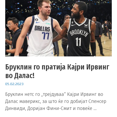
Бруклин го пратија Кајри Ирвинг
во Далас!
05.02.2023
Бруклин нетс го „трејдуваа“ Кајри Ирвинг во
Далас маверикс, за што ќе го добијат Спенсер
Динвиди, Доријан Фини-Смит и повеќе …