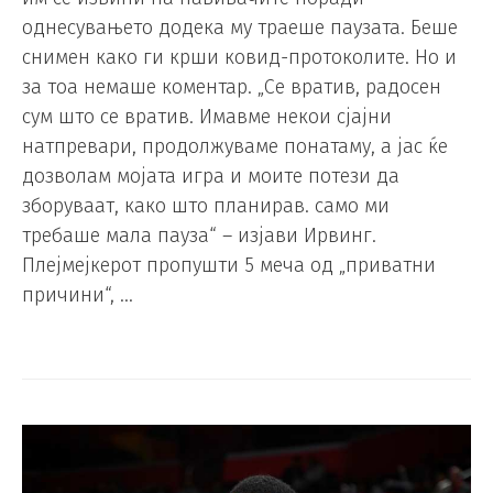
однесувањето додека му траеше паузата. Беше
снимен како ги крши ковид-протоколите. Но и
за тоа немаше коментар. „Се вратив, радосен
сум што се вратив. Имавме некои сјајни
натпревари, продолжуваме понатаму, а јас ќе
дозволам мојата игра и моите потези да
зборуваат, како што планирав. само ми
требаше мала пауза“ – изјави Ирвинг.
Плејмејкерот пропушти 5 меча од „приватни
причини“, …