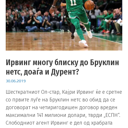
Ирвинг многу блиску до Бруклин
нетс, доаѓа и Дурент?
30.06.2019
Шесткратниот Ол-стар, Кајри Ирвинг ќе е сретне
со првите луѓе на Бруклин нетс во обид да се
договорат на четиригодишен договор вреден
максимални 141 милиони долари, тврди „ЕСПН“.
Слободниот агент Ирвинг е дел од храбрата