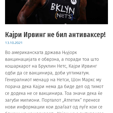
Кајри Ирвинг не бил антиваксер!
13.10.2021
Во американската држава Њујорк
вакцинацијата е обврзна, а поради тоа што
кошаркарот на Бруклин Нетс, Кајри Ирвинг
одби да се вакцинира, доби ултиматум.
Генералниот менаџр на Нетси, Шон Маркс му
порача дека Кајри нема да биде дел од тимот
се додека не се вакцинира. Тоа значи дека ќе
загуби милиони. Порталот „Атлетик“ пренесе
нови информации кои доаѓаат од луѓе кои се