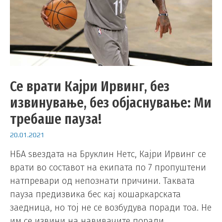
Се врати Кајри Ирвинг, без
извинување, без објаснување: Ми
требаше пауза!
20.01.2021
НБА ѕвездата на Бруклин Нетс, Кајри Ирвинг се
врати во составот на екипата по 7 пропуштени
натпревари од непознати причини. Таквата
пауза предизвика бес кај кошаркарската
заедница, но тој не се возбудува поради тоа. Не
им се извини на навивачите поради