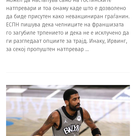
можел да настапува само на гостинските
натпревари и тоа онаму каде што е дозволено
да биде присутен како невакциниран граѓанин.
ЕСПН пишува дека челниците на франшизата
го загубиле трпението и дека не е исклучено да
ги разгледаат опциите за трајд. Инаку, Ирвинг,
за секој пропуштен натпревар …