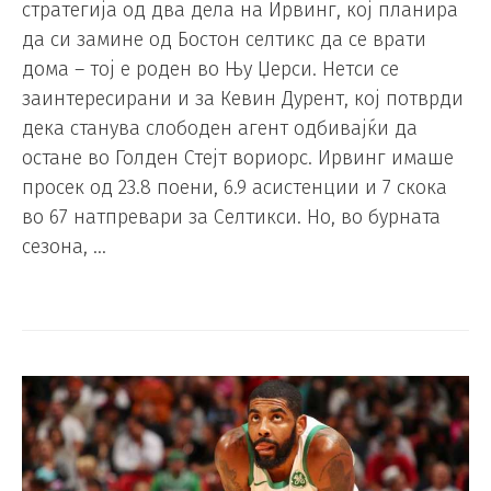
стратегија од два дела на Ирвинг, кој планира
да си замине од Бостон селтикс да се врати
дома – тој е роден во Њу Џерси. Нетси се
заинтересирани и за Кевин Дурент, кој потврди
дека станува слободен агент одбивајќи да
остане во Голден Стејт вориорс. Ирвинг имаше
просек од 23.8 поени, 6.9 асистенции и 7 скока
во 67 натпревари за Селтикси. Но, во бурната
сезона, …