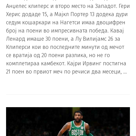
Анџелес клиперс и второ место на Западот. Гери
Херис додаде 15, а Мајкл Портер 13 додека дури
седум кошаркари на Нагетси имаа двоцифрен
број на поени во импресивната победа. Кавај
Ленард имаше 30 поени, а Лу Вилијамс 26 за
Клиперси кои во последните минути од мечот
се вратија од 20 поени разлика, но не го
комплетираа камбекот. Кајри Ирвинг постигна
21 поен во првиот меч по речиси два месеци, …