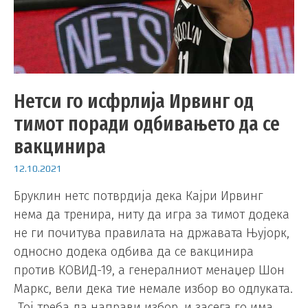
Нетси го исфрлија Ирвинг од
тимот поради одбивањето да се
вакцинира
12.10.2021
Бруклин нетс потврдија дека Кајри Ирвинг
нема да тренира, ниту да игра за тимот додека
не ги почитува правилата на државата Њујорк,
односно додека одбива да се вакцинира
против КОВИД-19, а генералниот менаџер Шон
Маркс, вели дека тие немале избор во одлуката.
„Тој треба да направи избор, и засега го има