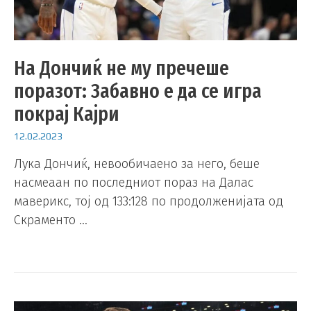
На Дончиќ не му пречеше
поразот: Забавно е да се игра
покрај Кајри
12.02.2023
Лука Дончиќ, невообичаено за него, беше
насмеаан по последниот пораз на Далас
маверикс, тој од 133:128 по продолженијата од
Скраменто …