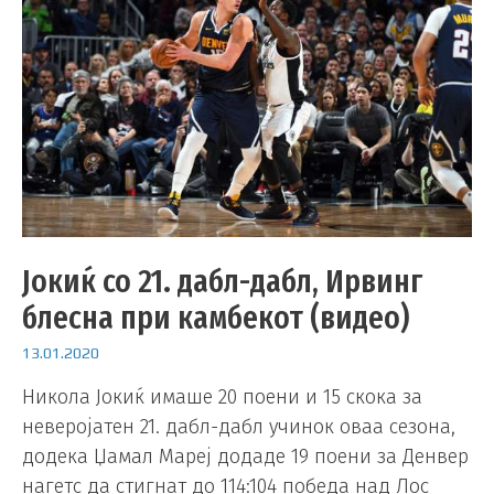
Јокиќ со 21. дабл-дабл, Ирвинг
блесна при камбекот (видео)
13.01.2020
Никола Јокиќ имаше 20 поени и 15 скока за
неверојатен 21. дабл-дабл учинок оваа сезона,
додека Џамал Мареј додаде 19 поени за Денвер
нагетс да стигнат до 114:104 победа над Лос