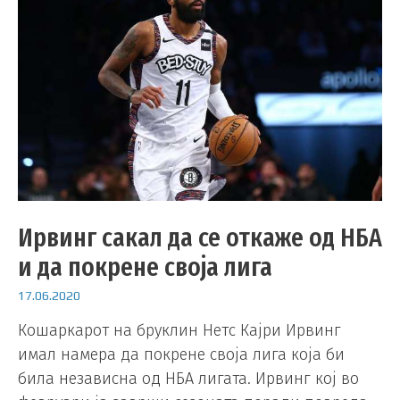
Ирвинг сакал да се откаже од НБА
и да покрене своја лига
17.06.2020
Кошаркарот на бруклин Нетс Кајри Ирвинг
имал намера да покрене своја лига која би
била независна од НБА лигата. Ирвинг кој во