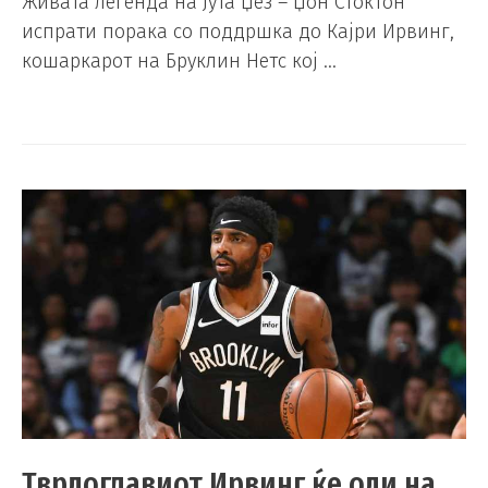
Живата легенда на Јута Џез – Џон Стоктон
испрати порака со поддршка до Кајри Ирвинг,
кошаркарот на Бруклин Нетс кој …
Тврдоглавиот Ирвинг ќе оди на