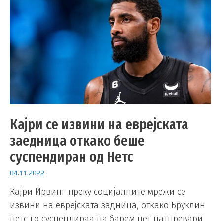
Кајри се извини на еврејската
заедница откако беше
суспендиран од Нетс
04.11.2022
Кајри Ирвинг преку социјалните мрежи се
извини на еврејската задница, откако Бруклин
нетс го суспендираа на барем пет натпревари