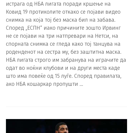
истрага од НБА лигата поради кршење на
Ковид 19 протиколите откако се појави видео
снимка на која тој без маска бил на забава.
Според „ЕСПН“ иако причините зошто Ирвинг
не се појави на три натпревари на Нетси, на
спорната снимка се гледа како тој танцува на
роденденот на сестра му, без заштитна маска.
НБА лигата строго им забранува на играчите да
одат во ноќни клубови и на други места каде
што има повеќе од 15 луѓе. Според правилата,
ако НБА кошаркар пропушти …