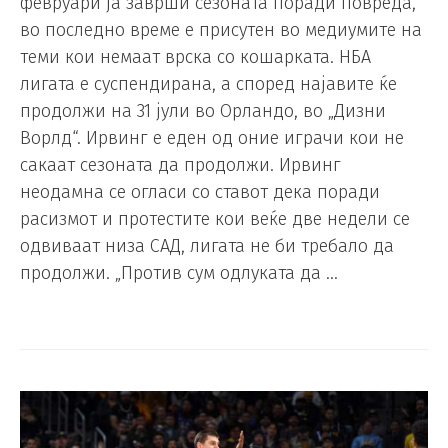
февруари ја заврши сезоната поради повреда,
во последно време е присутен во медиумите на
теми кои немаат врска со кошарката. НБА
лигата е суспендирана, а според најавите ќе
продолжи на 31 јули во Орландо, во „Дизни
Ворлд“. Ирвинг е еден од оние играчи кои не
сакаат сезоната да продолжи. Ирвинг
неодамна се огласи со ставот дека поради
расизмот и протестите кои веќе две недели се
одвиваат низа САД, лигата не би требало да
продолжи. „Против сум одлуката да …