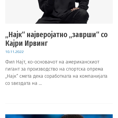
„Најк“ најверојатно „заврши“ со
Кајри Ирвинг
10.11.2022
Фил Најт, ко-основачот на американскиот
гигант за производство на спортска опрема
„Најк“ смета дека соработката на компанијата
со ѕвездата на …