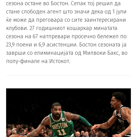
сезона остане во Бостон. Сепак тој решил да
стане слободен агент што значи дека од 1 јули
ќе може да преговара со сите заинтересирани
клубови. 27 годишниот кошаркар минатата
сезона на 67 натпревари просечно бележел по
23,9 поени и 6,9 асистенции. Бостон сезоната ја
заврши со елиминацијата од Милвоки Бакс, во
полу-финале на Истокот.