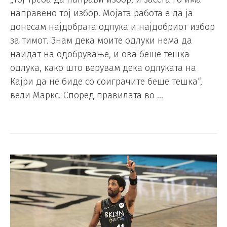
направено тој избор. Мојата работа е да ја
донесам најдобрата одлука и најдобриот избор
за тимот. Знам дека моите одлуки нема да
наидат на одобрување, и ова беше тешка
одлука, како што верувам дека одлуката на
Кајри да не биде со соиграчите беше тешка“,
вели Маркс. Според правилата во …