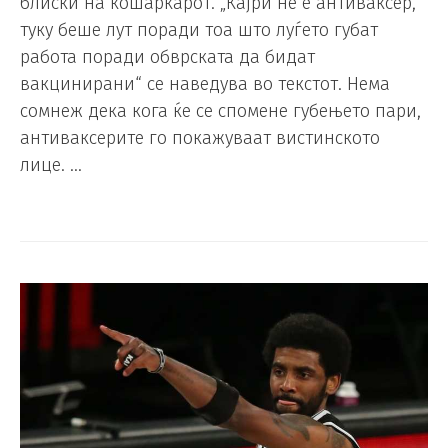
блиски на кошаркарот. „Кајри не е антиваксер,
туку беше лут поради тоа што луѓето губат
работа поради обврската да бидат
вакцинирани“ се наведува во текстот. Нема
сомнеж дека кога ќе се спомене губењето пари,
антиваксерите го покажуваат вистинското
лице. …