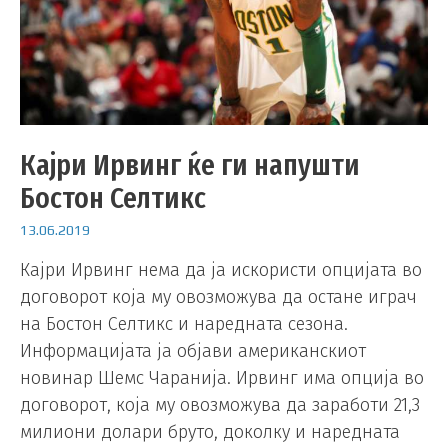
Кајри Ирвинг ќе ги напушти
Бостон Селтикс
13.06.2019
Кајри Ирвинг нема да ја искористи опцијата во
договорот која му овозможува да остане играч
на Бостон Селтикс и наредната сезона.
Информацијата ја објави американскиот
новинар Шемс Чаранија. Ирвинг има опција во
договорот, која му овозможува да заработи 21,3
милиони долари бруто, доколку и наредната