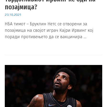
позајмица?
23.10.2021
НБА тимот – Бруклин Нетс се отворени за
позајмица на својот играч Кајри Ирвинг кој
поради противењето да се вакцинира …