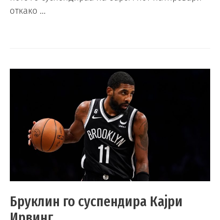
откако …
Бруклин го суспендира Кајри
Ирвинг