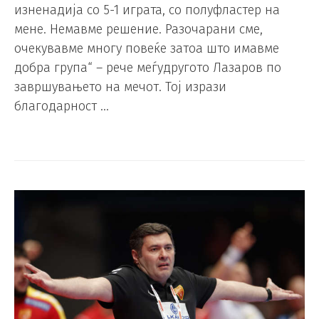
изненадија со 5-1 играта, со полуфластер на
мене. Немавме решение. Разочарани сме,
очекувавме многу повеќе затоа што имавме
добра група“ – рече меѓудругото Лазаров по
завршувањето на мечот. Тој изрази
благодарност …