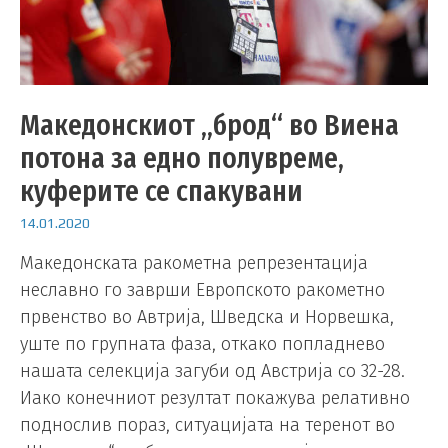
Македонскиот „брод“ во Виена
потона за едно полувреме,
куферите се спакувани
14.01.2020
Македонската ракометна репрезентација
неславно го заврши Европското ракометно
првенство во Автрија, Шведска и Норвешка,
уште по групната фаза, откако попладнево
нашата селекција загуби од Австрија со 32-28.
Иако конечниот резултат покажува релативно
поднослив пораз, ситуацијата на теренот во