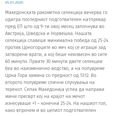
05.01.2020
Македонската ракометна селекција вечерва го
одигра последниот подготвителен натпревар
пред ЕП што од 9-ти овој месец започнува во
Австрија, Шведска и Норвешка. Нашата
селекција славеше минимална победа од 25-24
против Црногорците во меч кој се играше зад
затворени врати, а кој беше неизвесен во сите
60 минути. Првите 30 минути двете селекции
беа во наизменично водство, а на полувреме
Црна Гора замина со предност од 13:12. Во
второто полувреме слични случувања на
теренот. Сепак Македонија успеа да направи
мини пресврт кој на крајот на мечот
изнесуваше +1 – конечни 25-24. На нашиот гол,
како впрочем и во целиот подготвителен