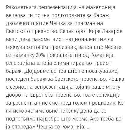
Ракометната репрезентација на Македонија
вечерва ги почна подготовките за бараж
двомечот против Чешка за пласман на
Светското првенство. Селекторот Кире Лазаров
вели дека ракометниот национален тим се
соочува со голем предизвик, затоа што Чесите
се најмалку 20% поквалитетни од Романија,
селекцијата што ја елиминираа во првиот
бараж. „Дојдовме до тоа што го посакувавме,
последен бараж за Светското првенство. Чешка
е сериозна репрезентација која играше многу
добро на Европско првенство. Тоа е селекција
за респект, а ние сме пред голем предизвик. Ќе
ги искористиме овие неколку дена да се
подготвиме најдобро што моеме. Ако треба да
ја споредам Чешка со Романија, …