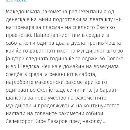
09.04.2022
Македонската ракометна репрезентација од
денеска е на мини подготовки за двата клучни
натпревара за пласман на следното Светско
првенство. Националниот тим в среда и в
сабота ќе ги одигра двата дуела против Чешка
кои ќе го дадат патникот на мундијалот што во
јануари следната година ќе се одржи во Полска
и во Шведска. Чешка е домаќин на воведната
средба в среда, а реваншот в сабота,
најдобрите македонски ракометари ќе го
одиграат во Скопје каде се чини ќе ја бараат
шансата за ново учество на ракометните
мундијали и продолжување на континуитетот
настапи на големите ракометни собири.
Селекторот Кире Лазаров пред неколку …