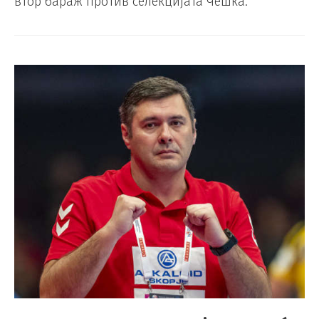
втор бараж против селекцијата Чешка.