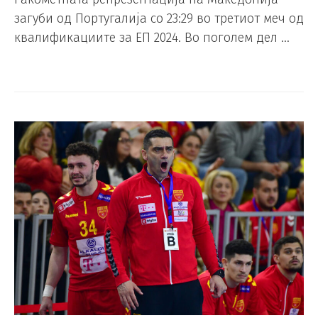
загуби од Португалија со 23:29 во третиот меч од
квалификациите за ЕП 2024. Во поголем дел …