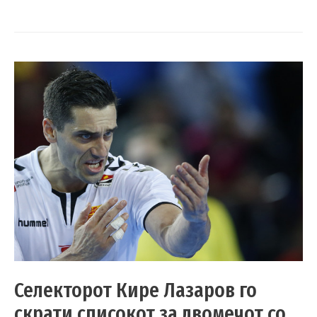
Селекторот Кире Лазаров го
скрати списокот за двомечот со