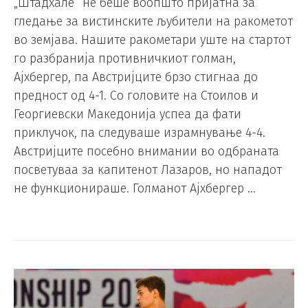
„Штадхале“ не беше воопшто пријатна за
гледање за вистинските љубители на ракометот
во земјава. Нашите ракометари уште на стартот
го разбранија противничкиот голман,
Ајхбергер, па Австријците брзо стигнаа до
предност од 4-1. Со головите на Стоилов и
Георгиевски Македонија успеа да фати
приклучок, па следуваше израмнување 4-4.
Австријците посебно внимании во одбраната
посветуваа за капитенот Лазаров, но нападот
не функционираше. Голманот Ајхбергер …