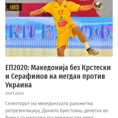
ЕП2020: Македонија без Крстески
и Серафимов на мегдан против
Украина
09.01.2020
Селекторот на мекедонската ракометна
репрезентација, Данило Брестовац денеска во
Виена го направи последниот рез пред