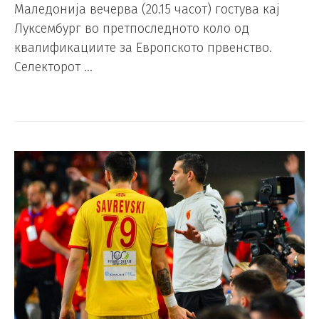
Маледонија вечерва (20.15 часот) гостува кај
Луксембург во претпоследното коло од
квалификациите за Европското првенство.
Селекторот …