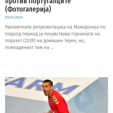
против Португалците
(Фотогалерија)
09.03.2023
Ракометната репрезентација на Македонија по
подолд период ја почувствува горчината на
поразот (23:29) на домашен терен, но,
помладениот тим на …