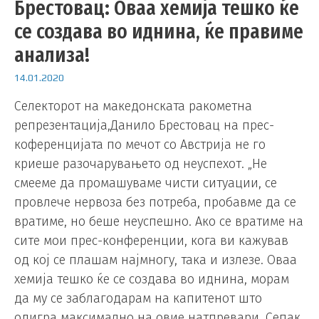
Брестовац: Оваа хемија тешко ќе
се создава во иднина, ќе правиме
анализа!
14.01.2020
Селекторот на македонската ракометна
репрезентација,Данило Брестовац на прес-
коференцијата по мечот со Австрија не го
криеше разочарувањето од неуспехот. „Не
смееме да промашуваме чисти ситуации, се
провлече нервоза без потреба, пробавме да се
вратиме, но беше неуспешно. Ако се вратиме на
сите мои прес-конференции, кога ви кажував
од кој се плашам најмногу, така и излезе. Оваа
хемија тешко ќе се создава во иднина, морам
да му се заблагодарам на капитенот што
одигра максимално на овие натпревари. Сепак