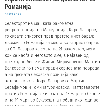
Романија
09.03.2022
Селекторот на машката ракометна
репрезентација на Македонија, Кире Лазаров,
го скрати списокот пред претстојниот бараж
двомеч со Романија за место во вториот бараж
за СП. Лазаров ќе смета на 21 ракометар, меѓу
кои се наоѓа и неговото име, а најавен од
претходно беше и Филип Миркуловски. Мартин
Велковски го нема поради сериозната повреда,
а на десната бековска позиција како
алтернативи за Кире Лазаров се Мартин
Серафимов и Томи Јагуриновски. Натпреварите
против Романија се играат на 17 март во Скопје
и на 19 март во Букурешт, а победникот оди во