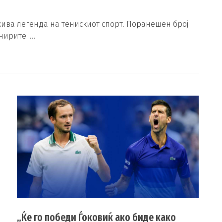
ива легенда на тенискиот спорт. Поранешен број
нирите. …
„Ќе го победи Ѓоковиќ ако биде како