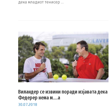
дека младиот тенисер …
Виландер се извини поради изјавата дека
Федерер нема м….а
30.07.2018