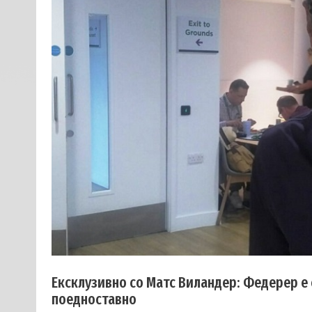
Ексклузивно со Матс Виландер: Федерер е
поедноставно