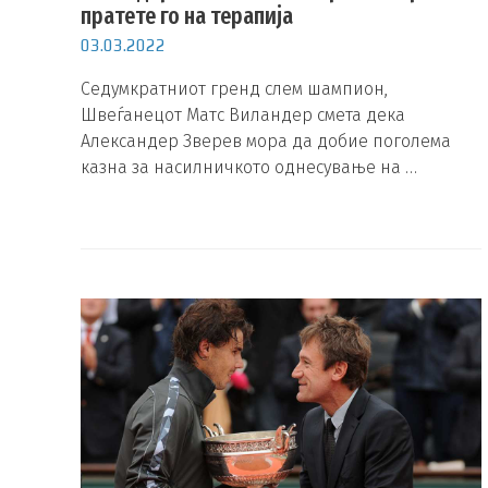
пратете го на терапија
03.03.2022
Седумкратниот гренд слем шампион,
Швеѓанецот Матс Виландер смета дека
Александер Зверев мора да добие поголема
казна за насилничкото однесување на …