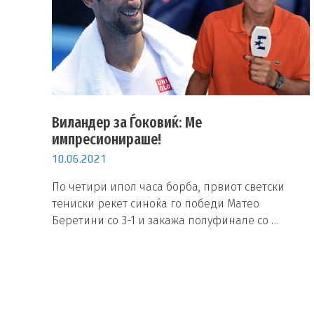
Виландер за Ѓоковиќ: Ме
импресионираше!
10.06.2021
По четири ипол часа борба, првиот светски
тениски рекет синоќа го победи Матео
Беретини со 3-1 и закажа полуфинале со …