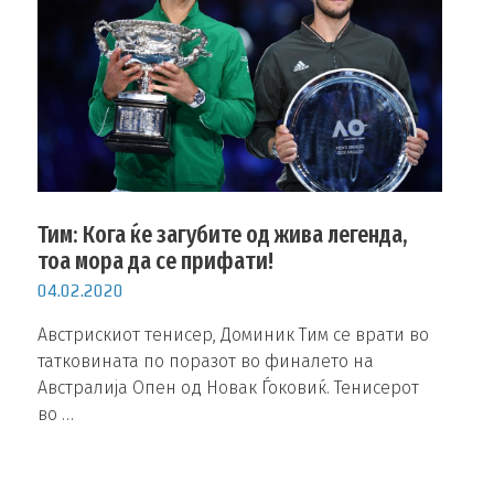
Тим: Кога ќе загубите од жива легенда,
тоа мора да се прифати!
04.02.2020
Австрискиот тенисер, Доминик Тим се врати во
татковината по поразот во финалето на
Австралија Опен од Новак Ѓоковиќ. Тенисерот
во …