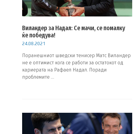
Виландер за Надал: Се мачи, се помалку
ќе победува!
24.08.2021
Поранешниот шведски тенисер Матс Виландер
не е оптимист кога се работи за остатокот од
кариерата на Рафаел Надал. Поради
проблемите …