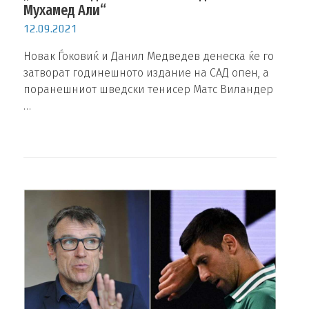
Мухамед Али“
12.09.2021
Новак Ѓоковиќ и Данил Медведев денеска ќе го
затворат годинешното издание на САД опен, а
поранешниот шведски тенисер Матс Виландер
…