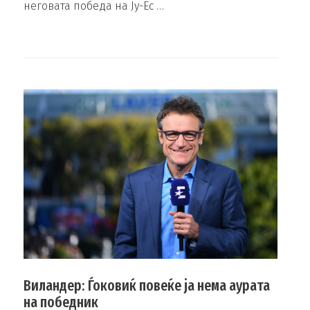
неговата победа на Ју-Ес …
Виландер: Ѓоковиќ повеќе ја нема аурата
на победник