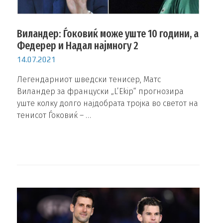
Виландер: Ѓоковиќ може уште 10 години, а
Федерер и Надал најмногу 2
14.07.2021
Легендарниот шведски тенисер, Матс
Виландер за француски „L’Ekip“ прогнозира
уште колку долго најдобрата тројка во светот на
тенисот Ѓоковиќ – …