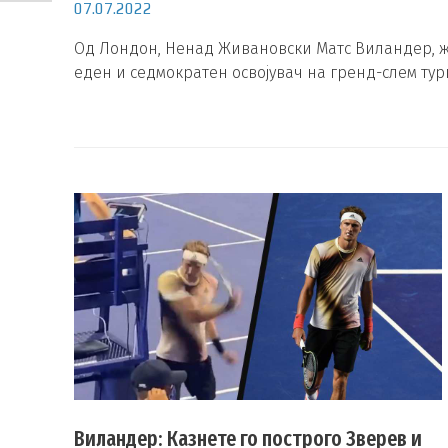
07.07.2022
Од Лондон, Ненад Живановски Матс Виландер, ж
еден и седмократен освојувач на гренд-слем тур
Виландер: Казнете го построго Зверев и