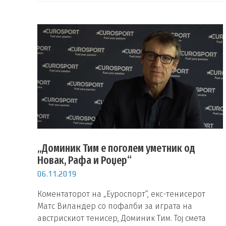
„Доминик Тим е поголем уметник од
Новак, Рафа и Роџер“
06.11.2019
Коментаторот на „Еуроспорт“, екс-тенисерот
Матс Виландер со пофалби за играта на
австрискиот тенисер, Доминик Тим. Тој смета