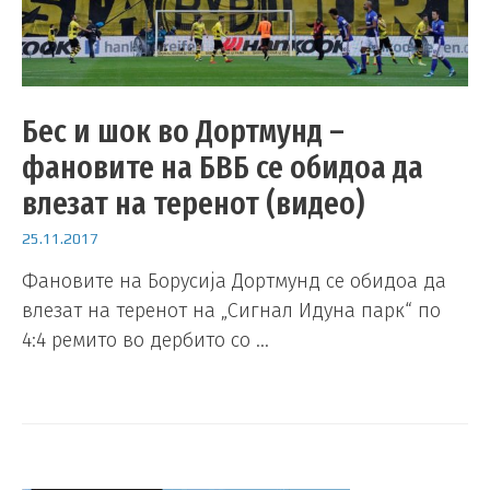
Бес и шок во Дортмунд –
фановите на БВБ се обидоа да
влезат на теренот (видео)
25.11.2017
Фановите на Борусија Дортмунд се обидоа да
влезат на теренот на „Сигнал Идуна парк“ по
4:4 ремито во дербито со …