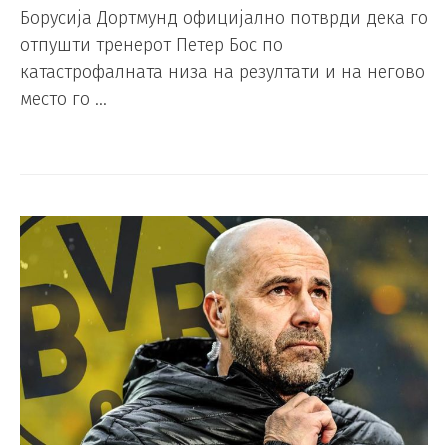
Борусија Дортмунд официјално потврди дека го
отпушти тренерот Петер Бос по
катастрофалната низа на резултати и на негово
место го …