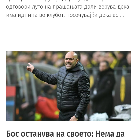
одговори луто на прашањата дали верува дека
има иднина во клубот, посочувајќи дека во …
Бос останува на своето: Нема да