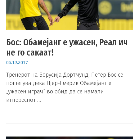
Бос: Обамејанг е ужасен, Реал ич
не го сакаат!
06.12.2017
Тренерот на Борусија Дортмунд, Петер Бос се
пошегува дека Пјер-Емерик Обамејанг е
„ужасен играч“ во обид да се намали
интереснот …