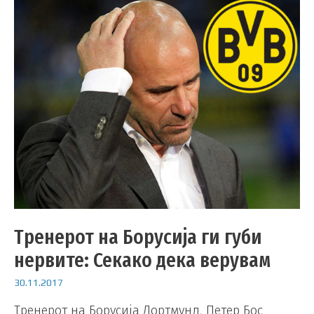
Тренерот на Борусија ги губи
нервите: Секако дека верувам
30.11.2017
Тренерот на Борусија Дортмунд, Петер Бос