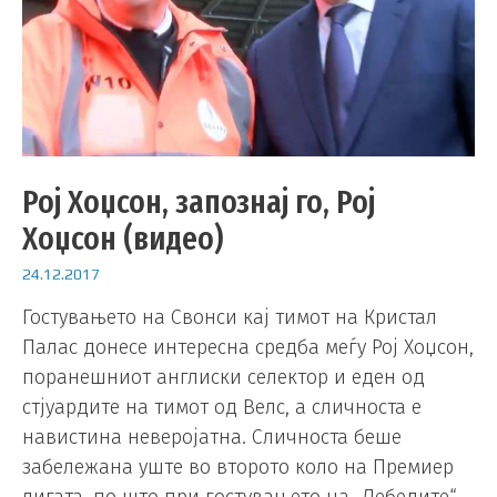
Рој Хоџсон, запознај го, Рој
Хоџсон (видео)
24.12.2017
Гостувањето на Свонси кај тимот на Кристал
Палас донесе интересна средба меѓу Рој Хоџсон,
поранешниот англиски селектор и еден од
стјуардите на тимот од Велс, а сличноста е
навистина неверојатна. Сличноста беше
забележана уште во второто коло на Премиер