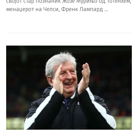
својот стар познаник Жозе Мурињо од Тотенхем,
менаџерот на Челси, Френк Лампард …