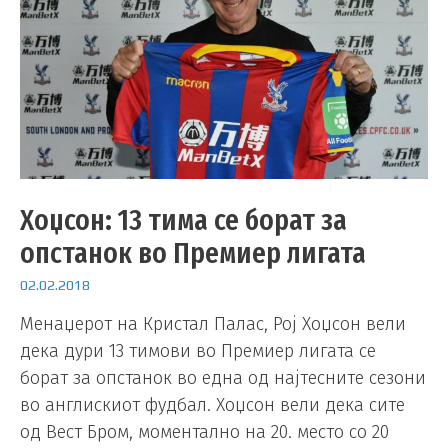
Хоџсон: 13 тима се борат за
опстанок во Премиер лигата
02.02.2018
Менаџерот на Кристал Палас, Рој Хоџсон вели
дека дури 13 тимови во Премиер лигата се
борат за опстанок во една од најтесните сезони
во англискиот фудбал. Хоџсон вели дека сите
од Вест Бром, моментално на 20. место со 20