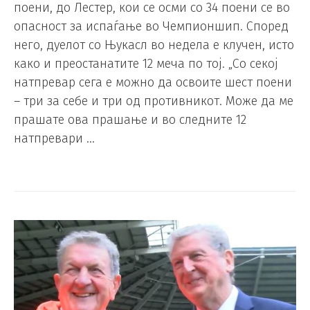
поени, до Лестер, кои се осми со 34 поени се во
опасност за испаѓање во Чемпионшип. Според
него, дуелот со Њукасл во недела е клучен, исто
како и преостанатите 12 меча по тој. „Со секој
натпревар сега е можно да освоите шест поени
– три за себе и три од противникот. Може да ме
прашате ова прашање и во следните 12
натпревари …