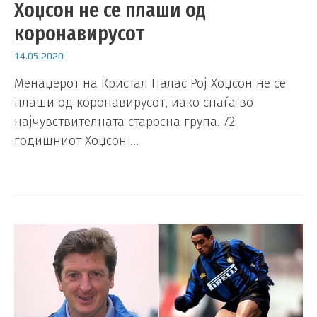
Хоџсон не се плаши од
коронавирусот
14.05.2020
Менаџерот на Кристал Палас Рој Хоџсон не се
плаши од коронавирусот, иако спаѓа во
најчувствителната старосна група. 72
годишниот Хоџсон …