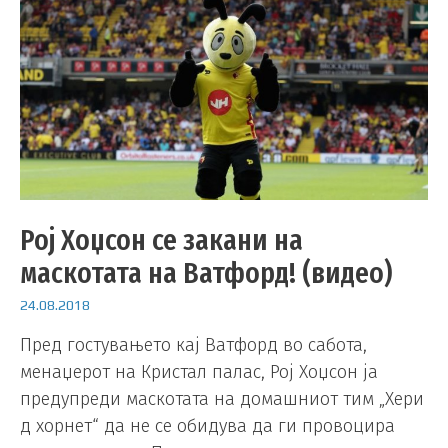
Рој Хоџсон се закани на
маскотата на Ватфорд! (видео)
24.08.2018
Пред гостувањето кај Ватфорд во сабота,
менаџерот на Кристал палас, Рој Хоџсон ја
предупреди маскотата на домашниот тим „Хери
д хорнет“ да не се обидува да ги провоцира