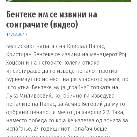
Бентеке им се извини на
соиграчите (видео)
11.12.2017
Белгискиот напаѓач на Кристал Палас,
Кристијан Бентеке се извини на менаџерот Рој
Хоџсон и на неговите колеги откако
инсистираше да го изведе пеналот против
Бурнемаут по истекот на регуларното време, по
што утна. Бентеке му ја „грабна“ топката на
Лука Миливоевиќ, кој обично ги изведува
пеналите на Палас, за Асмир Беговиќ да му го
одбрани пеналот и мечот да заврши 2:2. Така,
наместо победа со која ќе излезеа од зоната за
испаѓање, 27-годишниот напаѓач беше
исвиркан од фановите. Хоџсон по мечот