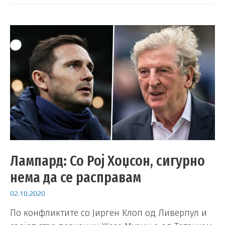
Лампард: Со Рој Хоџсон, сигурно
нема да се расправам
02.10.2020
По конфликтите со Јирген Клоп од Ливерпул и