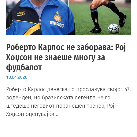
Роберто Карлос не заборава: Рој
Хоџсон не знаеше многу за
фудбалот
10.04.2020
Роберто Карлос денеска го прославува својот 47.
роденден, но бразилската легенда не го
штедеше неговиот поранешен тренер, Рој
Хоџсон оценувајќи …