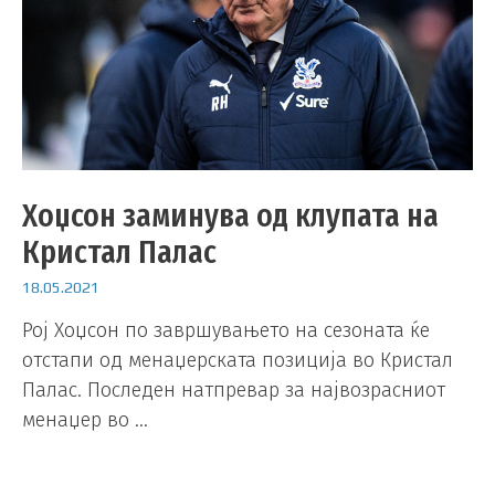
Хоџсон заминува од клупата на
Кристал Палас
18.05.2021
Рој Хоџсон по завршувањето на сезоната ќе
отстапи од менаџерската позиција во Кристал
Палас. Последен натпревар за највозрасниот
менаџер во …