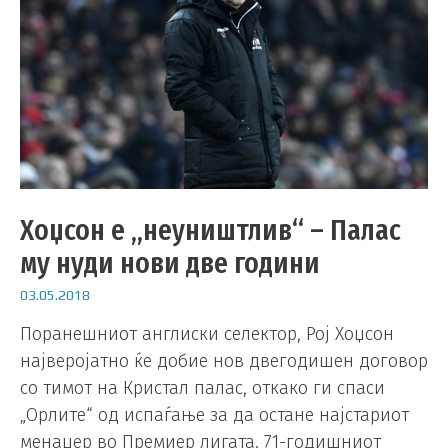
Хоџсон е „неуништлив“ – Палас
му нуди нови две години
03.05.2018
Поранешниот англиски селектор, Рој Хоџсон
најверојатно ќе добие нов двегодишен договор
со тимот на Кристал палас, откако ги спаси
„Орлите“ од испаѓање за да остане најстариот
менаџер во Премиер лигата. 71-годишниот