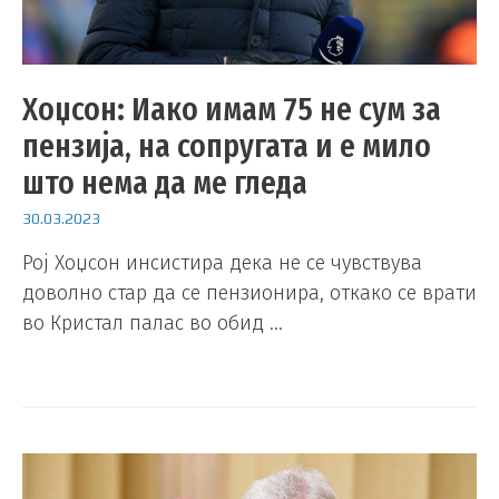
Хоџсон: Иако имам 75 не сум за
пензија, на сопругата и е мило
што нема да ме гледа
30.03.2023
Рој Хоџсон инсистира дека не се чувствува
доволно стар да се пензионира, откако се врати
во Кристал палас во обид …