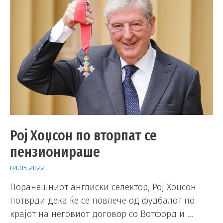
Рој Хоџсон по вторпат се
пензионираше
04.05.2022
Поранешниот англиски селектор, Рој Хоџсон
потврди дека ќе се повлече од фудбалот по
крајот на неговиот договор со Вотфорд и …