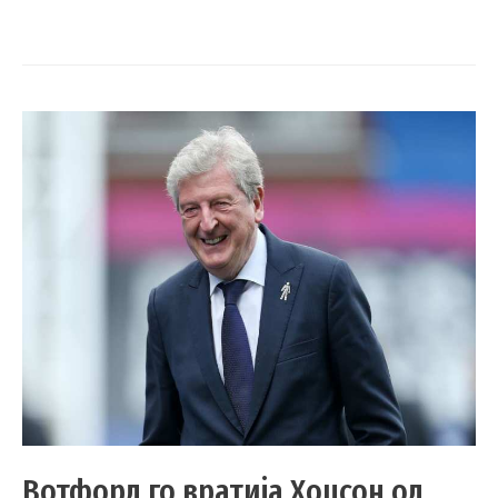
Вотфорд го вратија Хоџсон од