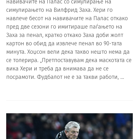
навивачите на Палас со симулирање на
симулирањето на Вилфрид Заха. Хери го
навлече бесот на навивачите на Палас откако
пред две сезони го имитираше паѓањето на
Заха за пенал, кратко откако Заха доби жолт
картон во обид да извлече пенал во 90-тата
минута. Хоџсон вели дека такво нешто нема да
се толерира. „Претпоставувам дека маскотата се
вика Хери и треба да внимава да не се
посрамоти. Фудбалот не е за такви работи, …