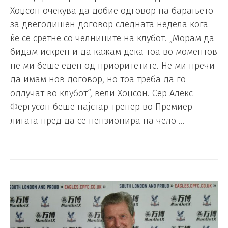
Хоџсон очекува да добие одговор на барањето
за двегодишен договор следната недела кога
ќе се сретне со челниците на клубот. „Морам да
бидам искрен и да кажам дека тоа во моментов
не ми беше еден од приоритетите. Не ми пречи
да имам нов договор, но тоа треба да го
одлучат во клубот“, вели Хоџсон. Сер Алекс
Фергусон беше најстар тренер во Премиер
лигата пред да се пензионира на чело …