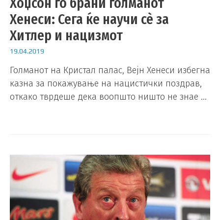
Хоџсон го брани голманот
Хенеси: Сега ќе научи сѐ за
Хитлер и нацизмот
19.04.2019
Голманот на Кристал палас, Вејн Хенеси избегна
казна за покажување на нацистички поздрав,
откако тврдеше дека воопшто ништо не знае …