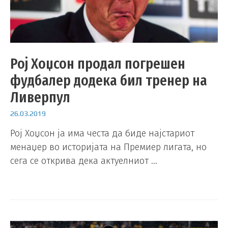
Рој Хоџсон продал погрешен
фудбалер додека бил тренер на
Ливерпул
26.03.2019
Рој Хоџсон ја има честа да биде најстариот
менаџер во историјата на Премиер лигата, но
сега се открива дека актуелниот …