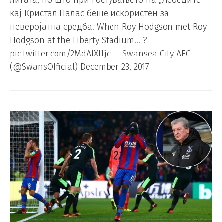
лигата, по што при гостувањето на „Лебедите“
кај Кристал Палас беше искористен за
неверојатна средба. When Roy Hodgson met Roy
Hodgson at the Liberty Stadium… ?
pic.twitter.com/2MdAlXffjc — Swansea City AFC
(@SwansOfficial) December 23, 2017