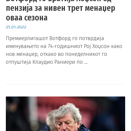
пензија за нивен трет менаџер
оваа сезона
25.01.2022
Премиерлигашот Вотфорд го потврдија
именувањето на 74-годишниот Рој Хоџсон како
нов менаџер, откако во понеделникот го
отпуштија Клаудио Раниери по …