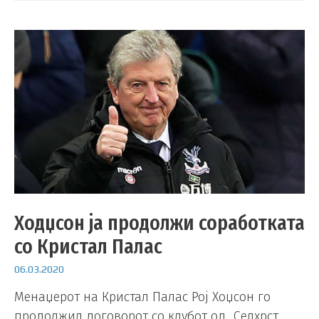
Ходџсон ја продолжи соработката
со Кристал Палас
06.03.2020
Менаџерот на Кристал Палас Рој Хоџсон го
продолжил договорот со клубот од „Селхрст