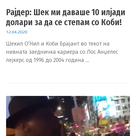
Рајдер: Шек ми даваше 10 илјади
долари за да се степам со Коби!
12.04.2020
Шекил О’Нил и Коби Брајант во текот на
нивната заедничка кариера со Лос Анџелес
лејкерс од 1996 до 2004 година …