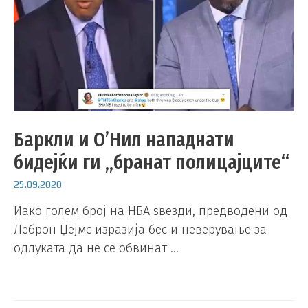
Баркли и О’Нил нападнати
бидејќи ги „бранат полицајците“
25.09.2020
Иако голем број на НБА ѕвезди, предводени од
Леброн Џејмс изразија бес и неверување за
одлуката да не се обвинат …