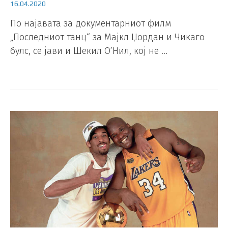
16.04.2020
По најавата за документарниот филм
„Последниот танц“ за Мајкл Џордан и Чикаго
булс, се јави и Шекил О’Нил, кој не …