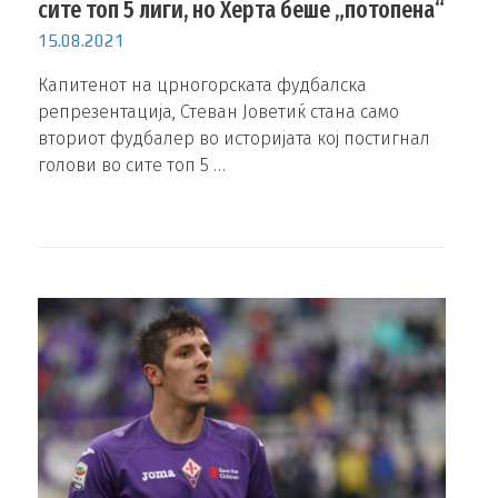
сите топ 5 лиги, но Херта беше „потопена“
15.08.2021
Капитенот на црногорската фудбалска
репрезентација, Стеван Јоветиќ стана само
вториот фудбалер во историјата кој постигнал
голови во сите топ 5 …