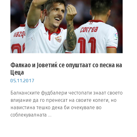
Фалкао и Јоветиќ се опуштаат со песна на
Цеца
05.11.2017
Балканските фудбалери честопати знаат своето
влијание да го пренесат на своите колеги, но
навистина тешко дека би очекувале во
соблекувалната …