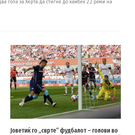
а гола за Херта да стигне до камбек 2:2 реми на
Јоветиќ го „сврте“ фудбалот – голови во