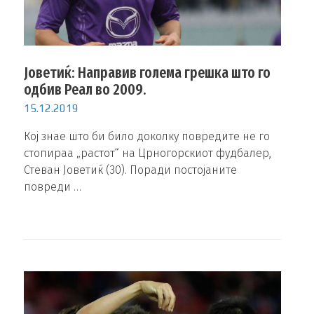
Јоветиќ: Направив голема грешка што го
одбив Реал во 2009.
15.12.2019
Кој знае што би било доколку повредите не го
стопираа „растот“ на Црногорскиот фудбалер,
Стеван Јоветиќ (30). Поради постојаните
повреди …