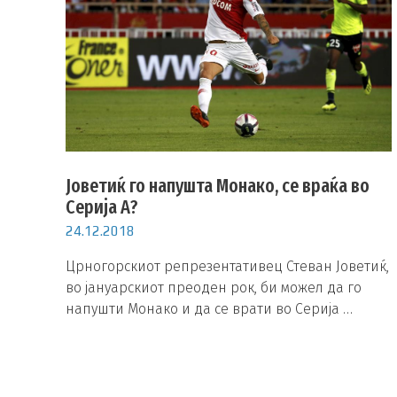
Јоветиќ го напушта Монако, се враќа во
Серија А?
24.12.2018
Црногорскиот репрезентативец Стеван Јоветиќ,
во јануарскиот преоден рок, би можел да го
напушти Монако и да се врати во Серија …