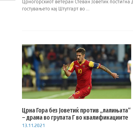
Црногорскиот ветеран Стеван Јоветиќ постигна дв
гостувањето кај Штутгарт во …
Црна Гора без Јоветиќ против „лалињата“
– драма во групата Г во квалификациите
13.11.2021