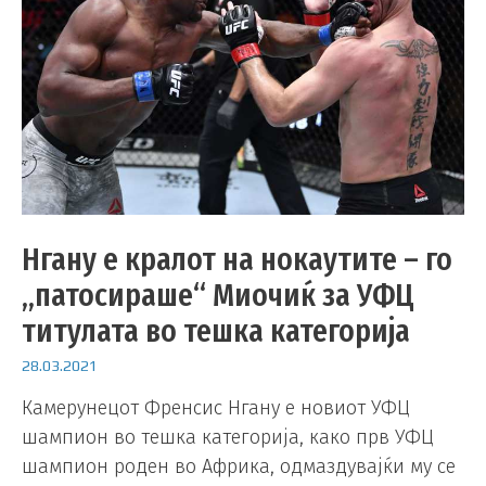
Нгану е кралот на нокаутите – го
„патосираше“ Миочиќ за УФЦ
титулата во тешка категорија
28.03.2021
Камерунецот Френсис Нгану е новиот УФЦ
шампион во тешка категорија, како прв УФЦ
шампион роден во Африка, одмаздувајќи му се