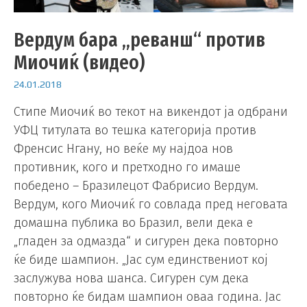
Вердум бара „реванш“ против
Миочиќ (видео)
24.01.2018
Стипе Миочиќ во текот на викендот ја одбрани
УФЦ титулата во тешка категорија против
Френсис Нгану, но веќе му најдоа нов
противник, кого и претходно го имаше
победено – Бразилецот Фабрисио Вердум.
Вердум, кого Миочиќ го совлада пред неговата
домашна публика во Бразил, вели дека е
„гладен за одмазда“ и сигурен дека повторно
ќе биде шампион. „Јас сум единствениот кој
заслужува нова шанса. Сигурен сум дека
повторно ќе бидам шампион оваа година. Јас