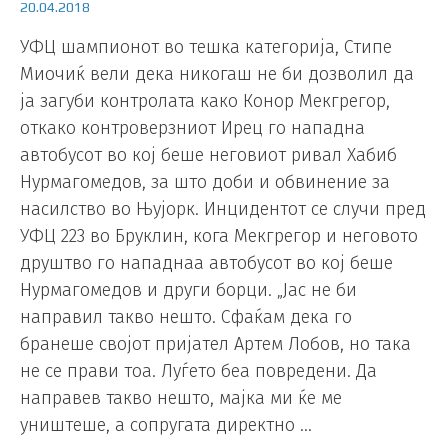
20.04.2018
УФЦ шампионот во тешка категорија, Стипе
Миочиќ вели дека никогаш не би дозволил да
ја загуби контролата како Конор Мекгрегор,
откако контроверзниот Ирец го нападна
автобусот во кој беше неговиот ривал Хабиб
Нурмагомедов, за што доби и обвинение за
насилство во Њујорк. Инцидентот се случи пред
УФЦ 223 во Бруклин, кога Мекгрегор и неговото
друштво го нападнаа автобусот во кој беше
Нурмагомедов и други борци. „Јас не би
направил такво нешто. Сфаќам дека го
бранеше својот пријател Артем Лобов, но така
не се прави тоа. Луѓето беа повредени. Да
направев такво нешто, мајка ми ќе ме
уништеше, а сопругата директно …