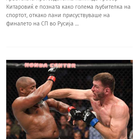
Китаровиќ е позната како голема љубителка на
спортот, откако лани присуствуваше на
финалето на СП во Русија …