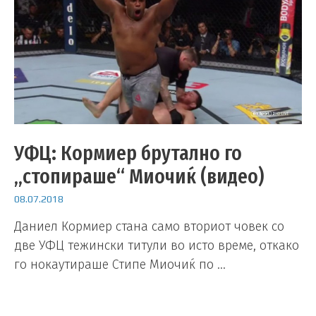
УФЦ: Кормиер брутално го
„стопираше“ Миочиќ (видео)
08.07.2018
Даниел Кормиер стана само вториот човек со
две УФЦ тежински титули во исто време, откако
го нокаутираше Стипе Миочиќ по …