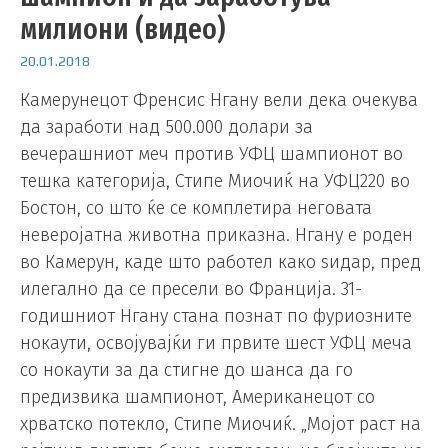
милиони (видео)
20.01.2018
Камерунецот Френсис Нгану вели дека очекува
да заработи над 500.000 долари за
вечерашниот меч против УФЦ шампионот во
тешка категорија, Стипе Миочиќ на УФЦ220 во
Бостон, со што ќе се комплетира неговата
неверојатна животна приказна. Нгану е роден
во Камерун, каде што работел како ѕидар, пред
илегално да се пресели во Франција. 31-
годишниот Нгану стана познат по фуриозните
нокаути, освојувајќи ги првите шест УФЦ меча
со нокаути за да стигне до шанса да го
предизвика шампионот, Американецот со
хрватско потекло, Стипе Миочиќ. „Мојот раст на