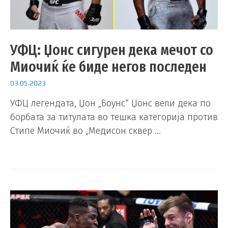
УФЦ: Џонс сигурен дека мечот со
Миочиќ ќе биде негов последен
03.05.2023
УФЦ легендата, Џон „Боунс“ Џонс вели дека по
борбата за титулата во тешка категорија против
Стипе Миочиќ во „Медисон сквер …