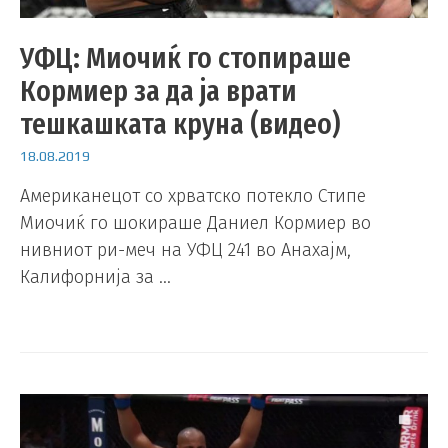
УФЦ: Миочиќ го стопираше
Кормиер за да ја врати
тешкашката круна (видео)
18.08.2019
Американецот со хрватско потекло Стипе
Миочиќ го шокираше Даниел Кормиер во
нивниот ри-меч на УФЦ 241 во Анахајм,
Калифорнија за …