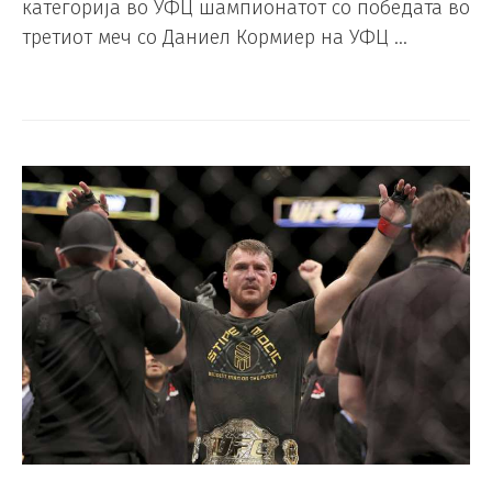
категорија во УФЦ шампионатот со победата во
третиот меч со Даниел Кормиер на УФЦ …