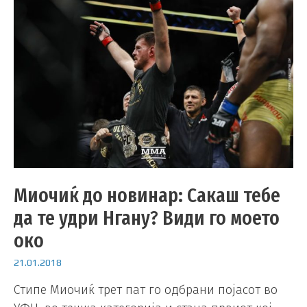
Миочиќ до новинар: Сакаш тебе
да те удри Нгану? Види го моето
око
21.01.2018
Стипе Миочиќ трет пат го одбрани појасот во