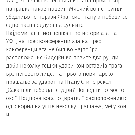
УФЦ, во тешка категорија и стана првиот кој
направил таков подвиг. Миочиќ во пет рунди
убедливо го порази Франсис Нгану и победи со
едногласна одлука на судиите.
Најдоминантниот тешкаш во историјата на
УФЦ на прес конференцијата на прес
конференцијата не бил во најдобро
расположение бидејќи во првите две рунди
доби неколку тешки удари кои оставија трага
врз неговото лице. На првото новинарско
прашање за ударот на Нгану Стипе рекол:
„Сакаш ли тебе да те удри? Погледни го моето
око“. Подцона кога го „вратил“ расположението
одговорил на уште неколку прашања, меѓу кои
и …