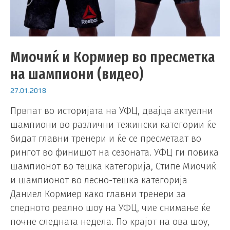
Миочиќ и Кормиер во пресметка
на шампиони (видео)
27.01.2018
Првпат во историјата на УФЦ, двајца актуелни
шампиони во различни тежински категории ќе
бидат главни тренери и ќе се пресметаат во
рингот во финишот на сезоната. УФЦ ги повика
шампионот во тешка категорија, Стипе Миочиќ
и шампионот во лесно-тешка категорија
Даниел Кормиер како главни тренери за
следното реално шоу на УФЦ, чие снимање ќе
почне следната недела. По крајот на ова шоу,