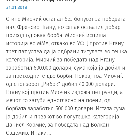
31.01.2018
Стипе Миочиќ останал без бонусот за победата
над Френсис Нгану, но сепак остватил добар
приход од оваа борба. Миочиќ испиша
историја во ММА, откако во УФЦ против Нгану
трет пат успеа да ја одбрани титулата во тешка
категорија. Миочиќ за победата над Нгану
заработил 600.000 долари, сума која ја добил и
за претходните две борби. Покрај тоа Миочиќ
од спонзорот „Рибок“ добил 40.000 долари.
Нгану кој против Миочиќ издржа пет рунди, а
мечот го загуби едногласно на поени, од
борбата заработил 500.000 долари. Истата сума
ја добил и првакот во полутешка категорија
Даниел Кормие, за победата над Волкан
Оздемир. Инаку …