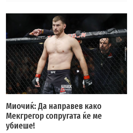
Миочиќ: Да направев како
Мекгрегор сопругата ќе ме
убиеше!