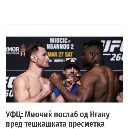
…
УФЦ: Миочиќ послаб од Нгану
пред тешкашката пресметка