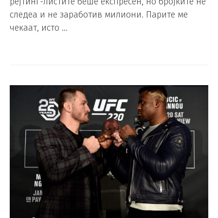
рејтинг-листите беше експресен, но бројките не
следеа и не заработив милиони. Парите ме
чекаат, исто …