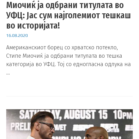
Миочиќ ја одбрани титулата во
УФЦ: Јас сум најголемиот тешкаш
во историјата!
16.08.2020
Американскиот борец со хрватско потекло,
Стипе Миочиќ ја одбрани титулата во тешка
категорија во УФЦ. Тој со едногласна одлука на
…