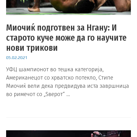
Миочиќ подготвен за Нгану: И
старото куче може да го научите
нови трикови
05.02.2021
УФЦ шампионот во тешка категорија,
Американецот со хрватско потекло, Стипе
Миочиќ вели дека предвидува иста завршница
во римечот со „Ѕверот“ …