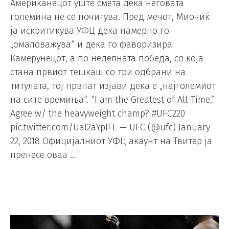
Американецот уште смета дека неговата
големина не се почитува. Пред мечот, Миочиќ
ја искритикува УФЦ дека намерно го
„омаловажува“ и дека го фаворизира
Камерунецот, а по неделната победа, со која
стана првиот тешкаш со три одбрани на
титулата, тој првпат изјави дека е „најголемиот
на сите времиња“. “I am the Greatest of All-Time.”
Agree w/ the heavyweight champ? #UFC220
pic.twitter.com/UaI2aYpIFE — UFC (@ufc) January
22, 2018 Официјалниот УФЦ акаунт на Твитер ја
пренесе оваа …