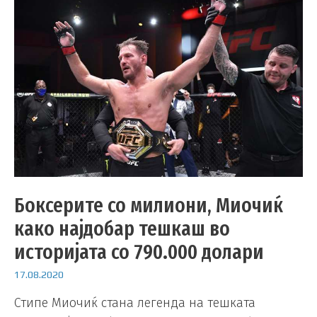
Боксерите со милиони, Миочиќ
како најдобар тешкаш во
историјата со 790.000 долари
17.08.2020
Стипе Миочиќ стана легенда на тешката