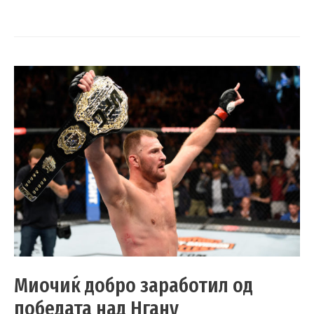
Миочиќ добро заработил од
победата над Нгану