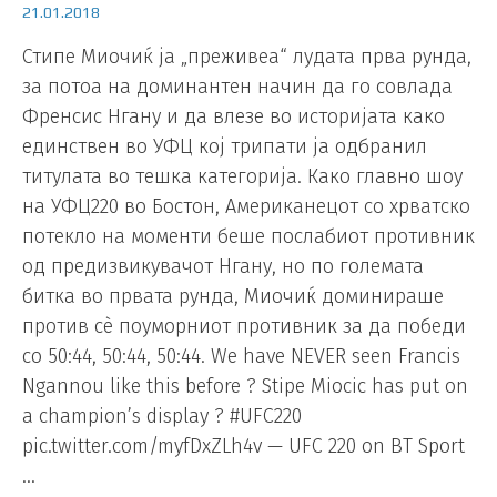
21.01.2018
Стипе Миочиќ ја „преживеа“ лудата прва рунда,
за потоа на доминантен начин да го совлада
Френсис Нгану и да влезе во историјата како
единствен во УФЦ кој трипати ја одбранил
титулата во тешка категорија. Како главно шоу
на УФЦ220 во Бостон, Американецот со хрватско
потекло на моменти беше послабиот противник
од предизвикувачот Нгану, но по големата
битка во првата рунда, Миочиќ доминираше
против сè поуморниот противник за да победи
со 50:44, 50:44, 50:44. We have NEVER seen Francis
Ngannou like this before ? Stipe Miocic has put on
a champion’s display ? #UFC220
pic.twitter.com/myfDxZLh4v — UFC 220 on BT Sport
…