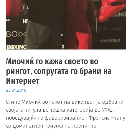
Миочиќ го кажа своето во
рингот, сопругата го брани на
Интернет
23.01.2018
Стипе Миочиќ во текот на викендот ја одбрани
својата титула во тешка категорија во УФЦ,
победувајќи го фаворизираниот Френсис Нгану
со доминантен триумф на поени, но