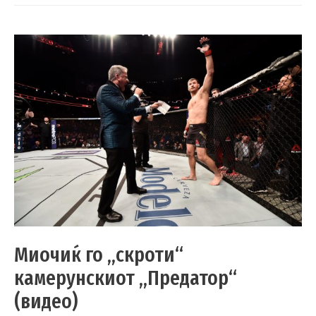
Миочиќ го „скроти“
камерунскиот „Предатор“
(видео)