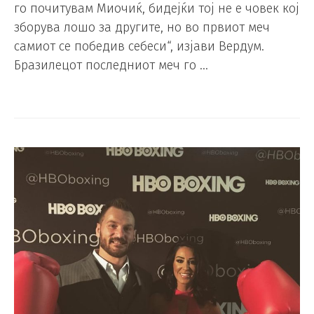
го почитувам Миочиќ, бидејќи тој не е човек кој
зборува лошо за другите, но во првиот меч
самиот се победив себеси“, изјави Вердум.
Бразилецот последниот меч го …