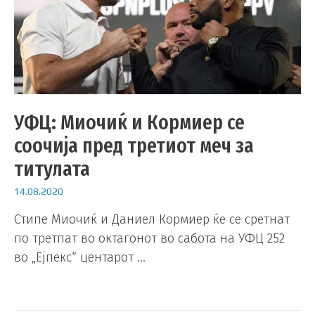
УФЦ: Миочиќ и Кормиер се
соочија пред третиот меч за
титулата
14.08.2020
Стипе Миочиќ и Даниел Кормиер ќе се сретнат
по третпат во октагонот во сабота на УФЦ 252
во „Ејпекс“ центарот …