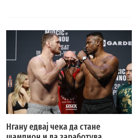
Нгану едвај чека да стане
шампион и да заработува