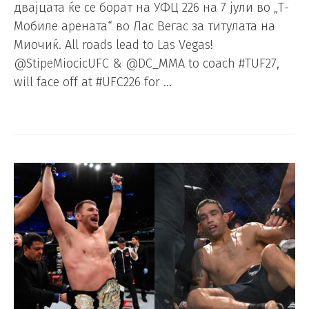
двајцата ќе се борат на УФЦ 226 на 7 јули во „Т-
Мобиле арената“ во Лас Вегас за титулата на
Миочиќ. All roads lead to Las Vegas!
@StipeMiocicUFC & @DC_MMA to coach #TUF27,
will face off at #UFC226 for …