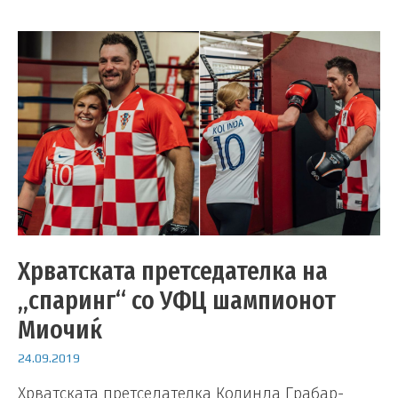
Хрватската претседателка на
„спаринг“ со УФЦ шампионот
Миочиќ
24.09.2019
Хрватската претседателка Колинда Грабар-