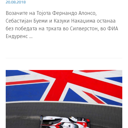
20.08.2018
Возачите на Тојота Фернандо Алонсо,
Себастијан Буеми и Казуки Накаџима останаа
без победата на трката во Силверстон, во ФИА
Ендуренс …