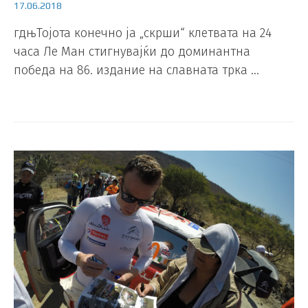
17.06.2018
гдњТојота конечно ја „скрши“ клетвата на 24
часа Ле Ман стигнувајќи до доминантна
победа на 86. издание на славната трка …