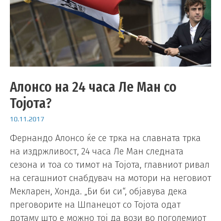
Алонсо на 24 часа Ле Ман со
Тојота?
10.11.2017
Фернандо Алонсо ќе се трка на славната трка
на издржливост, 24 часа Ле Ман следната
сезона и тоа со тимот на Тојота, главниот ривал
на сегашниот снабдувач на мотори на неговиот
Мекларен, Хонда. „Би би си“, објавува дека
преговорите на Шпанецот со Тојота одат
дотаму што е можно тој да вози во поголемиот