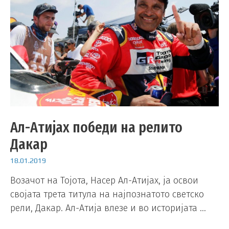
Ал-Атијах победи на релито
Дакар
18.01.2019
Возачот на Тојота, Насер Ал-Атијах, ја освои
својата трета титула на најпознатото светско
рели, Дакар. Ал-Атија влезе и во историјата …