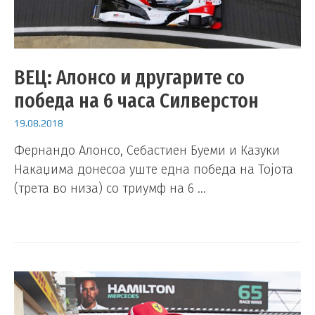
ВЕЦ: Алонсо и другарите со
победа на 6 часа Силверстон
19.08.2018
Фернандо Алонсо, Себастиен Буеми и Казуки
Накаџима донесоа уште една победа на Тојота
(трета во низа) со триумф на 6 …