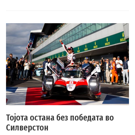
Тојота остана без победата во
Силверстон