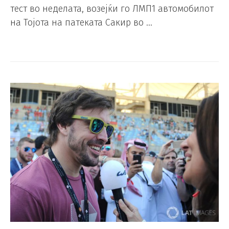
тест во неделата, возејќи го ЛМП1 автомобилот
на Тојота на патеката Сакир во …