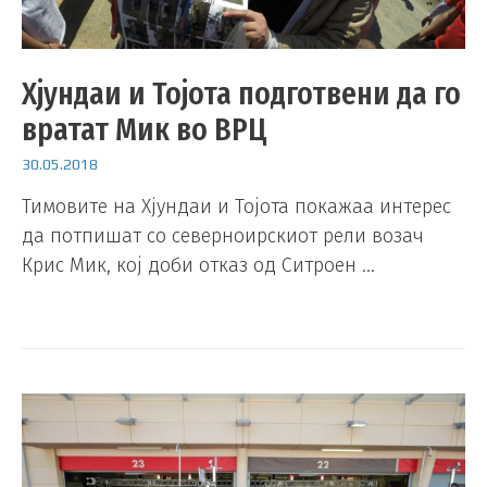
Хјундаи и Тојота подготвени да го
вратат Мик во ВРЦ
30.05.2018
Тимовите на Хјундаи и Тојота покажаа интерес
да потпишат со северноирскиот рели возач
Крис Мик, кој доби отказ од Ситроен …