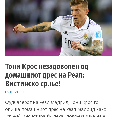
Тони Крос незадоволен од
домашниот дрес на Реал:
Вистинско ср.ње!
05.03.2023
Фудбалерот на Реал Мадрид, Тони Крос го
опиша домашниот дрес на Реал Мадрид како
„ср.ње“, инсистирајќи дека „поло-маичка не е …