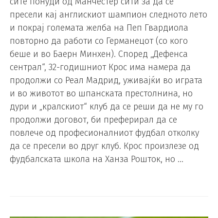
сите понуди од Манчестер сити за да се
пресели кај англискиот шампион следното лето
и покрај големата желба на Пеп Гвардиола
повторно да работи со Германецот (со кого
беше и во Баерн Минхен). Според „Дефенса
сентрал“, 32-годишниот Крос има намера да
продолжи со Реал Мадрид, уживајќи во играта
и во животот во шпанската престолнина, но
дури и „кралскиот“ клуб да се реши да не му го
продолжи договот, би преферирал да се
повлече од професионалниот фудбал отколку
да се пресели во друг клуб. Крос произлезе од
фудбалската школа на Ханза Рошток, но …