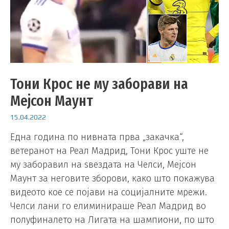
Тони Крос не му заборави на
Мејсон Маунт
15.04.2022
Една година по нивната прва „закачка“,
ветеранот на Реал Мадрид, Тони Крос уште не
му заборавил на ѕвездата на Челси, Мејсон
Маунт за неговите зборови, како што покажува
видеото кое се појави на социјалните мрежи.
Челси лани го елиминираше Реал Мадрид во
полуфиналето на Лигата на шампиони, по што