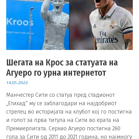
Шегата на Крос за статуата на
Агуеро го урна интернетот
14.05.2022
Манчестер Сити со статуа пред стадионот
„Етихад“ му се заблагодари на најдобриот
стрелец во историјата на клубот кој го постигна
и голот за прва титула на Сити во ерата на
Премиерлигата. Серхио Агуеро постигна 260
гола за Сити од 2011 до 2021 година, но најмногу