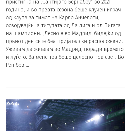
пристигна на „Сантијаго Бернабеу“ во 2021
година, и во првата сезона беше клучен играч
од клупа за тимот на Карло Анчелоти,
освојувајќи ја титулата од Ла лига и од Лигата
на шампиони. „Лесно е во Мадрид, бидејќи од
првиот ден сите беа пријателски расположени.
Уживам да живеам во Мадрид, поради времето
и луѓето. За мене тоа беше целосно нов свет. Во
Рен бев …