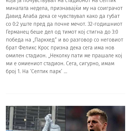
која ја почувствувал на стадионот на Селтик
минатата недела, признавајќи му на соиграчот
Давид Алаба дека се чувствувал како да губат
со 0:2 уште пред да почне мечот. 32-годишниот
Германец беше дел од тимот кој стигна до 3:0
победа на „Паркхед“ и во разговор со неговиот
брат Феликс Крос призна дека сега има нов
омилен стадион. „Неколку пати ме прашале кој
ми е омиениот стадион. Сега, сигурно, имам
број 1. На ‘Селтик парк’ …