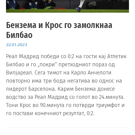
Бензема и Крос го замолкнаа
Билбао
22.01.2023
Реал Мадрид победи со 0:2 на гости кај Атлетик
Билбао и го „покри“ претходниот пораз од
Вилјареал. Сега тимот на Карло Анчелоти
повторно има три бода негатива во однос на
лидерот Барселона. Карим Бензема донесе
водство за Реал Мадрид со голот во 24.минута.
Тони Крос во 90.минута го потврди триумфот и
го постави конечниот резултат, 0:2.