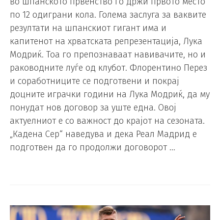
во шпанското првенство го држи првото место
по 12 одиграни кола. Голема заслуга за ваквите
резултати на шпанскиот гигант има и
капитенот на хрватската репрезентација, Лука
Модриќ. Тоа го препознаваат навивачите, но и
раководните луѓе од клубот. Флорентино Перез
и соработниците се подготвени и покрај
доцните играчки години на Лука Модриќ, да му
понудат нов договор за уште една. Овој
актуелниот е со важност до крајот на сезоната.
„Кадена Сер“ наведува и дека Реал Мадрид е
подготвен да го продолжи договорот …