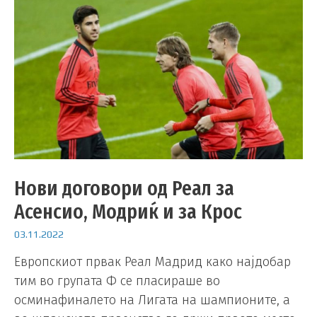
Нови договори од Реал за
Асенсио, Модриќ и за Крос
03.11.2022
Европскиот првак Реал Мадрид како најдобар
тим во групата Ф се пласираше во
осминафиналето на Лигата на шампионите, а