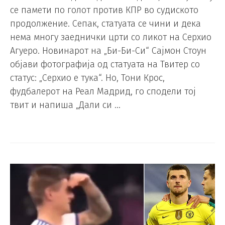
се памети по голот против КПР во судиското
продолжение. Сепак, статуата се чини и дека
нема многу заеднички црти со ликот на Серхио
Агуеро. Новинарот на „Би-Би-Си“ Сајмон Стоун
објави фотографија од статуата на Твитер со
статус: „Серхио е тука“. Но, Тони Крос,
фудбалерот на Реал Мадрид, го сподели тој
твит и напиша „Дали си …