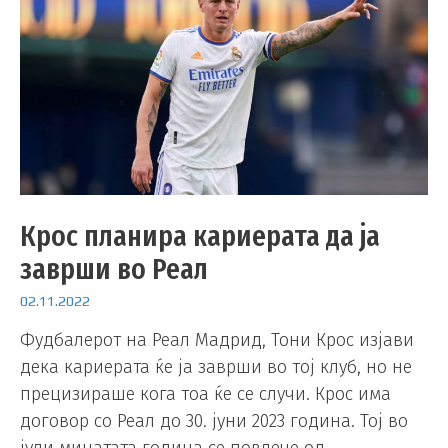
Крос планира кариерата да ја
заврши во Реал
02.11.2022
Фудбалерот на Реал Мадрид, Тони Крос изјави
дека кариерата ќе ја заврши во тој клуб, но не
прецизираше кога тоа ќе се случи. Крос има
договор со Реал до 30. јуни 2023 година. Тој во
јули минатата година се повлече од