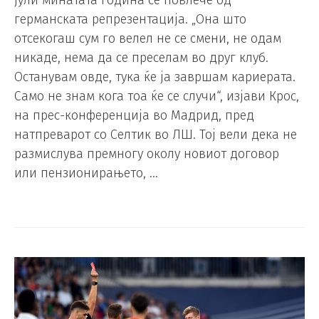
германската репрезентација. „Она што
отсекогаш сум го велел не се смени, не одам
никаде, нема да се преселам во друг клуб.
Останувам овде, тука ќе ја завршам кариерата.
Само не знам кога тоа ќе се случи“, изјави Крос,
на прес-конференција во Мадрид, пред
натпреварот со Селтик во ЛШ. Тој вели дека не
размислува премногу околу новиот договор
или пензионирањето, …