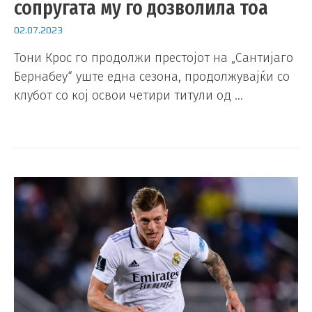
сопругата му го дозволила тоа
02.07.2023
Тони Крос го продолжи престојот на „Сантијаго
Бернабеу“ уште една сезона, продолжувајќи со
клубот со кој освои четири титули од …