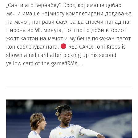
„Сантијаго Бернабеу“. Крос, кој имаше добар
меч и имаше најмногу комплетирани додавања
на мечот, направи фаул за да спречи напад на
Џирона во 90. минута, по што го доби вториот
жолт картон на мечот и му беше покажан патот
кон соблекувалната.
RED CARD! Toni Kroos is
shown a red card after picking up his second
yellow card of the game#RMA …