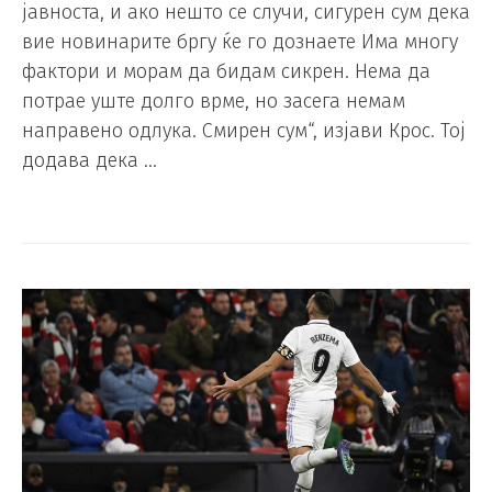
јавноста, и ако нешто се случи, сигурен сум дека
вие новинарите бргу ќе го дознаете Има многу
фактори и морам да бидам сикрен. Нема да
потрае уште долго врме, но засега немам
направено одлука. Смирен сум“, изјави Крос. Тој
додава дека …