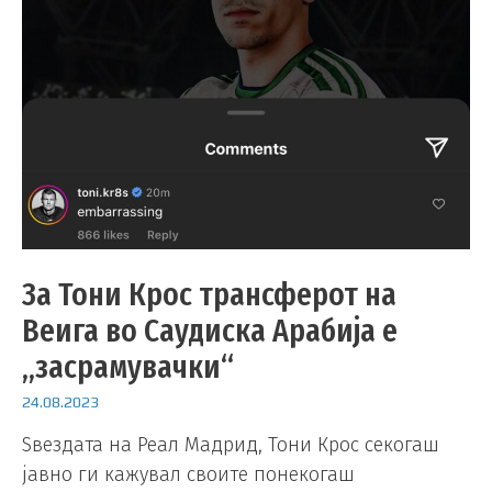
За Тони Крос трансферот на
Веига во Саудиска Арабија е
„засрамувачки“
24.08.2023
Ѕвездата на Реал Мадрид, Тони Крос секогаш
јавно ги кажувал своите понекогаш