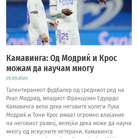
Камавинга: Од Модриќ и Крос
можам да научам многу
25.09.2022
Талентираниот фудбалер од средниот ред на
Реал Мадрид, младиот Французин Едуардо
Камавинга вели дека неговите колеги Лука
Модриќ и Тони Крос имаат огромно влијание
на неговиот развој, велејќи дека може да научи
многу од искусните ветерани. Камавинга