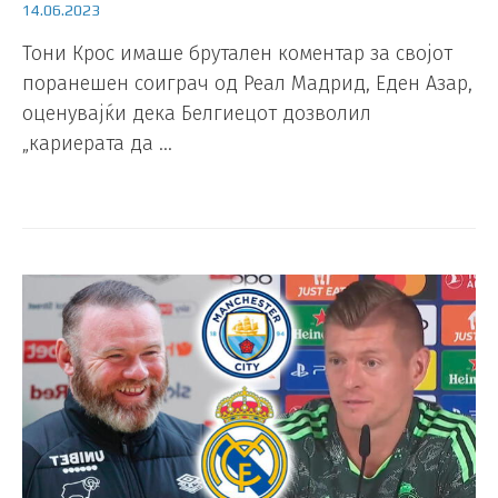
14.06.2023
Тони Крос имаше брутален коментар за својот
поранешен соиграч од Реал Мадрид, Еден Азар,
оценувајќи дека Белгиецот дозволил
„кариерата да …