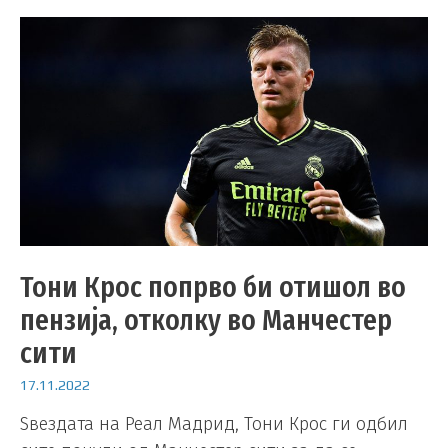
Тони Крос попрво би отишол во
пензија, отколку во Манчестер
сити
17.11.2022
Ѕвездата на Реал Мадрид, Тони Крос ги одбил