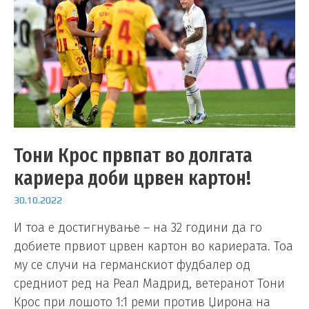
Тони Крос првпат во долгата
кариера доби црвен картон!
30.10.2022
И тоа е достигнување – на 32 години да го
добиете првиот црвен картон во кариерата. Тоа
му се случи на германскиот фудбалер од
средниот ред на Реал Мадрид, ветеранот Тони
Крос при лошото 1:1 реми против Џирона на