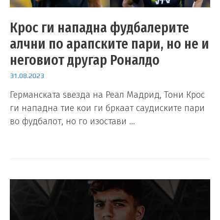
Крос ги нападна фудбалерите
алчни по арапските пари, но не и
неговиот другар Роналдо
31.08.2023
Германската ѕвезда на Реал Мадрид, Тони Крос
ги нападна тие кои ги бркаат саудиските пари
во фудбалот, но го изостави …