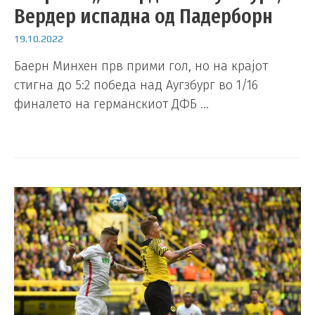
Вердер испадна од Падерборн
19.10.2022
Баерн Минхен прв прими гол, но на крајот
стигна до 5:2 победа над Аугзбург во 1/16
финалето на германскиот ДФБ …