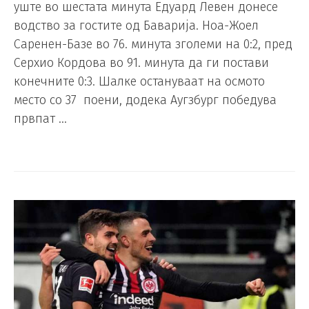
уште во шестата минута Едуард Левен донесе
водство за гостите од Баварија. Ноа-Жоел
Саренен-Базе во 76. минута зголеми на 0:2, пред
Серхио Кордова во 91. минута да ги постави
конечните 0:3. Шалке остануваат на осмото
место со 37 поени, додека Аугзбург победува
првпат …