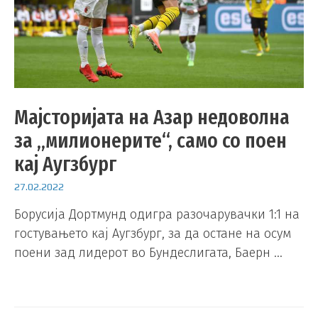
Мајсторијата на Азар недоволна
за „милионерите“, само со поен
кај Аугзбург
27.02.2022
Борусија Дортмунд одигра разочарувачки 1:1 на
гостувањето кај Аугзбург, за да остане на осум
поени зад лидерот во Бундеслигата, Баерн …