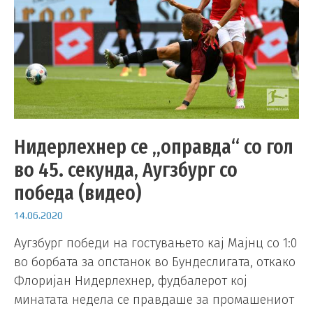
Нидерлехнер се „оправда“ со гол
во 45. секунда, Аугзбург со
победа (видео)
14.06.2020
Аугзбург победи на гостувањето кај Мајнц со 1:0
во борбата за опстанок во Бундеслигата, откако
Флоријан Нидерлехнер, фудбалерот кој
минатата недела се правдаше за промашениот