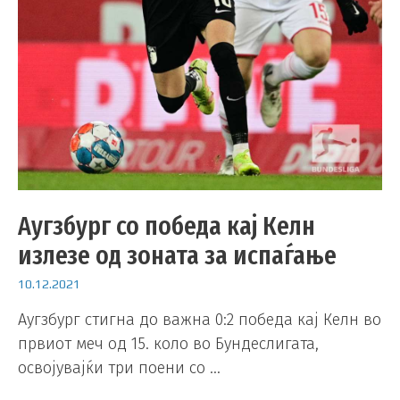
Аугзбург со победа кај Келн
излезе од зоната за испаѓање
10.12.2021
Аугзбург стигна до важна 0:2 победа кај Келн во
првиот меч од 15. коло во Бундеслигата,
освојувајќи три поени со …