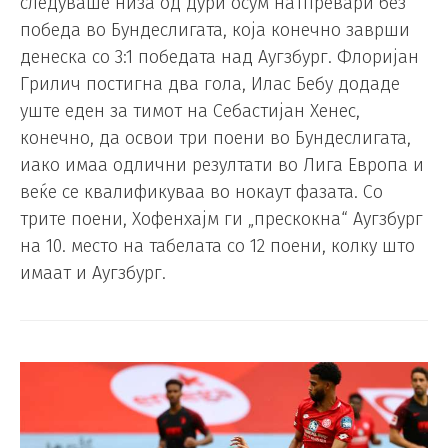
следуваше низа од дури осум натпревари без
победа во Бундеслигата, која конечно заврши
денеска со 3:1 победата над Аугзбург. Флоријан
Грилич постигна два гола, Илас Бебу додаде
уште еден за тимот на Себастијан Хенес,
конечно, да освои три поени во Бундеслигата,
иако имаа одлични резултати во Лига Европа и
веќе се квалификуваа во нокаут фазата. Со
трите поени, Хофенхајм ги „прескокна“ Аугзбург
на 10. место на табелата со 12 поени, колку што
имаат и Аугзбург.