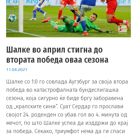
Шалке во април стигна до
втората победа оваа сезона
11.04.2021
Шалке со 1:0 го совлада Аугзбург за своја втора
победа во катастрофалната бундеслигашка
сезона, која сигурно ќе биде бргу заборавена
од „кралските сини“. Суат Сердар го прослави
својот 24. роденден со убав гол во 4. минута од
мечот, по што Шалке успеа да изддржи до крај
за победа. Секако, триумфот нема да ги спаси