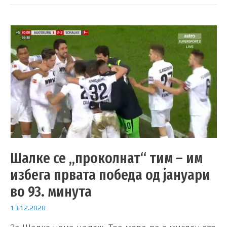
Шалке се „проколнат“ тим – им
избега првата победа од јануари
во 93. минута
13.12.2020