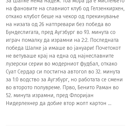
За Шалке нема надеж. Тоа мора да е мислењето
на фановите на славниот клуб од Гелзенкирхен,
откако клубот беше на чекор од прекинување
на низата од 26 натпревари без победа во
Бундеслигата, пред Аугзбург во 93. минута со
играч помалку да израмни на 2:2. Последната
победа Шалке ја имаше во јануари! Почетокот
не ветуваше крај на една од најнеславните
лузерски серии во модерниот фудбал, откако
Суат Сердар си постигна автогол во 32. минута
за 1:0 водство за Аугзбург, но работата се смени
во второто полувреме. Прво, Бенито Раман во
52. минута израмни, пред Флоријан
Нидерлехнер да добие втор жолт картон …