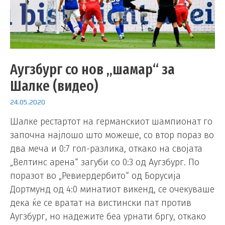
Аугзбург со нов „шамар“ за
Шалке (видео)
24.05.2020
Шалке рестартот на германскиот шампионат го
започна најлошо што можеше, со втор пораз во
два меча и 0:7 гол-разлика, откако на својата
„Велтинс арена“ загуби со 0:3 од Аугзбург. По
поразот во „Ревиердербито“ од Борусија
Дортмунд од 4:0 минатиот викенд, се очекуваше
дека ќе се вратат на вистински пат против
Аугзбург, но надежите беа урнати бргу, откако