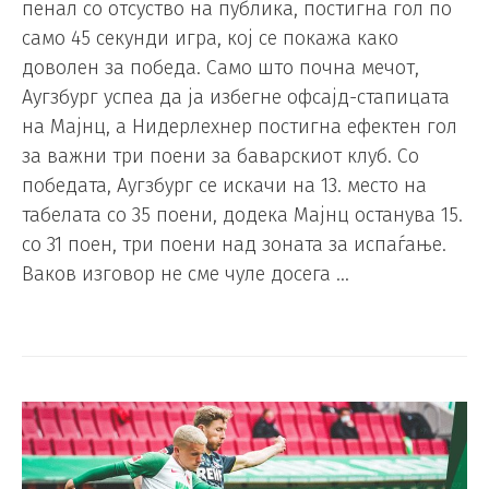
пенал со отсуство на публика, постигна гол по
само 45 секунди игра, кој се покажа како
доволен за победа. Само што почна мечот,
Аугзбург успеа да ја избегне офсајд-стапицата
на Мајнц, а Нидерлехнер постигна ефектен гол
за важни три поени за баварскиот клуб. Со
победата, Аугзбург се искачи на 13. место на
табелата со 35 поени, додека Мајнц останува 15.
со 31 поен, три поени над зоната за испаѓање.
Ваков изговор не сме чуле досега …