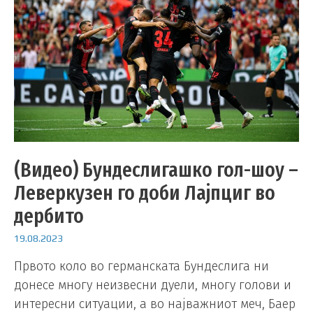
(Видео) Бундеслигашко гол-шоу –
Леверкузен го доби Лајпциг во
дербито
19.08.2023
Првото коло во германската Бундеслига ни
донесе многу неизвесни дуели, многу голови и
интересни ситуации, а во најважниот меч, Баер