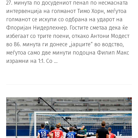
27. минута по досудениот пенал по несмасната
интервенција на голманот Тимо Хорн, меѓутоа
голманот се искупи со одбрана на ударот на
Флоријан Нидерлехнер. Гостите сметаа дека ќе
избегаат со трите поени, откако Антони Модест
во 86. минута ги донесе „јарците“ во водство,
меѓутоа само две минути подоцна Филип Макс
израмни на 1:1. Со …