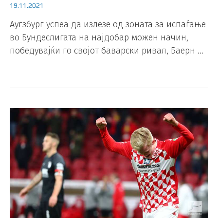
19.11.2021
Аугзбург успеа да излезе од зоната за испаѓање
во Бундеслигата на најдобар можен начин,
победувајќи го својот баварски ривал, Баерн …