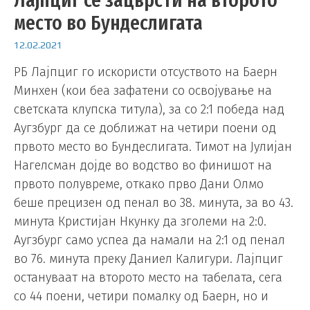
место во Бундеслигата
12.02.2021
РБ Лајпциг го искористи отсуството на Баерн
Минхен (кои беа зафатени со освојување на
светската клупска титула), за со 2:1 победа над
Аугзбург да се доближат на четири поени од
првото место во Бундеслигата. Тимот на Јулијан
Нагелсман дојде во водство во финишот на
првото полувреме, откако прво Дани Олмо
беше прецизен од пенал во 38. минута, за во 43.
минута Кристијан Нкунку да зголеми на 2:0.
Аугзбург само успеа да намали на 2:1 од пенал
во 76. минута преку Даниел Калигури. Лајпциг
остануваат на второто место на табелата, сега
со 44 поени, четири помалку од Баерн, но и