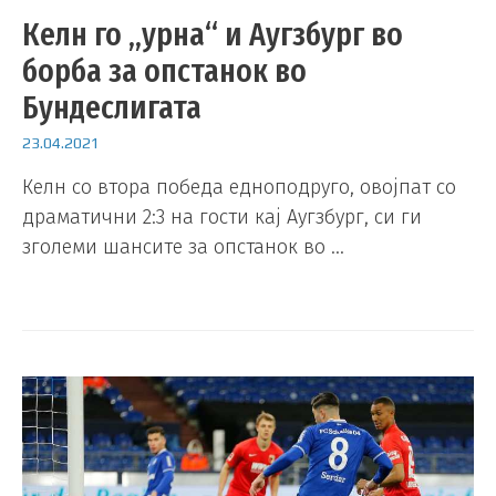
Келн го „урна“ и Аугзбург во
борба за опстанок во
Бундеслигата
23.04.2021
Келн со втора победа едноподруго, овојпат со
драматични 2:3 на гости кај Аугзбург, си ги
зголеми шансите за опстанок во …