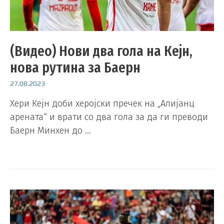
(Видео) Нови два гола на Кејн,
нова рутина за Баерн
27.08.2023
Хери Кејн доби херојски пречек на „Алијанц
арената“ и врати со два гола за да ги преводи
Баерн Минхен до …