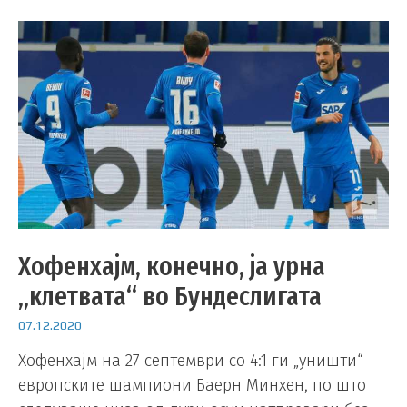
Хофенхајм, конечно, ја урна
„клетвата“ во Бундеслигата
07.12.2020
Хофенхајм на 27 септември со 4:1 ги „уништи“
европските шампиони Баерн Минхен, по што