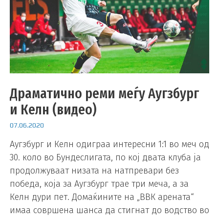
Драматично реми меѓу Аугзбург
и Келн (видео)
07.06.2020
Аугзбург и Келн одиграа интересни 1:1 во меч од
30. коло во Бундеслигата, по кој двата клуба ја
продолжуваат низата на натпревари без
победа, која за Аугзбург трае три меча, а за
Келн дури пет. Домаќините на „ВВК арената“
имаа совршена шанса да стигнат до водство во