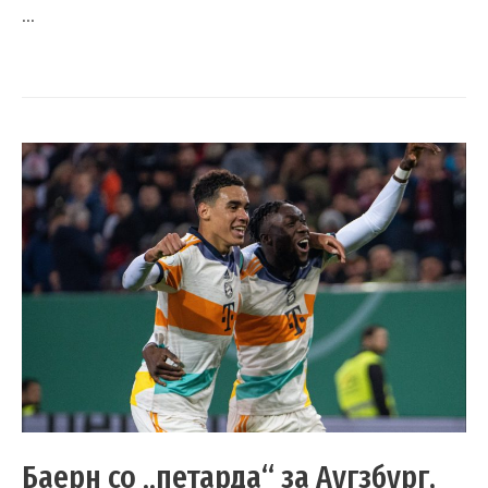
…
Баерн со „петарда“ за Аугзбург,