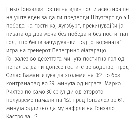
Нико Гонзалез постигна еден гол и асистираше
на уште еден за да ги предводи Штутгарт до 4:1
победа на гости кај Аугзбург, прекинувајќи ја
низата од два меча без победа и без постигнат
гол, што беше зачудувачки под „отворената“
игра на тренерот Пелегрино Матарацо.
Гонзалез во десеттата минута постигна гол од
пенал за да ги донесе гостите во водство, пред
Силас Вамангитука да зголеми на 0:2 по брз
контранапад во 29. минута од играта. Марко
Рихтер по само 30 секунди од второто
полувреме намали на 1:2, пред Гонзалез во 61.
минута одлично да му нафрли на Гонзало
Кастро за 1:3. …