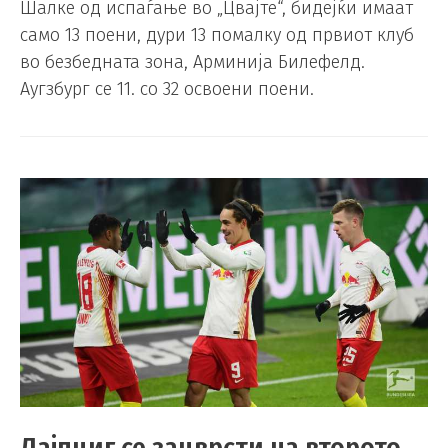
Шалке од испаѓање во „Цвајте“, бидејќи имаат
само 13 поени, дури 13 помалку од првиот клуб
во безбедната зона, Арминија Билефелд.
Аугзбург се 11. со 32 освоени поени.
Лајпциг се зацврсти на второто