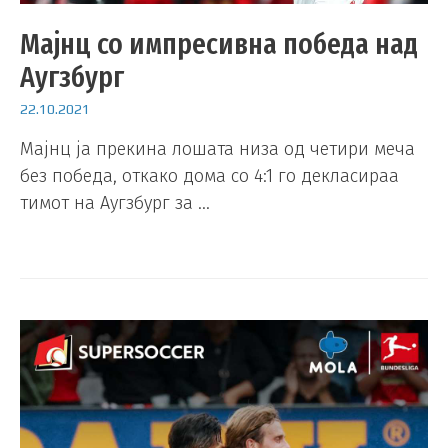
Мајнц со импресивна победа над
Аугзбург
22.10.2021
Мајнц ја прекина лошата низа од четири меча
без победа, откако дома со 4:1 го декласираа
тимот на Аугзбург за …