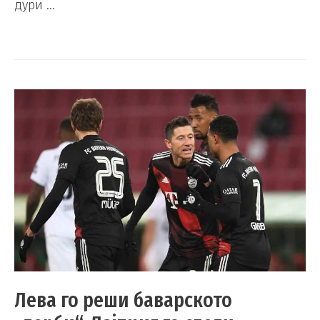
дури …
Лева го реши баварското