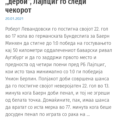
„дерби“, Лајпциг го следи
чекорот
20.01.2021
Роберт Левандовски го постигна својот 22. гол
во 17 кола во германската Бундеслига за Баерн
Минхен да стигне до 1:0 победа на гостувањето
кај 50 километри оддалечениот баварски ривал
Аугзбург и да го заддржи првото место и
предноста од четири поени пред РБ Лајпциг,
кои исто така минимално со 1:0 ги победија
Унион Берлин. Полјакот доби совршена шанса
да го постигне својот неверојатен 22. гол во 13.
минута кога Баерн доби пенал, и тој не згреши
од белата точка. Домаќините, пак, имаа шанса
да вратат со иста мерка во 77. минута кога беше
досуден пенал по играта со рака на …