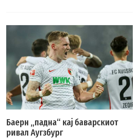
Баерн „падна“ кај баварскиот
ривал Аугзбург