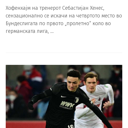
Хофенхајм на тренерот Себастијан Хенес,
сензационално се искачи на четвртото место во
Бундеслигата по првото „пролетно“ коло во
германската лига, …