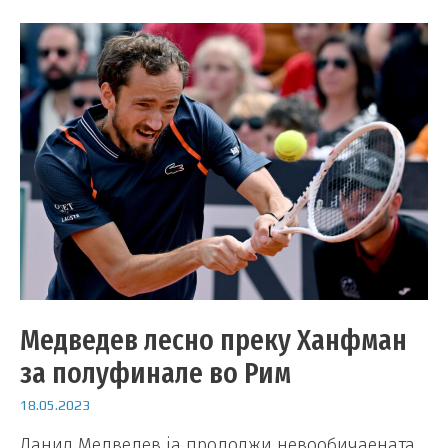
Медведев лесно преку Ханфман
за полуфинале во Рим
18.05.2023
Данил Медведев ја продолжи невообичаената