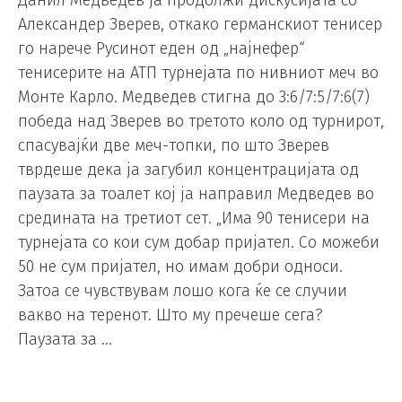
Александер Зверев, откако германскиот тенисер
го нарече Русинот еден од „најнефер“
тенисерите на АТП турнејата по нивниот меч во
Монте Карло. Медведев стигна до 3:6/7:5/7:6(7)
победа над Зверев во третото коло од турнирот,
спасувајќи две меч-топки, по што Зверев
тврдеше дека ја загубил концентрацијата од
паузата за тоалет кој ја направил Медведев во
средината на третиот сет. „Има 90 тенисери на
турнејата со кои сум добар пријател. Со можеби
50 не сум пријател, но имам добри односи.
Затоа се чувствувам лошо кога ќе се случии
вакво на теренот. Што му пречеше сега?
Паузата за …