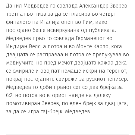
Данил Медведев го совлада Александер Зверев
третпат во низа за да се пласира во четврт-
финалето на Италија опен во Рим, иако
постојано беше исвиркувана од публиката.
Медведев прво го совлада Германецот во
Индијан Велс, а потоа и во Монте Карло, кога
двајцата се расправаа и потоа се препукуваа во
медиумите, но пред мечот двајцата кажаа дека
се смириле и овојпат немаше искри на теренот,
покрај постојаните свирежи за рускиот тенисер.
Медведев го доби првиот сет со два брејка за
6:2, но потоа во вториот наиде на далеку
помотивиран Зверев, по еден брејк за двајцата,
за да се игра тај-брејк. Медведев …