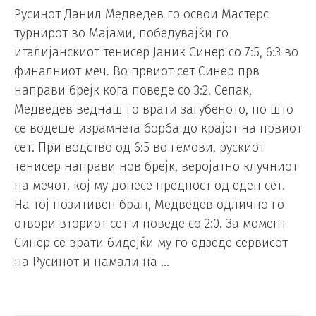
Русинот Данил Медведев го освои Мастерс
турнирот во Мајами, победувајќи го
италијанскиот тенисер Јаник Синер со 7:5, 6:3 во
финалниот меч. Во првиот сет Синер прв
направи брејк кога поведе со 3:2. Сепак,
Медведев веднаш го врати загубеното, по што
се водеше израмнета борба до крајот на првиот
сет. При водство од 6:5 во гемови, рускиот
тенисер направи нов брејк, веројатно клучниот
на мечот, кој му донесе предност од еден сет.
На тој позитивен бран, Медведев одлично го
отвори вториот сет и поведе со 2:0. За момент
Синер се врати бидејќи му го одзеде сервисот
на Русинот и намали на …