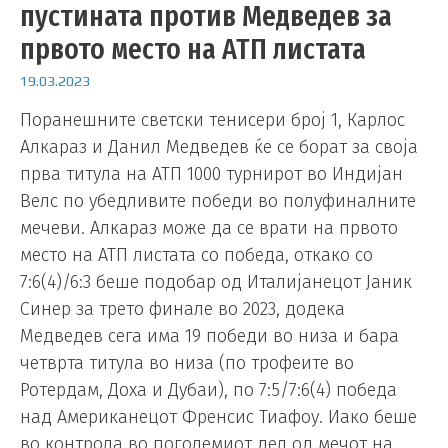
пустината против Медведев за
првото место на АТП листата
19.03.2023
Поранешните светски тенисери број 1, Карлос
Алкараз и Данил Медведев ќе се борат за своја
прва титула на АТП 1000 турнирот во Индијан
Велс по убедливите победи во полуфиналните
мечеви. Алкараз може да се врати на првото
место на АТП листата со победа, откако со
7:6(4)/6:3 беше подобар од Италијанецот Јаник
Синер за трето финале во 2023, додека
Медведев сега има 19 победи во низа и бара
четврта титула во низа (по трофеите во
Ротердам, Доха и Дубаи), по 7:5/7:6(4) победа
над Американецот Френсис Тиафоу. Иако беше
во контрола во поголемиот дел од мечот на