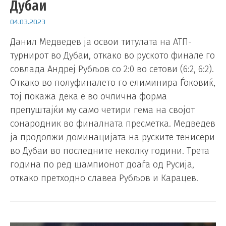
Дубаи
04.03.2023
Данил Медведев ја освои титулата на АТП-
турнирот во Дубаи, откако во руското финале го
совлада Андреј Рубљов со 2:0 во сетови (6:2, 6:2).
Откако во полуфиналето го елиминира Ѓоковиќ,
тој покажа дека е во очлична форма
препуштајќи му само четири гема на својот
сонародник во финалната пресметка. Медведев
ја продолжи доминацијата на руските тенисери
во Дубаи во последните неколку години. Трета
година по ред шампионот доаѓа од Русија,
откако претходно славеа Рубљов и Карацев.