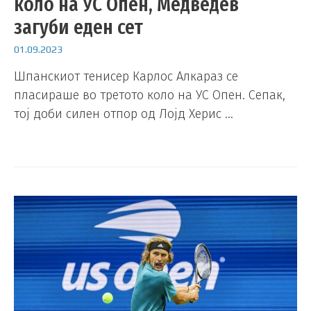
коло на УС Опен, Медведев
загуби еден сет
01.09.2023
Шпанскиот тенисер Карлос Алкараз се
пласираше во третото коло на УС Опен. Сепак,
тој доби силен отпор од Лојд Херис …