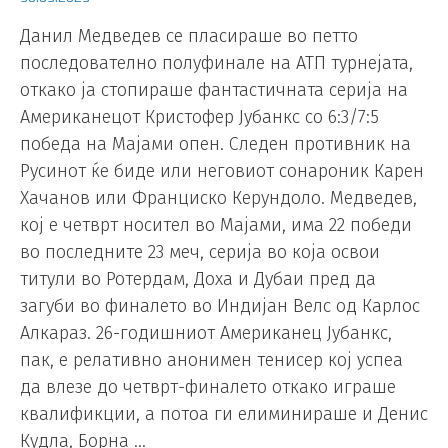
Данил Медведев се пласираше во петто
последователно полуфинале на АТП турнејата,
откако ја стопираше фантастичната серија на
Американецот Кристофер Јубанкс со 6:3/7:5
победа на Мајами опен. Следен противник на
Русинот ќе биде или неговиот сонароник Карен
Хачанов или Франциско Керундоло. Медведев,
кој е четврт носител во Мајами, има 22 победи
во последните 23 меч, серија во која освои
титули во Ротердам, Доха и Дубаи пред да
загуби во финалето во Индијан Велс од Карлос
Алкараз. 26-годишниот Американец Јубанкс,
пак, е релативно анонимен тенисер кој успеа
да влезе до четврт-финалето откако играше
квалификции, а потоа ги елиминираше и Денис
Кудла, Борна …