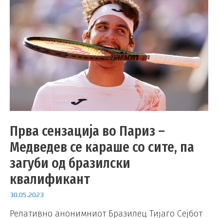
Прва сензација во Париз –
Медведев се караше со сите, па
загуби од бразилски
квалификант
30.05.2023
Релативно анонимниот Бразилец Тијаго Сејбот