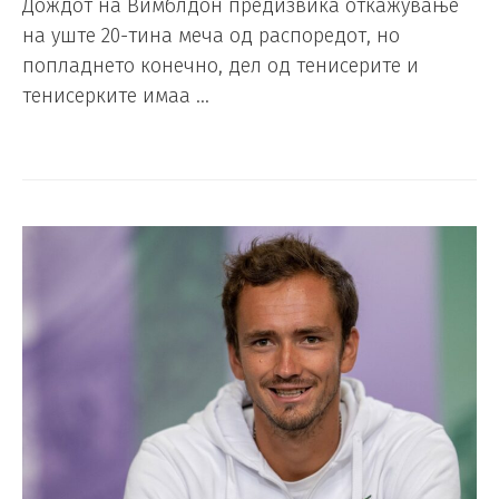
Дождот на Вимблдон предизвика откажување
на уште 20-тина меча од распоредот, но
попладнето конечно, дел од тенисерите и
тенисерките имаа …