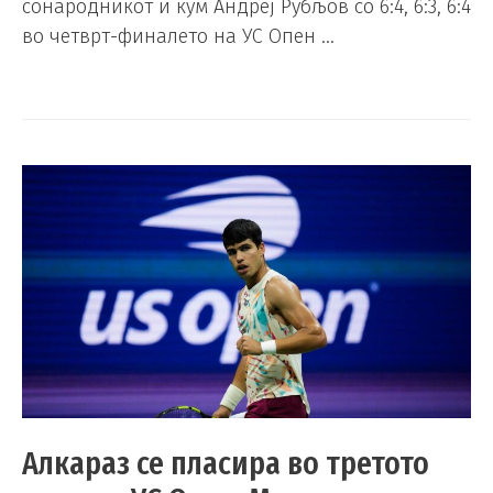
сонародникот и кум Андреј Рубљов со 6:4, 6:3, 6:4
во четврт-финалето на УС Опен …
Алкараз се пласира во третото