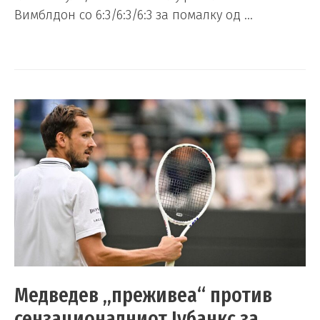
Вимблдон со 6:3/6:3/6:3 за помалку од …
Медведев „преживеа“ против
сензационалниот Јубанкс за