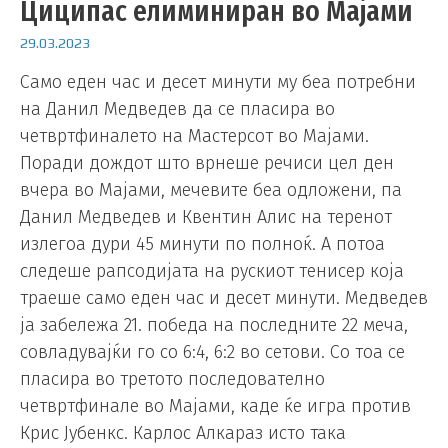
Циципас елиминиран во Мајами
29.03.2023
Само еден час и десет минути му беа потребни
на Данил Медведев да се пласира во
четвртфиналето на Мастерсот во Мајами.
Поради дождот што врнеше речиси цел ден
вчера во Мајами, мечевите беа одложени, па
Данил Медведев и Квентин Алис на теренот
излегоа дури 45 минути по полноќ. А потоа
следеше рапсодијата на рускиот тенисер која
траеше само еден час и десет минути. Медведев
ја забележа 21. победа на последните 22 меча,
совладувајќи го со 6:4, 6:2 во сетови. Со тоа се
пласира во третото последователно
четвртфинале во Мајами, каде ќе игра против
Крис Јубенкс. Карлос Алкараз исто така