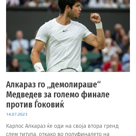
Алкараз го „демолираше“
Медведев за големо финале
против Ѓоковиќ
14.07.2023
Карлос Алкараз ќе оди на своја втора гренд
слем титула, откако во полуфиналето на