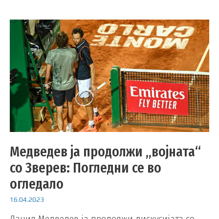
Медведев ја продолжи „војната“
со Зверев: Погледни се во
огледало
16.04.2023
Данил Медведев ја продолжи дискусијата со