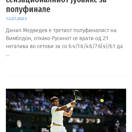
полуфинале
12.07.2023
Данил Медведев е третиот полуфиналист на
Вимблдон, откако Русинот се врати од 2:1
негатива во сетови за со 6:4/1:6/4:6/7:6(4)/6:1 да
…