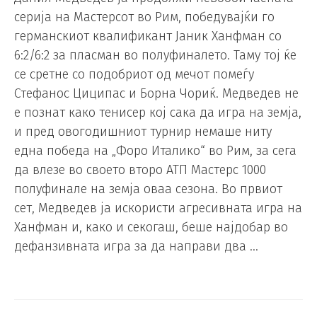
серија на Мастерсот во Рим, победувајќи го
германскиот квалификант Јаник Ханфман со
6:2/6:2 за пласман во полуфиналето. Таму тој ќе
се сретне со подобриот од мечот помеѓу
Стефанос Циципас и Борна Чориќ. Медведев не
е познат како тенисер кој сака да игра на земја,
и пред овогодишниот турнир немаше ниту
една победа на „Форо Италико“ во Рим, за сега
да влезе во своето второ АТП Мастерс 1000
полуфинале на земја оваа сезона. Во првиот
сет, Медведев ја искористи агресивната игра на
Ханфман и, како и секогаш, беше најдобар во
дефанзивната игра за да направи два …