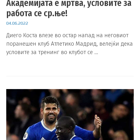
Академијата е мртва, условите за
работа се ср.ње!
04.06.2022
Диего Коста влезе во остар напад на неговиот
поранешен клуб Атлетико Мадрид, велејќи дека
условите за тренинг во клубот се …