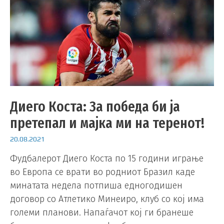
Диего Коста: За победа би ја
претепал и мајка ми на теренот!
20.08.2021
Фудбалерот Диего Коста по 15 години играње
во Европа се врати во родниот Бразил каде
минатата недела потпиша едногодишен
договор со Атлетико Минеиро, клуб со кој има
големи планови. Напаѓачот кој ги бранеше