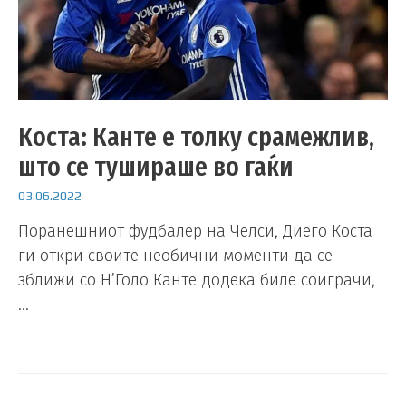
Коста: Канте е толку срамежлив,
што се тушираше во гаќи
03.06.2022
Поранешниот фудбалер на Челси, Диего Коста
ги откри своите необични моменти да се
зближи со Н’Голо Канте додека биле соиграчи,
…