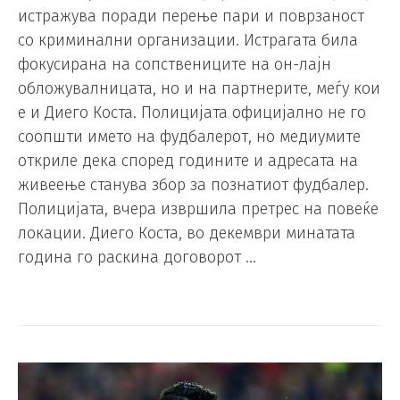
истражува поради перење пари и поврзаност
со криминални организации. Истрагата била
фокусирана на сопствениците на он-лајн
обложувалницата, но и на партнерите, меѓу кои
е и Диего Коста. Полицијата официјално не го
соопшти името на фудбалерот, но медиумите
откриле дека според годините и адресата на
живеење станува збор за познатиот фудбалер.
Полицијата, вчера извршила претрес на повеќе
локации. Диего Коста, во декември минатата
година го раскина договорот …