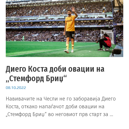
Диего Коста доби овации на
„Стемфорд Бриџ“
08.10.2022
Навивачите на Чесли не го заборавија Диего
Коста, откако напаѓачот доби овации на
„Стемфорд Бриџ“ во неговиот прв старт за …