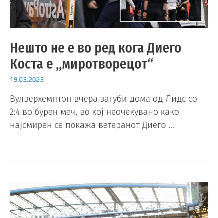
Нешто не е во ред кога Диего
Коста е „миротворецот“
19.03.2023
Вулверхемптон вчера загуби дома од Лидс со
2:4 во бурен меч, во кој неочекувано како
најсмирен се покажа ветеранот Диего …