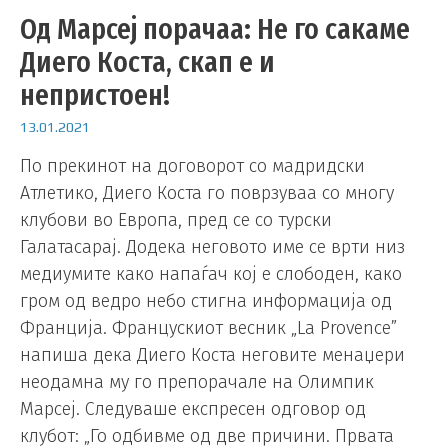
Од Марсеј порачаа: Не го сакаме
Диего Коста, скап е и
непристоен!
13.01.2021
По прекинот на договорот со мадридски
Атлетико, Диего Коста го поврзуваа со многу
клубови во Европа, пред се со турски
Галатасарај. Додека неговото име се врти низ
медиумите како напаѓач кој е слободен, како
гром од ведро небо стигна информација од
Франција. Францускиот весник „La Provence”
напиша дека Диего Коста неговите менаџери
неодамна му го препорачале на Олимпик
Марсеј. Следуваше експресен одговор од
клубот: „Го одбивме од две причини. Првата