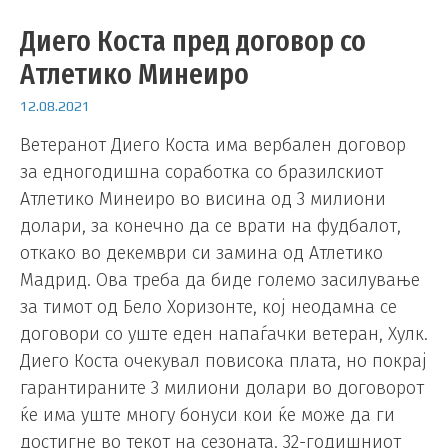
Диего Коста пред договор со
Атлетико Минеиро
12.08.2021
Ветеранот Диего Коста има вербален договор
за едногодишна соработка со бразилскиот
Атлетико Минеиро во висина од 3 милиони
долари, за конечно да се врати на фудбалот,
откако во декември си замина од Атлетико
Мадрид. Ова треба да биде големо засилување
за тимот од Бело Хоризонте, кој неодамна се
договори со уште еден напаѓачки ветеран, Хулк.
Диего Коста очекувал повисока плата, но покрај
гарантираните 3 милиони долари во договорот
ќе има уште многу бонуси кои ќе може да ги
достигне во текот на сезоната. 32-годишниот