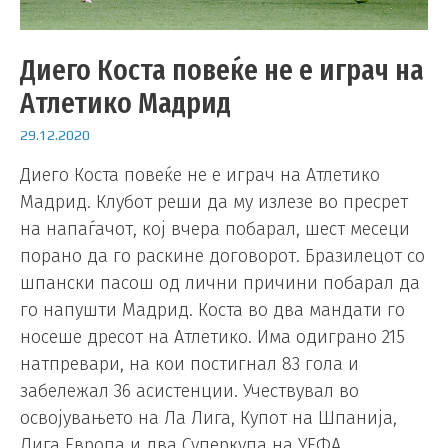
Диего Коста повеќе не е играч на
Атлетико Мадрид
29.12.2020
Диего Коста повеќе не е играч на Атлетико
Мадрид. Клубот реши да му излезе во пресрет
на напаѓачот, кој вчера побарал, шест месеци
порано да го раскине договорот. Бразилецот со
шпански пасош од лични причини побарал да
го напушти Мадрид. Коста во два мандати го
носеше дресот на Атлетико. Има одиграно 215
натпревари, на кои постигнал 83 гола и
забележал 36 асистенции. Учествувал во
освојувањето на Ла Лига, Купот на Шпанија,
Лига Европа и два Суперкупа на УЕФА.