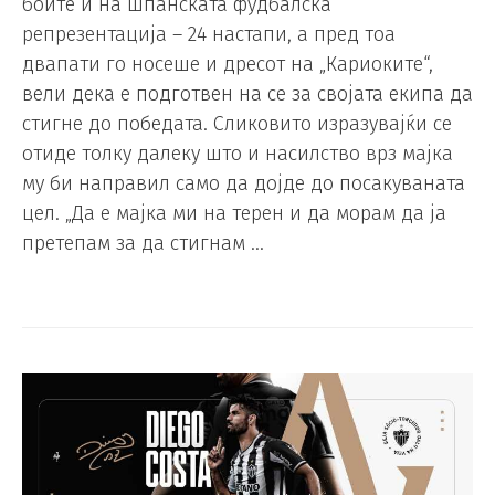
боите и на шпанската фудбалска
репрезентација – 24 настапи, а пред тоа
двапати го носеше и дресот на „Кариоките“,
вели дека е подготвен на се за својата екипа да
стигне до победата. Сликовито изразувајќи се
отиде толку далеку што и насилство врз мајка
му би направил само да дојде до посакуваната
цел. „Да е мајка ми на терен и да морам да ја
претепам за да стигнам …