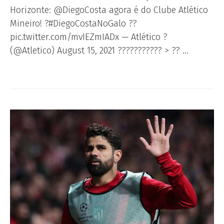
Horizonte: @DiegoCosta agora é do Clube Atlético
Mineiro! ?#DiegoCostaNoGalo ??️
pic.twitter.com/mvIEZmIADx — Atlético ?
(@Atletico) August 15, 2021 ??????????? > ??️ …