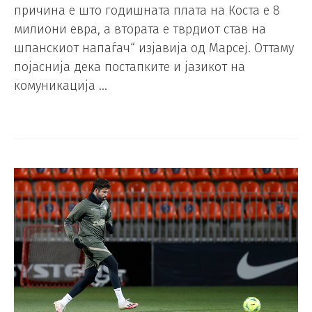
причина е што годишната плата на Коста е 8
милиони евра, а втората е тврдиот став на
шпанскиот напаѓач“ изјавија од Марсеј. Оттаму
појаснија дека постапките и јазикот на
комуникација …