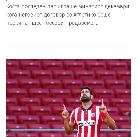
Коста последен пат играше минатиот декември,
кога неговиот договор со Атлетико беше
прекинат шест месеци предвреме. …