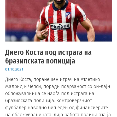
Диего Коста под истрага на
бразилската полиција
01.10.2021
Диего Коста, поранешен играч на Атлетико
Мадрид и Челси, поради поврзаност со он-лајн
обложувалница се наоѓа под истрага на
бразилската полиција. Контроверзниот
фудбалер наводно бил еден од финансиерите
на обложувалницата, лија работа полицијата ја