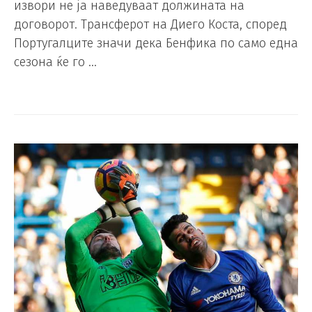
извори не ја наведуваат должината на
договорот. Трансферот на Диего Коста, според
Португалците значи дека Бенфика по само една
сезона ќе го …