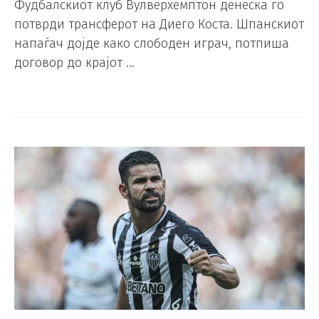
Фудбалскиот клуб Вулверхемптон денеска го
потврди трансферот на Диего Коста. Шпанскиот
напаѓач дојде како слободен играч, потпиша
договор до крајот …