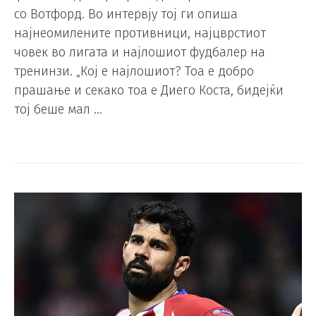
со Вотфорд. Во интервју тој ги опиша
најнеомилените противници, најцврстиот
човек во лигата и најлошиот фудбалер на
тренинзи. „Кој е најлошиот? Тоа е добро
прашање и секако тоа е Диего Коста, бидејќи
тој беше мал …