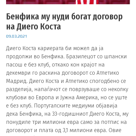
Бенфика му нуди богат договор
на Диего Коста
09.03.2021
Диего Коста кариерата би можел да ја
продолжи во Бенфика. Бразилецот со шпански
пасош е без клуб, откако кон крајот на
декември го раскина договорот со Атлетико
Мадрид. Диего Коста и Атлетико спогодбено се
разделија, напаѓачот се поврзуваше со неколку
клубови во Европа и Јужна Америка, но се уште
е без клуб. Португалските медиуми објавија
дека Бенфика, на 33-годишниот Диего Коста, му
понудиле три милиони евра само за потпис на
договорот и плата од 3,1 милиони евра. Овие