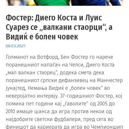
Фостер: Диего Коста и Луис
Суарез се „валкани стаорци“, а
Видиќ е болен човек
08.03.2021
Голманот на Вотфорд, Бен Фостер го нарече
поранешниот напаѓач на Челси, Диего Коста
„мал валкан стаорец“, додека смета дека
поранешниот српски дефанзивец на Манчестер
јунајтед, Немања Видиќ е „болен човек“ во
неверојатно интервју. 37-годишниот Фостер, кој
помина пет години кај „ѓаволите“ од 2005 до
2010 имаше шанса да игра против некои од
најдобрите светски фудбалери, пред сега во
финишот да кариерата да игра во Чемпионшип