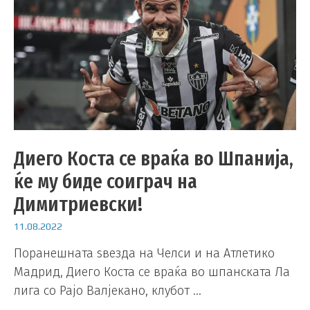
Диего Коста се враќа во Шпанија,
ќе му биде соиграч на
Димитриевски!
11.08.2022
Поранешната ѕвезда на Челси и на Атлетико
Мадрид, Диего Коста се враќа во шпанската Ла
лига со Рајо Валјекано, клубот …