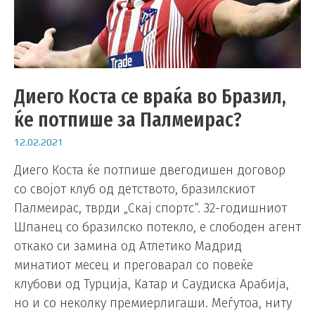
Диего Коста се враќа во Бразил,
ќе потпише за Палмеирас?
12.02.2021
Диего Коста ќе потпише двегодишен договор
со својот клуб од детството, бразилскиот
Палмеирас, тврди „Скај спортс“. 32-годишниот
Шпанец со бразилско потекло, е слободен агент
откако си замина од Атлетико Мадрид
минатиот месец и преговарал со повеќе
клубови од Турција, Катар и Саудиска Арабија,
но и со неколку премиерлигаши. Меѓутоа, ниту