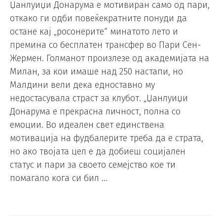
Џанлуиџи Донарума е мотивиран само од пари,
откако ги одби повеќекратните понуди да
остане кај „росонерите“ минатото лето и
премина со бесплатен трансфер во Пари Сен-
Жермен. Голманот произлезе од академијата на
Милан, за кои имаше над 250 настапи, но
Малдини вели дека едноставно му
недостасувала страст за клубот. „Џанлуиџи
Донарума е прекрасна личност, полна со
емоции. Во идеален свет единствена
мотивација на фудбалерите треба да е страта,
но ако твојата цел е да добиеш социјален
статус и пари за своето семејство кое ти
помагало кога си бил …