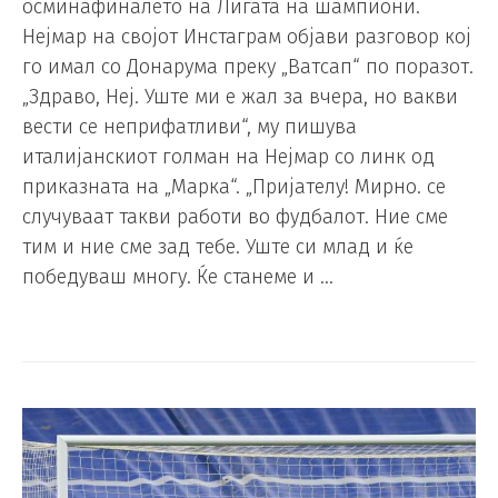
осминафиналето на Лигата на шампиони.
Нејмар на својот Инстаграм објави разговор кој
го имал со Донарума преку „Ватсап“ по поразот.
„Здраво, Неј. Уште ми е жал за вчера, но вакви
вести се неприфатливи“, му пишува
италијанскиот голман на Нејмар со линк од
приказната на „Марка“. „Пријателу! Мирно. се
случуваат такви работи во фудбалот. Ние сме
тим и ние сме зад тебе. Уште си млад и ќе
победуваш многу. Ќе станеме и …