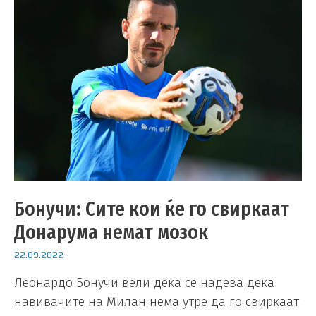
Бонучи: Сите кои ќе го свиркаат
Донарума немат мозок
22.09.2022
Леонардо Бонучи вели дека се надева дека
навивачите на Милан нема утре да го свиркаат