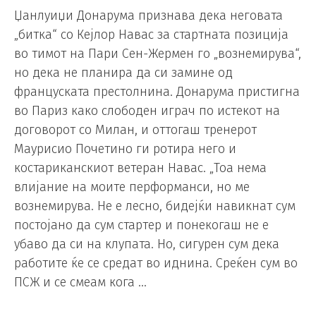
Џанлуиџи Донарума признава дека неговата
„битка“ со Кејлор Навас за стартната позиција
во тимот на Пари Сен-Жермен го „вознемирува“,
но дека не планира да си замине од
француската престолнина. Донарума пристигна
во Париз како слободен играч по истекот на
договорот со Милан, и оттогаш тренерот
Маурисио Почетино ги ротира него и
костариканскиот ветеран Навас. „Тоа нема
влијание на моите перформанси, но ме
вознемирува. Не е лесно, бидејќи навикнат сум
постојано да сум стартер и понекогаш не е
убаво да си на клупата. Но, сигурен сум дека
работите ќе се средат во иднина. Среќен сум во
ПСЖ и се смеам кога …