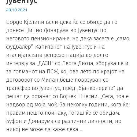
Јувентус
28.10.2021
Џорџо Кјелини вели дека ќе се обиде да го
донесе Џиџио Донарума во Јувентус по
неговото пензионирање, но дека засега е „само
фудбалер“. Капитенот на Јувентус и на
италијанската репрезентација во долго
интервју за „ДАЗН“ со Леота Диота, зборуваше и
за голманот на ПСЖ, кој ова лето по крајот на
договорот со Милан беше поврзуван со
трансфер во Јувентус, пред „бјанконерите“ да
решат да останат со Војчех Шчесни. „Сега, тоа е
надвор од моја моќ. За неколку години, кога ќе
правам нешто поинаку, тогаш ќе се обидам.
Буфон и Донарума се различни личности, но
никој не може да каже дека …