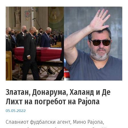
Златан, Донарума, Халанд и Де
Лихт на погребот на Рајола
05.05.2022
Славниот фудбалски агент, Мино Рајола,