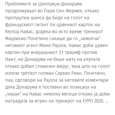
Проблемите за Џанлуиџи Донарума
продолжуваат во Пари Сен-Жермен, откако
пропуштиа шанса да биде на голот на
францускиот гигант по црвениот картон на
Кејлор Навас, додека во исто време тренерот
Маурисио Почетино сакаше да го „замолчи“
неговиот агент Мино Рајола. Навас доби црвен
картон при вчерашниот 3:1 триумф против
Нант, но Донарума не беше ниту на клупата
откако добил стомачен вирус, така што на голот
излезе третиот голман Серхио Рико. Почетино,
пак, одговори на Рајола за неговите коментари
дека Донарума е поставен во позиција на
„чирак“ на Навас неколку месеци откако ја доби
наградата за играч на турнирот на ЕУРО 2020, …