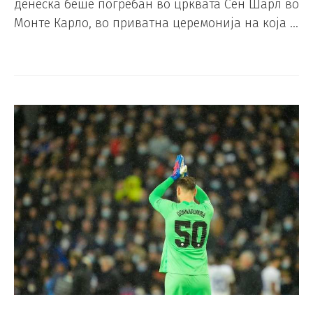
денеска беше погребан во црквата Сен Шарл во
Монте Карло, во приватна церемонија на која …