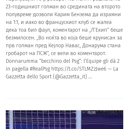
23-годишниот голман во средината на второто
полувреме дозволи Карим Бензема да израмни
на 1:1, и иако во францускиот клуб се жалеа
дека тоа бил фаул, коментарот на „Л’Екип“ беше
безмилосен. „Во ноќта во која беше крунисан за
прв голман пред Кејлор Навас, Донарума стана
гробарот на ПСЖ“, се вели во коментарот.
Donnarumma “becchino del Psg”: l’Equipe gli dà 2
in pagella #RealPsg https://t.co/STLMZzJwe6 — La
Gazzetta dello Sport (@Gazzetta_it) …