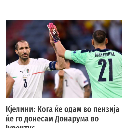
Кјелини: Кога ќе одам во пензија
ќе го донесам Донарума во