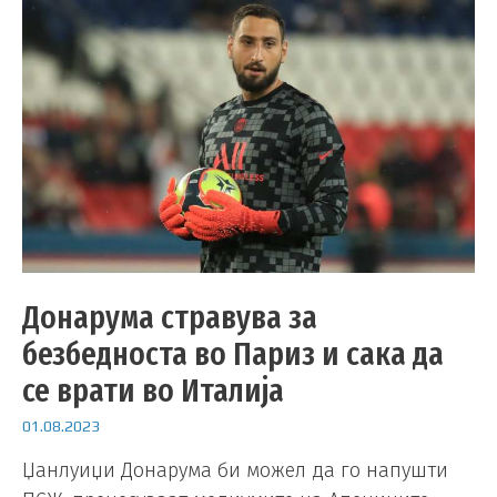
Донарума стравува за
безбедноста во Париз и сака да
се врати во Италија
01.08.2023
Џанлуиџи Донарума би можел да го напушти