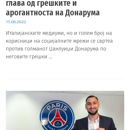
глава од грешките и
арогантноста на Донарума
15.06.2022
Италијанските медиуми, но и голем број на
корисници на социјалните мрежи се свртеа
против голманот Џанлуиџи Донарума по
неговите грешки …