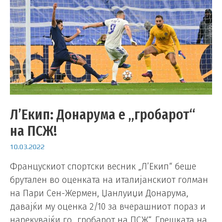
Л’Екип: Донарума е „гробарот“
на ПСЖ!
10.03.2022
Францускиот спортски весник „Л’Екип“ беше
брутален во оценката на италијанскиот голман
на Пари Сен-Жермен, Џанлуиџи Донарума,
давајќи му оценка 2/10 за вчерашниот пораз и
нарекувајќи го „гробарот на ПСЖ“. Грешката на