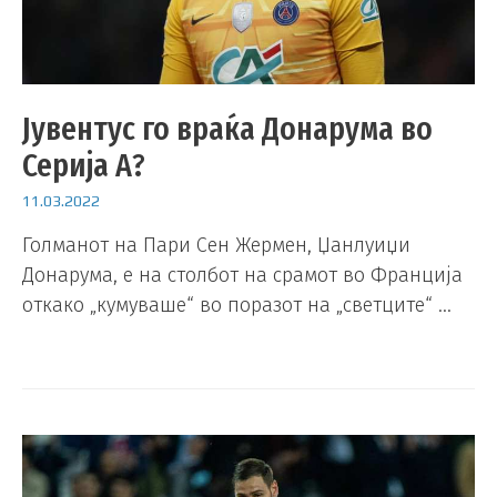
Јувентус го враќа Донарума во
Серија А?
11.03.2022
Голманот на Пари Сен Жермен, Џанлуиџи
Донарума, е на столбот на срамот во Франција
откако „кумуваше“ во поразот на „светците“ …