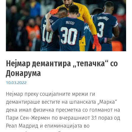
Нејмар демантира „тепачка“ со
Донарума
10.03.2022
Нејмар преку социјалните мрежи ги
демантираше вестите на шпанската „Марка“
дека имал физичка пресметка со голманот на
Пари Сен-Жермен по вчерашниот 3:1 пораз од
Реал Мадрид и елиминацијата во