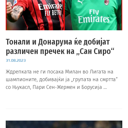
Тонали и Донарума ќе добијат
различен пречек на „Сан Сиро“
31.08.2023
Ждрепката не ги посака Милан во Лигата на
шампионите, добивајќи ја „групата на смртта“
со Њукасл, Пари Сен-Жермен и Борусија …