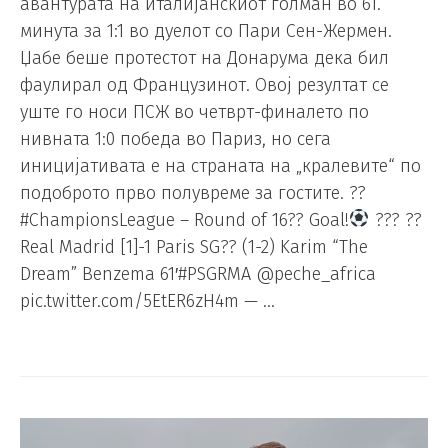
авантурата на италијанскиот голман во 61.
минута за 1:1 во дуелот со Пари Сен-Жермен.
Џабе беше протестот на Донарума дека бил
фаулирал од Французинот. Овој резултат се
уште го носи ПСЖ во четврт-финалето по
нивната 1:0 победа во Париз, но сега
иницијативата е на страната на „кралевите“ по
подоброто прво полувреме за гостите. ??
#ChampionsLeague – Round of 16?? Goal!
??? ??
Real Madrid [1]-1 Paris SG?? (1-2) Karim “The
Dream” Benzema 61′#PSGRMA @peche_africa
pic.twitter.com/5EtER6zH4m — …