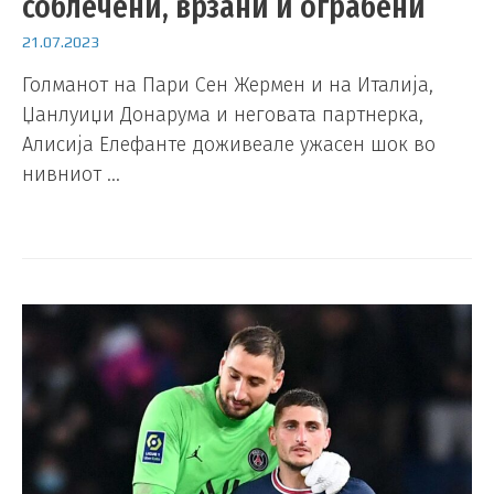
соблечени, врзани и ограбени
21.07.2023
Голманот на Пари Сен Жермен и на Италија,
Џанлуиџи Донарума и неговата партнерка,
Алисија Елефанте доживеале ужасен шок во
нивниот …