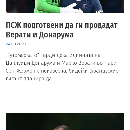
ПСЖ подготвени да ги продадат
Верати и Донарума
24.03.2023
„Тутомеркато“ тврди дека иднината на
Џанлуиџи Донарума и Марко Верати во Пари
Сен-Жермен е неизвесна, бидејќи францускиот
гигант планира да …