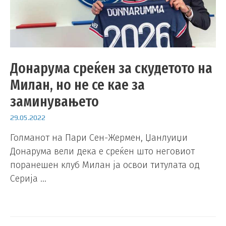
Донарума среќен за скудетото на
Милан, но не се кае за
заминувањето
29.05.2022
Голманот на Пари Сен-Жермен, Џанлуиџи
Донарума вели дека е среќен што неговиот
поранешен клуб Милан ја освои титулата од
Серија …