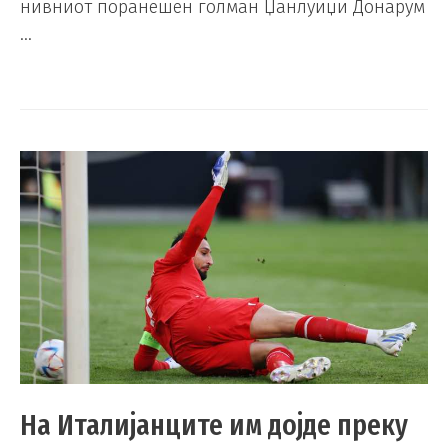
нивниот поранешен голман Џанлуиџи Донарум
…
На Италијанците им дојде преку