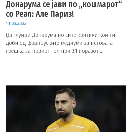
Донарума се јави по „кошмарот“
со Реал: Але Париз!
11.03.2022
Џанлуиџи Донарума по сите критики кои ги
доби од француските медиуми за неговата
грешка за првиот гол при 3:1 поразот …