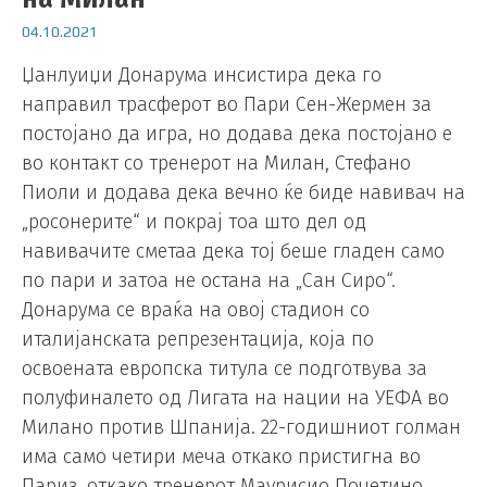
04.10.2021
Џанлуиџи Донарума инсистира дека го
направил трасферот во Пари Сен-Жермен за
постојано да игра, но додава дека постојано е
во контакт со тренерот на Милан, Стефано
Пиоли и додава дека вечно ќе биде навивач на
„росонерите“ и покрај тоа што дел од
навивачите сметаа дека тој беше гладен само
по пари и затоа не остана на „Сан Сиро“.
Донарума се враќа на овој стадион со
италијанската репрезентација, која по
освоената европска титула се подготвува за
полуфиналето од Лигата на нации на УЕФА во
Милано против Шпанија. 22-годишниот голман
има само четири меча откако пристигна во
Париз, откако тренерот Маурисио Почетино …