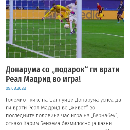
Донарума со „подарок“ ги врати
Реал Мадрид во игра!
09.03.2022
Големиот кикс на Џанлуиџи Донарума успеа да
ги врати Реал Мадрид во „живот“ во
последните половина час игра на „Бернабеу“,
откако Карим Бензема безмилосно ја казни