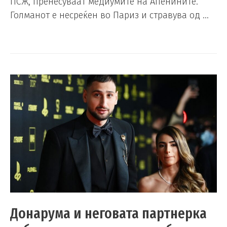
ПСЖ, пренесуваат медиумите на Апенините.
Голманот е несреќен во Париз и стравува од …
Донарума и неговата партнерка