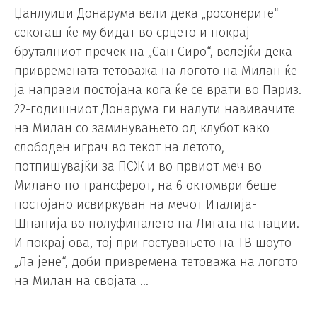
Џанлуиџи Донарума вели дека „росонерите“
секогаш ќе му бидат во срцето и покрај
бруталниот пречек на „Сан Сиро“, велејќи дека
привремената тетоважа на логото на Милан ќе
ја направи постојана кога ќе се врати во Париз.
22-годишниот Донарума ги налути навивачите
на Милан со заминувањето од клубот како
слободен играч во текот на летото,
потпишувајќи за ПСЖ и во првиот меч во
Милано по трансферот, на 6 октомври беше
постојано исвиркуван на мечот Италија-
Шпанија во полуфиналето на Лигата на нации.
И покрај ова, тој при гостувањето на ТВ шоуто
„Ла јене“, доби привремена тетоважа на логото
на Милан на својата …