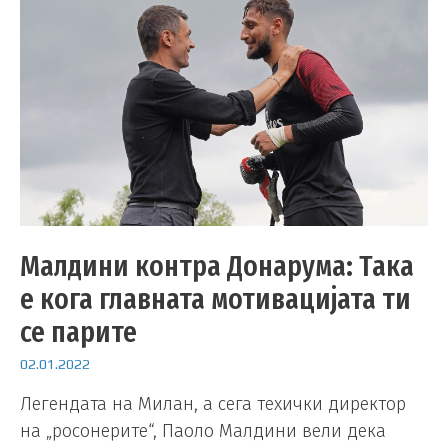
Малдини контра Донарума: Така
е кога главната мотивацијата ти
се парите
02.01.2022
Легендата на Милан, а сега техички директор
на „росонерите“, Паоло Малдини вели дека