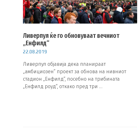
Ливерпул ќе го обновуваат вечниот
„Енфилд“
22.08.2019
Ливерпул објавија дека планираат
„амбициозен“ проект за обнова на нивниот
стадион „Енфилд“, посебно на трибината
„Енфилд роуд“, откако пред три …