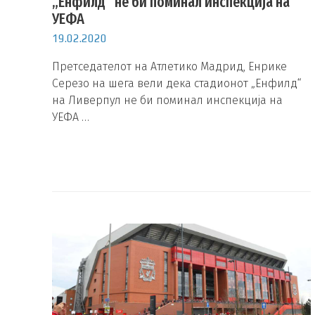
„Енфилд“ не би поминал инспекција на
УЕФА
19.02.2020
Претседателот на Атлетико Мадрид, Енрике
Серезо на шега вели дека стадионот „Енфилд“
на Ливерпул не би поминал инспекција на
УЕФА …