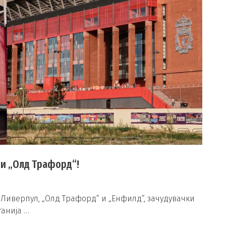
 и „Олд Трафорд“!
 Ливерпул, „Олд Трафорд“ и „Енфилд“, зачудувачки
танија …