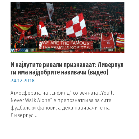
И најлутите ривали признаваат: Ливерпул
ги има најдобрите навивачи (видео)
24.12.2018
Атмосферата на „Енфилд“ со вечната „You’ll
Never Walk Alone“ е препознатлива за сите
фудбалски фанови, а дека навивачите на
Ливерпул …