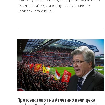
на „Енфилд“ кај Ливерпул со пуштање на
навивачката химна …
Претседателот на Атлетико вели дека