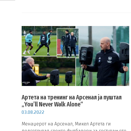
Артета на тренинг на Арсенал ја пуштал
„You’ll Never Walk Alone“
03.08.2022
Менаџерот на Арсенал, Микел Артета ги
подготвувал своите фудбалери за гостувањето