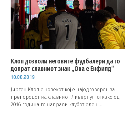
Клоп дозволи неговите фудбалери да го
допрат славниот знак „Ова е Енфилд“
10.08.2019
Јирген Клоп е човекот кој е најодговорен за
препородот на славниот Ливерпул, откако од
2016 година го направи клубот еден …