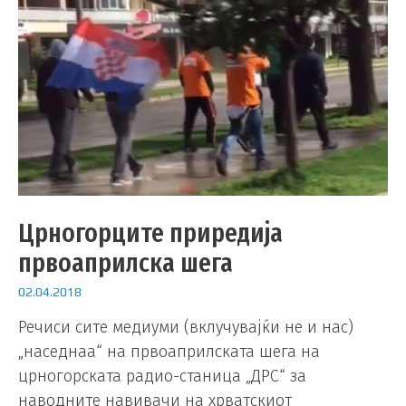
Црногорците приредија
првоаприлска шега
02.04.2018
Речиси сите медиуми (вклучувајќи не и нас)
„наседнаа“ на првоаприлската шега на
црногорската радио-станица „ДРС“ за
наводните навивачи на хрватскиот