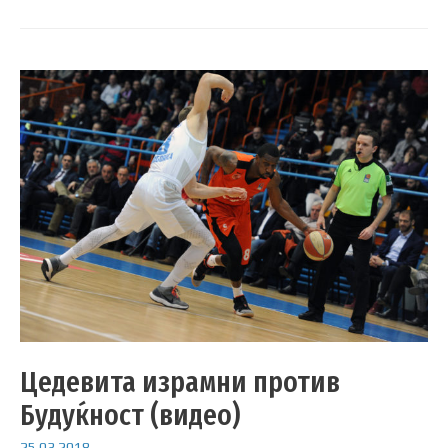
Цедевита израмни против
Будуќност (видео)
25.03.2018