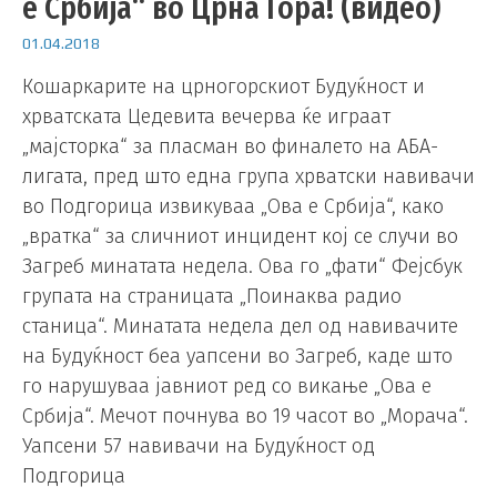
е Србија“ во Црна Гора! (видео)
01.04.2018
Кошаркарите на црногорскиот Будуќност и
хрватската Цедевита вечерва ќе играат
„мајсторка“ за пласман во финалето на АБА-
лигата, пред што една група хрватски навивачи
во Подгорица извикуваа „Ова е Србија“, како
„вратка“ за сличниот инцидент кој се случи во
Загреб минатата недела. Ова го „фати“ Фејсбук
групата на страницата „Поинаква радио
станица“. Минатата недела дел од навивачите
на Будуќност беа уапсени во Загреб, каде што
го нарушуваа јавниот ред со викање „Ова е
Србија“. Мечот почнува во 19 часот во „Морача“.
Уапсени 57 навивачи на Будуќност од
Подгорица