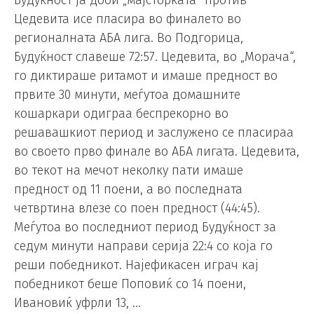
Будуќност ја доби „мајсторката“ против
Цедевита исе пласира во финалето во
регионалната АБА лига. Во Подгорица,
Будуќност славеше 72:57. Цедевита, во „Морача“,
го диктираше ритамот и имаше предност во
првите 30 минути, меѓутоа домашните
кошаркари одиграа беспрекорно во
решавашкиот период и заслужено се пласираа
во своето прво финале во АБА лигата. Цедевита,
во текот на мечот неколку пати имаше
предност од 11 поени, а во последната
четвртина влезе со поен предност (44:45).
Меѓутоа во последниот период Будуќност за
седум минути направи серија 22:4 со која го
реши победникот. Најефикасен играч кај
победникот беше Поповиќ со 14 поени,
Ивановиќ уфрли 13, …