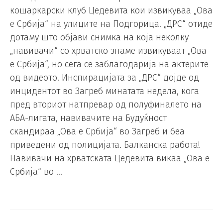
кошаркарски клуб Цедевита кои извикуваа „Ова
е Србија“ на улиците на Подгорица. „ДРС“ отиде
дотаму што објави снимка на која неколку
„навивачи“ со хрватско знаме извикуваат „Ова
е Србија“, но сега се заблагодарија на актерите
од видеото. Инспирацијата за „ДРС“ дојде од
инцидентот во Загреб минатата недела, кога
пред вториот натпревар од полуфиналето на
АБА-лигата, навивачите на Будуќност
скандираа „Ова е Србија“ во Загреб и беа
приведени од полицијата. Балканска работа!
Навивачи на хрватската Цедевита викаа „Ова е
Србија“ во …