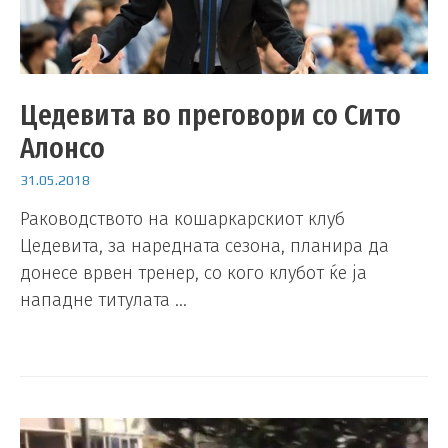
Цедевита во преговори со Сито
Алонсо
31.05.2018
Раководството на кошаркарскиот клуб
Цедевита, за наредната сезона, планира да
донесе врвен тренер, со кого клубот ќе ја
нападне титулата …