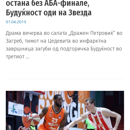
остана без АБА-финале,
Будуќност оди на Звезда
07.04.2019
Драма вечерва во салата „Дражен Петровиќ“ во
Загреб, тимот на Цедевита во инфарктна
завршница загуби од подгоричка Будуќност во
третиот …