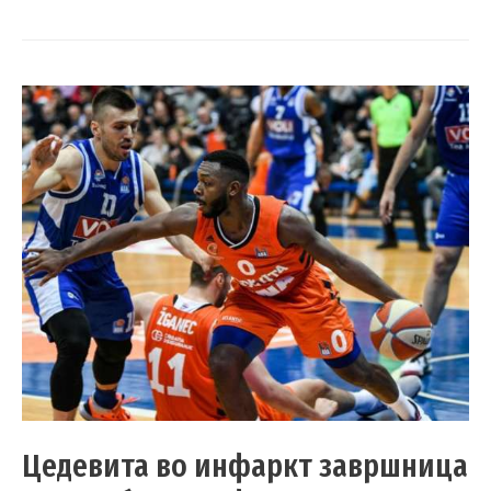
Цедевита во инфаркт завршница