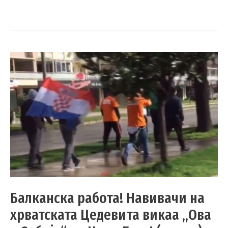
Балканска работа! Навивачи на
хрватската Цедевита викаа „Ова