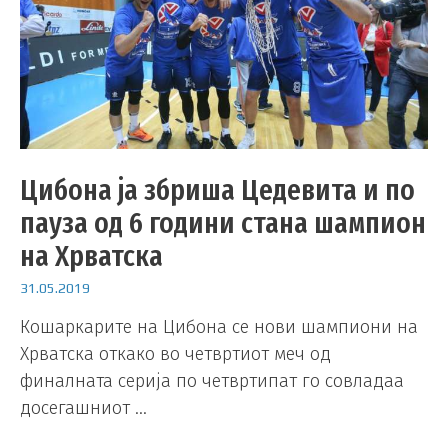
Цибона ја збриша Цедевита и по
пауза од 6 години стана шампион
на Хрватска
31.05.2019
Кошаркарите на Цибона се нови шампиони на
Хрватска откако во четвртиот меч од
финалната серија по четвртипат го совладаа
досегашниот …