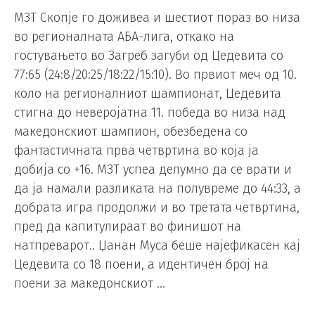
МЗТ Скопје го доживеа и шестиот пораз во низа
во регионалната АБА-лига, откако на
гостувањето во Загреб загуби од Цедевита со
77:65 (24:8/20:25/18:22/15:10). Во првиот меч од 10.
коло на регионалниот шампионат, Цедевита
стигна до неверојатна 11. победа во низа над
македонскиот шампион, обезбедена со
фантастичната прва четвртина во која ја
добија со +16. МЗТ успеа делумно да се врати и
да ја намали разликата на полувреме до 44:33, а
добрата игра продолжи и во третата четвртина,
пред да капитулираат во финишот на
натпреварот.. Џанан Муса беше најефикасен кај
Цедевита со 18 поени, а идентичен број на
поени за македонскиот …