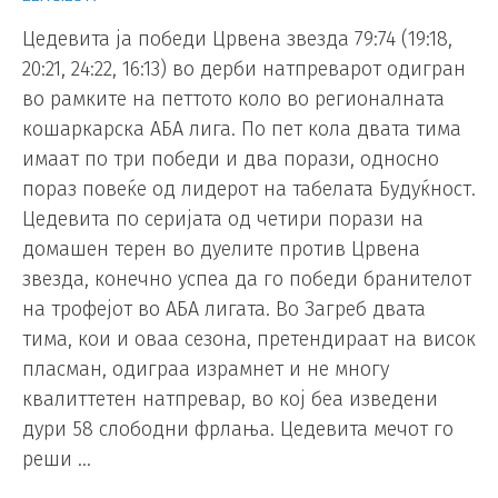
Цедевита ја победи Црвена звезда 79:74 (19:18,
20:21, 24:22, 16:13) во дерби натпреварот одигран
во рамките на петтото коло во регионалната
кошаркарска АБА лига. По пет кола двата тима
имаат по три победи и два порази, односно
пораз повеќе од лидерот на табелата Будуќност.
Цедевита по серијата од четири порази на
домашен терен во дуелите против Црвена
звезда, конечно успеа да го победи бранителот
на трофејот во АБА лигата. Во Загреб двата
тима, кои и оваа сезона, претендираат на висок
пласман, одиграа израмнет и не многу
квалиттетен натпревар, во кој беа изведени
дури 58 слободни фрлања. Цедевита мечот го
реши …