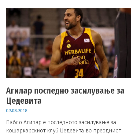
Агилар последно засилување за
Цедевита
02.08.2018
Пабло Агилар е последното засилување за
кошаркарскиот клуб Цедевита во преодниот