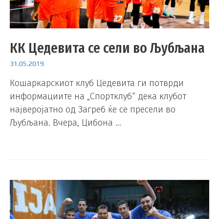
КК Цедевита се сели во Љубљана
31.05.2019
Кошаркарскиот клуб Цедевита ги потврди
информациите на „Спортклуб“ дека клубот
најверојатно од Загреб ќе се пресели во
Љубљана. Вчера, Цибона …