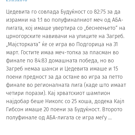
Цедевита го совлада Будуќност со 82:75 за да
израмни на 1:1 во полуфиналниот меч од АБА-
лигата, кој имаше увертира со „беснеењето“ на
црногорските навивачи на улиците на Загреб.
„Мајсторката“ ќе се игра во Подгорица на 31
март. Гостите имаа меч-топка за пласман во
финале по 84:83 домашната победа, но во
Загреб немаа шанси и Цедевита имаше и 15
поени предност за да остане во игра за петто
финале во регионалната лига (каде што имаат
четири порази). Кај хрватскиот шампион
најдобар беше Николс со 25 коша, додека Кајл
Гибсон имаше 20 поени за Будуќност. Второто
полуфинале од АБА-лигата се игра меѓу …