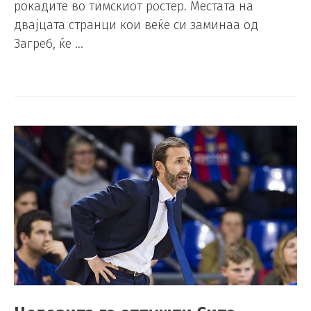
рокадите во тимскиот ростер. Местата на
двајцата странци кои веќе си заминаа од
Загреб, ќе …