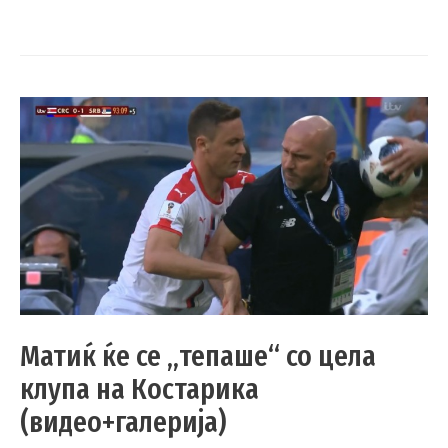
Матиќ ќе се „тепаше“ со цела
клупа на Костарика
(видео+галерија)