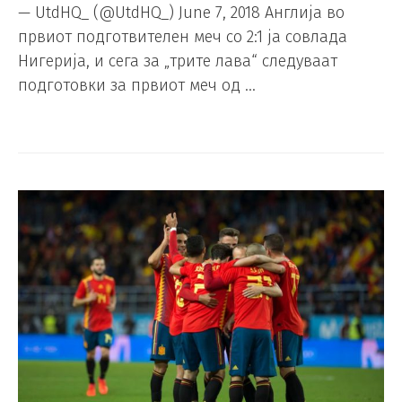
— UtdHQ_ (@UtdHQ_) June 7, 2018 Англија во
првиот подготвителен меч со 2:1 ја совлада
Нигерија, и сега за „трите лава“ следуваат
подготовки за првиот меч од …