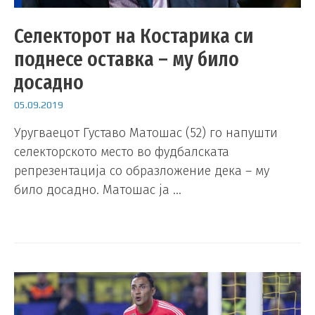
Селекторот на Костарика си
поднесе оставка – му било
досадно
05.09.2019
Уругваецот Густаво Матошас (52) го напушти
селекторското место во фудбалската
репрезентација со образложение дека – му
било досадно. Матошас ја …