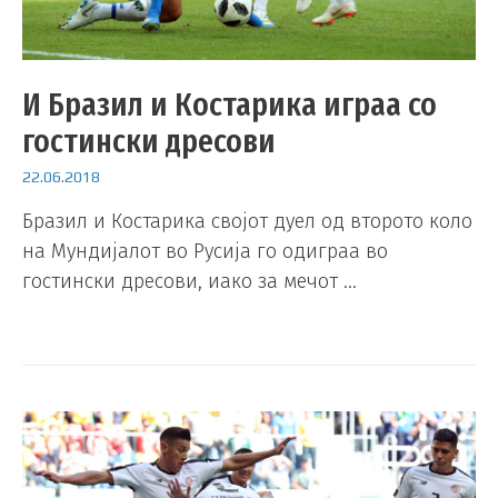
И Бразил и Костарика играа со
гостински дресови
22.06.2018
Бразил и Костарика својот дуел од второто коло
на Мундијалот во Русија го одиграа во
гостински дресови, иако за мечот …