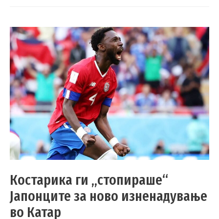
Костарика ги „стопираше“
Јапонците за ново изненадување
во Катар