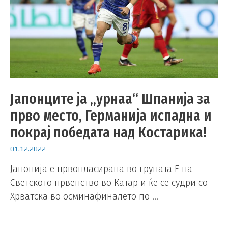
Јапонците ја „урнаа“ Шпанија за
прво место, Германија испадна и
покрај победата над Костарика!
01.12.2022
Јапонија е првопласирана во групата Е на
Светското првенство во Катар и ќе се судри со
Хрватска во осминафиналето по …