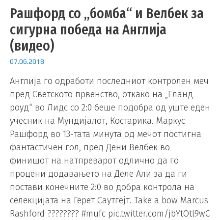
Рашфорд со „бомба“ и Велбек за
сигурна победа на Англија
(видео)
07.06.2018
Англија го одработи последниот контролен меч
пред Светското првенство, откако на „Еланд
роуд“ во Лидс со 2:0 беше подобра од уште еден
учесник на Мундијалот, Костарика. Маркус
Рашфорд во 13-тата минута од мечот постигна
фантастичен гол, пред Дени Велбек во
финишот на натпреварот одлично да го
процени додавањето на Деле Али за да ги
постави конечните 2:0 во добра контрола на
селекцијата на Герет Саутгејт. Take a bow Marcus
Rashford ???????? #mufc pic.twitter.com/jbYtOtl9wC