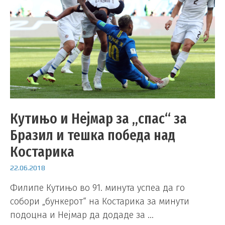
Кутињо и Нејмар за „спас“ за
Бразил и тешка победа над
Костарика
22.06.2018
Филипе Кутињо во 91. минута успеа да го
собори „бункерот“ на Костарика за минути
подоцна и Нејмар да додаде за …