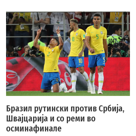
Бразил рутински против Србија,
Швајцарија и со реми во
осминафинале