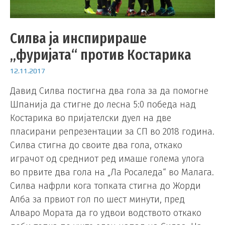
Силва ја инспирираше
„фуријата“ против Костарика
12.11.2017
Давид Силва постигна два гола за да помогне
Шпанија да стигне до лесна 5:0 победа над
Костарика во пријателски дуел на две
пласирани репрезентации за СП во 2018 година.
Силва стигна до своите два гола, откако
играчот од средниот ред имаше голема улога
во првите два гола на „Ла Росаледа“ во Малага.
Силва нафрли кога топката стигна до Жорди
Алба за првиот гол по шест минути, пред
Алваро Мората да го удвои водството откако