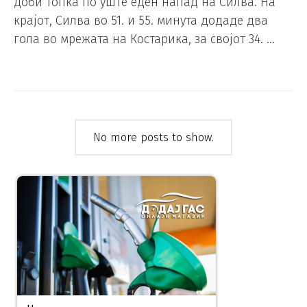
доби топка по уште еден напад на Силва. На
крајот, Силва во 51. и 55. минута додаде два
гола во мрежата на Костарика, за својот 34. …
No more posts to show.