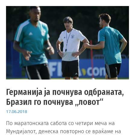
Германија ја почнува одбраната,
Бразил го почнува „ловот“
17.06.2018
По маратонската сабота со четири меча на
Мундијалот, денеска повторно се враќаме на