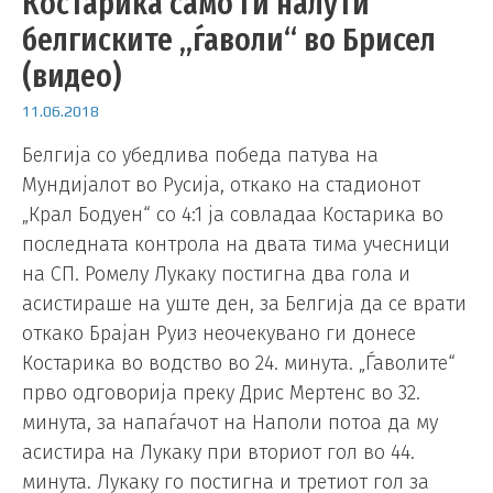
Костарика само ги налути
белгиските „ѓаволи“ во Брисел
(видео)
11.06.2018
Белгија со убедлива победа патува на
Мундијалот во Русија, откако на стадионот
„Крал Бодуен“ со 4:1 ја совладаа Костарика во
последната контрола на двата тима учесници
на СП. Ромелу Лукаку постигна два гола и
асистираше на уште ден, за Белгија да се врати
откако Брајан Руиз неочекувано ги донесе
Костарика во водство во 24. минута. „Ѓаволите“
прво одговорија преку Дрис Мертенс во 32.
минута, за напаѓачот на Наполи потоа да му
асистира на Лукаку при вториот гол во 44.
минута. Лукаку го постигна и третиот гол за