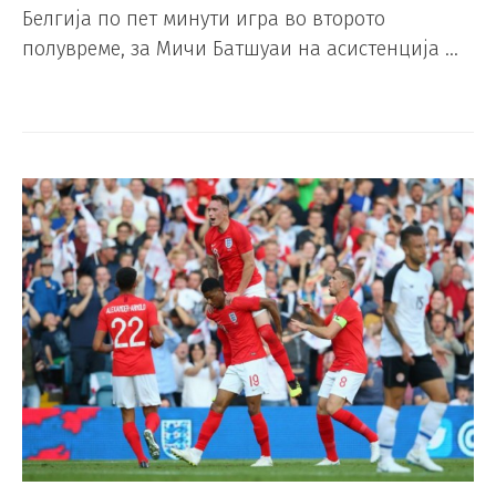
Белгија по пет минути игра во второто
полувреме, за Мичи Батшуаи на асистенција …