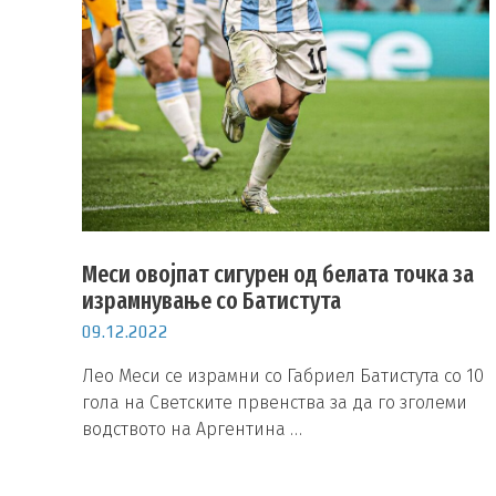
Меси овојпат сигурен од белата точка за
израмнување со Батистута
09.12.2022
Лео Меси се израмни со Габриел Батистута со 10
гола на Светските првенства за да го зголеми
водството на Аргентина …