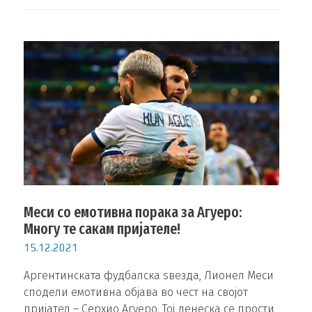
Меси со емотивна порака за Агуеро:
Многу те сакам пријателе!
15.12.2021
Аргентинската фудбалска ѕвезда, Лионел Меси
сподели емотивна објава во чест на својот
пријател – Серхио Агуеро. Тој денеска се прости