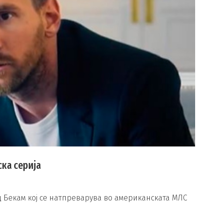
ска серија
д Бекам кој се натпреварува во американската МЛС