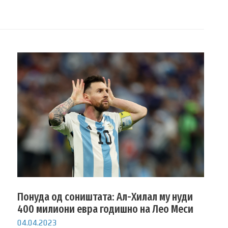
Понуда од соништата: Ал-Хилал му нуди
400 милиони евра годишно на Лео Меси
04.04.2023