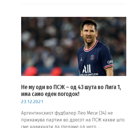
Не му оди во ПСЖ – од 43 шута во Лига 1,
има само еден погодок!
23.12.2021
Аргентинскиот фудбалер Лео Меси (34) не
прикажува партии во дресот на ПСЖ какви што
сме навикнати да гледаме од него, …