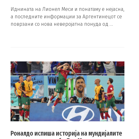
Иднината на Лионел Меси и понатаму е нејасна,
а последните информации за Аргентинецот се
поврзани со нова неверојатна понуда од …
Роналдо испиша историја на мундијалите