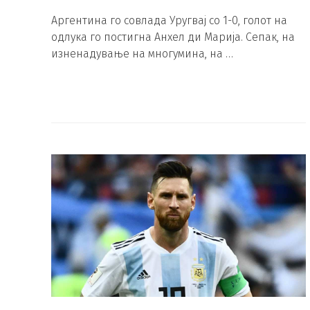
Аргентина го совлада Уругвај со 1-0, голот на
одлука го постигна Анхел ди Марија. Сепак, на
изненадување на многумина, на …