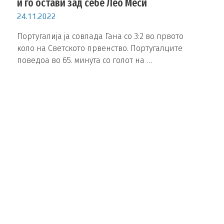
и го остави зад себе Лео Меси
24.11.2022
Португалија ја совлада Гана со 3:2 во првото
коло на Светското првенство. Португалците
поведоа во 65. минута со голот на …