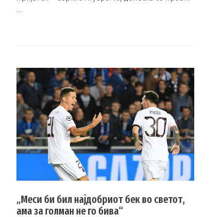
…
„Меси би бил најдобриот бек во светот,
ама за голман не го бива“