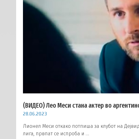
(ВИДЕО) Лео Меси стана актер во аргентин
28.06.2023
Лионел Меси откако потпиша за клубот на Дејви
лига, првпат се испроба и …