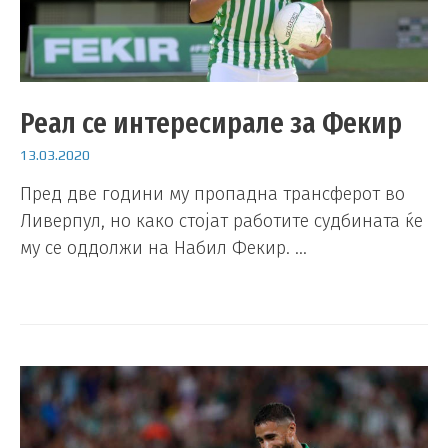
Реал се интересирале за Фекир
13.03.2020
Пред две години му пропадна трансферот во
Ливерпул, но како стојат работите судбината ќе
му се оддолжи на Набил Фекир. …