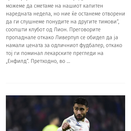
можеме да сметаме на нашиот капитен
наредната недела, но ние ќе останеме отворени
да ги слушнеме понудите на другите тимови“,
соопшти клубот од Лион. Преговорите
пропаднале откако Ливерпул се обидел да ја
намали цената за одличниот фудбалер, откако
тој ги поминал лекарските прегледи на
„Енфилд“. Претходно, во …