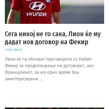
Сега никој не го сака, Лион ќе му
дадат нов договор на Фекир
13.07.2019
Лион ќе ги обноват преговорите со Набил
Фекир за продолжување на договорот, ако
Французинот, за кој едно време беа
заинтересирани …