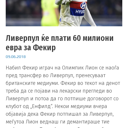
Ливерпул ќе плати 60 милиони
евра за Фекир
09.06.2018
Набил Фекир играч на Олимпик Лион се наоѓа
пред трансфер во Ливерпул, пренесуваат
британските медиуми. Фекир во текот на денот
треба да се појави на лекарски прегледи во
Ливерпул и потоа да го потпише договорот со
клубот од „Енфилд“. Некои медиуми вчера
објавија дека Фекир потпишал за Ливерпул,
меѓутоа Лион веднаш ги демантираше тие