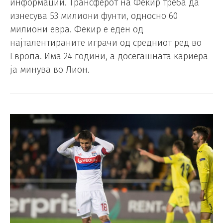
информации. Трансферот на Фекир треба да
изнесува 53 милиони фунти, односно 60
милиони евра. Фекир е еден од
најталентираните играчи од средниот ред во
Европа. Има 24 години, а досегашната кариера
ја минува во Лион.