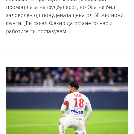
промоцијата на фудбалерот, но Ола не бил
задоволен од понудената цена од 50 милиони
фунти. „Би сакал Фекир да остане со нас и
работите ги поставувам …