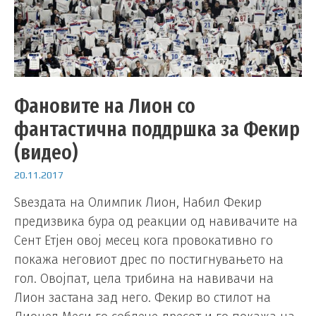
Фановите на Лион со
фантастична поддршка за Фекир
(видео)
20.11.2017
Ѕвездата на Олимпик Лион, Набил Фекир
предизвика бура од реакции од навивачите на
Сент Етјен овој месец кога провокативно го
покажа неговиот дрес по постигнувањето на
гол. Овојпат, цела трибина на навивачи на
Лион застана зад него. Фекир во стилот на