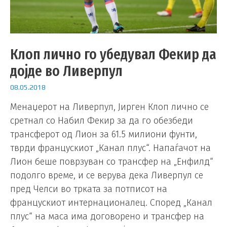
Клоп лично го убедувал Фекир да
дојде во Ливерпул
08.05.2018
Менаџерот на Ливерпул, Јирген Клоп лично се
сретнал со Набил Фекир за да го обезбеди
трансферот од Лион за 61.5 милиони фунти,
тврди францускиот „Канал плус“. Напаѓачот на
Лион беше поврзуван со трансфер на „Енфилд“
подолго време, и се верува дека Ливерпул се
пред Челси во трката за потписот на
францускиот интернационалец. Според „Канал
плус“ на маса има договорено и трансфер на