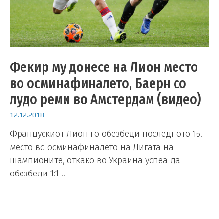
Фекир му донесе на Лион место
во осминафиналето, Баерн со
лудo реми во Амстердам (видео)
12.12.2018
Францускиот Лион го обезбеди последното 16.
место во осминафиналето на Лигата на
шампионите, откако во Украина успеа да
обезбеди 1:1 …