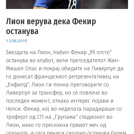
Лион верува дека Фекир
останува
13.08.2018
Ѕвездата на Лион, Набил Фекир „95 отсто“
останува во клубот, вели претседателот Жан-
Мишел Олас и покрај обидите на Ливерпул да
го донесат францускиот репрезентативец на
„Енфилд“. Лион ги почна преговорите со
Ливерпул за трансфер, но се повлече во
последен момент, откако интерес појави и
Челси. Фекир, кој во неделата парадираше со
трофејот од СП на „Групама“ стадионот во
Лион, иако го прескокна првиот меч од
сезоната, и сега речиси сигурно останува барем