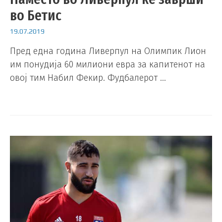
во Бетис
19.07.2019
Пред една година Ливерпул на Олимпик Лион
им понудија 60 милиони евра за капитенот на
овој тим Набил Фекир. Фудбалерот …