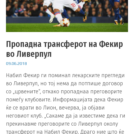
Пропадна трансферот на Фекир
во Ливерпул
09.06.2018
Набил Фекир ги поминал лекарските прегледи
во Ливерпул, но тој нема да потпише договор
со „црвените“, откако пропаднаа преговорите
помеѓу клубовите. Информацијата дека Фекир
ќе се врати во Лион, вечерва, ја објави
неговиот клуб. „Сакаме да ја известиме дека ги
прекинавме преговорите со Ливерпул околу
трансферот на Набил Фекир. Драго ние што ќе