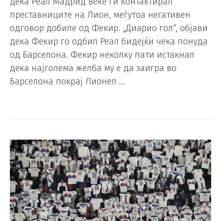
дека Реал Мадрид веќе ги контактирал
преставниците на Лион, меѓутоа негативен
одговор добиле од Фекир. „Диарио гол“, објави
дека Фекир го одбил Реал бидејќи чека понуда
од Барселона. Фекир неколку пати истакнал
дека најголема желба му е да заигра во
Барселона покрај Лионел …