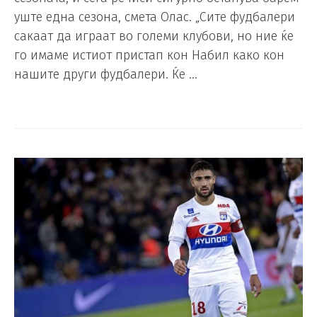
уште една сезона, смета Олас. „Сите фудбалери
сакаат да играат во големи клубови, но ние ќе
го имаме истиот пристап кон Набил како кон
нашите други фудбалери. Ќе …