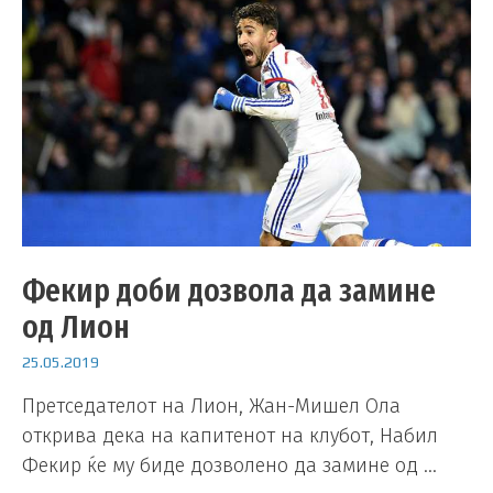
Фекир доби дозвола да замине
од Лион
25.05.2019
Претседателот на Лион, Жан-Мишел Ола
открива дека на капитенот на клубот, Набил
Фекир ќе му биде дозволено да замине од …