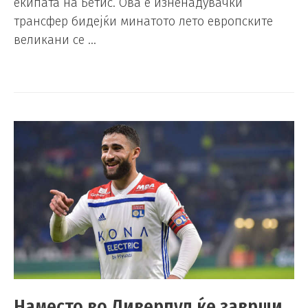
екипата на Бетис. Ова е изненадувачки
трансфер бидејќи минатото лето европските
великани се …
Наместо во Ливерпул ќе заврши