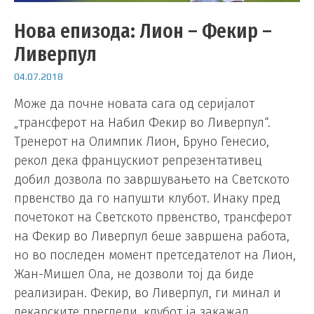
Нова епизода: Лион – Фекир –
Ливерпул
04.07.2018
Може да почне новата сага од серијалот
„трансферот на Набил Фекир во Ливерпул“.
Тренерот на Олимпик Лион, Бруно Генесио,
рекол дека францускиот репрезентативец
добил дозвола по завршувањето на Светското
првенство да го напушти клубот. Инаку пред
почетокот на Светското првенство, трансферот
на Фекир во Ливерпул беше завршена работа,
но во последен момент претседателот на Лион,
Жан-Мишел Ола, не дозволи тој да биде
реализиран. Фекир, во Ливерпул, ги минал и
лекарските прегледи, клубот ја закажал