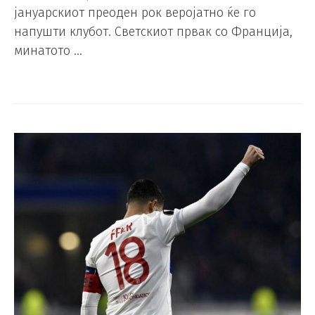
јануарскиот преоден рок веројатно ќе го
напушти клубот. Светскиот првак со Франција,
минатото …