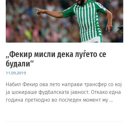
„Фекир мисли дека луѓето се
будали“
11.09.2019
Набил Фекир ова лето направи трансфер со кој
ја шокираше фудбалската јавност. Откако една
година претходно во последен момент му …