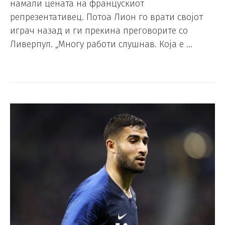
намали цената на францускиот
репрезентативец. Потоа Лион го врати својот
играч назад и ги прекина преговорите со
Ливерпул. „Многу работи слушнав. Која е …