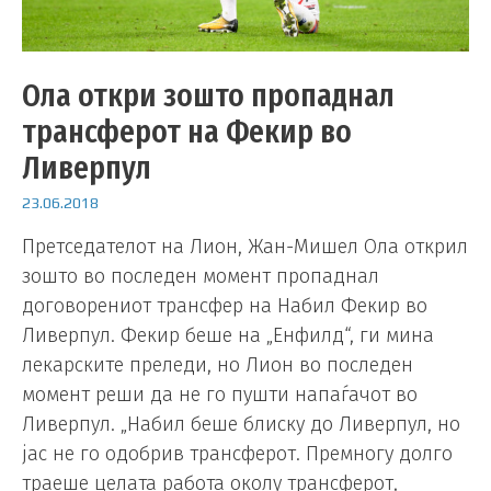
Ола откри зошто пропаднал
трансферот на Фекир во
Ливерпул
23.06.2018
Претседателот на Лион, Жан-Мишел Ола открил
зошто во последен момент пропаднал
договорениот трансфер на Набил Фекир во
Ливерпул. Фекир беше на „Енфилд“, ги мина
лекарските преледи, но Лион во последен
момент реши да не го пушти напаѓачот во
Ливерпул. „Набил беше блиску до Ливерпул, но
јас не го одобрив трансферот. Премногу долго
траеше целата работа околу трансферот,