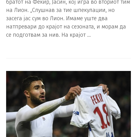
братот на Фекир, Јасин, кој игра во вториот тим
на Лион. „Слушнав за тие шпекулации, но
засега јас сум во Лион. Имаме уште два
натпревари до крајот на сезоната, и морам да
се подготвам за нив. На крајот …