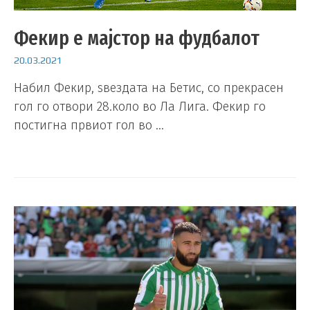
Фекир е мајстор на фудбалот
20.03.2021
Набил Фекир, ѕвездата на Бетис, со прекрасен
гол го отвори 28.коло во Ла Лига. Фекир го
постигна првиот гол во …