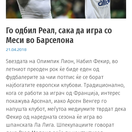
Го одбил Реал, сака да игра со
Меси во Барселона
21.04.2018
Ѕвездата на Олимпик Лион, Набил Фекир, во
летниот преоден рок ќе биде еден од
фудбалерите за чии потпис ќе се борат
најбогатите европски клубови. Традиционално,
кога се работи за играч од Франција, интерес
покажува Арсенал, иако Арсен Венгер го
напушта клубот, меѓутоа медиумите тврдат дека
Фекир од наредната сезона ќе игра во
шпанската Ла Лига. Шпекулациите говорат