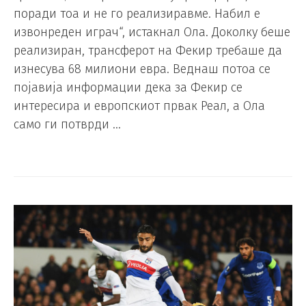
поради тоа и не го реализиравме. Набил е
извонреден играч“, истакнал Ола. Доколку беше
реализиран, трансферот на Фекир требаше да
изнесува 68 милиони евра. Веднаш потоа се
појавија информации дека за Фекир се
интересира и европскиот првак Реал, а Ола
само ги потврди …