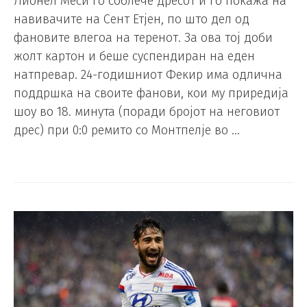
Лионел Меси го соблече дресот и го покажа на
навивачите на Сент Етјен, по што дел од
фановите влегоа на теренот. За ова тој доби
жолт картон и беше суспендиран на еден
натпревар. 24-годишниот Фекир има одлична
поддршка на своите фанови, кои му приредија
шоу во 18. минута (поради бројот на неговиот
дрес) при 0:0 ремито со Монтпелје во …