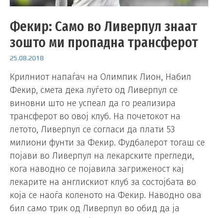
Фекир: Само во Ливерпул знаат
зошто ми пропадна трансферот
25.08.2018
Крилниот напаѓач на Олимпик Лион, Набил
Фекир, смета дека луѓето од Ливерпул се
виновни што не успеал да го реализира
трансферот во овој клуб. На почетокот на
летото, Ливерпул се согласи да плати 53
милиони фунти за Фекир. Фудбалерот тогаш се
појави во Ливерпул на лекарските прегледи,
кога наводно се појавила загриженост кај
лекарите на англискиот клуб за состојбата во
која се наоѓа коленото на Фекир. Наводно ова
бил само трик од Ливерпул во обид да ја