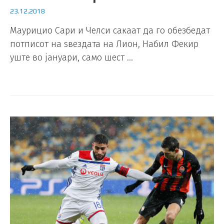
23.12.2018
Маурицио Сари и Челси сакаат да го обезбедат
потписот на ѕвездата на Лион, Набил Фекир
уште во јануари, само шест …