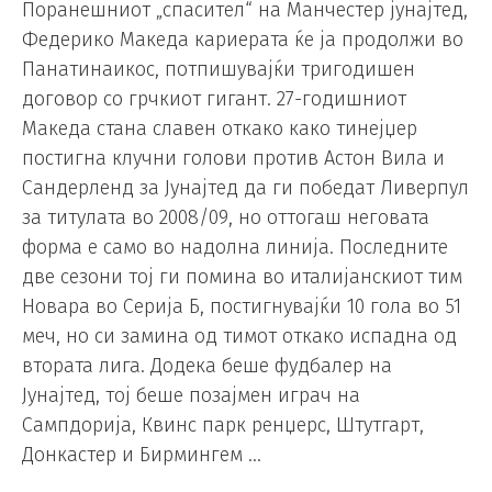
Поранешниот „спасител“ на Манчестер јунајтед,
Федерико Македа кариерата ќе ја продолжи во
Панатинаикос, потпишувајќи тригодишен
договор со грчкиот гигант. 27-годишниот
Македа стана славен откако како тинејџер
постигна клучни голови против Астон Вила и
Сандерленд за Јунајтед да ги победат Ливерпул
за титулата во 2008/09, но оттогаш неговата
форма е само во надолна линија. Последните
две сезони тој ги помина во италијанскиот тим
Новара во Серија Б, постигнувајќи 10 гола во 51
меч, но си замина од тимот откако испадна од
втората лига. Додека беше фудбалер на
Јунајтед, тој беше позајмен играч на
Сампдорија, Квинс парк ренџерс, Штутгарт,
Донкастер и Бирмингем …