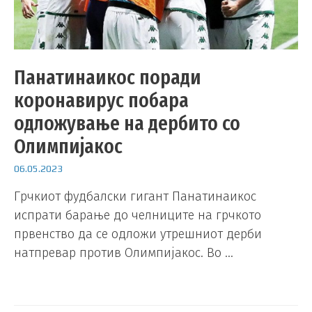
Панатинаикос поради
коронавирус побара
одложување на дербито со
Олимпијакос
06.05.2023
Грчкиот фудбалски гигант Панатинаикос
испрати барање до челниците на грчкото
првенство да се одложи утрешниот дерби
натпревар против Олимпијакос. Во …