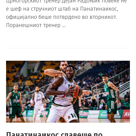
Црногорскиот тренер Дејан Радоњиќ повеќе не
е шеф на стручниот штаб на Панатинаикос,
официјално беше потврдено во вторникот.
Поранешниот тренер …
Панатинаикос славеше по