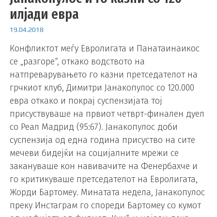
илјади евра
19.04.2018
Конфликтот меѓу Евролигата и Панатаинаикос
се „разгоре“, откако водството на
натпреварувањето го казни претседателот на
грчкиот клуб, Димитри Јанакопулос со 120.000
евра откако и покрај суспензијата тој
присуствуваше на првиот четврт-финален дуел
со Реал Мадрид (95:67). Јанакопулос доби
суспензија од една година присуство на сите
мечеви бидејќи на социјалните мрежи се
закануваше кон навивачите на Фенербахче и
го критикуваше претседателот на Евролигата,
Жорди Бартомеу. Минатата недела, Јанакопулос
преку Инстаграм го спореди Бартомеу со кумот