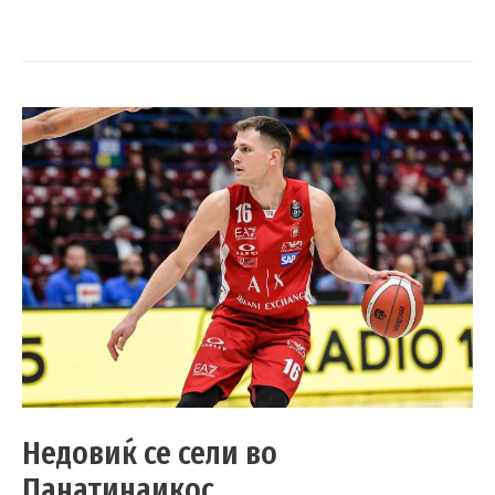
Недовиќ се сели во
Панатинаикос