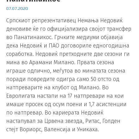
07.07.2020
Српскиот репрезентативец Немања Недовиќ
деновиве ќе го официјализира својот трансфер
во Панатинаикос. Грчките медиуми објавија
дека Недовиќ и ПАО договориле едногодишна
соработка. Недовиќ претходните две сезони ги
мина во Арамани Милано. Првата сезона
играше одлично, меѓутоа во минатата сезона
поради повредите одигра само 50 отсто од
натпреварите на клубот од Милано. Во
Евролигата настапи на 17 натпревари на кои
имаше просек од осум поени и 1,7 асистенции
по натпревар. Во кариерата Недовиќ
настапувал за Црвена звезда, Ритас, Голден
стејт Вориорс, Валенсија и Уникаха.