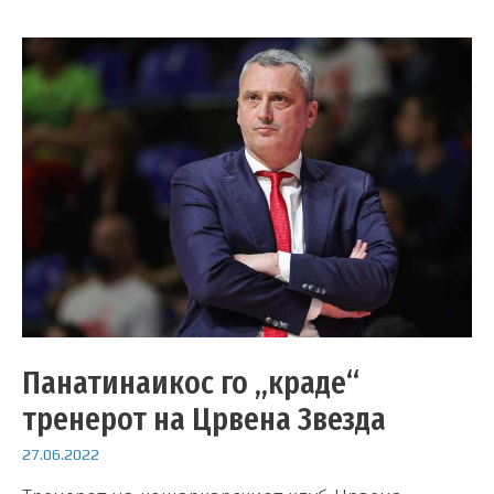
Панатинаикос го „краде“
тренерот на Црвена Звезда
27.06.2022