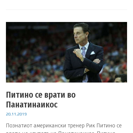
Питино се врати во
Панатинаикос
20.11.2019
Познатиот американски тренер Рик Питино се