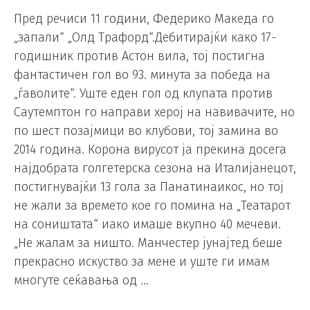
Пред речиси 11 години, Федерико Македа го
„запали“ „Олд Трафорд“.Дебитирајќи како 17-
годишник против Астон вила, тој постигна
фантастичен гол во 93. минута за победа на
„ѓаволите“. Уште еден гол од клупата против
Саутемптон го направи херој на навивачите, но
по шест позајмици во клубови, тој замина во
2014 година. Корона вирусот ја прекина досега
најдобрата голгетерска сезона на Италијанецот,
постигнувајќи 13 гола за Панатинаикос, но тој
не жали за времето кое го помина на „Театарот
на соништата“ иако имаше вкупно 40 мечеви.
„Не жалам за ништо. Манчестер јунајтед беше
прекрасно искуство за мене и уште ги имам
многуте сеќавања од …