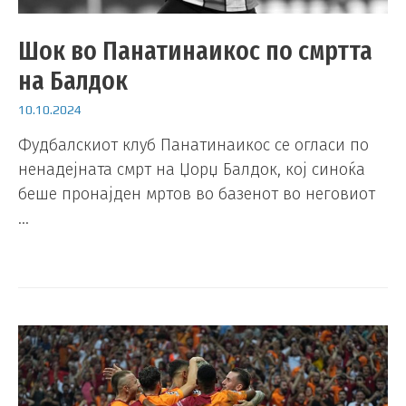
Шок во Панатинаикос по смртта
на Балдок
10.10.2024
Фудбалскиот клуб Панатинаикос се огласи по
ненадејната смрт на Џорџ Балдок, кој синоќа
беше пронајден мртов во базенот во неговиот
…