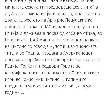
врати на клупата на Панатинаикос. Питино
минатата сезона ги предводеше „зелените“, а
од Атина замина во јуни оваа година. Питино
доаѓа на местото на Аргирис Педулакис кој
доби отказ откако ПАО испаднаа од Купот на
Грција и доживеаја пораз од Алба во Атина, во
Евролигата. ПАО минатата сезона под палката
на Питино го освоија Купот и шампионската
титула во Грција. Неодамна Американецот
договори соработка со Кошаркарскиот сојуз на
Грција. Тој ќе ги предводи Грците во
квалификациите за пласман на Олимписките
игри во Токио. Рик Питино 16 години го
предводел универзитетот Луисвил, а осум
години …