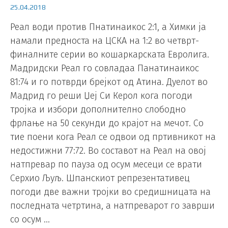
25.04.2018
Реал води против Пнатинаикос 2:1, а Химки ја
намали предноста на ЦСКА на 1:2 во четврт-
финалните серии во кошаркарската Евролига.
Мадридски Реал го совладаа Панатинаикос
81:74 и го потврди брејкот од Атина. Дуелот во
Мадрид го реши Џеј Си Керол кога погоди
тројка и избори дополнително слободно
фрлање на 50 секунди до крајот на мечот. Со
тие поени кога Реал се одвои од пртивникот на
недостижни 77:72. Во составот на Реал на овој
натпревар по пауза од осум месеци се врати
Серхио Љуљ. Шпанскиот репрезентативец
погоди две важни тројки во средишницата на
последната четртина, а натпреварот го заврши
со осум …