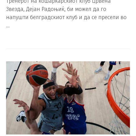
Тренерот на кошаркарскиот клуб Црвена
Звезда, Дејан Радоњиќ, би можел да го
напушти белградскиот клуб и да се пресели во
…