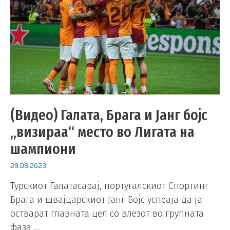
(Видео) Галата, Брага и Јанг бојс
„визираа“ место во Лигата на
шампиони
29.08.2023
Турскиот Галатасарај, португалскиот Спортинг
Брага и швајцарскиот Јанг Бојс успеаја да ја
остварат главната цел со влезот во групната
фаза …