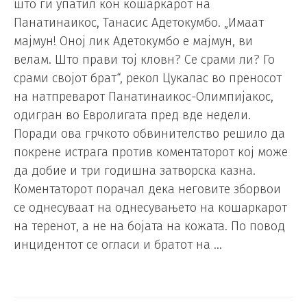
што ги упатил кон кошаркарот на
Панатинаикос, Танасис Адетокумбо. „Имаат
мајмун! Оној лик Адетокумбо е мајмун, ви
велам. Што прави тој кловн? Се срами ли? Го
срами својот брат“, рекол Цукалас во преносот
на натпреварот Панатинаикос-Олимпијакос,
одигран во Евролигата пред вде недели.
Поради ова грчкото обвинителство решило да
покрене истрага против коментаторот кој може
да добие и три годишна затворска казна.
Коментаторот порачал дека неговите зборвои
се однесуваат на однесувањето на кошаркарот
на теренот, а не на бојата на кожата. По повод
инцидентот се огласи и братот на …