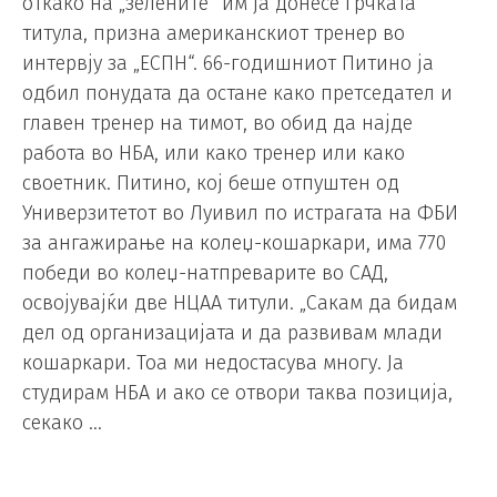
откако на „зелените“ им ја донесе грчката
титула, призна американскиот тренер во
интервју за „ЕСПН“. 66-годишниот Питино ја
одбил понудата да остане како претседател и
главен тренер на тимот, во обид да најде
работа во НБА, или како тренер или како
своетник. Питино, кој беше отпуштен од
Универзитетот во Луивил по истрагата на ФБИ
за ангажирање на колеџ-кошаркари, има 770
победи во колеџ-натпреварите во САД,
освојувајќи две НЦАА титули. „Сакам да бидам
дел од организацијата и да развивам млади
кошаркари. Тоа ми недостасува многу. Ја
студирам НБА и ако се отвори таква позиција,
секако …