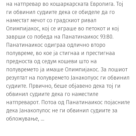
на натпревар во кошаркарската Евролига. Тој
ги обвинил судиите дека се обиделе да го
наместат мечот со градскиот ривал
Олимпијакос, кој се играше во петокот и кој
заврши со победа на Панатинаикос 93:80.
Панатинаикос одиграа одлично второ
полувреме, во кое ја стигнаа и престигнаа
предноста од седум кошеви што на
полувремето ја имаше Олимпијакос. За лошиот
резултат на полувремето Јанакопуос ги обвинил
судиите. Првично, беше објавено дека тој ги
обвинил судиите дека го наместиле
натпреварот. Потоа од Панатинаикос појасниле
дека Јанакопулос не ги обвинил судиите за
обложување, …