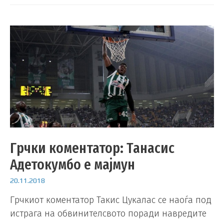
Грчки коментатор: Танасис
Адетокумбо е мајмун
20.11.2018
Грчкиот коментатор Такис Цукалас се наоѓа под
истрага на обвинителсвото поради навредите