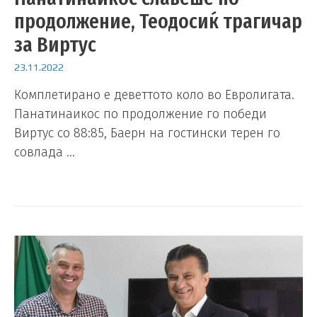
продолжение, Теодосиќ трагичар
за Виртус
23.11.2022
Комплетирано е деветтото коло во Евролигата.
Панатинаикос по продолжение го победи
Виртус со 88:85, Баерн на гостински терен го
совлада …