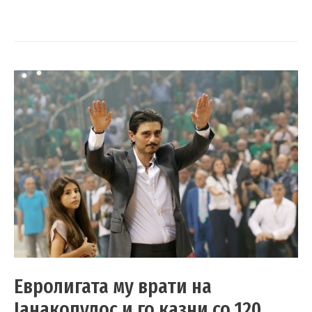
Евролигата му врати на
Јанакопулос и го казни со 120