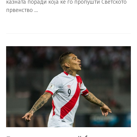
казната поради која ќе го пропушти Светското
првенство …