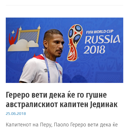
Гереро вети дека ќе го гушне
австралискиот капитен Јединак
25.06.2018
Капитенот на Перу, Паоло Гереро вети дека ќе