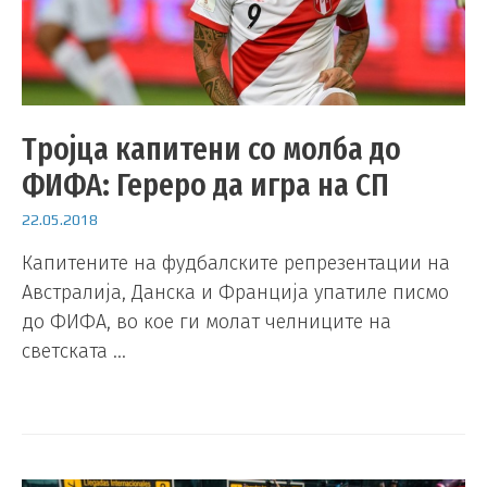
Тројца капитени со молба до
ФИФА: Гереро да игра на СП
22.05.2018
Капитените на фудбалските репрезентации на
Австралија, Данска и Франција упатиле писмо
до ФИФА, во кое ги молат челниците на
светската …