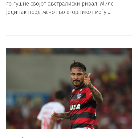
го гушне својот австралиски ривал, Миле
Јединак пред мечот во вторникот меѓу …