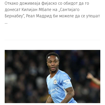
Откако доживеаја фијаско со обидот да го
донесат Килијан Мбапе на „Сантијаго
Бернабеу“, Реал Мадрид би можеле да се утешат
…