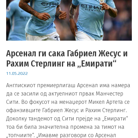
Арсенал ги сака Габриел Жесус и
Рахим Стерлинг на „Емирати“
11.05.2022
Англискиот премиерлигаш Арсенал има намера
да се засили од актуелниот првак Манчестер
Сити. Во фокусот на менаџерот Микел Артета се
офанзивците Габриел Жесус и Рахим Стерлинг.
Доколку тандемот од Сити прејде на „Емирати“
тоа би била значителна промена за тимот на
„топчиите“. „Имавме разговори со Арсенал