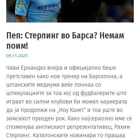
Пеп: Стерлинг во Барса? Немам
поим!
09.11.2021
Чави Ернандез вчера и официјално беше
претставен како нов тренер на Барселона, а
шпанските медиуми веќе почнаа со
шпекулациите за тоа кој од фудбалерите што
играат во силни клубови би можел кариерата
да ја продолжи на „Ноу Камп“ и тоа уште во
зимскиот преоден рок. Како најсериозно име се
споменува англискиот репрезентативец, Рахим
Стерлинг. Каталонските новинари го прашаа