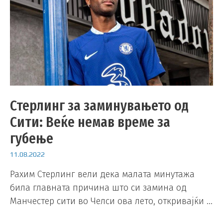
Стерлинг за заминувањето од
Сити: Веќе немав време за
губење
11.08.2022
Рахим Стерлинг вели дека малата минутажа
била главната причина што си замина од
Манчестер сити во Челси ова лето, откривајќи …