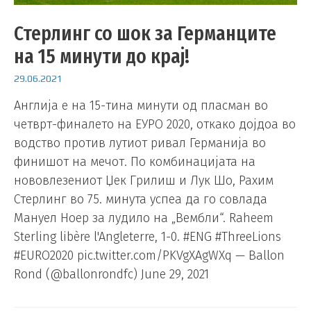
Стерлинг со шок за Германците
на 15 минути до крај!
29.06.2021
Англија е на 15-тина минути од пласман во
четврт-финалето на ЕУРО 2020, откако дојдоа во
водство против лутиот ривал Германија во
финишот на мечот. По комбинацијата на
нововлезениот Џек Грилиш и Лук Шо, Рахим
Стерлинг во 75. минута успеа да го совлада
Мануел Ноер за лудило на „Вембли“. Raheem
Sterling libère l'Angleterre, 1-0. #ENG #ThreeLions
#EURO2020 pic.twitter.com/PKVgXAgWXq — Ballon
Rond (@ballonrondfc) June 29, 2021