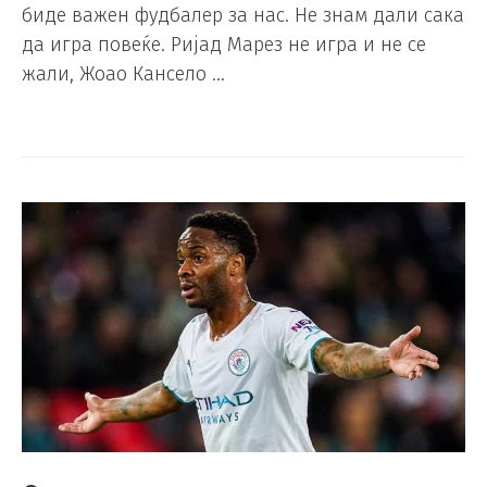
биде важен фудбалер за нас. Не знам дали сака
да игра повеќе. Ријад Марез не игра и не се
жали, Жоао Кансело …