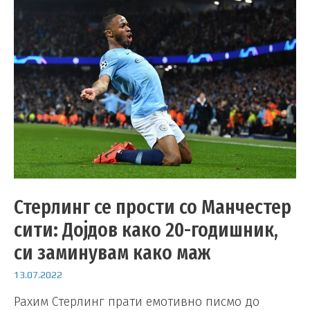
Стерлинг се прости со Манчестер
сити: Дојдов како 20-годишник,
си заминувам како маж
13.07.2022
Рахим Стерлинг прати емотивно писмо до