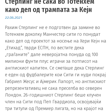
Стерлинг не сака во Тотенхем
како дел од трампата за Кејн
22.06.2021
Рахим Стерлинг не е подготвен да замине во
Тотенхем доколку Манчестер сити го понудат
како дел од проектот за носење на Хери Кејн на
„Етихад“, тврди ЕСПН, по вестите дека
„граѓаните“ дале неверојатна понуда од 100
милиони фунти плус играчи за потписот на
англискиот капитен. Се сметаше дека Стерлинг
е еден од фудбалерите кои Сити ги нуди покрај
Габриел Жесус и Ајмерик Лапорт, но англискиот
репрезентативец не сака преселба во северен
Лондон. 26-годишниот Стерлинг беше клучен
член на Сити под Пеп Гвардиола, освојувајќи
три титули од Премиер лигата, но на крајот на