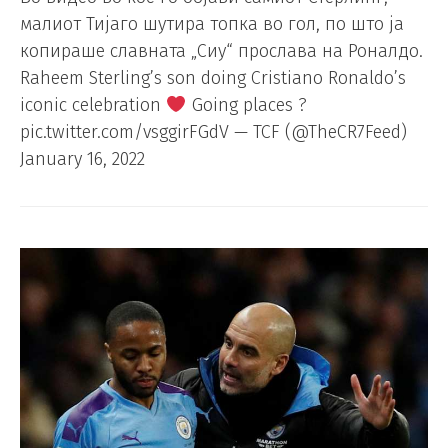
малиот Тијаго шутира топка во гол, по што ја
копираше славната „Сиу“ прослава на Роналдо.
Raheem Sterling’s son doing Cristiano Ronaldo’s
iconic celebration
Going places ?
pic.twitter.com/vsggirFGdV — TCF (@TheCR7Feed)
January 16, 2022