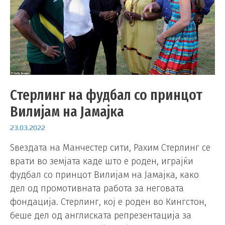
Стерлинг на фудбал со принцот
Вилијам на Јамајка
23.03.2022
Ѕвездата на Манчестер сити, Рахим Стерлинг се
врати во земјата каде што е роден, играјќи
фудбал со принцот Вилијам на Јамајка, како
дел од промотивната работа за неговата
фондација. Стерлинг, кој е роден во Кингстон,
беше дел од англиската репрезентација за