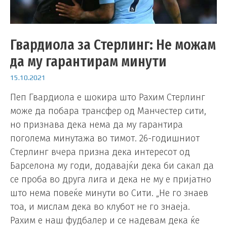
Гвардиола за Стерлинг: Не можам
да му гарантирам минути
15.10.2021
Пеп Гвардиола е шокира што Рахим Стерлинг
може да побара трансфер од Манчестер сити,
но признава дека нема да му гарантира
поголема минутажа во тимот. 26-годишниот
Стерлинг вчера призна дека интересот од
Барселона му годи, додавајќи дека би сакал да
се проба во друга лига и дека не му е пријатно
што нема повеќе минути во Сити. „Не го знаев
тоа, и мислам дека во клубот не го знаеја.
Рахим е наш фудбалер и се надевам дека ќе