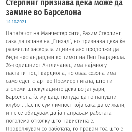
Стерлинг признава дека може да
замине во Барселона
14.10.2021
Напаѓачот на Манчестер сити, Рахим Стерлинг
сака да остане на „Етихад“, но признава дека ќе
размисли засвојата иднина ако продолжи да
биде нестандарден во тимот на Пеп Гвардиола.
26-годишниот Англичанец има најмногу
настапи под Гвардиола, но оваа сезона има
само еден старт во Премиер лигата, што ги
зголеми шпекулациите дека во јануари,
Барселона ќе му даде понуда да го напушти
клубот. „Јас не сум личност која сака да се жали,
и не се обидувам да ја направам работата
поголема отколку што навистина е.
Продолжувам со работата, го правам тоа што е