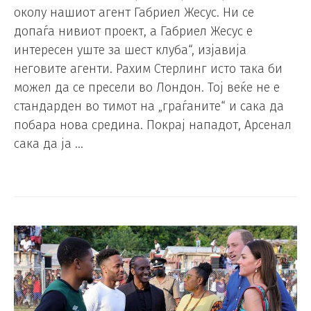
околу нашиот агент Габриел Жесус. Ни се
допаѓа нивиот проект, а Габриел Жесус е
интересен уште за шест клуба“, изјавија
неговите агенти. Рахим Стерлинг исто така би
можел да се пресели во Лондон. Тој веќе не е
стандарден во тимот на „граѓаните“ и сака да
побара нова средина. Покрај нападот, Арсенал
сака да ја …