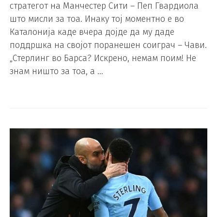
стратегот на Манчестер Сити – Пеп Гвардиола
што мисли за тоа. Инаку тој моментно е во
Каталонија каде вчера дојде да му даде
поддршка на својот поранешен соиграч – Чави.
„Стерлинг во Барса? Искрено, немам поим! Не
знам ништо за тоа, а …