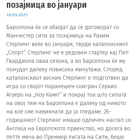
позајмица во јануари
18.09.2021
Барселона ќе се обидат да се договорат со
Манчестер сити за позајмица на Рахим
Стерлинг веќе во јануари, тврди каталонскиот
„Спорт“. Стерлинг не е редовен стартер кај Пеп
Гвардиола оваа сезона, а во Барселона ќе му
понудат далеку повисока минутажа. Според
каталонскиот весник Стерлинг е подготвен да
игра со својот поранешен соиграч Серхио
Агуеро на „Ноу Камп“ и покрај тоа што силата
на овој тим на Барселона е далеку од нивото
на кое сме навикнати да ја гледаме. 26-
годишниот Стерлинг имаше одличен настап со
Англија на Европското првенство, но досега во
петте меча во Премиер лигата на Сити, беше