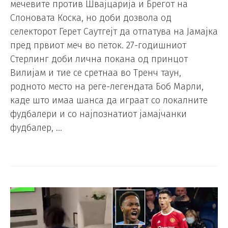
мечевите против Швајцарија и Брегот на
Слоновата Коска, но доби дозвола од
селекторот Герет Саутгејт да отпатува на Јамајка
пред првиот меч во петок. 27-годишниот
Стерлинг доби лична покана од принцот
Вилијам и тие се сретнаа во Тренч таун,
родното место на реге-легендата Боб Марли,
каде што имаа шанса да играат со локалните
фудбалери и со најпознатиот јамајчанки
фудбалер, …