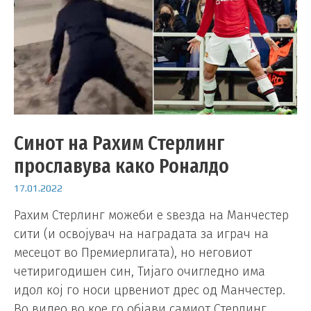
Синот на Рахим Стерлинг
прославува како Роналдо
17.01.2022
Рахим Стерлинг можеби е ѕвезда на Манчестер
сити (и освојувач на наградата за играч на
месецот во Премиерлигата), но неговиот
четиригодишен син, Тијаго очигледно има
идол кој го носи црвениот дрес од Манчестер.
Во видео во кое го објави самиот Стерлинг,