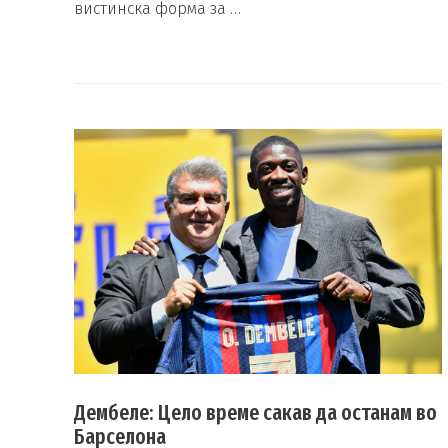
вистинска форма за …
Дембеле: Цело време сакав да останам во
Барселона