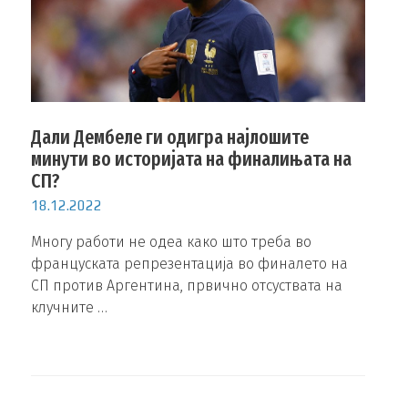
Дали Дембеле ги одигра најлошите
минути во историјата на финалињата на
СП?
18.12.2022
Многу работи не одеа како што треба во
француската репрезентација во финалето на
СП против Аргентина, првично отсуствата на
клучните …