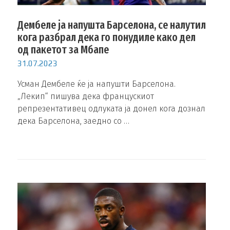
Дембеле ја напушта Барселона, се налутил
кога разбрал дека го понудиле како дел
од пакетот за Мбапе
31.07.2023
Усман Дембеле ќе ја напушти Барселона.
„Лекип“ пишува дека францускиот
репрезентативец одлуката ја донел кога дознал
дека Барселона, заедно со …