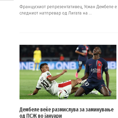
Францускиот репрезентативец, Усман Дембеле е 
следниот натпревар од Лигата на …
Дембеле веќе размислува за заминување
од ПСЖ во јануари