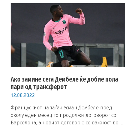
Ако замине сега Дембеле ќе добие пола
пари од трансферот
12.08.2022
Францускиот напаѓач Усман Дембеле пред
околу еден месец го продолжи договорот со
Барселона, а новиот договор е со важност до …