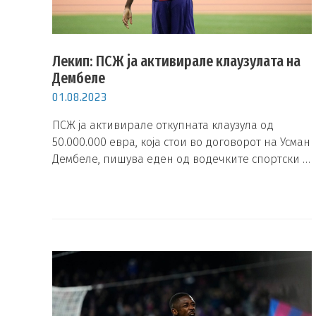
Лекип: ПСЖ ја активирале клаузулата на
Дембеле
01.08.2023
ПСЖ ја активирале откупната клаузула од
50.000.000 евра, која стои во договорот на Усман
Дембеле, пишува еден од водечките спортски …