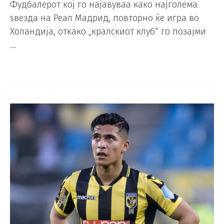
Фудбалерот кој го најавуваа како најголема
ѕвезда на Реал Мадрид, повторно ќе игра во
Холандија, откако „кралскиот клуб“ го позајми
…