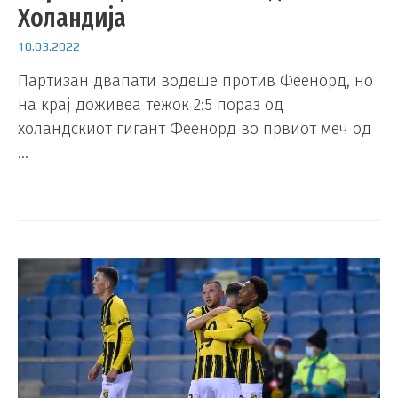
Холандија
10.03.2022
Партизан двапати водеше против Феенорд, но
на крај доживеа тежок 2:5 пораз од
холандскиот гигант Феенорд во првиот меч од
…