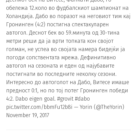
обележа 12.коло во фудбалскиот шампионат на
Холандија. Дабо во поразот на неговиот тим кај
Гронинген (4:2) постигна спектакуларен
автогол. Деснот бек во 59.минута од 30-тина
метри реши да ја врти топката кон својот
голман, не успеа во својата намера бидејќи ја
погоди сопствентата мрежа. Дефинитивно
автогол на сезоната и еден од најубавите
постигнати во последните неколку сезони.
Интересно до автоголот на Дабо, Витесе имаше
предност 0:1, но по тој потег Гронинген победи
4:2. Dabo eigen goal. #grovit #dabo
pic.twitter.com/bbmFu12b8i — Yorin (@TheYorin)
November 19, 2017