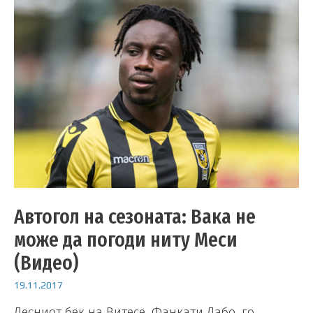
Автогол на сезоната: Вака не
може да погоди ниту Меси
(Видео)
19.11.2017
Десниот бек на Витесе, Фанкати Дабо, го