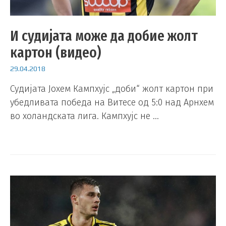
И судијата може да добие жолт
картон (видео)
29.04.2018
Судијата Јохем Кампхујс „доби“ жолт картон при
убедливата победа на Витесе од 5:0 над Арнхем
во холандската лига. Кампхујс не …