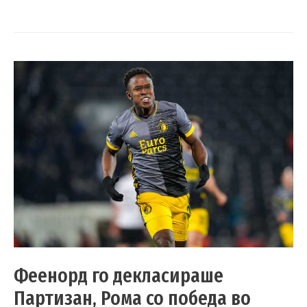
Феенорд го декласираше
Партизан, Рома со победа во