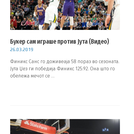
Букер сам играше против Јута (Видео)
26.03.2019
Финикс Санс го доживеаја 58 пораз во сезоната.
Јута Џез ги победија Финикс 125:92. Она што го
обележа мечот се …