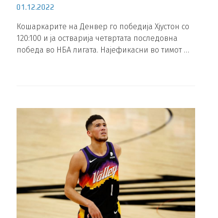
01.12.2022
Кошаркарите на Денвер го победија Хјустон со
120:100 и ја остварија четвртата последовна
победа во НБА лигата. Најефикасни во тимот …