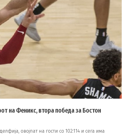
от на Феникс, втора победа за Бостон
лфија, овојпат на гости со 102:114 и сега има