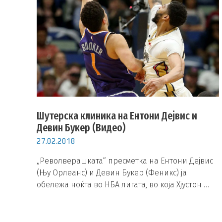
Шутерска клиника на Ентони Дејвис и
Девин Букер (Видео)
27.02.2018
„Револверашката“ пресметка на Ентони Дејвис
(Њу Орлеанс) и Девин Букер (Феникс) ја
обележа ноќта во НБА лигата, во која Хјустон …