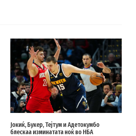
Јокиќ, Букер, Тејтум и Адетокумбо
блескаа изминатата ноќ во НБА