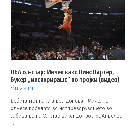
НБА ол-стар: Мичел како Винс Картер,
Букер „масакрираше“ во тројки (видео)
18.02.2018
Дебитантот на Јута џез, Донован Мичел ја
однесе победата во натпреварувањето во
забивање на Ол стар викендот во Лос Анџелес
…