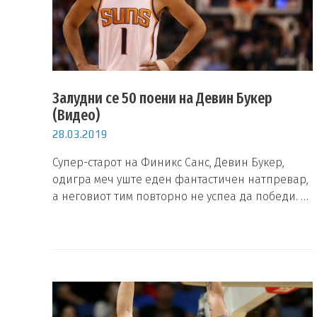
Залудни се 50 поени на Девин Букер
(Видео)
28.03.2019
Супер-старот на Финикс Санс, Девин Букер,
одигра меч уште еден фантастичен натпревар,
а неговиот тим повторно не успеа да победи. …