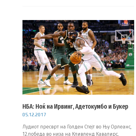
НБА: Ноќ на Ирвинг, Адетокумбо и Букер
05.12.2017
Лудиот пресврт на Голден Стејт во Њу Орлеанс,
12.победа во низа на Кливленд Кавалирс,