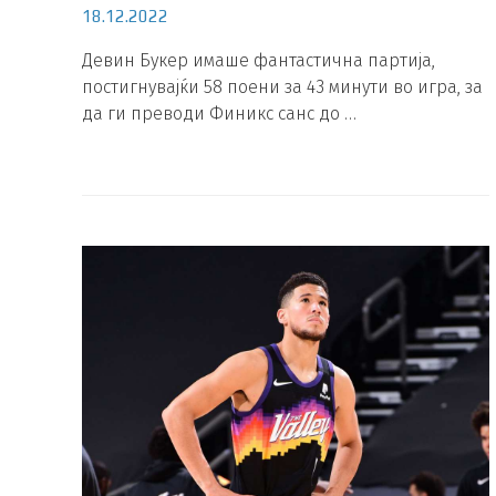
18.12.2022
Девин Букер имаше фантастична партија,
постигнувајќи 58 поени за 43 минути во игра, за
да ги преводи Финикс санс до …