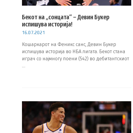
Бекот на „сонцата“ – Девин Букер
испишува историја!
16.07.2021
Кошаркарот на Феникс санс, Девин Букер
испишува историја во НБА лигата. Бекот стана
играч со најмногу поени (542) во дебитантскиот
…