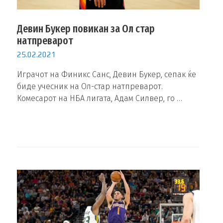
Девин Букер повикан за Ол стар
натпреварот
25.02.2021
Играчот на Финикс Санс, Девин Букер, сепак ќе
биде учесник на Ол-стар натпреварот.
Комесарот на НБА лигата, Адам Силвер, го …