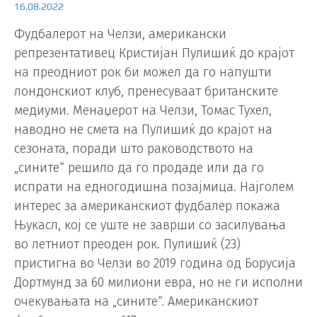
16.08.2022
Фудбалерот на Челзи, американски
репрезентативец Кристијан Пулишиќ до крајот
на преодниот рок би можел да го напушти
лондонскиот клуб, пренесуваат британските
медиуми. Менаџерот на Челзи, Томас Тухел,
наводно не смета на Пулишиќ до крајот на
сезоната, поради што раководството на
„сините“ решило да го продаде или да го
испрати на едногодишна позајмица. Најголем
интерес за американскиот фудбалер покажа
Њукасл, кој се уште не заврши со засилувања
во летниот преоден рок. Пулишиќ (23)
пристигна во Челзи во 2019 година од Борусија
Дортмунд за 60 милиони евра, но не ги исполни
очекувањата на „сините“. Американскиот