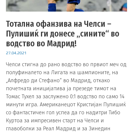
Тотална офанзива на Челси –
Пулишиќ ги донесе „сините“ во
водство во Мадрид!
27.04.2021
Челси стигна до рано водство во првиот меч од
полуфиналето на Лигата на шампионите, на
„Алфредо ди Стефано“ во Мадрид, откако
почетната иницијатива ја презеде тимот на
Томас Тухел за заслужено 0:1 водство по само 14
минути игра. Американецот Кристијан Пулишиќ
со фантастичен гол успеа да го надитри Тибо
Куртоа за импресивен старт на Челси и
главоболки за Реал Мадрид и за Зинедин