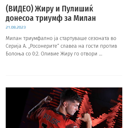
(ВИДЕО) Жиру и Пулишиќ
донесоа триумф за Милан
21.08.2023
Милан триумфално ја стартуваше сезоната во
Серија А. „Росонерите“ славеа на гости против
Болоња со 0:2. Оливие Жиру го отвори …