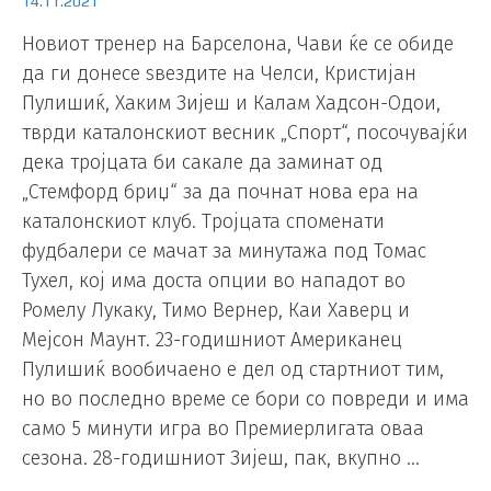
14.11.2021
Новиот тренер на Барселона, Чави ќе се обиде
да ги донесе ѕвездите на Челси, Кристијан
Пулишиќ, Хаким Зијеш и Калам Хадсон-Одои,
тврди каталонскиот весник „Спорт“, посочувајќи
дека тројцата би сакале да заминат од
„Стемфорд бриџ“ за да почнат нова ера на
каталонскиот клуб. Тројцата споменати
фудбалери се мачат за минутажа под Томас
Тухел, кој има доста опции во нападот во
Ромелу Лукаку, Тимо Вернер, Каи Хаверц и
Мејсон Маунт. 23-годишниот Американец
Пулишиќ вообичаено е дел од стартниот тим,
но во последно време се бори со повреди и има
само 5 минути игра во Премиерлигата оваа
сезона. 28-годишниот Зијеш, пак, вкупно …