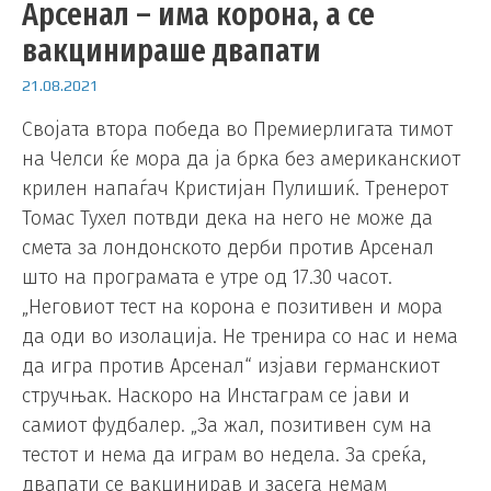
Арсенал – има корона, а се
вакцинираше двапати
21.08.2021
Својата втора победа во Премиерлигата тимот
на Челси ќе мора да ја брка без американскиот
крилен напаѓач Кристијан Пулишиќ. Тренерот
Томас Тухел потвди дека на него не може да
смета за лондонското дерби против Арсенал
што на програмата е утре од 17.30 часот.
„Неговиот тест на корона е позитивен и мора
да оди во изолација. Не тренира со нас и нема
да игра против Арсенал“ изјави германскиот
стручњак. Наскоро на Инстаграм се јави и
самиот фудбалер. „За жал, позитивен сум на
тестот и нема да играм во недела. За среќа,
двапати се вакцинирав и засега немам