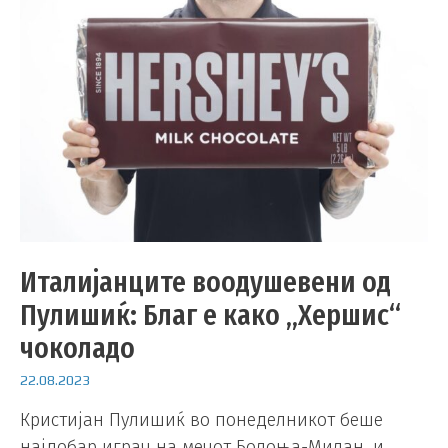
Италијанците воодушевени од
Пулишиќ: Благ е како „Хершис“
чоколадо
22.08.2023
Кристијан Пулишиќ во понеделникот беше
најдобар играч на мечот Болоња-Милан, и