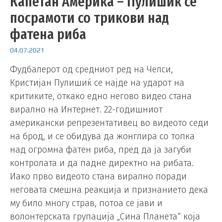
Капетан Америка – Пулишиќ се
посрамоти со трикови над
фатена риба
04.07.2021
Фудбалерот од средниот ред на Челси,
Кристијан Пулишиќ се најде на ударот на
критиките, откако едно негово видео стана
вирално на Интернет. 22-годишниот
американски репрезентативец во видеото седи
на брод, и се обидува да жонглира со топка
над огромна фатен риба, пред да ја загуби
контролата и да падне директно на рибата.
Иако прво видеото стана вирално поради
неговата смешна реакција и признанието дека
му било многу страв, потоа се јави и
волонтерската групација „Сина Планета“ која