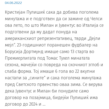
04.06.2022
Кристијан Пулишиќ сака да добива поголема
минутажа и е подготвен да си замине од Челси
ова лето, по што Милан и Јувентус во Италија се
подготвени да му дадат понуда на
американскиот репрезентативец, тврди „Дејли
мејл“. 23-годишниот поранешен фудбалер на
Борусија Дортмунд имаше само 13 старта во
Премиерлигата под Томас Тухел минатата
сезона, мачејќи со повреда на скочниот зглоб и
слаба форма. Тој имаше 6 гола во 22 вкупни
настапи за „сините“ и сака поголема минутажа
пред Светското првенство оваа зима. Се верува
дека Јувентус и Милан би понудиле само
договор на позајмица, бидејќи Пулишиќ има
договор до 2024 и …