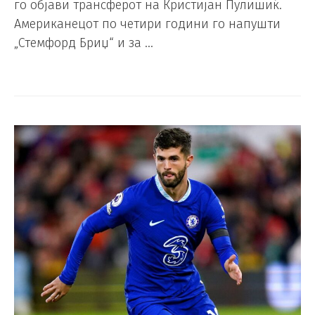
го објави трансферот на Кристијан Пулишиќ.
Американецот по четири години го напушти
„Стемфорд Бриџ“ и за …