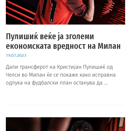
Пулишиќ веќе ја зголеми
економската вредност на Милан
19.07.2023
Дали трансферот на Кристијан Пулишиќ од
Челси во Милан ќе се покаже како исправна
одлука на фудбалски план останува да …