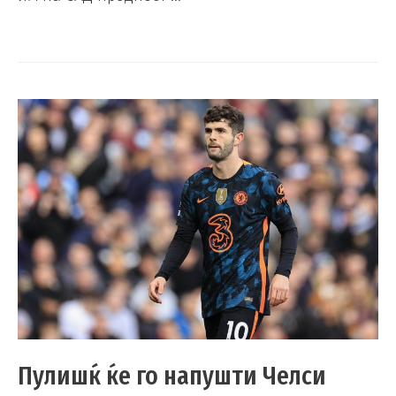
Пулишќ ќе го напушти Челси