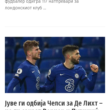
фудбалер одигра 117 натпревари за
лондонскиот клуб …
Јуве ги одбија Челси за Де Лихт –