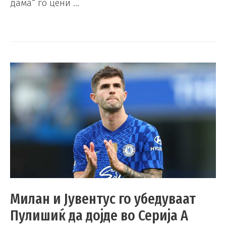
дама“ го цени …
Милан и Јувентус го убедуваат
Пулишиќ да дојде во Серија А