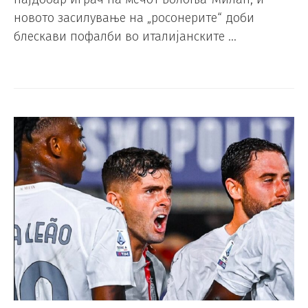
новото засилување на „росонерите“ доби
блескави пофалби во италијанските …