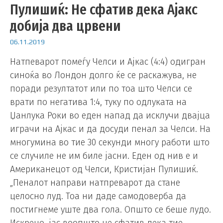
Пулишиќ: Не сфатив дека Ајакс
добија два црвени
06.11.2019
Натпеварот помеѓу Челси и Ајкас (4:4) одигран
синоќа во Лондон долго ќе се раскажува, не
поради резултатот или по тоа што Челси се
врати по негатива 1:4, туку по одлуката на
Џанлука Роки во еден напад да исклучи двајца
играчи на Ајкас и да досуди пенал за Челси. На
многумина во тие 30 секунди многу работи што
се случиле не им биле јасни. Еден од нив е и
Американецот од Челси, Кристијан Пулишиќ.
„Пеналот направи натпреварот да стане
целосно луд. Тоа ни даде самодоверба да
постигнеме уште два гола. Општо се беше лудо.
Искрено, јас воопшто не сфатив дека тие …