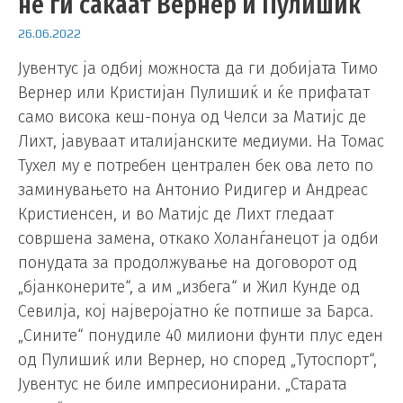
не ги сакаат Вернер и Пулишиќ
26.06.2022
Јувентус ја одбиј можноста да ги добијата Тимо
Вернер или Кристијан Пулишиќ и ќе прифатат
само висока кеш-понуа од Челси за Матијс де
Лихт, јавуваат италијанските медиуми. На Томас
Тухел му е потребен централен бек ова лето по
заминувањето на Антонио Ридигер и Андреас
Кристиенсен, и во Матијс де Лихт гледаат
совршена замена, откако Холанѓанецот ја одби
понудата за продолжување на договорот од
„бјанконерите“, а им „избега“ и Жил Кунде од
Севилја, кој најверојатно ќе потпише за Барса.
„Сините“ понудиле 40 милиони фунти плус еден
од Пулишиќ или Вернер, но според „Тутоспорт“,
Јувентус не биле импресионирани. „Старата