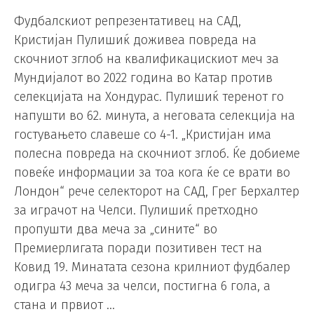
Фудбалскиот репрезентативец на САД,
Кристијан Пулишиќ доживеа повреда на
скочниот зглоб на квалификацискиот меч за
Мундијалот во 2022 година во Катар против
селекцијата на Хондурас. Пулишиќ теренот го
напушти во 62. минута, а неговата селекција на
гостувањето славеше со 4-1. „Кристијан има
полесна повреда на скочниот зглоб. Ќе добиеме
повеќе информации за тоа кога ќе се врати во
Лондон“ рече селекторот на САД, Грег Берхалтер
за играчот на Челси. Пулишиќ претходно
пропушти два меча за „сините“ во
Премиерлигата поради позитивен тест на
Ковид 19. Минатата сезона крилниот фудбалер
одигра 43 меча за челси, постигна 6 гола, а
стана и првиот …