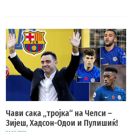
Чави сака „тројка“ на Челси –
Зијеш, Хадсон-Одои и Пулишиќ!