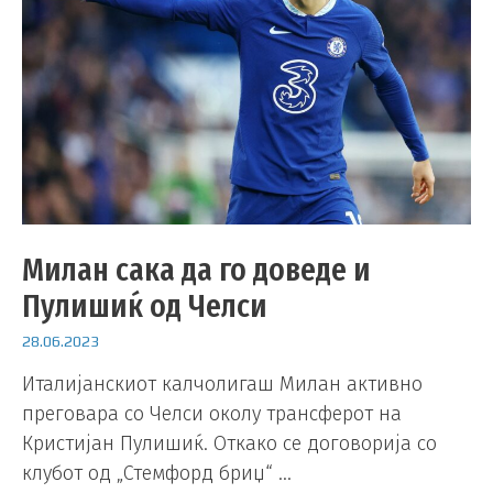
Милан сака да го доведе и
Пулишиќ од Челси
28.06.2023
Италијанскиот калчолигаш Милан активно
преговара со Челси околу трансферот на
Кристијан Пулишиќ. Откако се договорија со
клубот од „Стемфорд бриџ“ …