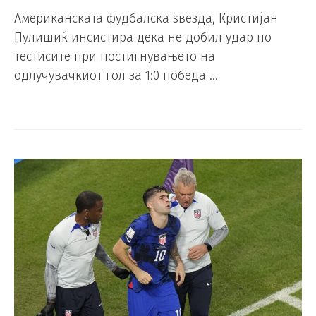
Американската фудбалска ѕвезда, Кристијан
Пулишиќ инсистира дека не добил удар по
тестисите при постигнувањето на
одлучувачкиот гол за 1:0 победа …