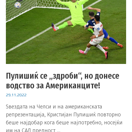
Пулишиќ се „здроби“, но донесе
водство за Американците!
29.11.2022
Ѕвездата на Челси и на американската
репрезентација, Кристијан Пулишиќ повторно
беше најдобар кога беше најпотребно, носејќи
им на САД предност …