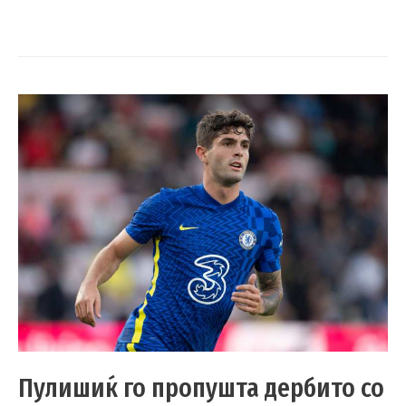
Пулишиќ го пропушта дербито со