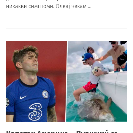
никакви симптоми. Одвај чекам …