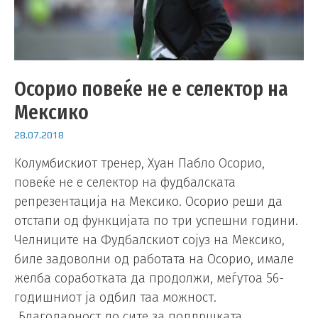
Осорио повеќе не е селектор на
Мексико
28.07.2018
Колумбискиот тренер, Хуан Пабло Осорио,
повеќе не е селектор на фудбалската
репрезентација на Мексико. Осорио реши да
отстапи од функцијата по три успешни години.
Челниците на Фудбалскиот сојуз на Мексико,
биле задоволни од работата на Осорио, имале
желба соработката да продолжи, меѓутоа 56-
годишниот ја одбил таа можност.
„Благодарност до сите за поддршката,