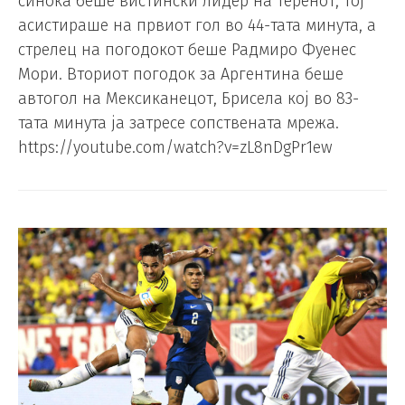
синоќа беше вистински лидер на теренот, Тој
асистираше на првиот гол во 44-тата минута, а
стрелец на погодокот беше Радмиро Фуенес
Мори. Вториот погодок за Аргентина беше
автогол на Мексиканецот, Брисела кој во 83-
тата минута ја затресе сопствената мрежа.
https://youtube.com/watch?v=zL8nDgPr1ew