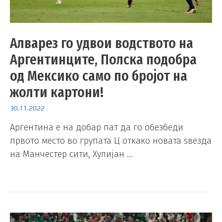
Алварез го удвои водството на
Аргентинците, Полска подобра
од Мексико само по бројот на
жолти картони!
30.11.2022
Аргентина е на добар пат да го обезбеди
првото место во групата Ц откако новата ѕвезда
на Манчестер сити, Хулијан …