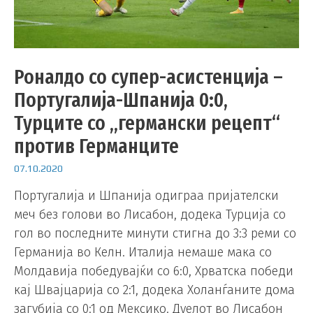
Роналдо со супер-асистенција –
Португалија-Шпанија 0:0,
Турците со „германски рецепт“
против Германците
07.10.2020
Португалија и Шпанија одиграа пријателски
меч без голови во Лисабон, додека Турција со
гол во последните минути стигна до 3:3 реми со
Германија во Келн. Италија немаше мака со
Молдавија победувајќи со 6:0, Хрватска победи
кај Швајцарија со 2:1, додека Холанѓаните дома
загубија со 0:1 од Мексико. Дуелот во Лисабон