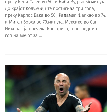
преку Кени Сајев во 50. и Биби Вуд во 54.минута.
До крајот Колумбијцте постигнаа три гола,
преку Карлос Бака во 56., Радамел Фалкао во 74.
и Мигел Борха во 79.минута. Мексико во Сан
Николас ја пречека Костарика, а последниот
гол на мечот за …