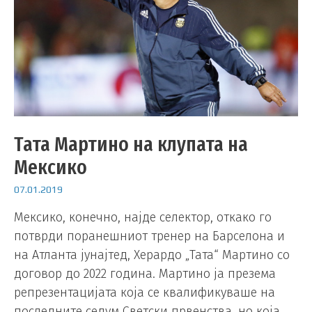
Тата Мартино на клупата на
Мексико
07.01.2019
Мексико, конечно, најде селектор, откако го
потврди поранешниот тренер на Барселона и
на Атланта јунајтед, Херардо „Тата“ Мартино со
договор до 2022 година. Мартино ја презема
репрезентацијата која се квалификуваше на
последните седум Светски првенства, но која