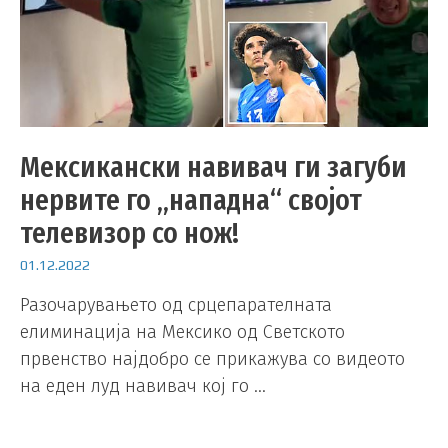
Мексикански навивач ги загуби
нервите го „нападна“ својот
телевизор со нож!
01.12.2022
Разочарувањето од срцепарателната
елиминација на Мексико од Светското
првенство најдобро се прикажува со видеото
на еден луд навивач кој го …