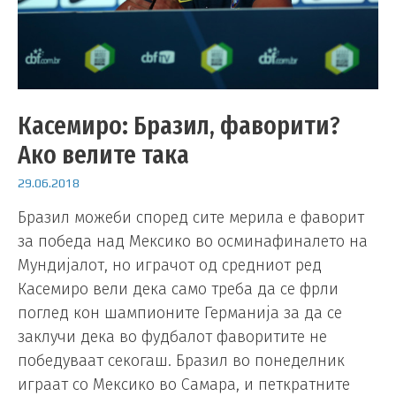
Касемиро: Бразил, фаворити?
Ако велите така
29.06.2018
Бразил можеби според сите мерила е фаворит
за победа над Мексико во осминафиналето на
Мундијалот, но играчот од средниот ред
Касемиро вели дека само треба да се фрли
поглед кон шампионите Германија за да се
заклучи дека во фудбалот фаворитите не
победуваат секогаш. Бразил во понеделник
играат со Мексико во Самара, и петкратните