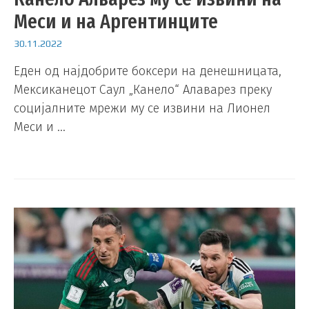
Меси и на Аргентинците
30.11.2022
Еден од најдобрите боксери на денешницата,
Мексиканецот Саул „Канело“ Алаварез преку
социјалните мрежи му се извини на Лионел
Меси и …