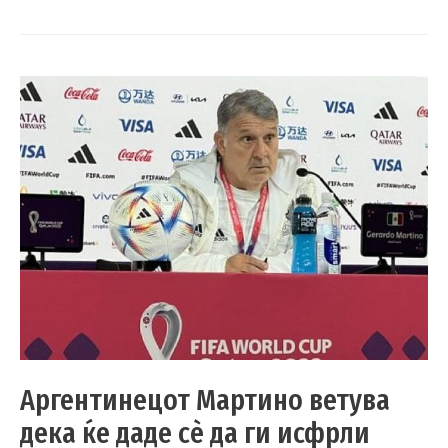
Аргентинецот Мартино ветува
дека ќе даде сè да ги исфрли