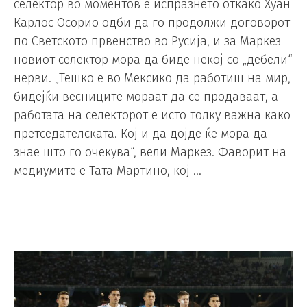
селектор во моментов е испразнето откако Хуан
Карлос Осорио одби да го продолжи договорот
по Светското првенство во Русија, и за Маркез
новиот селектор мора да биде некој со „дебели“
нерви. „Тешко е во Мексико да работиш на мир,
бидејќи весниците мораат да се продаваат, а
работата на селекторот е исто толку важна како
претседателската. Кој и да дојде ќе мора да
знае што го очекува“, вели Маркез. Фаворит на
медиумите е Тата Мартино, кој …