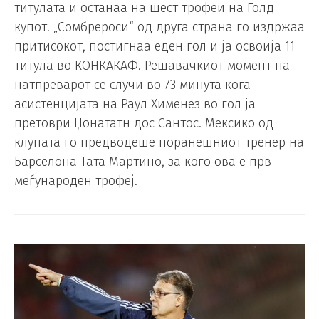
титулата и останаа на шест трофеи на Голд
купот. „Сомбрероси“ од друга страна го издржаа
притисокот, постигнаа еден гол и ја освоија 11
титула во КОНКАКАФ. Решавачкиот момент на
натпреварот се случи во 73 минута кога
асистенцијата на Раул Хименез во гол ја
претоври Џонататн дос Сантос. Мексико од
клупата го предводеше поранешниот тренер на
Барселона Тата Мартино, за кого ова е прв
меѓународен трофеј.