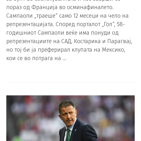
пораз од Франција во осминафиналето.
Сампаоли „траеше“ само 12 месеци на чело на
репрезентацијата. Според порталот „Гол“, 58-
годишниот Сампаоли веќе има понуди од
репрезентациите на САД, Костарика и Парагвај,
но тој би ја преферирал клупата на Мексико,
кои се во потрага на …