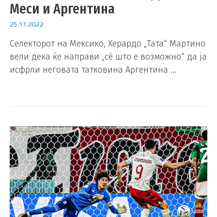
Меси и Аргентина
25.11.2022
Селекторот на Мексико, Херардо „Тата“ Мартино
вели дека ќе направи „сè што е возможно“ да ја
исфрли неговата татковина Аргентина …