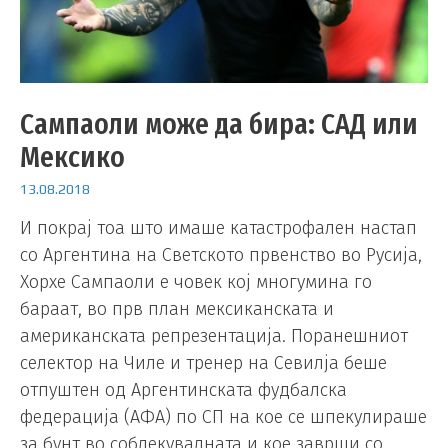
Сампаоли може да бира: САД или
Мексико
13.08.2018
И покрај тоа што имаше катастрофален настап
со Аргентина на Светското првенство во Русија,
Хорхе Сампаоли е човек кој многумина го
бараат, во прв план мексиканската и
американската репрезентација. Поранешниот
селектор на Чиле и тренер на Севилја беше
отпуштен од Аргентинската фудбалска
федерација (АФА) по СП на кое се шпекулираше
за бунт во соблекувалната и кое заврши со