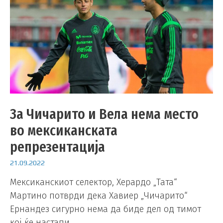
За Чичарито и Вела нема место
во мексиканската
репрезентација
21.09.2022
Мексиканскиот селектор, Херардо „Тата“
Мартино потврди дека Хавиер „Чичарито“
Ернандез сигурно нема да биде дел од тимот
кој ќе настапи …