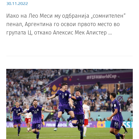
30.11.2022
Иако на Лео Меси му одбранија „сомнителен“
пенал, Аргентина го освои првото место во
групата Ц, откако Алексис Мек Алистер …