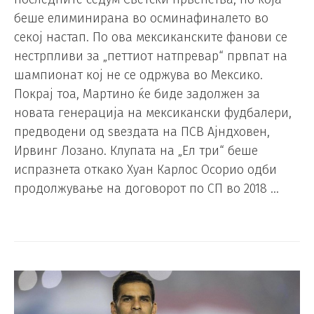
беше елиминирана во осминафиналето во
секој настап. По ова мексиканските фанови се
нестрпливи за „петтиот натпревар“ првпат на
шампионат кој не се одржува во Мексико.
Покрај тоа, Мартино ќе биде задолжен за
новата генерација на мексикански фудбалери,
предводени од ѕвездата на ПСВ Ајндховен,
Ирвинг Лозано. Клупата на „Ел три“ беше
испразнета откако Хуан Карлос Осорио одби
продолжување на договорот по СП во 2018 …