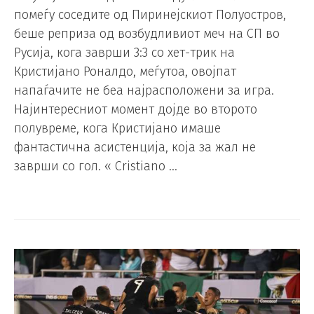
помеѓу соседите од Пиринејскиот Полуостров,
беше реприза од возбудливиот меч на СП во
Русија, кога заврши 3:3 со хет-трик на
Кристијано Роналдо, меѓутоа, овојпат
напаѓачите не беа најрасположени за игра.
Најинтересниот момент дојде во второто
полувреме, кога Кристијано имаше
фантастична асистенција, која за жал не
заврши со гол. « Cristiano …