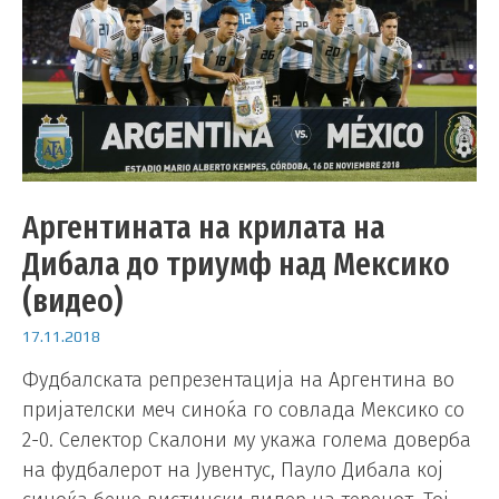
Аргентината на крилата на
Дибала до триумф над Мексико
(видео)
17.11.2018
Фудбалската репрезентација на Аргентина во
пријателски меч синоќа го совлада Мексико со
2-0. Селектор Скалони му укажа голема доверба
на фудбалерот на Јувентус, Пауло Дибала кој