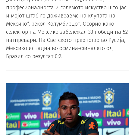
професионалноста и големото искуство што јас
и мојот штаб го доживеавме на клупата на
Мексико“, рекол Колумбиецот. Осорио како
селектор на Мексико забележал 33 победи на 52
натпревари. На Светското првенство во Русија,
Мексико испадна во осмина-финалето од
Бразил со резултат 0:2.