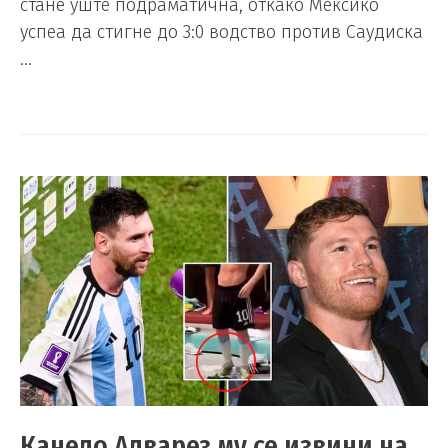
стане уште подраматична, откако Мексико
успеа да стигне до 3:0 водство против Саудиска
…
Канело Алварез му се извини на