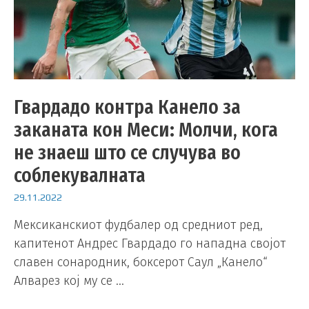
Гвардадо контра Канело за
заканата кон Меси: Молчи, кога
не знаеш што се случува во
соблекувалната
29.11.2022
Мексиканскиот фудбалер од средниот ред,
капитенот Андрес Гвардадо го нападна својот
славен сонародник, боксерот Саул „Канело“
Алварез кој му се …