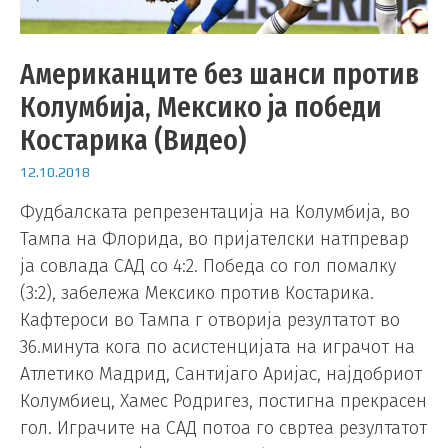
Американците без шанси против
Колумбија, Мексико ја победи
Костарика (Видео)
12.10.2018
Фудбалската репрезентација на Колумбија, во
Тампа на Флорида, во пријателски натпревар
ја совлада САД со 4:2. Победа со гол помалку
(3:2), забележа Мексико против Костарика.
Кафтероси во Тампа г отворија резултатот во
36.минута кога по асистенцијата на играчот на
Атлетико Мадрид, Сантијаго Аријас, најдобриот
Колумбиец, Хамес Родригез, постигна прекрасен
гол. Играчите на САД потоа го свртеа резултатот