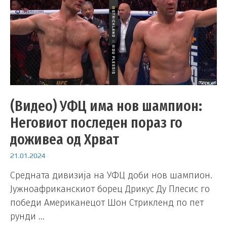
(Видео) УФЦ има нов шампион:
Неговиот последен пораз го
доживеа од Хрват
21.01.2024
Средната дивизија на УФЦ доби нов шампион.
Јужноафриканскиот борец Дрикус Ду Плесис го
победи Американецот Шон Стрикленд по пет
рунди …