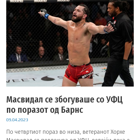
Масвидал се збогуваше со УФЦ
по поразот од Барнс
09.04.2023
По четвртиот пораз во низа, ветеранот Хорхе