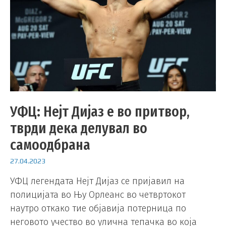
УФЦ: Нејт Дијаз е во притвор,
тврди дека делувал во
самоодбрана
27.04.2023
УФЦ легендата Нејт Дијаз се пријавил на
полицијата во Њу Орлеанс во четвртокот
наутро откако тие објавија потерница по
неговото учество во улична тепачка во која