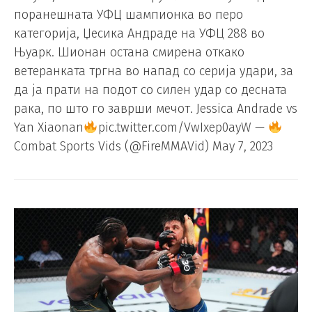
поранешната УФЦ шампионка во перо
категорија, Џесика Андраде на УФЦ 288 во
Њуарк. Шионан остана смирена откако
ветеранката тргна во напад со серија удари, за
да ја прати на подот со силен удар со десната
рака, по што го заврши мечот. Jessica Andrade vs
Yan Xiaonan
pic.twitter.com/VwIxep0ayW —
Combat Sports Vids (@FireMMAVid) May 7, 2023