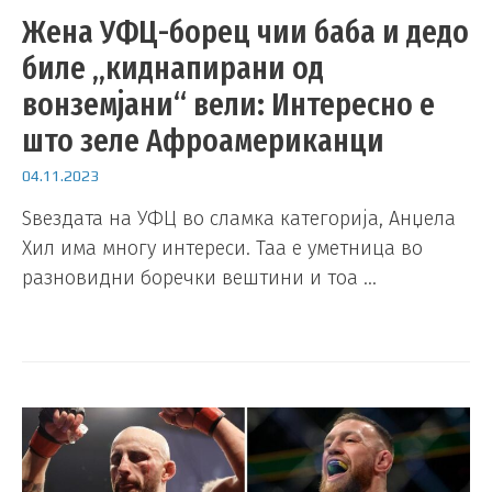
Жена УФЦ-борец чии баба и дедо
биле „киднапирани од
вонземјани“ вели: Интересно е
што зеле Афроамериканци
04.11.2023
Ѕвездата на УФЦ во сламка категорија, Анџела
Хил има многу интереси. Таа е уметница во
разновидни боречки вештини и тоа …