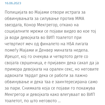
16.06.2023
Полицијата во Мајами отвори истрага за
обвинувањата за силување против ММА
ѕвездата, Конор Мекгрегор, откако на
социјалните мрежи се појави видео во кое тој
ја води девојката во ВИП тоалетот при
четвртиот меч од финалето на НБА лигата
помеѓу Мајами и Денвер минатата недела.
Ирецот, кој го очекува и четвртото дете со
својата свршеница, е пријавен дека сакал да ја
примора девојката на орален секс, но неговите
адвокати тврдат дека се работи за лажно
обвинување и дека таа е заинтересирана само
за пари. Снимката која се појави го покажува
Мекгрегор и девојката како влегуваат во ВИП
тоалетот, по што неговото …