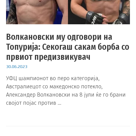
Волкановски му одговори на
Топурија: Секогаш сакам борба со
првиот предизвикувач
30.06.2023
УФЦ шампионот во перо категорија,
Австралиецот со македонско потекло,
Александер Волкановски на 8 јули ќе го брани
својот појас против …