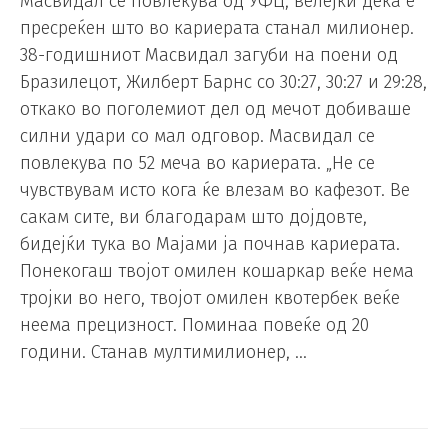
Масвидал се повлекува од УФЦ, велејќи дека е
пресреќен што во кариерата станал милионер.
38-годишниот Масвидал загуби на поени од
Бразилецот, Жилберт Барнс со 30:27, 30:27 и 29:28,
откако во поголемиот дел од мечот добиваше
силни удари со мал одговор. Масвидал се
повлекува по 52 меча во кариерата. „Не се
чувствувам исто кога ќе влезам во кафезот. Ве
сакам сите, ви благодарам што дојдовте,
бидејќи тука во Мајами ја почнав кариерата.
Понекогаш твојот омилен кошаркар веќе нема
тројки во него, твојот омилен квотербек веќе
неема прецизност. Поминаа повеќе од 20
години. Станав мултимилионер, …