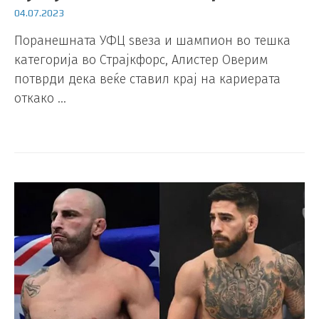
04.07.2023
Поранешната УФЦ ѕвеза и шампион во тешка
категорија во Страјкфорс, Алистер Оверим
потврди дека веќе ставил крај на кариерата
откако …