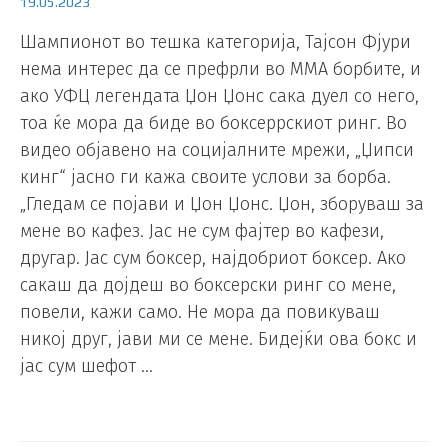
19.05.2023
Шампионот во тешка категорија, Тајсон Фјури
нема интерес да се префрли во ММА борбите, и
ако УФЦ легендата Џон Џонс сака дуел со него,
тоа ќе мора да биде во боксеррскиот ринг. Во
видео објавено на социјалните мрежи, „Џипси
кинг“ јасно ги кажа своите услови за борба.
„Гледам се појави и Џон Џонс. Џон, зборуваш за
мене во кафез. Јас не сум фајтер во кафези,
другар. Јас сум боксер, најдобриот боксер. Ако
сакаш да дојдеш во боксерски ринг со мене,
повели, кажи само. Не мора да повикуваш
никој друг, јави ми се мене. Бидејќи ова бокс и
јас сум шефот …