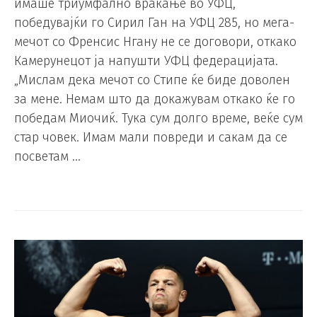
имаше триумфално враќање во УФЦ,
победувајќи го Сирил Ган на УФЦ 285, но мега-
мечот со Френсис Нгану не се договори, откако
Камерунецот ја напушти УФЦ федерацијата.
„Мислам дека мечот со Стипе ќе биде доволен
за мене. Немам што да докажувам откако ќе го
победам Миочиќ. Тука сум долго време, веќе сум
стар човек. Имам мали повреди и сакам да се
посветам …