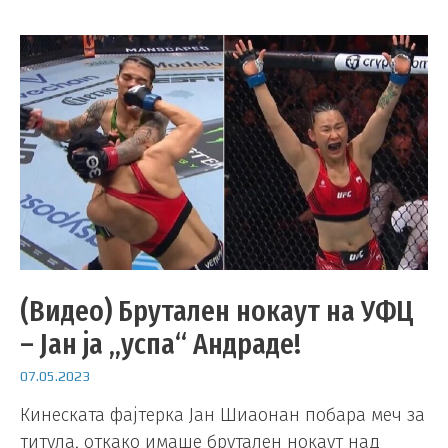
(Видео) Брутален нокаут на УФЦ
– Јан ја „успа“ Андраде!
07.05.2023
Кинеската фајтерка Јан Шиаонан побара меч за
титула, откако имаше брутален нокаут над