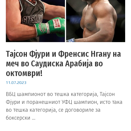
Тајсон Фјури и Френсис Нгану на
меч во Саудиска Арабија во
октомври!
11.07.2023
ВБЦ шампионот во тешка категорија, Тајсон
Фјури и поранешниот УФЦ шампион, исто така
во тешка категорија, се договориле за
боксерски …