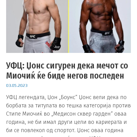
УФЦ: Џонс сигурен дека мечот со
Миочиќ ќе биде негов последен
03.05.2023
УФЦ легендата, Џон „Боунс“ Џонс вели дека по
борбата за титулата во тешка категорија против
Стипе Миочиќ во „Медисон сквер гарден“ оваа
година, не би имал други цели во кариерата и
би се повлекол од спортот. Џонс оваа година