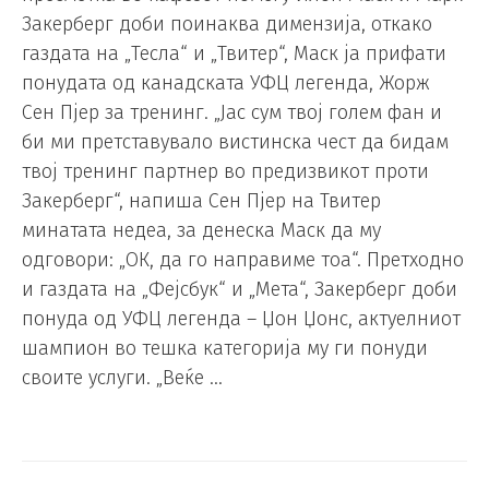
Закерберг доби поинаква димензија, откако
газдата на „Тесла“ и „Твитер“, Маск ја прифати
понудата од канадската УФЦ легенда, Жорж
Сен Пјер за тренинг. „Јас сум твој голем фан и
би ми претставувало вистинска чест да бидам
твој тренинг партнер во предизвикот проти
Закерберг“, напиша Сен Пјер на Твитер
минатата недеа, за денеска Маск да му
одговори: „ОК, да го направиме тоа“. Претходно
и газдата на „Фејсбук“ и „Мета“, Закерберг доби
понуда од УФЦ легенда – Џон Џонс, актуелниот
шампион во тешка категорија му ги понуди
своите услуги. „Веќе …