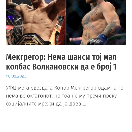
Мекгрегор: Нема шанси тој мал
колбас Волкановски да е број 1
10.09.2023
УФЦ мега-ѕвездата Конор Мекгрегор одамна го
нема во октагонот, но тоа не му пречи преку
социјалните мрежи да ја дава …