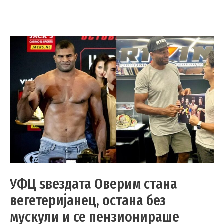
УФЦ ѕвездата Оверим стана
вегетеријанец, остана без
мускули и се пензионираше