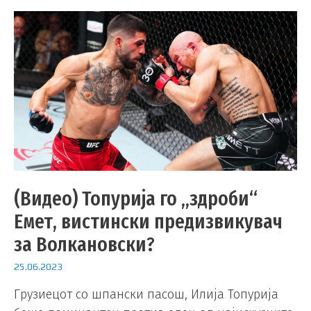
(Видео) Топурија го „здроби“
Емет, вистински предизвикувач
за Волкановски?
25.06.2023
Грузиецот со шпански пасош, Илија Топурија