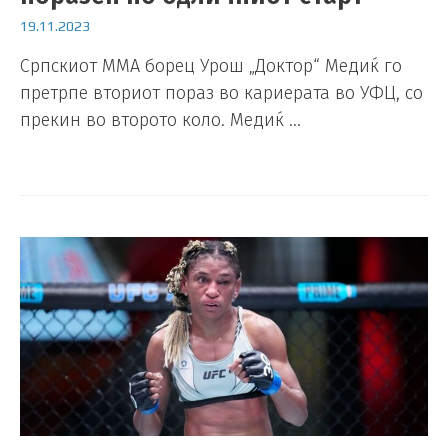
19.11.2023
Српскиот ММА борец Урош „Доктор“ Медиќ го
претрпе вториот пораз во кариерата во УФЦ, со
прекин во второто коло. Медиќ …