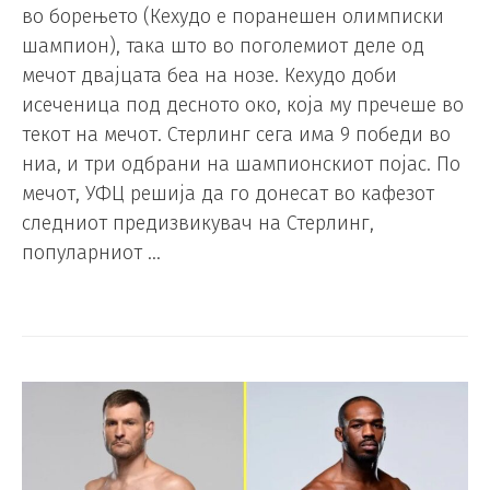
во борењето (Кехудо е поранешен олимписки
шампион), така што во поголемиот деле од
мечот двајцата беа на нозе. Кехудо доби
исеченица под десното око, која му пречеше во
текот на мечот. Стерлинг сега има 9 победи во
ниа, и три одбрани на шампионскиот појас. По
мечот, УФЦ решија да го донесат во кафезот
следниот предизвикувач на Стерлинг,
популарниот …