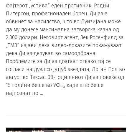
фајтерот „успива“ еден противник, Родни
Питерсон, професионален борец. Дијаз е
обвинет за насилство, што во Луизијана може
да му донесе максимална затворска казна од
2.000 долари. Неговиот агент, Зек Росенфилд за
„ТМЗ“ изјави дека видео-доказите покажуваат
дека Дијаз делувал во самоодбрана.
Проблемите за Дијаз доаѓаат откако тој се
согласи на дуел со Јутјуб ѕвездата, Логан Пол во
август во Тексас. 38-годишниот Дијаз повеќе од
15 години беше во УФЦ, каде што беше
најпознат по …