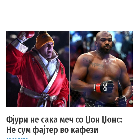
Фјури не сака меч со Џон Џонс:
Не сум фајтер во кафези