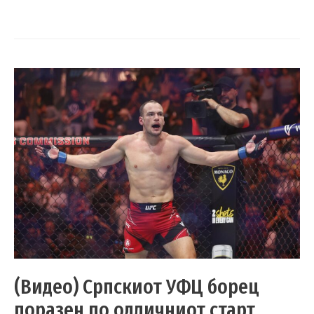
(Видео) Српскиот УФЦ борец
поразен по одличниот старт