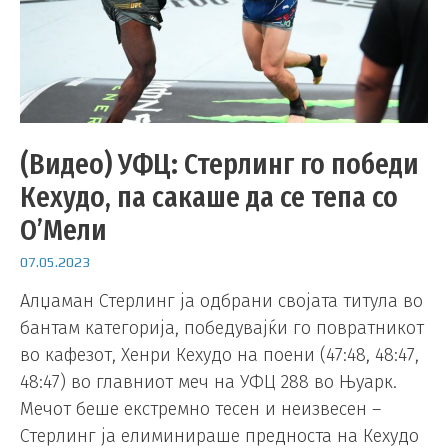
(Видео) УФЦ: Стерлинг го победи
Кехудо, па сакаше да се тепа со
О’Мели
07.05.2023
Алџаман Стерлинг ја одбрани својата титула во
бантам категорија, победувајќи го повратникот
во кафезот, Хенри Кехудо на поени (47:48, 48:47,
48:47) во главниот меч на УФЦ 288 во Њуарк.
Мечот беше екстремно тесен и неизвесен –
Стерлинг ја елиминираше предноста на Кехудо