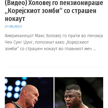
(Видео) Холовеј го пензионираше
„Корејскиот зомби“ со страшен
нокаут
27.08.2023
Американецот Макс Холовеј го прати во пензија
Чен Сунг Џунг, попознат како „Корејскиот
зомби“ со страшен нокаут во главниот меч …