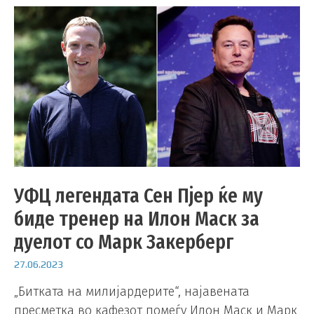
УФЦ легендата Сен Пјер ќе му
биде тренер на Илон Маск за
дуелот со Марк Закерберг
27.06.2023
„Битката на милијардерите“, најавената
пресметка во кафезот помеѓу Илон Маск и Марк