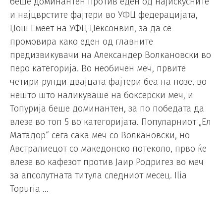
беше доминантен против еден од најискусните
и најцврстите фајтери во УФЦ федерацијата,
Џош Емеет на УФЦ Џексонвил, за да се
промовира како еден од главните
предизвикувачи на Александер Волкановски во
перо категорија. Во необичен меч, првите
четири рунди двајцата фајтери беа на нозе, во
нешто што наликуваше на боксерски меч, и
Топурија беше доминантен, за по победата да
влезе во топ 5 во категоријата. Популарниот „Ел
Матадор“ сега сака меч со Волкановски, но
Австралиецот со македонско потеколо, прво ќе
влезе во кафезот против Јаир Родригез во меч
за апсолутната титула следниот месец. Ilia
Topuria …