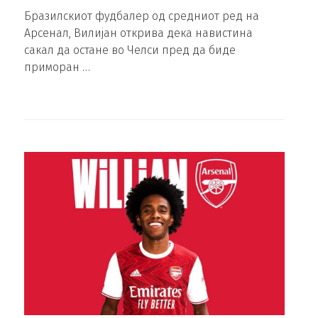
Бразилскиот фудбалер од средниот ред на
Арсенал, Вилијан открива дека навистина
сакал да остане во Челси пред да биде
приморан …