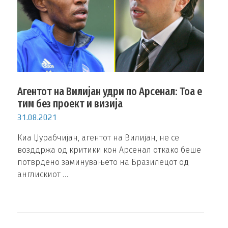
Агентот на Вилијан удри по Арсенал: Тоа е
тим без проект и визија
31.08.2021
Киа Џурабчијан, агентот на Вилијан, не се
возддржа од критики кон Арсенал откако беше
потврдено заминувањето на Бразилецот од
англискиот …