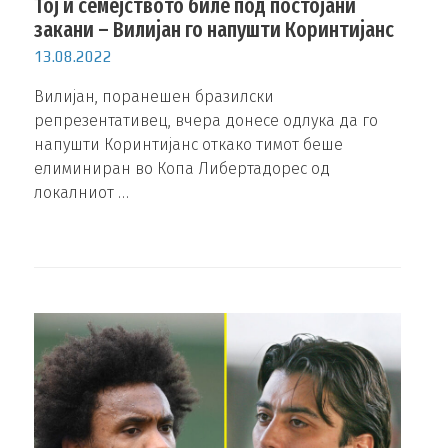
Тој и семејството биле под постојани
закани – Вилијан го напушти Коринтијанс
13.08.2022
Вилијан, поранешен бразилски
репрезентативец, вчера донесе одлука да го
напушти Коринтијанс откако тимот беше
елиминиран во Копа Либертадорес од
локалниот …