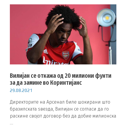
Вилијан се откажа од 20 милиони фунти
за да замине во Коринтијанс
29.08.2021
Директорите на Арсенал биле шокирани што
бразилската ѕвезда, Вилијан се согласи да го
раскине својот договор без да добие милионска
…