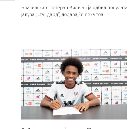
Бразилскиот ветеран Вилијан ја одбил понудата 
јавува „Стандард“, додавајќи дека тоа …