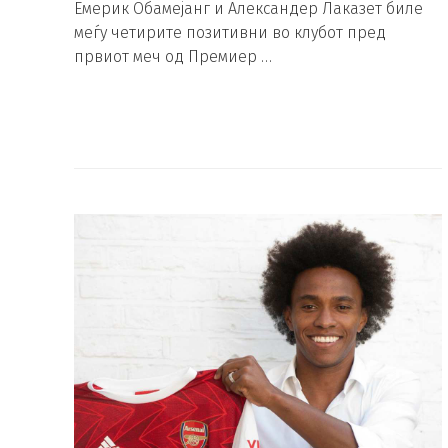
Емерик Обамејанг и Александер Лаказет биле
меѓу четирите позитивни во клубот пред
првиот меч од Премиер …