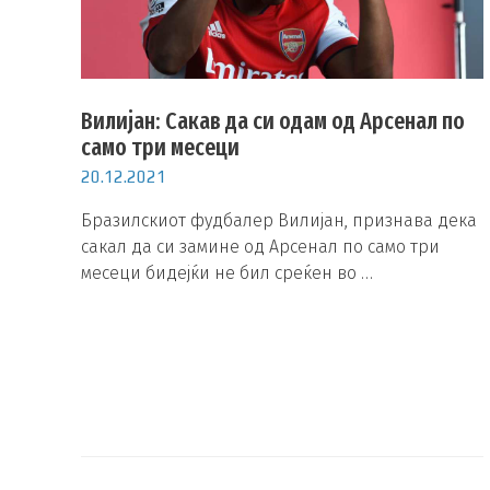
Вилијан: Сакав да си одам од Арсенал по
само три месеци
20.12.2021
Бразилскиот фудбалер Вилијан, признава дека
сакал да си замине од Арсенал по само три
месеци бидејќи не бил среќен во …