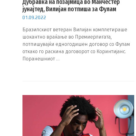
Дубравка на позајмица во Манчестер
јунајтед, Вилијан потпиша за Фулам
01.09.2022
Бразилскиот ветеран Вилијан комплетираше
шокантно враќање во Премиерлигата,
потпишувајќи едногодишен договор со Фулам
откако го раскина договорот со Коринтијанс.
Поранешниот …