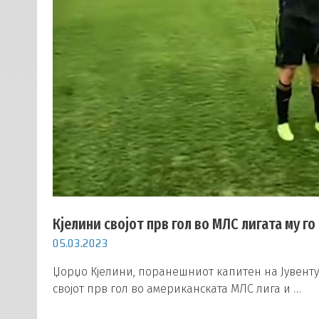
Кјелини својот прв гол во МЛС лигата му г
05.03.2023
Џорџо Кјелини, поранешниот капитен на Јувентус
својот прв гол во американската МЛС лига и …