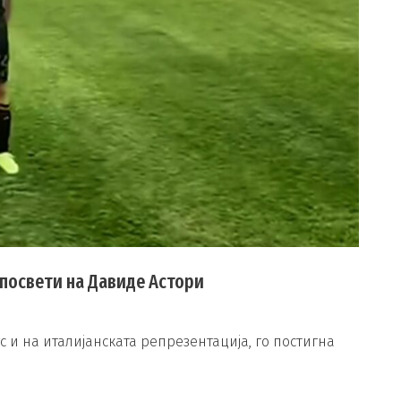
о посвети на Давиде Астори
 и на италијанската репрезентација, го постигна