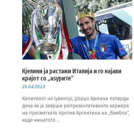
Кјелини ја растажи Италија и го најави
крајот со „аѕурите“
26.04.2022
Капитенот на Јувентус, Џорџо Кјелини потврди
дека ќе ја заврши репрезентативната кариера
на пресметката против Аргентина на „Вембли“,
каде минатото …