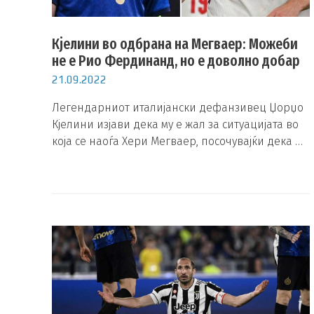
Кјелини во одбрана на Мегваер: Можеби
не е Рио Фердинанд, но е доволно добар
21.09.2022
Легендарниот италијански дефанзивец Џорџо
Кјелини изјави дека му е жал за ситуацијата во
која се наоѓа Хери Мегваер, посочувајќи дека …