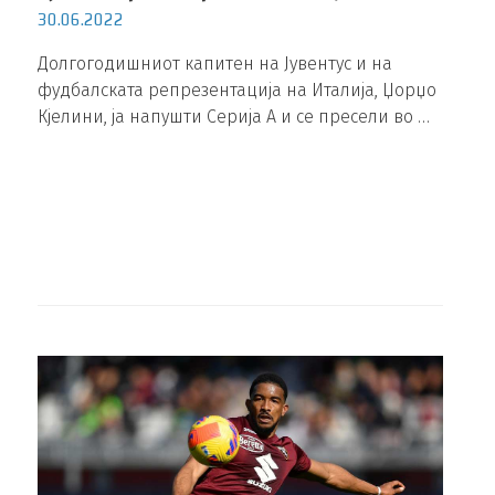
30.06.2022
Долгогодишниот капитен на Јувентус и на
фудбалската репрезентација на Италија, Џорџо
Кјелини, ја напушти Серија А и се пресели во …