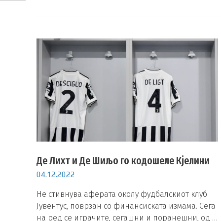
Де Лихт и Де Шиљо го кодошеле Кјелини
04.12.2022
Не стивнува аферата околу фудбалскиот клуб
Јувентус, поврзан со финансиската измама. Сега
на ред се играчите, сегашни и поранешни, од …