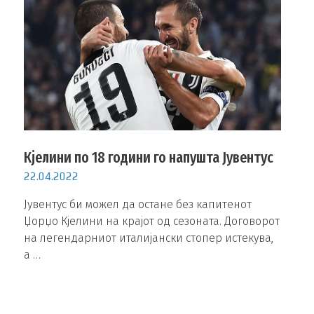
Кјелини по 18 години го напушта Јувентус
22.04.2022
Јувентус би можел да остане без капитенот
Џорџо Кјелини на крајот од сезоната. Договорот
на легендарниот италијански стопер истекува,
а …