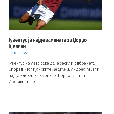
Јувентус ја најде замената за Џорџо
Кјелини
11.05.2022
Јувентус на лето сака да ја засили одбраната.
Според италијанските медиуми, Андреа Ањели
најде идеална замена за Џорџо Кјелини.
Италијанците …