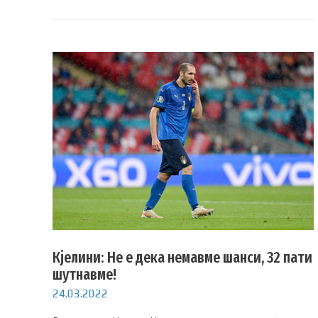
Кјелини: Не е дека немавме шанси, 32 пати
шутнавме!
24.03.2022