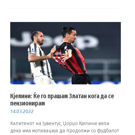
Кјелини: Ќе го прашам Златан кога да се
пензионирам
14.03.2022
Капитенот на Јувентус, Џорџо Кјелини вели
дека има мотивација да продолжи со фудбалот