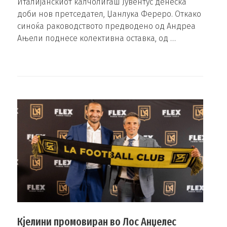
Италијанскиот калчолигаш Јувентус денеска
доби нов претседател, Џанлука Фереро. Откако
синоќа раководството предводено од Андреа
Ањели поднесе колективна оставка, од …
Кјелини промовиран во Лос Анџелес